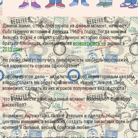
Данное аниме, столь популярное на данный момент, начинает
собственную историю в далёких 1960-х годах. Тогда мангака
Акацука Фудзё и создал собственную историю о шестерых
братьях-близнецах, каковые снова
возвратились на
экраны в
2015 году
.
Но разве смогут получить популярность шестеро персонажей,
чья наружность совсем однообразна?
Совсем другое дело – наделить каждого неповторимым цветом
волос, создать им образ красавчиков, нужно – певцов. Либо,
возможно, сделать из них игроков популярных видов спорта?
Что в том месте у нас на данный момент популярно? Волейбол?
Баскетбол?
Возможно окружить их толпой девушек и сделать общим
центром внимания, а возможно создать пара пикантных сцен о
крепкой и сильной, весьма братской любви.