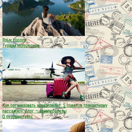
Язык тролля
Туризм интересное
Как организовать авиаперелет: 5 советов транзитному
пассажиру. блог — авиаперелеты
О путешествиях