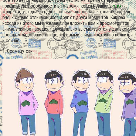
Всё это ветхо как мир и, будем честными, время от времени
приедается, в особенности в то время, когда новинки в
этих
жанрах идут одна за одной, полные однообразных шаблонов и не
очень сильно отличающихся друг от друга моментов.
Как раз
исходя из этого мы и желаем предложить вам к просмотру три
аниме в жанре пародия, где идеально высмеиваются в далеком
прошлом надоевшие клише, которыми аниме постоянно полнится
и сейчас.
1. Осомацу-сан