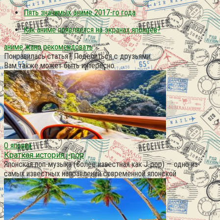
Пять значимых аниме 2017-го года
Как аниме появляется на экранах японцев?
аниме
жанр
рекомендовать
Понравилась статья? Поделиться с друзьями:
Вам также может быть интересно
О японии
Краткая история j-pop
Японская поп-музыка (более известная как J-pop) — одно из
самых известных направлений современной японской