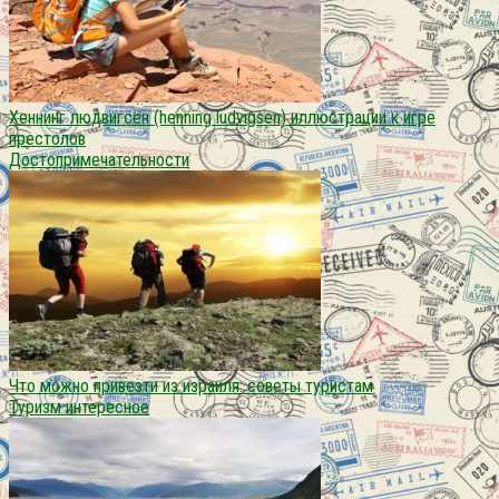
Хеннинг людвигсен (henning ludvigsen) иллюстрации к игре
престолов
Достопримечательности
Что можно привезти из израиля: советы туристам
Туризм интересное