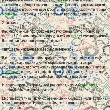
В общем, возможно испробовать
именно
все те приёмы,
которыми изобилует нынешнее аниме. Лёгкая и приятная картина,
прекрасные и броские цвета, оригинальность и юмористические
моменты
– «Осомацу-сан» не покинет вас равнодушным.
2. Гинтама
Как много аниме про средневековую феодальную Японию вы
видели? Держим пари, что много. А как по
поводу
средневековой
Японии, захваченной инопланетянами?
Ощущаете, как делается весьма интересно?
В отечественном главном храбрец – без сомнений – жив ещё
гордый самурайский дух, не обращая внимания на запрет
ношения меча, что установили инопланетяне-захватчики. Гинтама
повествует
о том, как главный герой и его команда берутся за
любую работу, именуя себя «мастерами на все руки».
И данной троице вправду всё равняется, каким
будет заказ
,
только бы им в итоге заплатили.
Многие зрители вычисляют это аниме ни большое количество ни
мало – шедевром. И поверьте нам, это в полной мере
заслуженно.