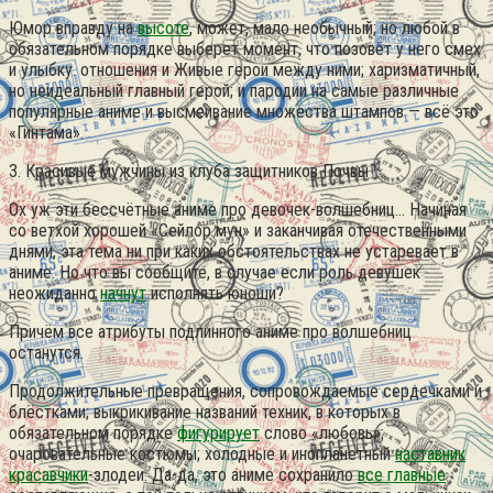
Юмор вправду на
высоте
, может, мало необычный; но любой в
обязательном порядке выберет момент, что позовёт у него смех
и улыбку. отношения и Живые герои между ними; харизматичный,
но неидеальный главный герой; и пародии на самые различные
популярные аниме и высмеивание множества штампов — всё это
«Гинтама».
3. Красивые мужчины из клуба защитников Почвы
Ох уж эти бессчётные аниме про девочек-волшебниц… Начиная
со ветхой хорошей «Сейлор мун» и заканчивая отечественными
днями, эта тема ни при каких обстоятельствах не устаревает в
аниме. Но что вы сообщите, в случае если роль девушек
неожиданно
начнут
исполнять юноши?
Причём все атрибуты подлинного аниме про волшебниц
останутся.
Продолжительные превращения, сопровождаемые сердечками и
блёстками; выкрикивание названий техник, в которых в
обязательном порядке
фигурирует
слово «любовь»;
очаровательные костюмы; холодные и инопланетный
наставник
красавчики
-злодеи. Да-да, это аниме сохранило
все главные