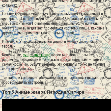
составляющие, с той только отличием, что говорит о мальчиках-
колдунах.
Нет настроения разбираться в запутанных сюжетных линиях и
смотреть за страданиями персонажей? Красивые мужчины из
клуба защитников Почвы неизменно к вашим услугам, и они
обязательно вынудят вас посмеяться над теми клише, каковые в
других аниме применяют на полном серьёзе.
И не забыть продолжительные диалоги между злодеями и
героями!
Конечно же,
существует ещё
целое множество самых
различных пародий, да и то, что мы представили вам — только
самая кроха. Но, будьте уверены, эти сериалы точно не покинут
вас равнодушными.
Так как они красивы чтобы отвлечься от надоевших штампов и
просто поднять настроение!
Топ 5 Аниме жанра Пародия/Сатира