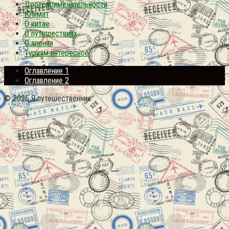
Достопримечательности
Климат
О китае
О путешествиях
О японии
Туризм интересное
Оглавление 1
Оглавление 2
© 2026 Я путешественник