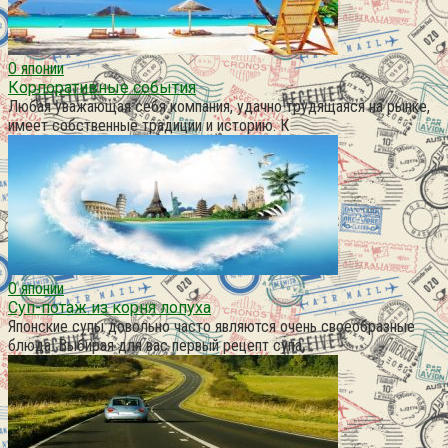
О японии
Корпоративные события
Любая уважающая себя компания, удачно трудящаяся на рынке,
имеет собственные традиции и историю. К
О японии
Суп-потаж из корня лопуха
Японские супы довольно часто являются очень своеобразные
блюда. Выбирая для вас первый рецепт супа,