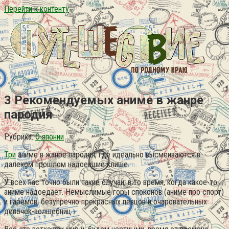
Перейти к контенту
3 Рекомендуемых аниме в жанре
пародия
Рубрика:
О японии
Три
аниме в жанре пародия, где идеально высмеиваются в
далеком прошлом надоевшие клише.
У всех нас точно были такие случаи, в то время, когда какое-то
аниме надоедает. Немыслимые горы споконов (аниме про спорт)
и гаремов, безупречно прекрасных певцов и очаровательных
девочек-волшебниц…