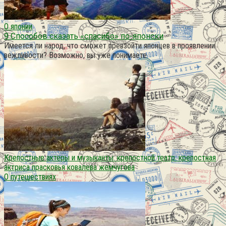
О японии
9 Способов сказать «спасибо» по-японски
Имеется ли народ, что сможет превзойти японцев в проявлении
вежливости? Возможно, вы уже понимаете
Крепостные актеры и музыканты. крепостной театр. крепостная
актриса прасковья ковалева жемчугова
О путешествиях