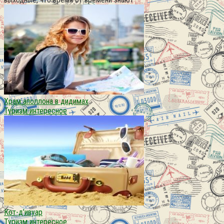
Храм аполлона в дидимах
Туризм интересное
Кот-д’ивуар
Туризм интересное