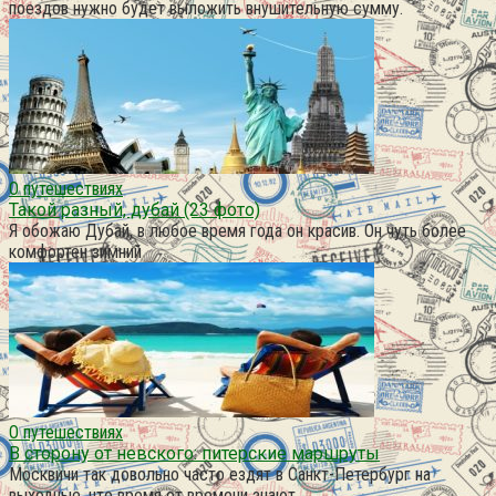
поездов нужно будет выложить внушительную сумму.
О путешествиях
Такой разный, дубай (23 фото)
Я обожаю Дубай, в любое время года он красив. Он чуть более
комфортен зимний
О путешествиях
В сторону от невского: питерские маршруты
Москвичи так довольно часто ездят в Санкт-Петербург на
выходные, что время от времени знают