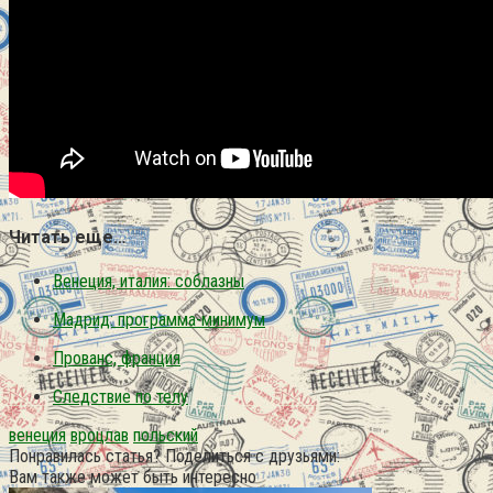
Читать еще…
Венеция, италия: соблазны
Мадрид: программа-минимум
Прованс, франция
Следствие по телу
венеция
вроцлав
польский
Понравилась статья? Поделиться с друзьями:
Вам также может быть интересно