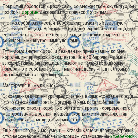
Покрытый позолотой и росписями, со множеством скульптур, он
похож на
дорогие
декорации исторического фильма.
И само собой разумеется, необходимо заметить известную
Рыночную площадь Вроцлава. От вторых европейских площадей
ее отличает то, что в ее центре находится целый квартал со
собственными внутренними улочками.
Тут и дома знатных особ, и резиденции приезжавших ко мне
королей, императоров, президентов. Все 60 барочных домов
выходят окнами на площадь и имеют не только порядковые
номера, но и собственные заглавия наподобие «Под голубым
солнцем» либо «Под грифом».
Мастерство в «мыльнице»
Современная архитектура представлена в самом сердце города
— это стеклянный фонтан Богдана. О нем, кстати, большое
количество спорят: коренные обитатели против «современного
мастерства» на древней площади (кое-какие именуют фонтан
«мыльницей»), а молодежь приветствует.
Еще один спорный монумент — Krzeslo Kantora: девятиметровый
стул весом восемь тысячь киллограм установлен на
набережной