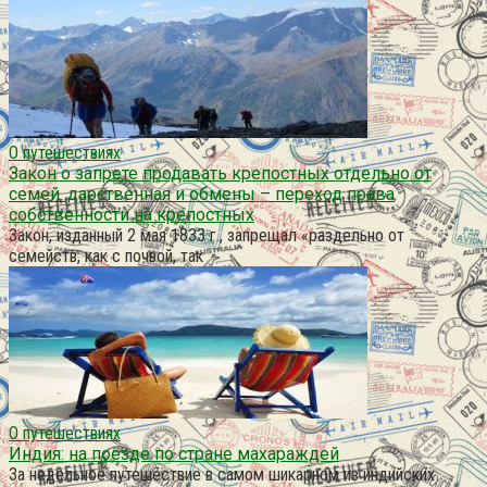
О путешествиях
Закон о запрете продавать крепостных отдельно от
семей. дарственная и обмены – переход права
собственности на крепостных
Закон, изданный 2 мая 1833 г., запрещал «раздельно от
семейств, как с почвой, так
О путешествиях
Индия: на поезде по стране махараждей
За недельное путешествие в самом шикарном из индийских