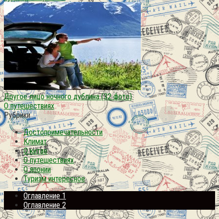
Другое лицо ночного дублина (32 фото)
О путешествиях
Рубрики
Достопримечательности
Климат
О китае
О путешествиях
О японии
Туризм интересное
Оглавление 1
Оглавление 2