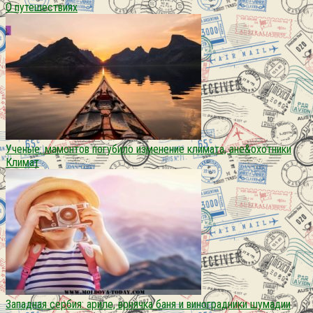
О путешествиях
Ученые: мамонтов погубило изменение климата, ане&охотники
Климат
Западная сербия: ариле, врнячка баня и виноградники шумадии