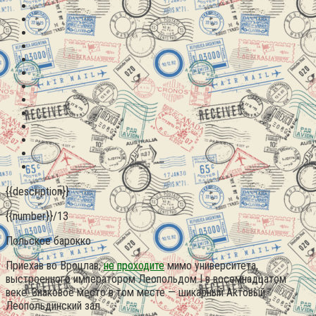
{{description}}
{{number}}/13
Польское барокко
Приехав во Вроцлав,
не проходите
мимо университета,
выстроенного императором Леопольдом I в восемнадцатом
веке. Знаковое место в том месте — шикарный Актовый
Леопольдинский зал.