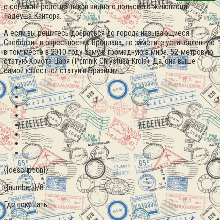
с согласия родственников видного польского живописца
Тадеуша Кантора.
А если вы решитесь добраться до города называющиеся
Свебодзин в окрестностях Вроцлава, то заметите установленную
в том месте в 2010 году самую громадную в мире, 52-метровую,
статую Христа Царя (Pomnik Chrystusa Krola). Да, она выше
самой известной статуи в Бразилии.
{{description}}
{{number}}/8
Где покушать