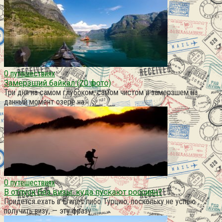
О путешествиях
Замерзший байкал (20 фото)
Три дня на самом глубоком, самом чистом и замерзшем на
данный момент озере на
О путешествиях
В отпуск без визы: куда пускают россиян?
Придется ехать в Египет либо Турцию, поскольку не успею
получить визу, — эту фразу