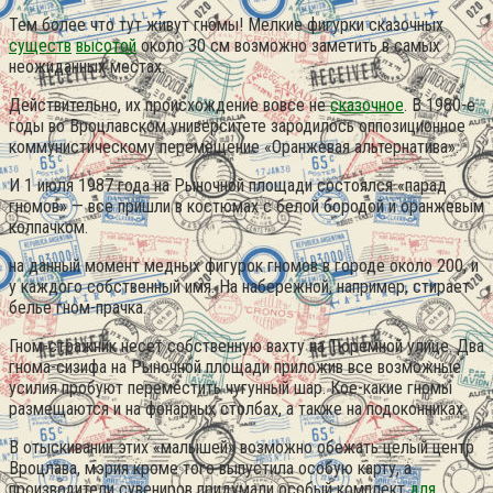
Тем более что тут живут гномы! Мелкие фигурки сказочных
существ
высотой
около 30 см возможно заметить в самых
неожиданных местах.
Действительно, их происхождение вовсе не
сказочное
. В 1980-е
годы во Вроцлавском университете зародилось оппозиционное
коммунистическому перемещение «Оранжевая альтернатива».
И 1 июля 1987 года на Рыночной площади состоялся «парад
гномов» — все пришли в костюмах с белой бородой и оранжевым
колпачком.
на данный момент медных фигурок гномов в городе около 200, и
у каждого собственный имя. На набережной, например, стирает
белье гном-прачка.
Гном-стражник несет собственную вахту на Тюремной улице. Два
гнома-сизифа на Рыночной площади приложив все возможные
усилия пробуют переместить чугунный шар. Кое-какие гномы
размещаются и на фонарных столбах, а также на подоконниках
В отыскивании этих «малышей» возможно обежать целый центр
Вроцлава, мэрия кроме того выпустила особую карту, а
производители сувениров придумали особый комплект
для