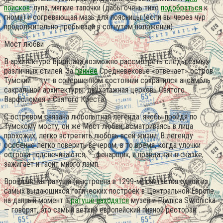
поисков
: лупа, мягкие тапочки (дабы очень тихо
подобраться
к
гному) и согревающая мазь для поясницы (если вы через чур
продолжительно пребывали в согнутом положении).
Мост любви
В архитектуре Вроцлава возможно рассмотреть следы самых
различных стилей. За
раннее
Средневековье «отвечает» остров
Тумский — тут в совершенном состоянии сохранился ансамбль
сакральной архитектуры: двухэтажная церковь Святого
Варфоломея и Святого Креста.
С островом связана любопытная легенда: якобы пройдя по
Тумскому мосту, он же Мост любви, всматриваясь в лица
прохожих, легко встретить любовь всей жизни. В легенду
особенно легко поверить вечером, в то время, когда улочки
острова подсвечиваются, — фонарщик, и правда как в сказке,
зажигает и гасит много ламп.
Вроцлавская ратуша (выстроена в 1299-м) считается одной из
самых выдающихся готических построек в Центральной Европе.
на данный момент в
ратуше находятся
музей и Piwnica Swidnicka
— говорят, это самый ветхий европейский пивной ресторан.