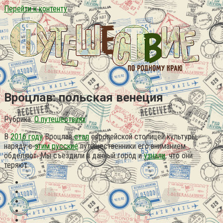
Перейти к контенту
Вроцлав: польская венеция
Рубрика:
О путешествиях
В
2016 году
Вроцлав
стал
европейской столицей культуры,
наряду с
этим русские
путешественники его вниманием
обделяют. Мы съездили в данный город и
узнали
, что они
теряют.