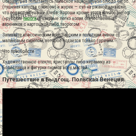
Обязательно попытайтесь польское национальное блюдо бигос
(тушеная капуста с мясом) и журек — суп на ржаной закваске,
что подают в буханке хлеба. Хороши кроме этого russkie pierogi
(«русские
пироги
»), каковые легко копия отечественных
вареников с картошкой либо творогом.
Запивайте классическим вроцлавским и польским пивом с
малиновым сиропом, которое подается только горячим.
Что приобрести
Художественное стекло, кристаллы либо керамику из
Болеславца и фигурки гномов всех мастей.
Путешествие в Быдгощ. Польская Венеция.