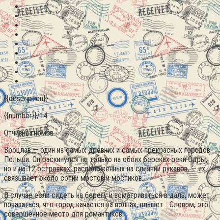
{{description}}
{{number}}/14
Отчизна гномов
Вроцлав — один из самых древних и самых прекрасных городов
Польши. Он раскинулся не только на обоих береках реки Одры,
но и на 12 островках, расположенных на слиянии рукавов, — их
связывает около сотни мостов и мостиков.
В случае если сидеть на берегу и всматриваться в даль, может
показаться, что город качается на волнах, плывет…
Словом, это
совершенное место для романтиков.