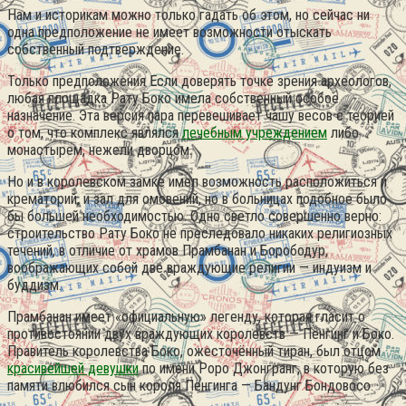
Нам и историкам можно только гадать об этом, но сейчас ни
одна предположение не имеет возможности отыскать
собственный подтверждение.
Только предположения Если доверять точке зрения археологов,
любая площадка Рату Боко имела собственный особое
назначение. Эта версия пара перевешивает чашу весов с теорией
о том, что комплекс являлся
лечебным учреждением
либо
монастырем, нежели дворцом.
Но и в королевском замке имел возможность расположиться и
крематорий, и зал для омовений, но в больницах подобное было
бы большей необходимостью. Одно светло совершенно верно:
строительство Рату Боко не преследовало никаких религиозных
течений, в отличие от храмов Прамбанан и Борободур,
воображающих собой две враждующие религии — индуизм и
буддизм.
Прамбанан имеет «официальную» легенду, которая гласит о
противостоянии двух враждующих королевств — Пенгинг и Боко.
Правитель королевства Боко, ожесточённый тиран, был отцом
красивейшей девушки
по имени Роро Джонгранг, в которую без
памяти влюбился сын короля Пенгинга — Бандунг Бондовосо.