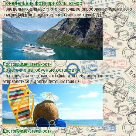
Понедельник фото приколы юмор
Понедельник для нас — это настоящее опробование. Кроме того
с медицинской и психотерапевтической точки
Достопримечательности
Советские автобусные остановки
По окончании того, как я открыл для себя возможность
отправляться в долгие путешествия на
Достопримечательности