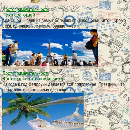
Достопримечательности
Река ара-ошей
Ара-Ошей — один из самых больших притоков реки Китой. Кроме
реки, одноименное наименование имеет
Достопримечательности
Костюмы на хэллоуин фото
Из года в год Хэллоуин делается всё популярнее. Праздник, что
продолжительное время был известен