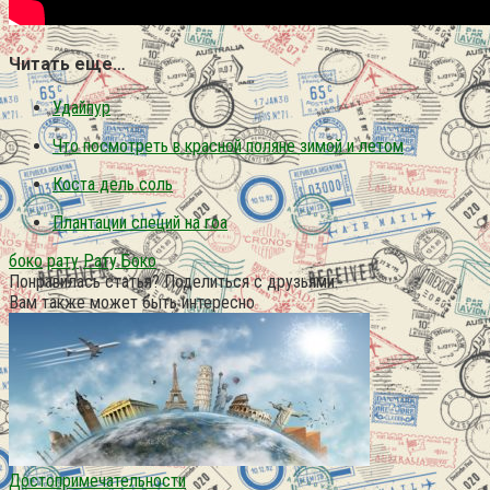
Читать еще…
Удайпур
Что посмотреть в красной поляне зимой и летом
Коста дель соль
Плантации специй на гоа
боко
рату
Рату Боко
Понравилась статья? Поделиться с друзьями:
Вам также может быть интересно
Достопримечательности