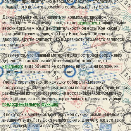
комплекс приблизительно в восьмом-десятом столетиях, но,
пожалуй, это все, что возможно сообщить о Рату Боко.
Данный объект нельзя назвать ни храмом, ни дворцом, ни
монастырем — по причине того, что не
существует
официальной
версии того, чем же в действительности он есть. Кое-какие
разделяют точку зрения, что Рату Боко был королевским
дворцом, другие считают, что в древности это место являлось
госпиталем…
Разумеется, что главный материал для постройки сооружения —
дерево. Но так как сырье это очень недолговечное, от
начального
вида объекта не осталось ни крыш, ни колонн, ни
полов — только каменное основание.
Ученые скрупулезно, по камушку собирали «мозаику»
сооружения из разбросанных ветром по всему плато руин, но все
равно некая их часть осталась не восстановленной. Комплекс
имеет несколько площадок, окруженных стенками, несущими
предохранительную функцию
.
В некоторых местах объект окружен сухими рвами. В целом по
внешнему виду Рату Боко нельзя понять, для чего же все-таки
предназначалась эта постройка.