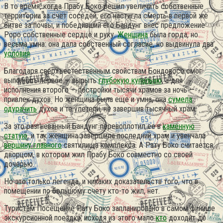
В то время, когда Прабу Боко решил увеличить собственные
территории за счет соседей, его настигла смерть в первой же
битве за почвы, и победивший его Бандунг внес предложение
Роро собственные сердце и руку.
Женщина
была горда, но
весьма умна: она дала собственный согласие, но выдвинула два
условия
.
Благодаря сверхъестественным свойствам Бондовосо смог
выполнить первое — вырыть
глубокую купальню
, а для
исполнения второго — постройки тысячи храмов за ночь —
привлек духов. Но женщина была еще и умна, она
сумела
одурачить
духов и те улетели, не завершив тысячный храм.
За это разгневанный Бандунг перевоплотил ее в
каменную
статую
, и так женщина завершила последний храм и увенчала
вершину главного
святилища комплекса. А Рату Боко считается
дворцом, в котором жил Прабу Боко совместно со своей
дочерью.
Но это только легенда, и никаких доказательств того, что в
помещении по большому счету кто-то жил, нет.
Туристам Посещение Рату Боко запланировано в самом финише
экскурсионной поездки, исходя из этого мало
кто
доходит до