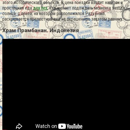
этого исторического объекта. В цена поездки входит напиток и
простецкая еда
для тех
, кто желает подождать момента захода
солнца: с плато, на котором расположился Рату Боко,
раскрывается прелестный вид на окрашенную закатом равнину.
Храм Прамбанан. Индонезия