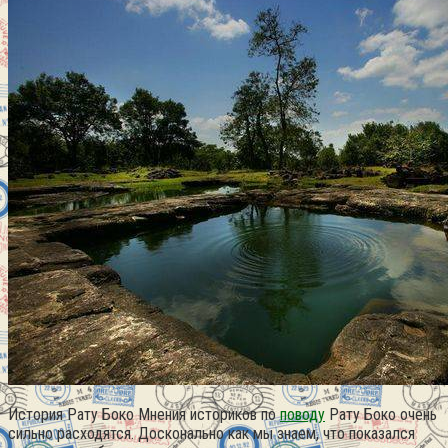
История Рату Боко Мнения историков по
поводу
Рату Боко очень
сильно расходятся.
Досконально как мы знаем, что показался