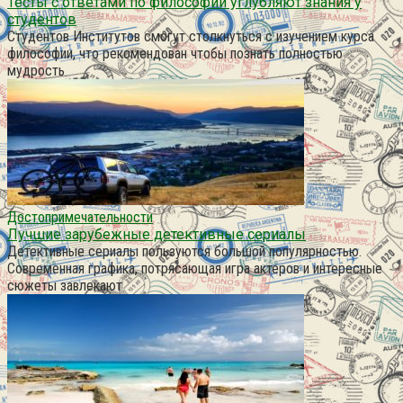
Тесты с ответами по философии углубляют знания у
студентов
Студентов Институтов смогут столкнуться с изучением курса
философии, что рекомендован чтобы познать полностью
мудрость
Достопримечательности
Лучшие зарубежные детективные сериалы
Детективные сериалы пользуются большой популярностью.
Современная графика, потрясающая игра актеров и интересные
сюжеты завлекают