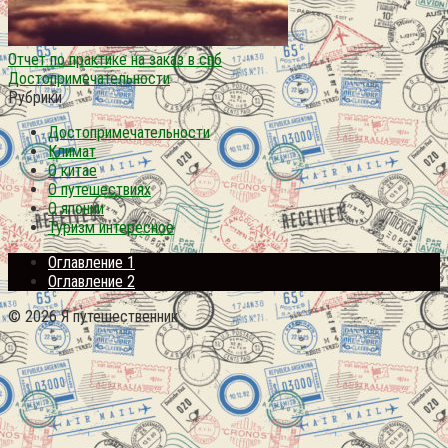
Отчет по практике на заказ в спб
Достопримечательности
Рубрики
Достопримечательности
Климат
О китае
О путешествиях
О японии
Туризм интересное
Оглавление 1
Оглавление 2
© 2026 Я путешественник