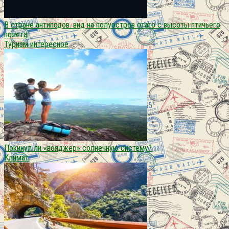
В стране антиподов. вид на полуостров отаго с высоты птичьего
полета
Туризм интересное
Покинул ли «вояджер» солнечную систему?
Климат