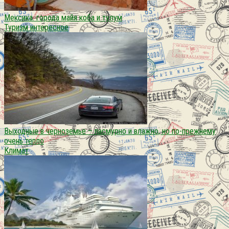
Мексика. города майя коба и тулум
Туризм интересное
Выходные в черноземье – пасмурно и влажно, но по-прежнему
очень тепло
Климат