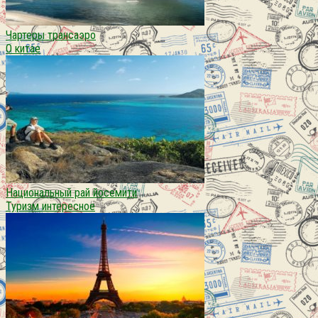
Чартеры трансаэро
О китае
Национальный рай йосемити
Туризм интересное