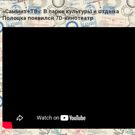
«Саммит+ТВ»: В парке культуры и отдыха
Полоцка появился 7D-кинотеатр