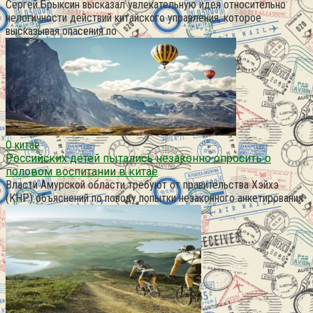
Сергей Брыксин высказал увлекательную идея относительно
нелогичности действий китайского управления, которое
высказывая опасения по
О китае
Российских детей пытались незаконно опросить о
половом воспитании в китае
Власти Амурской области требуют от правительства Хэйхэ
(КНР) объяснений по поводу попытки незаконного анкетирования