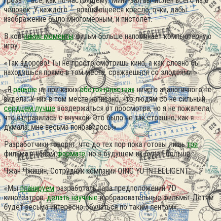
гроза — все, как по-настоящему. Мини-зал вычислен всего на 6
человек. У каждого — вращающееся кресло, очки, дабы
изображение было многомерным, и пистолет.
В кое-
какие моменты
фильм больше напоминает компьютерную
игру.
«Так здорово! Ты не просто смотришь кино, а как словно бы
находишься прямо в том месте, сражаешься со злодеями!»
«Я
раньше
ни при каких
обстоятельствах
ничего аналогичного не
видела. У них в том месте написано, что людям со не сильный
сердцем лучше
воздержаться от просмотра, но я не пожалела,
что отправилась с внучкой. Это было не так страшно, как я
думала, мне весьма понравилось!»
Разработчики говорят, что до тех пор пока готовы лишь
три
фильма в новом
формате
, но в будущем их будет больше.
Чжан Чжицин, Сотрудник компании QING YU INTELLIGENT:
«Мы
планируем
разработать пара предположений 7D
кинотеатров,
делать научные
и образовательные фильмы. Детям
будет весьма интересно обучаться по таким лентам».