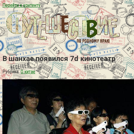
Перейти к контенту
В шанхае появился 7d кинотеатр
Рубрика:
О китае