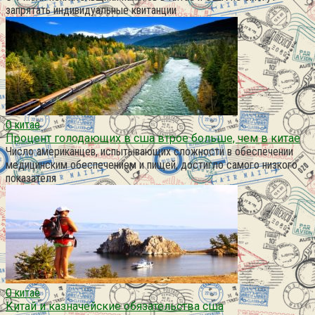
запрятать индивидуальные квитанции
О китае
Процент голодающих в сша втрое больше, чем в китае
Число американцев, испытывающих сложности в обеспечении
медицинским обеспечением и пищей, достигло самого низкого
показателя
О китае
Китай и казначейские обязательства сша