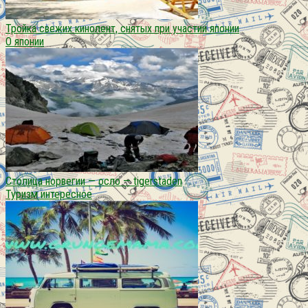
Тройка свежих кинолент, снятых при участии японии
О японии
Столица норвегии — осло — tigerstaden
Туризм интересное