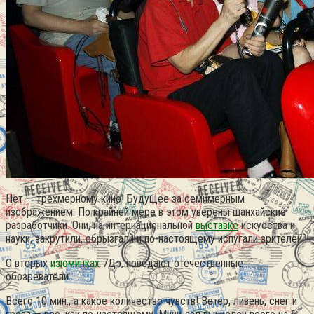
Нет — трехмерному кино! Будущее за семимерным
изображением. По крайней мере в этом уверены шанхайские
разработчики. Они, на интернациональной
выставке
искусства и
науки, закрутили, обрызгали и по-настоящему испугали зрителей.
О вторых
изюминках
7Дэ, поведают отечественные
обозреватели.
Всего 10 мин., а какое количество чувств! Ветер, ливень, снег и