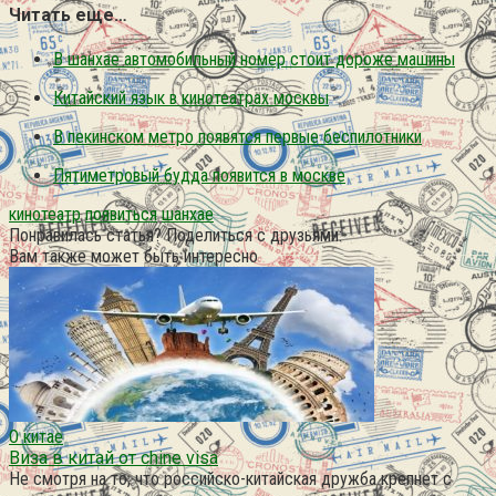
Читать еще…
В шанхае автомобильный номер стоит дороже машины
Китайский язык в кинотеатрах москвы
В пекинском метро появятся первые беспилотники
Пятиметровый будда появится в москве
кинотеатр
появиться
шанхае
Понравилась статья? Поделиться с друзьями:
Вам также может быть интересно
О китае
Виза в китай от chine visa
Не смотря на то, что российско-китайская дружба крепнет с