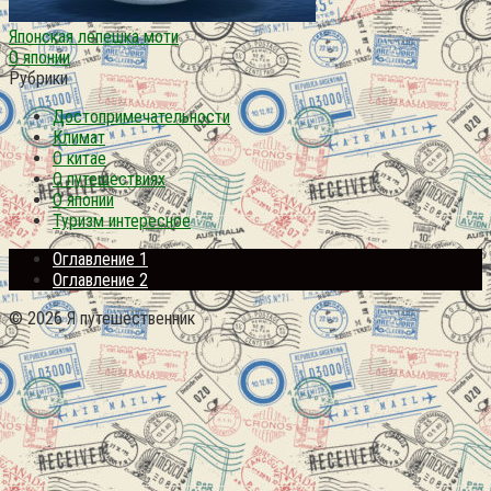
Японская лепешка моти
О японии
Рубрики
Достопримечательности
Климат
О китае
О путешествиях
О японии
Туризм интересное
Оглавление 1
Оглавление 2
© 2026 Я путешественник