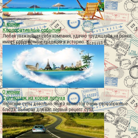
О японии
Корпоративные события
Любая уважающая себя компания, удачно трудящаяся на рынке,
имеет собственные традиции и историю. К
О японии
Суп-потаж из корня лопуха
Японские супы довольно часто являются очень своеобразные
блюда. Выбирая для вас первый рецепт супа,