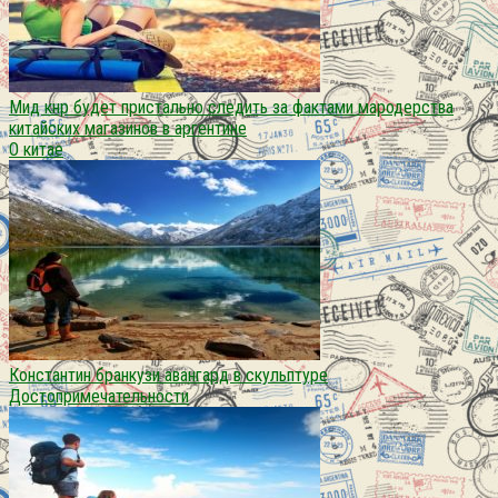
Мид кнр будет пристально следить за фактами мародерства
китайских магазинов в аргентине
О китае
Константин бранкузи авангард в скульптуре
Достопримечательности