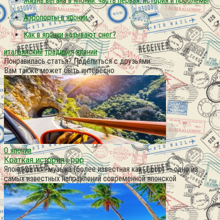
Жизнь вегана в японии. часть первая: история и проблемы
Аэропорты в японии
Как в японии называют снег?
итальянский
традиция
японии
Понравилась статья? Поделиться с друзьями:
Вам также может быть интересно
О японии
Краткая история j-pop
Японская поп-музыка (более известная как J-pop) — одно из
самых известных направлений современной японской