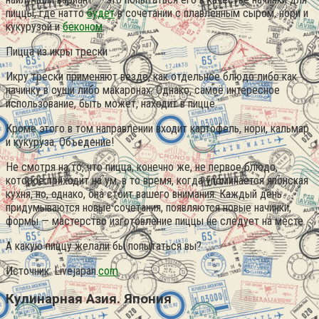
пиццы, где натто
будет
в сочетании с плавленным сыром, нори и
кукурузой и
беконом
.
Пицца из икры трески
Икру трески применяют везде, как отдельное блюдо либо как
начинку в суши либо макаронах. Однако, самоё интересное
использование, быть может, находит в пицце.
Кроме этого в том направлении входит картофель, нори, кальмар
и кукуруза. Объедение!
Не смотря на то, что пицца, конечно же, не первое блюдо,
которое приходит на ум, в то время, когда упоминается японская
кухня, но, однако, она стоит вашего внимания. Каждый день
придумываются новые сочетания, появляются новые начинки,
формы — мастерство изготовление пиццы не следует на месте.
А какую пиццу желали бы попытаться вы?
Источник: Livejapan.
com
Кулинарная Азия. Япония