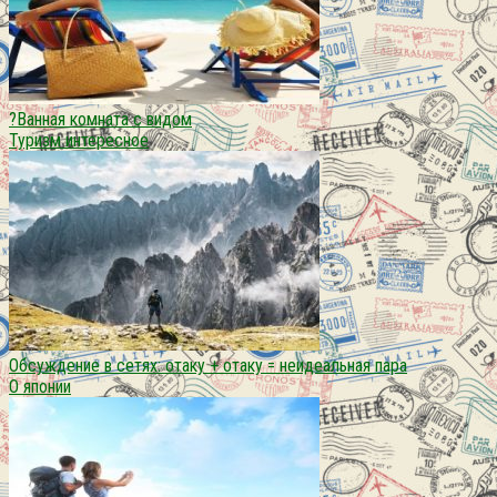
?Ванная комната с видом
Туризм интересное
Обсуждение в сетях: отаку + отаку = неидеальная пара
О японии