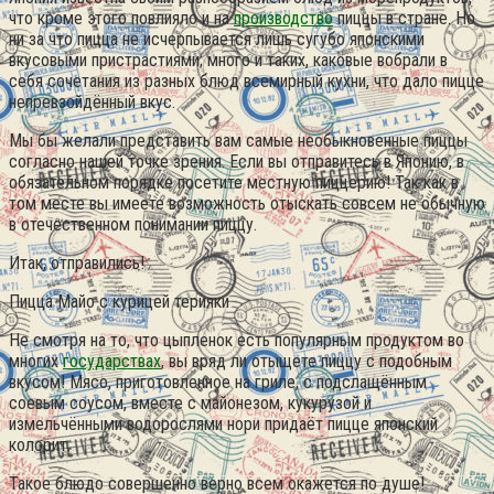
что кроме этого повлияло и на
производство
пиццы в стране. Но
ни за что пицца не исчерпывается лишь сугубо японскими
вкусовыми пристрастиями; много и таких, каковые вобрали в
себя сочетания из разных блюд всемирный кухни, что дало пицце
непревзойдённый вкус.
Мы бы желали представить вам самые необыкновенные пиццы
согласно нашей точке зрения. Если вы отправитесь в Японию, в
обязательном порядке посетите местную пиццерию! Так как в
том месте вы имеете возможность отыскать совсем не обычную
в отечественном понимании пиццу.
Итак, отправились!
Пицца Майо с курицей терияки
Не смотря на то, что цыпленок есть популярным продуктом во
многих
государствах
, вы вряд ли отыщете пиццу с подобным
вкусом! Мясо, приготовленное на гриле, с подслащённым
соевым соусом, вместе с майонезом, кукурузой и
измельчёнными водорослями нори придаёт пицце японский
колорит.
Такое блюдо совершенно верно всем окажется по душе!