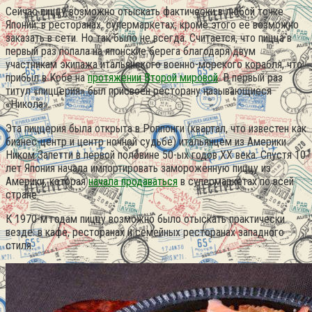
Сейчас пиццу возможно отыскать фактически в любой точке
Японии: в ресторанах, супермаркетах; кроме этого её возможно
заказать в сети. Но так было не всегда. Считается, что пицца в
первый раз попала на японские берега благодаря двум
участникам экипажа итальянского военно-морского корабля, что
прибыл в Кобе на
протяжении Второй мировой
.
В первый раз
титул «пиццерия» был присвоен ресторану называющиеся
«Никола».
Эта пиццерия была открыта в Роппонги (квартал, что известен как
бизнес-центр и центр ночной судьбе) итальянцем из Америки
Ником Запетти в первой половине 50-ых годов XX века. Спустя 10
лет Япония начала импортировать замороженную пиццу из
Америки, которая
начала продаваться
в супермаркетах по всей
стране.
К 1970-м годам пиццу возможно было отыскать практически
везде: в кафе, ресторанах и семейных ресторанах западного
стиля.