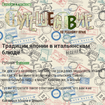
Перейти к контенту
Традиции японии в итальянском
блюде
Рубрика:
О японии
Ни для кого не секрет, что местом рождения пиццы есть Италия.
Но где же вы имеете возможность отыскать самую
неповторимую пиццу в мире? Конечно же, в Японии!
Тут вы встретите такое сочетание продуктов, что вам и не
снилось!
Как пицца попала в Японию?