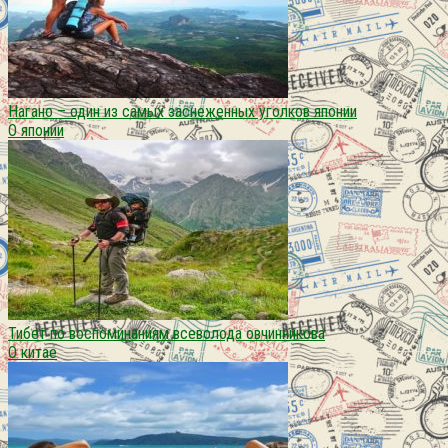
Нагано – один из самых заснеженных уголков японии
О японии
Тибет по воспоминаниям всеволода овчинникова
О китае