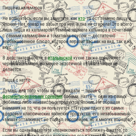
Пицца из кальмаров
Не волнуйтесь, если вы заметите, как
кто
-то ест тёмную пиццу в
Японии. Нет, повар не забыл про неё, и она не сгорела! Это всего
лишь пицца из кальмаров! Тёмные чернила кальмара в сочетании
с самими кальмарами и томатным соусом — достаточно
необыкновенное блюдо, которое поразит вас как на вид, так и на
вкус.
В действительности, в
итальянской
кухне также применяют
чернила кальмара, но менее экзотичной от этого пицца не
делается.
Пицца с натто
Думаю, для того чтобы вы не ожидали — пицца с
ферментированными соевыми
бобами. Натто — один из самых
любимых либо ненавистных продуктов Японии. Не обращая
внимания на то, что он пользуется статусом одного из самых
здоровых классических японских продуктов, его незабываемый
«запах» отталкивает не только европейцев, но и многих японцев.
Если вы однако захотите «познакомиться поближе» с натто, то
наилучший вариант — это попытаться его в качестве начинки для