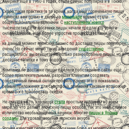
Америке ещё в 1960-х годах, стала сейчас популярна и в Токио.
Скоро такая практика (в то время, когда ещё горяченькую пиццу
приносят вам прямо к двери за
маленькое
время) стала
общенациональным явлением. С
наступлением нового
тысячелетия сети доставки пиццы начали предлагать услуги
онлайн-заказов, ещё более упростив процесс доставки.
на данный момент японский бизнес по доставке пиццы популярен
очень. Но сейчас меню таких заведений
существенно
расширилось: вы отыщете не только разнообразные пиццы, но и
десерты, напитки и тому подобное.
Компании по доставке пиццы сделали собственные сайты ещё
более привлекательными, разрешая клиентам создавать
собственный личный онлайн-профиль.Кроме этого показались
разные приложения для смартфона, применяя каковые возможно
кроме того приобретать скидки.
Не смотря на то, что пицца
стала
простым явлением во всём
мире, но что делает японскую пиццу особой, так это немыслимое
количество необыкновенных начинок. Многие
пиццы в Японии
созданы
для удовлетворения японских вкусов.
Япония известна своим разнообразием блюд из морепродуктов,