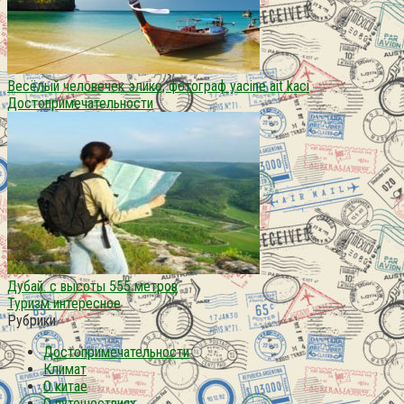
Весёлый человечек эликс, фотограф yacine ait kaci
Достопримечательности
Дубай. с высоты 555 метров
Туризм интересное
Рубрики
Достопримечательности
Климат
О китае
О путешествиях