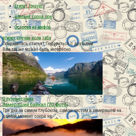
Египет forever
Швеция: город оре
Острова из мифов
египет
случае если
таба
Понравилась статья? Поделиться с друзьями:
Вам также может быть интересно
О путешествиях
Замерзший байкал (20 фото)
Три дня на самом глубоком, самом чистом и замерзшем на
данный момент озере на