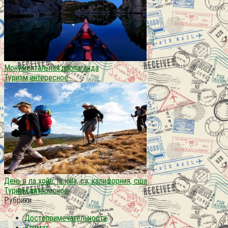
Монументальная пропаганда
Туризм интересное
День в ла хойе, la jolla, ca, калифорния, сша
Туризм интересное
Рубрики
Достопримечательности
Климат