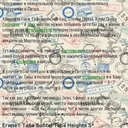
программе в обязательном порядке должны появляться
Иерусалим и Петра.
Храмовая гора, Гефсиманский сад, Стенки Плача, Храм Гроба
Господня
– в
этих
местах нужно побывать хотя бы раз в жизни. К
слову, если
вы планируете
путешествовать организованной
тургруппой, то по пути в Иерусалим в обязательном порядке
заедете на Мертвое море.
Тут вы осознаете, что такое по-
настоящему
соленая вода, и,
само собой разумеется, сможете накупить целебных кремов,
прочей
косметики
и масок.
В случае если поездок в Иерусалим и Петру окажется не
хватает, из Табы в полной мере возможно
отправиться
и в Каир.
Поездка многим думается достаточно изнурительной – 6–7
часов на автобусе. Но оно того стоит.
Так как вас ожидают пирамиды Гизы, сфинкс и всемирно
известный Каирский музей, место завораживающее и
мистическое – еще бы, поскольку тут в числе других экспонатов
выставлены мумии фараонов и жрецов Амона.
Египет Таба Sofitel Taba Heights 5*