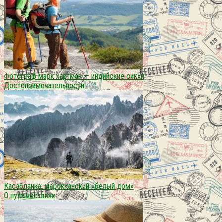
Фотограф марк хартман — индийские сикхи
Достопримечательности
Касабланка: марокканский «белый дом»
О путешествиях