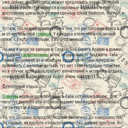
уже сейчас данный город может предложить отдых на любой
кошелёк и вкус. Тут имеется и скромные «трешки», и по-
восточному шикарные пятизвездочные отели Radisson, Marriott и
Hilton.
Кстати, последний примечателен тем, что расположен всего в 50
м от израильской
границы
. У каждого отеля имеется личный
пляж – у кого-то больше, у кого-то меньше.
Но вид и море на тающие в Саудовской берега Аравии и дымке
Иордании
гарантированы
всем, независимо от бюджета. Таба –
самый негромкий из египетских курортов. Ко мне прекрасно
приезжать с мелкими детьми, тут нет толп галдящих туристов,
но в случае если душа требует впечатлений и активного отдыха,
отыскать их в этих местах будет очень просто.
Деятельный отдых
Главным
водным развлечением в Табе остается дайвинг. Для
него тут имеется все что необходимо: множество прекрасных
лагун, гротов и коралловых рифов.
То, что создано природой, людьми увеличено до совершенства.
Во-первых, на курорте открыто множество дайвинг-центров. Во-