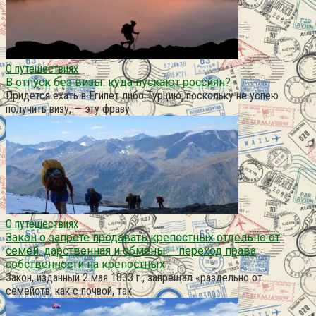
О путешествиях
В отпуск без визы: куда пускают россиян?
Придется ехать в Египет либо Турцию, поскольку не успею
получить визу, — эту фразу
О путешествиях
Закон о запрете продавать крепостных отдельно от
семей. дарственная и обмены – переход права
собственности на крепостных
Закон, изданный 2 мая 1833 г., запрещал «раздельно от
семейств, как с почвой, так