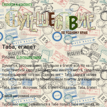
Перейти к контенту
Таба, египет
Рубрика:
О путешествиях
Думается, русские знают об отдыхе в Египте все. Но на
туристической карте данной страны имеется места, талантливые
поразить кроме того нас. Одно из них – Таба, город в заливе
Акаба, бывший когда-то перевалочным пунктом для караванов
Таба, Египет. Источник: Таба, Египет. Создатель: Таба, Египет
Самый негромкий курорт
Турбизнес
начал
развиваться в Табе только пара лет назад, но