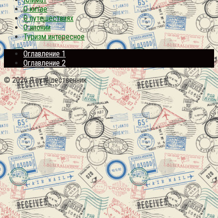
О китае
О путешествиях
О японии
Туризм интересное
Оглавление 1
Оглавление 2
© 2026 Я путешественник