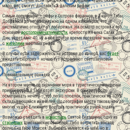
вторых, в случае если прибрежных подводных чудес окажется
мало, вас смогут доставить к далеким рифам.
Самые популярные – рифы у Острова фараонов, в 7 км от Табы.
Добраться до него возможно на одном из катеров, что
систематично отходят от побережья. На осмотр острова и его
основной
достопримечательности
, крепости XII века Салах Эль-
Дин, уйдет мин. 40, ну а все другое время посвятите знакомству
с
жителями
местных рифов.
В случае если задержитесь на острове до вечера, вас
будет
ожидать сюрприз – ночью тут устраивают светозвуковые
представления.
Познавательные поездки
На втором месте по окончании моря в туристическом перечне
приезжающих в Табу стоят экскурсии. В самом городе
осматривать нечего – это легко поселок, практически на 100%
складывающийся из отелей. Но география места такова, что до
многих чудес Ближнего Востока практически рукой подать.
Возможно съездить в
монастырь
Святой Екатерины, одну из
старейших
христианских обителей. Либо встретить восход
солнца на горе Моисея. Выбирать имеется из чего, но в