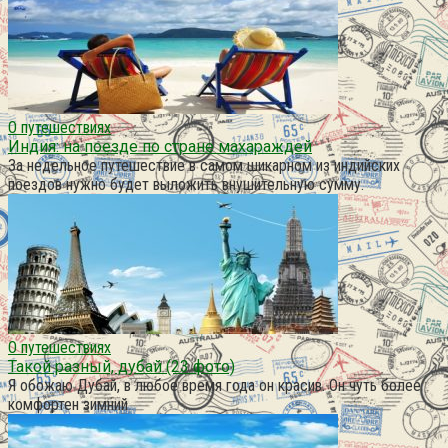
О путешествиях
Индия: на поезде по стране махараждей
За недельное путешествие в самом шикарном из индийских
поездов нужно будет выложить внушительную сумму.
О путешествиях
Такой разный, дубай (23 фото)
Я обожаю Дубай, в любое время года он красив. Он чуть более
комфортен зимний