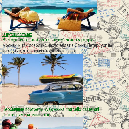
О путешествиях
В сторону от невского: питерские маршруты
Москвичи так довольно часто ездят в Санкт-Петербург на
выходные, что время от времени знают
Необычные портреты художника marcello castellani
Достопримечательности