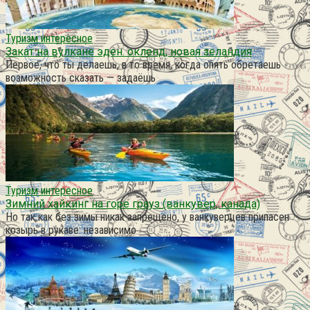
Туризм интересное
Закат на вулкане эден. окленд, новая зеландия
Первое, что ты делаешь, в то время, когда опять обретаешь
возможность сказать — задаёшь
Туризм интересное
Зимний хайкинг на горе грауз (ванкувер, канада)
Но так как без зимы никак запрещено, у ванкуверцев припасен
козырь в рукаве: независимо