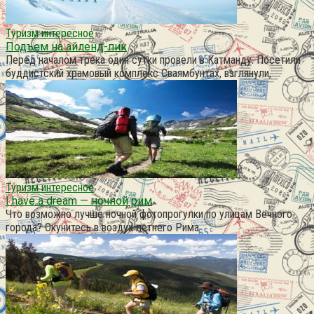
Туризм интересное
Подъем на айленд-пик
Перед началом трека один сутки провели в Катманду. Посетили
буддистский храмовый комплекс Сваямбунтах, взглянули,
Туризм интересное
I have a dream — ночной рим
Что возможно лучше ночной фотопрогулки по улицам Вечного
города? Окунитесь в воздух летнего Рима