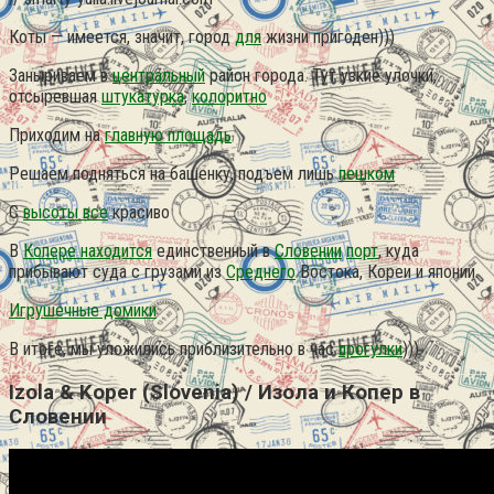
Коты — имеется, значит, город
для
жизни пригоден)))
Заныриваем в
центральный
район города. Тут узкие улочки,
отсыревшая
штукатурка
,
колоритно
Приходим на
главную площадь
Решаем подняться на башенку, подъем лишь
пешком
С
высоты все
красиво
В
Копере находится
единственный в
Словении
порт
, куда
прибывают суда с грузами из
Среднего
Востока, Кореи и японии.
Игрушечные домики
В итоге, мы уложились приблизительно в час
прогулки
)))
Izola & Koper (Slovenia) / Изола и Копер в
Словении