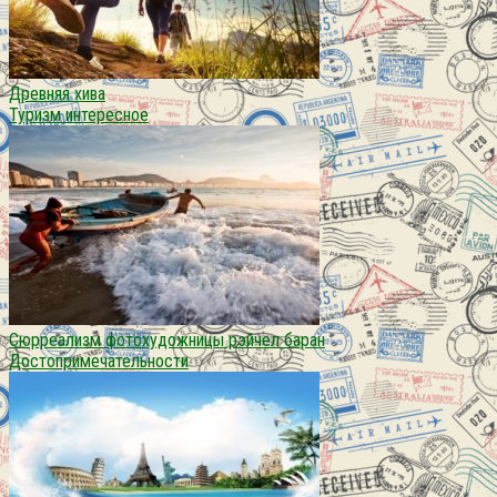
Древняя хива
Туризм интересное
Сюрреализм фотохудожницы рэйчел баран
Достопримечательности