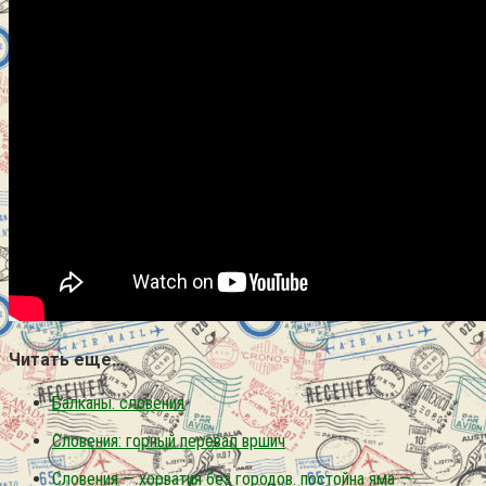
Читать еще…
Балканы. словения
Словения: горный перевал вршич
Словения — хорватия без городов. постойна яма —