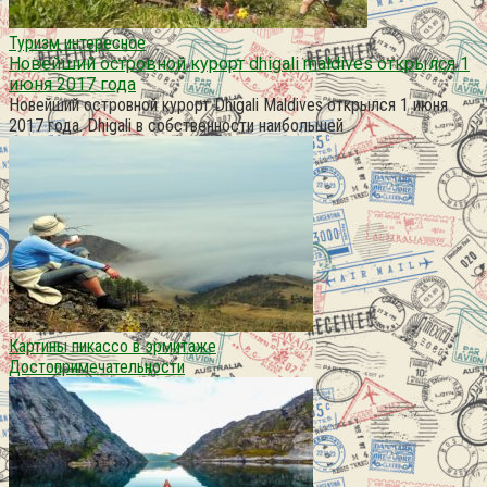
Туризм интересное
Новейший островной курорт dhigali maldives открылся 1
июня 2017 года
Новейший островной курорт Dhigali Maldives открылся 1 июня
2017 года. Dhigali в собственности наибольшей
Картины пикассо в эрмитаже
Достопримечательности