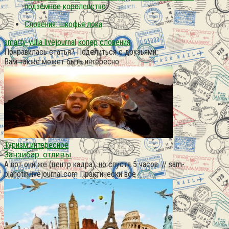
подземное королевство
Словения: шкофья лока
smarty-yulia livejournal
копер
словения
Понравилась статья? Поделиться с друзьями:
Вам также может быть интересно
Туризм интересное
Занзибар. отливы
А вот они же (центр кадра), но спустя 5 часов. // sam-
plahotin.livejournal.com Практически все