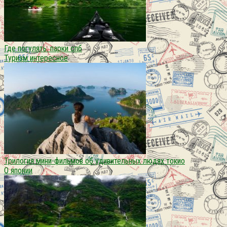
Где погулять: парки спб
Туризм интересное
Трилогия мини-фильмов об удивительных людях токио
О японии