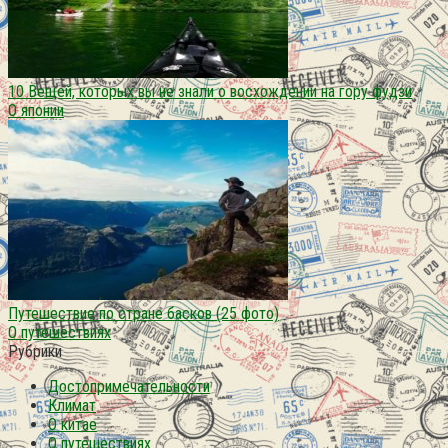
10 Вещей, которых вы не знали о восхождении на гору фудзи
О японии
Путешествие по стране басков (25 фото)
О путешествиях
Рубрики
Достопримечательности
Климат
О китае
О путешествиях