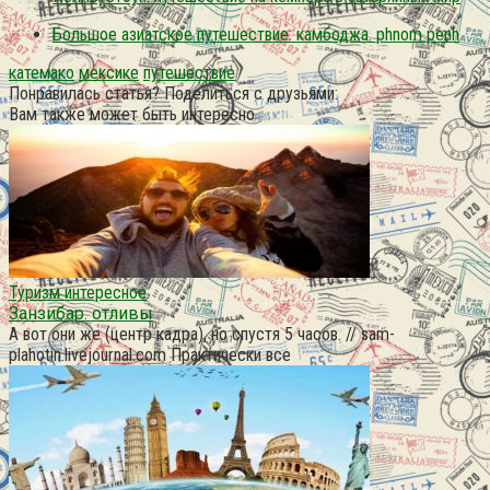
Большое азиатское путешествие: камбоджа. phnom penh
катемако
мексике
путешествие
Понравилась статья? Поделиться с друзьями:
Вам также может быть интересно
Туризм интересное
Занзибар. отливы
А вот они же (центр кадра), но спустя 5 часов. // sam-
plahotin.livejournal.com Практически все