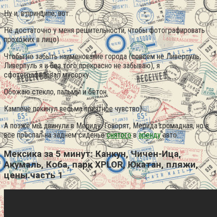
Ну и, в принципе, вот…
Не достаточно у меня решительности, чтобы фотографировать
прохожих в лицо)
Чтобы не забыть наименование города (совсем не Ливерпуль;
Ливерпуль я и без того прекрасно не забываю), я
сфотографировал мусорку.
Обожаю стекло, пальмы и бетон.
Кампече покинул весьма приятное чувство)
А позже мы двинули в Мериду. Говорят, Мерида громадная, но я
все проспал на заднем сиденье
снятого
в
аренду
авто.
Мексика за 5 минут: Канкун, Чичен-Ица,
Акумаль, Коба, парк XPLOR, Юкатан, пляжи,
цены.часть 1