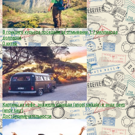
В гонконге курьера посадили за отмывание 1,7 миллиарда
долларов
О китае
Картины из кофе. энджела саркела (angel sarkela) и энди саур
(andy saur)
Достопримечательности