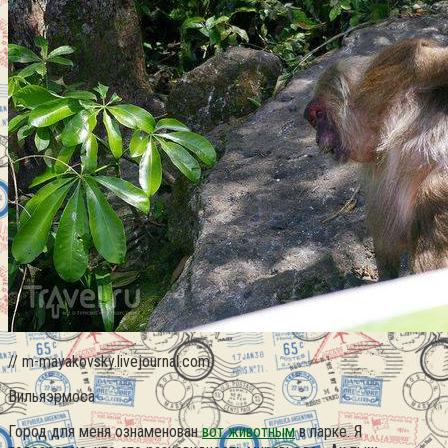
// m-mayakovsky.livejournal.com
Вильяэрмоса
Город для меня ознаменован
вот животным
в парке. Я