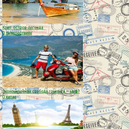
Крит: остров-легенда
О путешествиях
Экономическая свобода гонконга – миф?
О китае