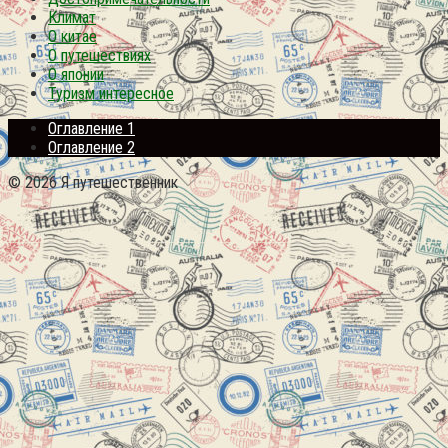
Климат
О китае
О путешествиях
О японии
Туризм интересное
Оглавление 1
Оглавление 2
© 2026 Я путешественник