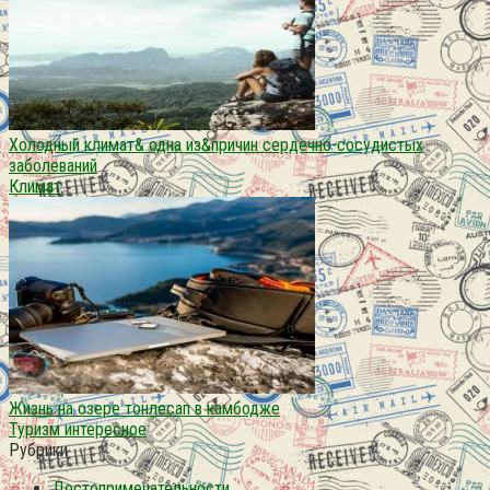
Холодный климат& одна из&причин сердечно-сосудистых
заболеваний
Климат
Жизнь на озере тонлесап в камбодже
Туризм интересное
Рубрики
Достопримечательности