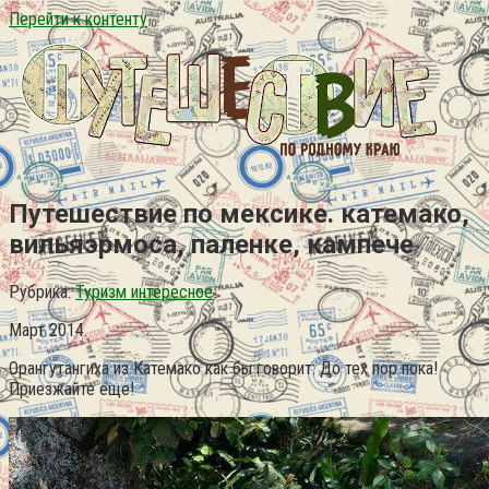
Перейти к контенту
Путешествие по мексике. катемако,
вильяэрмоса, паленке, кампече
Рубрика:
Туризм интересное
Март 2014.
Орангутангиха из Катемако как бы говорит: До тех пор пока!
Приезжайте еще!