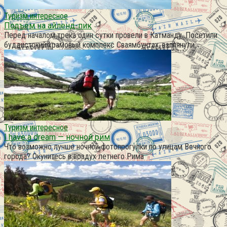
Туризм интересное
Подъем на айленд-пик
Перед началом трека один сутки провели в Катманду. Посетили
буддистский храмовый комплекс Сваямбунтах, взглянули,
Туризм интересное
I have a dream — ночной рим
Что возможно лучше ночной фотопрогулки по улицам Вечного
города? Окунитесь в воздух летнего Рима