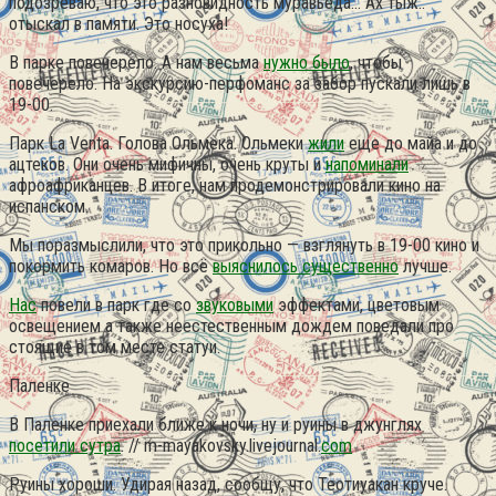
подозреваю, что это разновидность муравьеда… Ах тыж..
отыскал в памяти. Это носуха!
В парке повечерело. А нам весьма
нужно было
, чтобы
повечерело. На экскурсию-перфоманс за забор пускали лишь в
19-00.
Парк La Venta. Голова Ольмека. Ольмеки
жили
еще до майа и до
ацтеков. Они очень мифичны, очень круты и
напоминали
афроафриканцев.
В итоге, нам продемонстрировали кино на
испанском.
Мы поразмыслили, что это прикольно — взглянуть в 19-00 кино и
покормить комаров. Но всё
выяснилось существенно
лучше.
Нас
повели в парк где со
звуковыми
эффектами, цветовым
освещением а также неестественным дождем поведали про
стоящие в том месте статуи.
Паленке
В Паленке приехали ближе к ночи, ну и руины в джунглях
посетили сутра
. // m-mayakovsky.livejournal.
com
Руины хороши. Удирая назад, сообщу, что Теотиуакан круче.