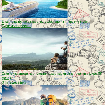
Джип-сафари по сахаре. путешествие на планету татуин
Туризм интересное
Самые удивительные тематические парки развлечений в мире (31
фото)
О путешествиях