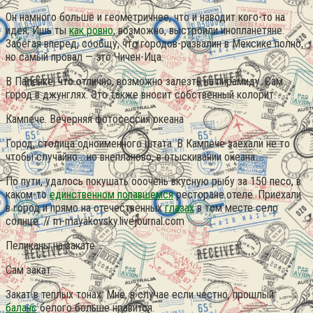
Он намного больше и геометричнее, что и наводит кого-то на
идея; Ишь ты
как ровно
, возможно, выстроили инопланетяне.
Забегая вперед, сообщу, что городов-развалин в Мексике полно,
но самый провал — это Чичен-Ица.
В Паленке, что отлично, возможно залезть на пирамиду. Сам
город в джунглях. Это также вносит собственный колорит.
Кампече. Вечерняя фотосессия океана
Город, столица одноименного штата. В Кампече заехали не то
чтобы случайно… но внепланово, в отыскивании океана.
По пути, удалось покушать ооочень вкусную рыбу за 150 песо, в
каком-то
единственном попавшемся
ресторане.отеле. Приехали
в город и прямо на отечественных
глазах
в том месте село
солнце. // m-mayakovsky.livejournal.com
Пеликаны на закате.
Сам закат.
Закат в теплых тонах. Мне, в случае если честно, прошлый
баланс
белого больше нравится.