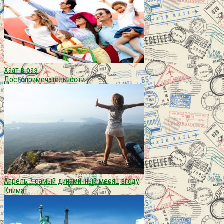
Хаат в оаэ
Достопримечательности
Апрель ? самый динамичный месяц вгоду
Климат