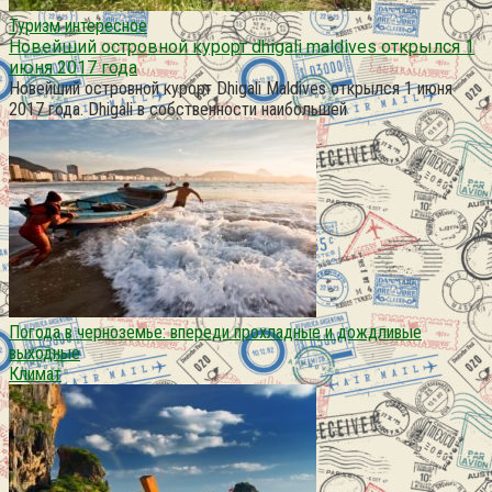
Туризм интересное
Новейший островной курорт dhigali maldives открылся 1
июня 2017 года
Новейший островной курорт Dhigali Maldives открылся 1 июня
2017 года. Dhigali в собственности наибольшей
Погода в черноземье: впереди прохладные и дождливые
выходные
Климат