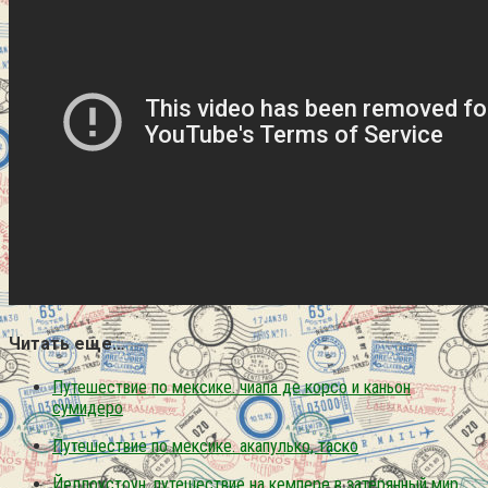
Читать еще…
Путешествие по мексике. чиапа де корсо и каньон
сумидеро
Путешествие по мексике. акапулько, таско
Йеллоустоун. путешествие на кемпере в затерянный мир