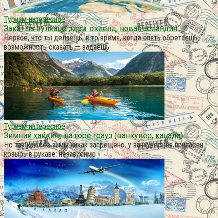
Туризм интересное
Закат на вулкане эден. окленд, новая зеландия
Первое, что ты делаешь, в то время, когда опять обретаешь
возможность сказать — задаёшь
Туризм интересное
Зимний хайкинг на горе грауз (ванкувер, канада)
Но так как без зимы никак запрещено, у ванкуверцев припасен
козырь в рукаве: независимо