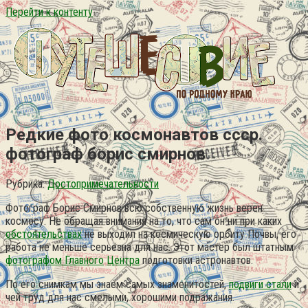
Перейти к контенту
Редкие фото космонавтов ссср.
фотограф борис смирнов
Рубрика:
Достопримечательности
Фотограф Борис Смирнов всю собственную жизнь верен
космосу. Не обращая внимания на то, что сам он ни при каких
обстоятельствах
не выходил на космическую орбиту Почвы, его
работа не меньше серьёзна для нас. Этот мастер был штатным
фотографом Главного
Центра
подготовки астронавтов.
По его снимкам мы знаем самых знаменитостей,
подвиги стали
и
чей труд для нас смелыми, хорошими подражания.