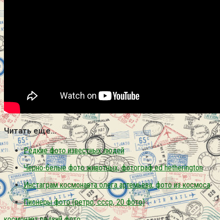
Читать еще…
Редкие фото известных людей
Чёрно-белые фото животных, фотограф ed hetherington
Инстаграм космонавта олега артемьева, фото из космоса
Пионеры фото (ретро, ссср, 20 фото)
космонавт
редкий
фото