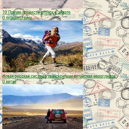
10 Причин провести отпуск в эйлате
О путешествиях
Новая русская система транскрипции китайских иероглифов
О китае