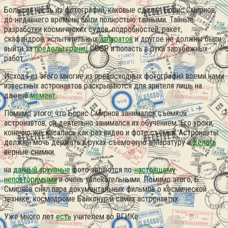
Большая часть из фотографий, каковые сделал Борис Смирнов,
до недавнего времени были полностью тайными. Тайные
разработки космических судов, подробностей, ракет,
скафандров, испытательных
аппаратов
и другое не должны были
выйти за
пределы границ
СССР и попасть в руки зарубежных
работ.
Исходя из этого многие из превосходных фотографий всеми нами
известных астронавтов раскрываются для зрителя лишь на
данный
момент
.
Помимо этого, что Борис Смирнов занимался съёмкой
астронавтов, он деятельно занимался их обучением. Его уроки,
конечно же, касались как раз видео и фото съёмки. Астронавты
должны мочь держать в руках съёмочную аппаратуру и
делать
верные снимки.
на
данный архивные
фото являются по-
настоящему
неповторимыми
и очень увлекательными. Помимо этого, Б.
Смирнов снял пара документальных фильмов о космической
технике, космодроме Байконур и самих астронавтах.
Уже много лет
есть
учителем во ВГИКе.