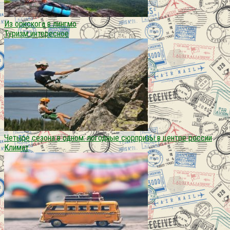
Из оркскога в лингмо
Туризм интересное
Четыре сезона в одном: погодные сюрпризы в центре россии
Климат