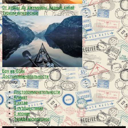
От дейры до джумейры: разный дубай
Туризм интересное
Бру-на-бойн
Достопримечательности
Рубрики
Достопримечательности
Климат
О китае
О путешествиях
О японии
Туризм интересное