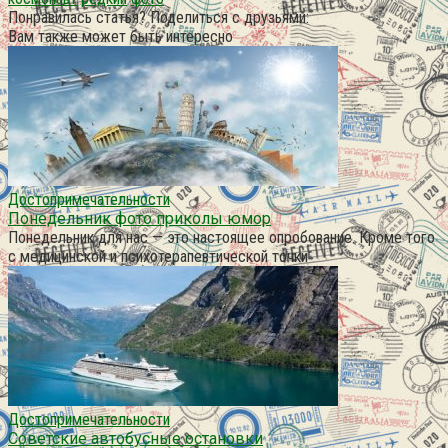
Понравилась статья? Поделиться с друзьями:
Вам также может быть интересно
Достопримечательности
Понедельник фото приколы юмор
Понедельник для нас — это настоящее опробование. Кроме того
с медицинской и психотерапевтической точки
Достопримечательности
Советские автобусные остановки