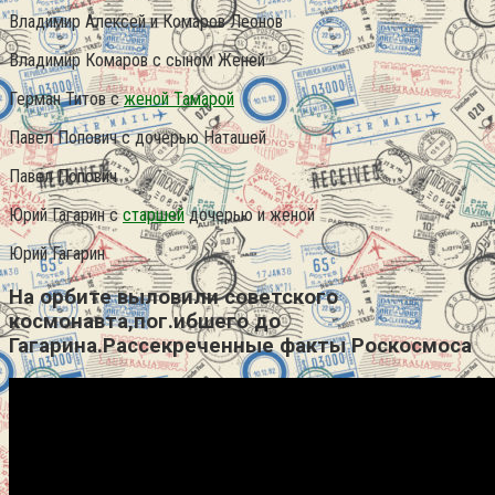
Владимир Алексей и Комаров Леонов
Владимир Комаров с сыном Женей
Герман Титов с
женой Тамарой
Павел Попович с дочерью Наташей
Павел Попович
Юрий Гагарин с
старшей
дочерью и женой
Юрий Гагарин
На орбите выловили советского
космонавта,пог.ибшего до
Гагарина.Рассекреченные факты Роскосмоса