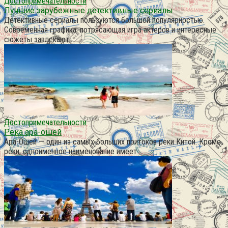
Достопримечательности
Лучшие зарубежные детективные сериалы
Детективные сериалы пользуются большой популярностью.
Современная графика, потрясающая игра актеров и интересные
сюжеты завлекают
Достопримечательности
Река ара-ошей
Ара-Ошей — один из самых больших притоков реки Китой. Кроме
реки, одноименное наименование имеет