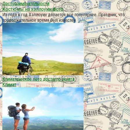
Достопримечательности
Костюмы на хэллоуин фото
Из года в год Хэллоуин делается всё популярнее. Праздник, что
продолжительное время был известен
Климатическое лето достигло зенита
Климат