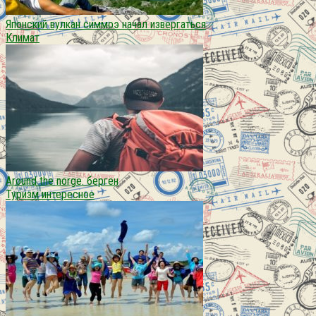
Японский вулкан симмоэ начал извергаться
Климат
Around the norge. берген
Туризм интересное