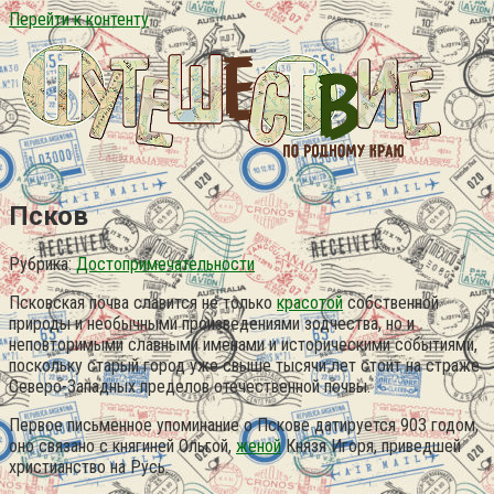
Перейти к контенту
Псков
Рубрика:
Достопримечательности
Псковская почва славится не только
красотой
собственной
природы и необычными произведениями зодчества, но и
неповторимыми славными именами и историческими событиями,
поскольку старый город уже свыше тысячи лет стоит на страже
Северо-Западных пределов отечественной почвы.
Первое письменное упоминание о Пскове датируется 903 годом,
оно связано с княгиней Ольгой,
женой
Князя Игоря, приведшей
христианство на Русь.