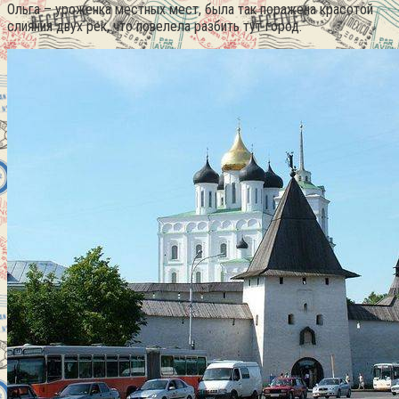
Ольга – уроженка местных мест, была так поражена красотой
слияния двух рек, что повелела разбить тут город.