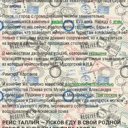
просторных белокаменных палатах зажиточного торговца Сергея
Поганкина.
Псков — город с громаднейшим числом замечательно
сохранившихся каменных
жилых
палат XVII века. Наряду с
этим
,
во многих из них сейчас расположены гостиницы, бары и
рестораны, что позволяет интересным туристам ознакомиться не
только с внешним видом древних сооружений, но и погрузиться
на время в древний быт прошедших столетий.
С множеством дворянских усадеб, которыми
украшена
псковская почва связаны выдающиеся имена: самые узнаваемые
из которых композиторы М.П. Мусоргский и Н.А.
Римский-Корсаков.
И конечно же, широко известной
достопримечательностью
окрестностей Пскова есть Музей-заповедник Александра
Сергеевича Пушкина с деревнями Михайловское,
Тригорское
и
Петровское и Святогорским монастырем, где находится могила
великого русского поэта, черпавшего собственный
воодушевление на псковской почва.
РЕЙС ТАЛЛИН — ПСКОВ ЕДУ В СВОЙ РОДНОЙ