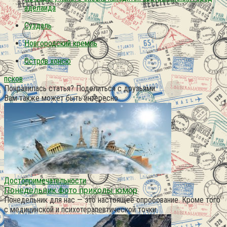
аделаида
Суздаль
Новгородский кремль
Остров хонсю
псков
Понравилась статья? Поделиться с друзьями:
Вам также может быть интересно
Достопримечательности
Понедельник фото приколы юмор
Понедельник для нас — это настоящее опробование. Кроме того
с медицинской и психотерапевтической точки