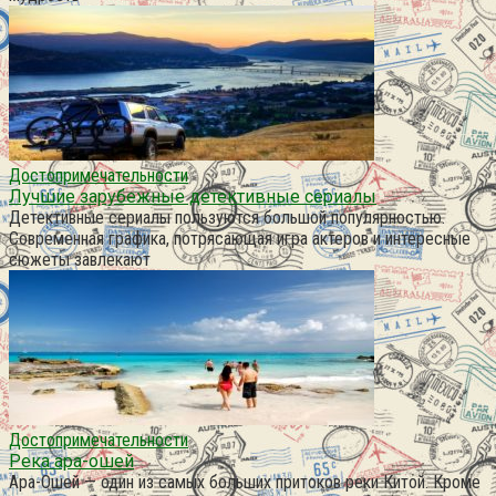
Достопримечательности
Лучшие зарубежные детективные сериалы
Детективные сериалы пользуются большой популярностью.
Современная графика, потрясающая игра актеров и интересные
сюжеты завлекают
Достопримечательности
Река ара-ошей
Ара-Ошей — один из самых больших притоков реки Китой. Кроме