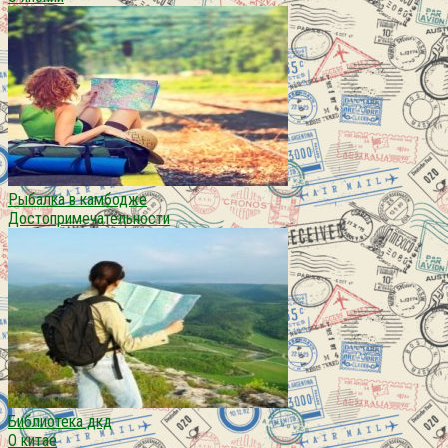
Рыбалка в камбодже
Достопримечательности
Библиотека дкд
О китае