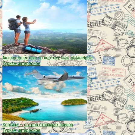
Автопутешествие по востоку сша. philadelphia
Туризм интересное
Хортица — остров отважных воинов
Туризм интересное