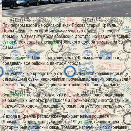
При первом взоре на основной знак Пскова старый Кремль
(Кром) появляется необъяснимое чувство обратного течения
времени. А заметить Кром возможно достаточно издали: в ясный
сутки
блеск золотых
куполов
Троицкого собора заметен за 30 —
40 км.
Улицы
старого
Пскова расходились от Крома в виде веера и
соединяли все районы с центром города.
Замечательные крепостные стенки, частично сохранившиеся по
сегодняшний сутки, несколькими прочными кольцами опоясывали
целый город, хорошо защищая не только его основную часть.
Существует
легенда о том, что башни Кремля, расположенные
на различных берегах рек Пскова и Великой соединяются тайным
подземным ходом, проходящим прямо под руслом текущих рек.
У входа в Кремль расположен лабиринт называющиеся
Довмонтов город, это фундаменты 19
церквей
, основателем
которых был литовский князь Довмонт, нареченный по окончании