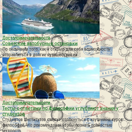
Достопримечательности
Советские автобусные остановки
По окончании того, как я открыл для себя возможность
отправляться в долгие путешествия на
Достопримечательности
Тесты с ответами по философии углубляют знания у
студентов
Студентов Институтов смогут столкнуться с изучением курса
философии, что рекомендован чтобы познать полностью
мудрость