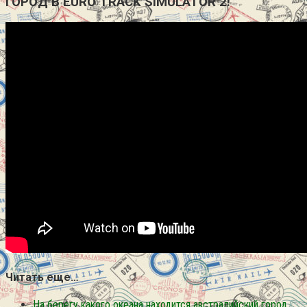
ГОРОД В EURO TRACK SIMULATOR 2!
Читать еще…
На берегу какого океана находится австралийский город