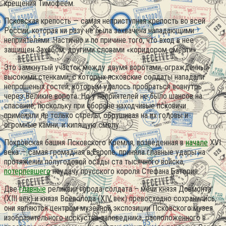
крещения Тимофеем.
Псковская крепость — самая неприступная крепость во всей
России, которая ни разу не была захвачена нападающими
неприятелями. Частично и по причине того, что вход в нее
защищен Захабом, другими словами «коридором смерти».
Это замкнутый участок между двумя воротами, огражденный
высокими стенками, с которых псковские солдаты нападали
непрошеных гостей, которым удалось пробраться вовнутрь
через Великие ворота. Но у неприятелей не было шансов на
спасение, поскольку при обороне находчивые псковичи
применяли не только стрелы, обрушивая на их головы и
огромные камни, и кипящую смолу.
Покровская башня Псковского Кремля, возведенная в
начале
XVI
века — самая громадная в Европе, приняла главные удары на
протяжении полугодовой осады ста тысячного войска,
потерпевшего
неудачу прусского короля Стефана Батория.
Две
главные
реликвии города-солдата – мечи князя Довмонта
(XIII век) и князя Всеволода (XIV век) превосходно сохранились,
они являются центром музейной экспозиции Псковского музея
изобразительного исскуства-заповедника, расположенного в