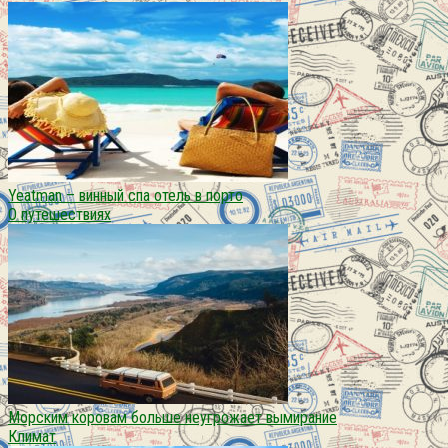
Yeatman – винный спа отель в порто
О путешествиях
Морским коровам больше неугрожает вымирание
Климат