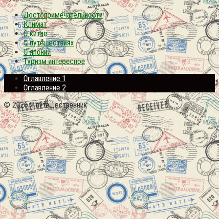
Достопримечательности
Климат
О китае
О путешествиях
О японии
Туризм интересное
Оглавление 1
Оглавление 2
© 2026 Я путешественник