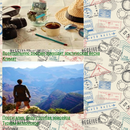
Вцентральную россию приходит арктическая весна
Климат
Португалия: бело-голубая эрисейра
Туризм интересное
Рубрики