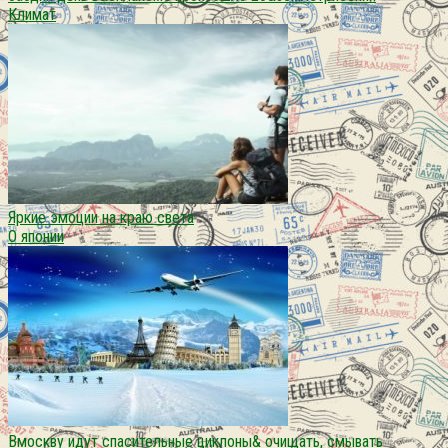
Климат
Яркие эмоции на краю света
О японии
Вмоскву идут спасительные циклоны& очищать, смывать