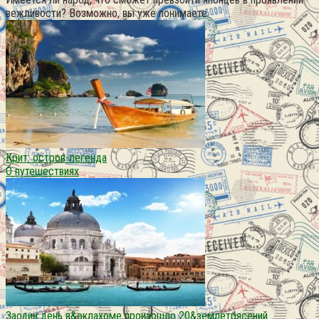
вежливости? Возможно, вы уже понимаете
Крит: остров-легенда
О путешествиях
Заодин день в&оклахоме произошло 20&землетрясений