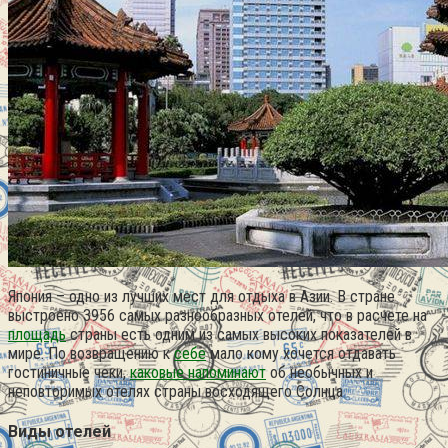
Япония – одно из лучших мест для отдыха в Азии. В стране
выстроено 3956 самых разнообразных отелей, что в расчете на
площадь
страны есть одним из самых высоких показателей в
мире. По возвращению к
себе
мало кому хочется отдавать
гостиничные чеки,
каковые напоминают
об необычных и
неповторимых отелях страны восходящего Солнца
Виды отелей