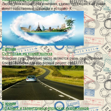
Любая уважающая себя компания, удачно трудящаяся на рынке,
имеет собственные традиции и историю. К
О японии
Суп-потаж из корня лопуха
Японские супы довольно часто являются очень своеобразные
блюда. Выбирая для вас первый рецепт супа,
О японии
10 Юных и талантливых японских художников