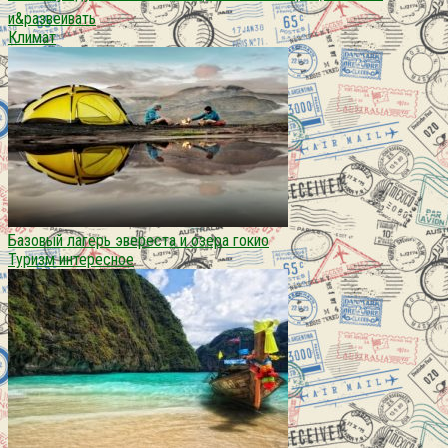
и&развеивать
Климат
Базовый лагерь эвереста и озера гокио
Туризм интересное