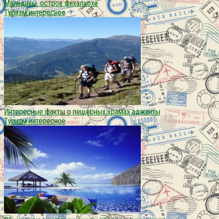
Мальдивы. остров фихалхохи
Туризм интересное
Интересные факты о пещерных храмах аджанты
Туризм интересное