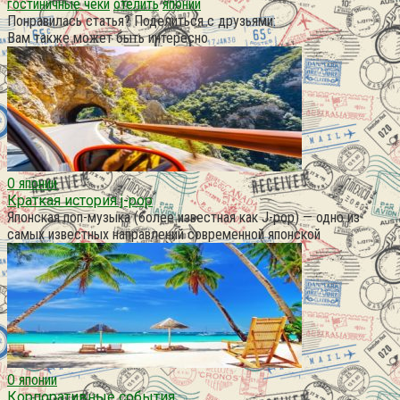
гостиничные чеки
отелить
японии
Понравилась статья? Поделиться с друзьями:
Вам также может быть интересно
О японии
Краткая история j-pop
Японская поп-музыка (более известная как J-pop) — одно из
самых известных направлений современной японской
О японии
Корпоративные события