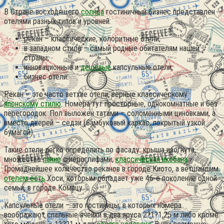
В Стране восходящего
солнца
гостиничный бизнес представлен
отелями разных типов и уровней:
рекан – классические, колоритные отели;
в западном стиле – самый родные обитателям нашей
страны;
инновационные и
дешевые
капсульные отели;
бизнес отели.
Рекан – это часто ветхие отели, верные классическому
японскому стилю
. Номера тут просторные, однокомнатные и без
перегородок. Пол выложен татами – соломенными циновками, а
вместо дверей – седзи (бамбуковый каркас, покрытый узкой
бумагой).
Такие отели легко определить по фасаду: крыша изогнута,
множество
панно
с иероглифами,
классическая икебана
.
Громаднейшее количество реканов в городе Киото, а ветшайшим
отелем есть
Хоси, которым обладает уже 46-е поколение одной
семьи, в городе Комацу.
Капсульные отели – это гостиницы, в которых номера
воображают спальные ячейки в два яруса 2?1?1,25 м либо кроме