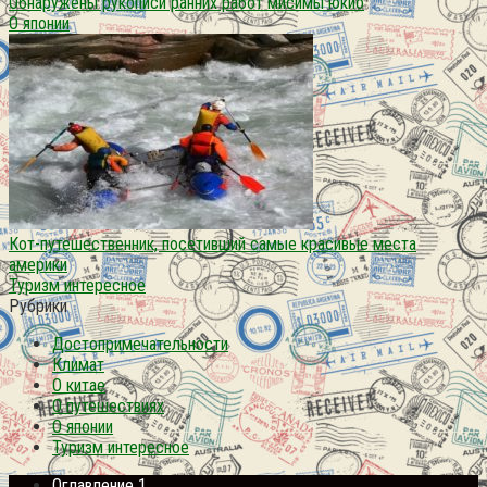
Обнаружены рукописи ранних работ мисимы юкио
О японии
Кот-путешественник, посетивший самые красивые места
америки
Туризм интересное
Рубрики
Достопримечательности
Климат
О китае
О путешествиях
О японии
Туризм интересное
Оглавление 1