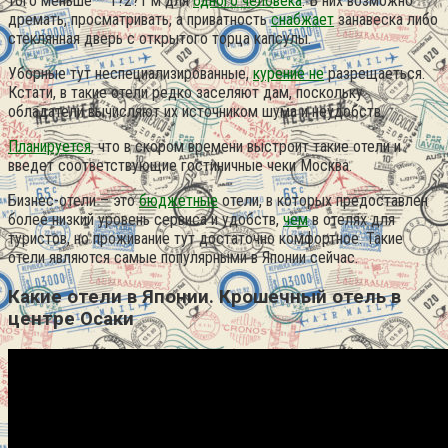
того меньше – 1?2?1 м для
одного человека
. В них возможно
дремать, просматривать, а приватность
снабжает
занавеска либо
стеклянная дверь с открытого торца капсулы.
Уборные тут неспециализированные,
курение не
разрещаеться.
Кстати, в такие отели редко заселяют дам, поскольку
обладатели вычисляют их источником шума и неудобств.
Планируется
, что в скором времени выстроит такие отели и
введет соответствующие гостиничные чеки Москва.
Бизнес-отели – это
бюджетные
отели, в которых предоставлен
более низкий уровень сервиса и удобств,
чем
в отелях для
туристов, но проживание тут достаточно комфортное. Такие
отели являются самые популярными в Японии сейчас.
Какие отели в Японии. Крошечный отель в
центре Осаки