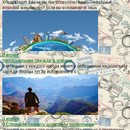
Кто приходит вам на ум при словосочетании: «Гениальный
японский живописец»? Если вы вспоминаете лишь
О японии
Национальная одежда в японии
Фактически у каждого народа имеется собственная национальная
одежда. Японцы тут не исключение и о
О японии
9 Способов сказать «спасибо» по-японски
Имеется ли народ, что сможет превзойти японцев в проявлении