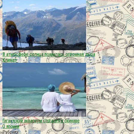
В атмосфере солнца появилась огромная дыра
Климат
Гигантский аквариум churaumi в окинаве
О японии
Рубрики