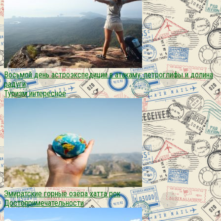
Восьмой день астроэкспедиции в атакаму: петроглифы и долина
радуги
Туризм интересное
Эмиратские горные озёра хатта рок
Достопримечательности