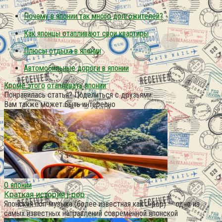
Почему в японии так много долгожителей?
Как японцы отапливают свои квартиры
Плюсы отдыха в японии
Автомобильные дороги в японии
Кроме этого
отапливать
японии
Понравилась статья? Поделиться с друзьями:
Вам также может быть интересно
О японии
Краткая история j-pop
Японская поп-музыка (более известная как J-pop) — одно из
самых известных направлений современной японской