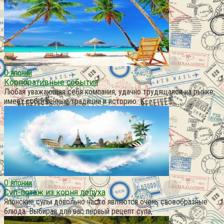
О японии
Корпоративные события
Любая уважающая себя компания, удачно трудящаяся на рынке,
имеет собственные традиции и историю. К
О японии
Суп-потаж из корня лопуха
Японские супы довольно часто являются очень своеобразные
блюда. Выбирая для вас первый рецепт супа,