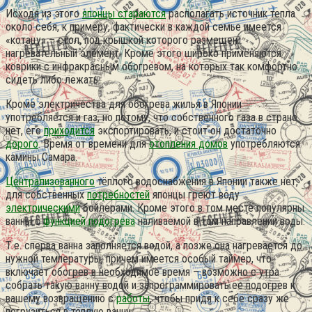
Исходя из этого
японцы стараются
располагать источник тепла
около себя, к примеру, фактически в каждой семье имеется
«котацу» – стол, под крышкой которого размещен
нагревательный элемент. Кроме этого широко применяются
коврики с инфракрасным обогревом, на которых так комфортно
сидеть либо лежать.
Кроме электричества для обогрева жилья в Японии
употребляется и газ, но потому, что собственного газа в стране
нет, его
приходится
экспортировать, и стоит он достаточно
дорого
. Время от времени для
отопления домов
употребляются
камины Самара.
Централизованного
тёплого водоснабжения в Японии также нет,
для собственных
потребностей
японцы греют воду
электрическими
бойлерами. Кроме этого в том месте популярны
ванны с
функцией подогрева
наливаемой в том направлении воды.
Т.е. сперва ванна заполняется водой, а позже она нагревается до
нужной температуры, причем имеется особый таймер, что
включает обогрев в необходимое время – возможно с утра
собрать такую ванну водой и запрограммировать ее подогрев к
вашему возвращению с
работы
, чтобы придя к себе сразу же
погрузиться в тёплую ванну.