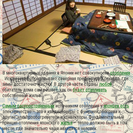
В многоквартирных зданиях в Японии нет совокупности
отопления
. Исключение образовывает северная префектура Хоккайдо, где
зимы достаточно жёстки. В другой части страны
любой
обитатель дома сам решает, как он
будет отапливать
собственный жилье.
Самым распространенным
источником отопления у
японцев есть
электричество – это и кондиционеры с функцией обогрева и
другие электрообогреватели и конвекторы. Фундаментальный
принцип отопления японского
жилья
– тепло должно быть в том
месте, где значительно чаще находится человек.