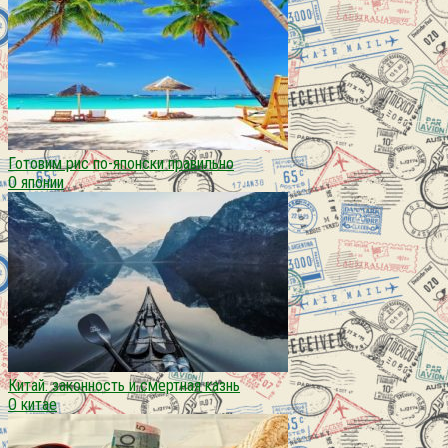
Готовим рис по-японски правильно
О японии
Китай. законность и смертная казнь
О китае