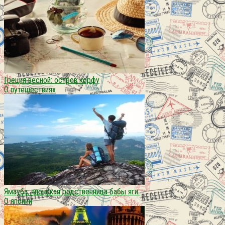
Греция весной: остров корфу
О путешествиях
Ямауба. японская родственница бабы яги.
О японии