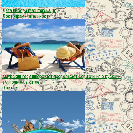
Дата выхода mad max на pc
Достопримечательности
Амурский госуниверситет продолжает серию книг о русских
эмигрантах в китае
О китае