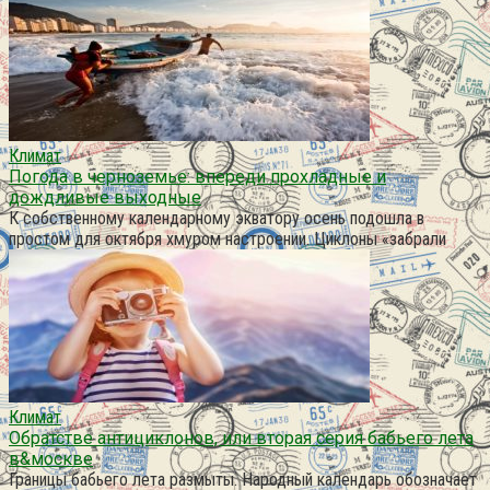
Климат
Погода в черноземье: впереди прохладные и
дождливые выходные
К собственному календарному экватору осень подошла в
простом для октября хмуром настроении. Циклоны «забрали
Климат
Обратстве антициклонов, или вторая серия бабьего лета
в&москве
Границы бабьего лета размыты. Народный календарь обозначает