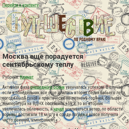
Перейти к контенту
Москва еще порадуется
сентябрьскому теплу
Рубрика:
Климат
Активная фаза
очередного осени
увенчалась успехом. В случае
если в понедельник все еще длилась вторая серия бабьего лета,
погода была сухой и практически по-летнему горячей, большая
температура на ВДНХ составила +19,3, то во вторник
увеличилась облачность, и
начал
усиливаться ветер, по области
порывы достигали 18 м/с, а в среду погода и вовсе получила
чисто осенний темперамент.