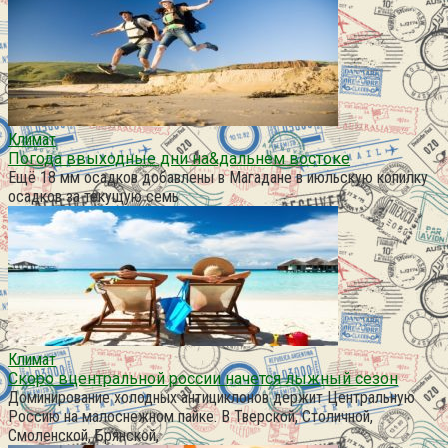
Климат
Погода ввыходные дни на&дальнем востоке
Ещё 18 мм осадков добавлены в Магадане в июльскую копилку
осадков за текущую семь
Климат
Скоро вцентральной россии начется лыжный сезон
Доминирование холодных антициклонов держит Центральную
Россию на малоснежном пайке. В Тверской, Столичной,
Смоленской, Брянской,