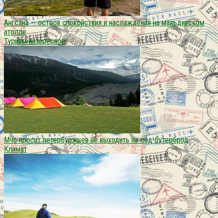
Ангсана — остров спокойствия и наслаждения на мальдивском
атолле
Туризм интересное
Мчс просит петербуржцев не выходить на лед-бутерброд
Климат