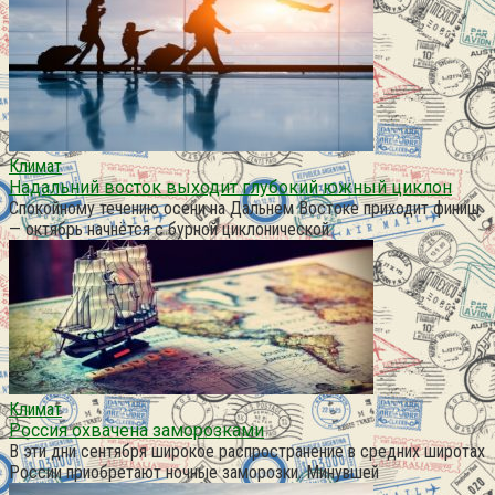
Климат
Надальний восток выходит глубокий южный циклон
Спокойному течению осени на Дальнем Востоке приходит финиш
— октябрь начнётся с бурной циклонической
Климат
Россия охвачена заморозками
В эти дни сентября широкое распространение в средних широтах
России приобретают ночные заморозки. Минувшей