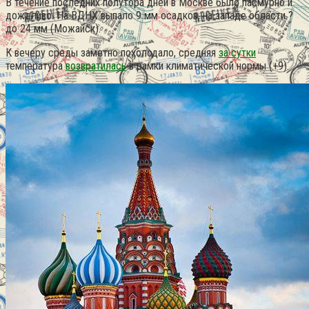
В течение последних полутора дней в Москве было пасмурно и
дождливо. На ВДНХ выпало 9 мм осадков, на западе области ?
до 24 мм (Можайск).
К вечеру среды заметно похолодало, средняя
за сутки
температура
возвратилась
в рамки климатической нормы (+9).