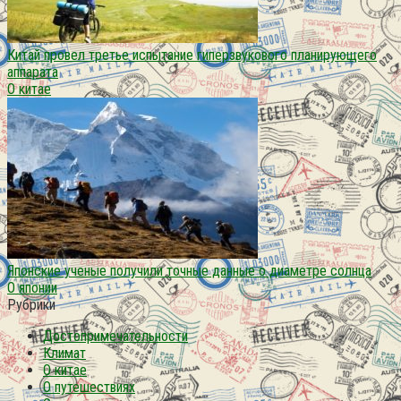
Китай провел третье испытание гиперзвукового планирующего
аппарата
О китае
Японские ученые получили точные данные о диаметре солнца
О японии
Рубрики
Достопримечательности
Климат
О китае
О путешествиях