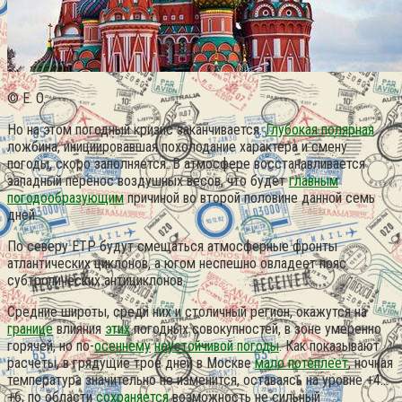
© E. O.
Но на этом погодный кризис заканчивается.
Глубокая полярная
ложбина, инициировавшая похолодание характера и смену
погоды, скоро заполняется. В атмосфере восстанавливается
западный перенос воздушных весов, что будет
главным
погодообразующим
причиной во второй половине данной семь
дней.
По северу ЕТР будут смещаться атмосферные фронты
атлантических циклонов, а югом неспешно овладеет пояс
субтропических антициклонов.
Средние широты, среди них и столичный регион, окажутся на
границе
влияния
этих
погодных совокупностей, в зоне умеренно
горячей, но по-
осеннему
неустойчивой погоды
. Как показывают
расчеты, в грядущие трое дней в Москве
мало потеплеет
, ночная
температура значительно не изменится, оставаясь на уровне +4…
+6, по области
сохраняется
возможность не сильный