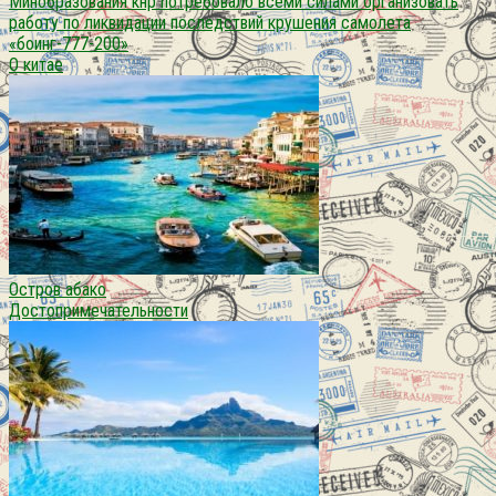
Минобразования кнр потребовало всеми силами организовать
работу по ликвидации последствий крушения самолета
«боинг-777-200»
О китае
Остров абако
Достопримечательности