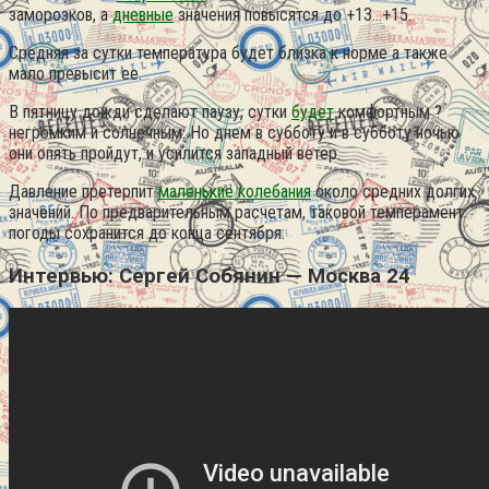
заморозков, а
дневные
значения повысятся до +13…+15.
Средняя за сутки температура будет близка к норме а также
мало превысит ее.
В пятницу дожди сделают паузу, сутки
будет
комфортным ?
негромким и солнечным. Но днем в субботу и в субботу ночью
они опять пройдут, и усилится западный ветер.
Давление претерпит
маленькие колебания
около средних долгих
значений. По предварительным расчетам, таковой темперамент
погоды сохранится до конца сентября.
Интервью: Сергей Собянин — Москва 24