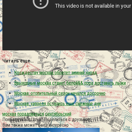
Читать еще…
Крождеству москва обретет зимний наряд
Ввыходные москва станет белой&& пора доставать лыжи
Москва: отопительный сезон начался досрочно
Москва: уапреля остались еще снежные дни
москва
порадоваться
сентябрьский
Понравилась статья? Поделиться с друзьями:
Вам также может быть интересно