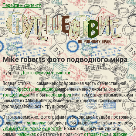
Перейти к контенту
Mike roberts фото подводного мира
Рубрика:
Достопримечательности
Водная стихия — самая неисследованная часть отечественной
почвы.
Красоты подводного
мира неизменно скрыты от нас
толщей воды
. Что бы
насладиться
ими, тем более такими, какими
снимает их Mike Roberts, человеку приходиться пройти через
последовательность трудностей.
Оттого, возможно, фотографии глубоководной судьбе постоянно
привлекают
человека
. броские рыбы, необычные губки и совсем
уж фантастические
существа
. Возможно, кому-нибудь эти
снимки
напомнят
об отпуске и подвигнут
отправиться
в
жаркие