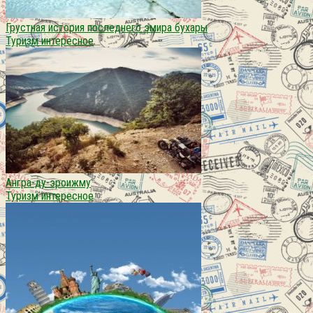
Грустная история последнего эмира бухары
Туризм интересное
Ангра-ду-эроижму
Туризм интересное