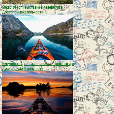
Magic of light выставка в петербурге
Достопримечательности
Кируэло кабрал (ciruelo cabral) фэнтези арт
Достопримечательности