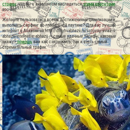
страны
, что бы с аквалангом насладиться
этими красотами
воочию.
Желаете пользоваться всеми достижениями цивилизации и
выполнять серфинг во глобальной паутине? Для вас лучший
интернет в Абхазии на http://otdyhvabhazii.ru/sotovay-sviaz-v-
abhazii/internet-v-abhazii — самые удачные тарифы, каковые
окажут
помощь
вам как сэкономить, так и взять самый
стремительный трафик.