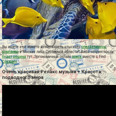
Вы ищете и не имеете возможность отыскать
определённую
компанию
в Москве либо Столичной области? Ваша неприятность
будет решена
тут. Эргономичный онлайн
поиск
вместе с Find
Company
.
Очень красивая Релакс музыка + Красота
подводного мира