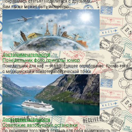
Понравилась статья? Поделиться с друзьями:
Вам также может быть интересно
Достопримечательности
Понедельник фото приколы юмор
Понедельник для нас — это настоящее опробование. Кроме того
с медицинской и психотерапевтической точки
Достопримечательности
Советские автобусные остановки
По окончании того, как я открыл для себя возможность