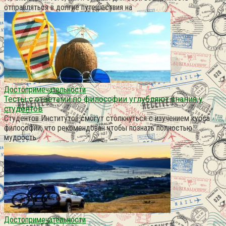
отправляться в долгие путешествия на
Достопримечательности
Тесты с ответами по философии углубляют знания у
студентов
Студентов Институтов смогут столкнуться с изучением курса
философии, что рекомендован чтобы познать полностью
мудрость
Достопримечательности