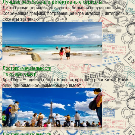
Лучшие зарубежные детективные сериалы
Детективные сериалы пользуются большой популярностью.
Современная графика, потрясающая игра актеров и интересные
сюжеты завлекают
Достопримечательности
Река ара-ошей
Ара-Ошей — один из самых больших притоков реки Китой. Кроме
реки, одноименное наименование имеет
Достопримечательности