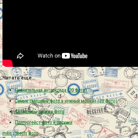
Читать еще…
Пленительная антарктида (20 фото)
Самые смешные фото в нужный момент (20 фото)
Катакомбы парижа фото
Полтергейст фото и рисунки
mike
roberts
фото