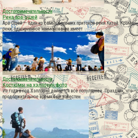
Достопримечательности
Река ара-ошей
Ара-Ошей — один из самых больших притоков реки Китой. Кроме
реки, одноименное наименование имеет
Достопримечательности
Костюмы на хэллоуин фото
Из года в год Хэллоуин делается всё популярнее. Праздник, что
продолжительное время был известен