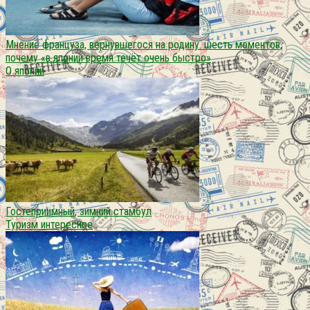
Мнение француза, вернувшегося на родину. шесть моментов,
почему «в японии время течёт очень быстро»
О японии
Гостеприимный, зимний стамбул
Туризм интересное