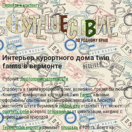
Перейти к контенту
Интерьер курортного дома twin
farms в вермонте
Рубрика:
Достопримечательности
Отдохнуть в таком курортном доме, возможно, грезил бы любой.
Комплекс комфортных коттеджей Twin
Farms
, каковые
оформлены опытными дизайнерами, находится в лесистой
местности штата Вермонт, и
любой
,
кто
отдыхает тут, может
ощутить себя
всецело
оторванным
от цивилизации, наедине с
первозданной природой.
Территория курорта
занимает
площадь
в 120 га. Всего на