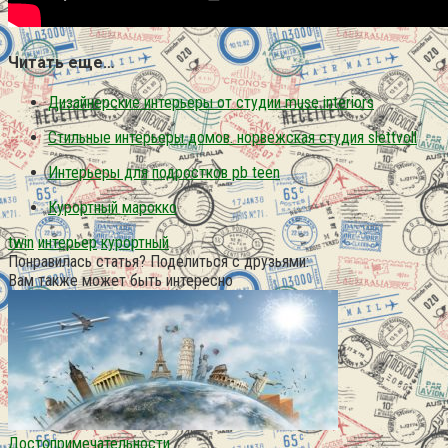
Читать еще…
Дизайнерские интерьеры от студии muse interiors
Стильные интерьеры домов. норвежская студия slettvoll
Интерьеры для подростков pb teen
Курортный марокко
twin
интерьер
курортный
Понравилась статья? Поделиться с друзьями:
Вам также может быть интересно
Достопримечательности