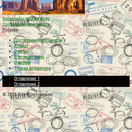
Катакомбы парижа фото
Достопримечательности
Рубрики
Достопримечательности
Климат
О китае
О путешествиях
О японии
Туризм интересное
Оглавление 1
Оглавление 2
© 2026 Я путешественник