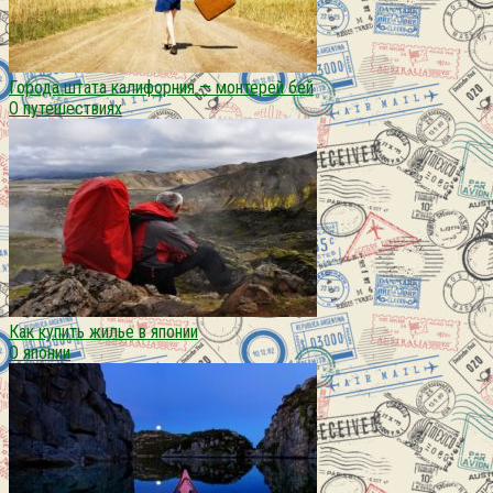
Города штата калифорния — монтерей бей
О путешествиях
Как купить жилье в японии
О японии