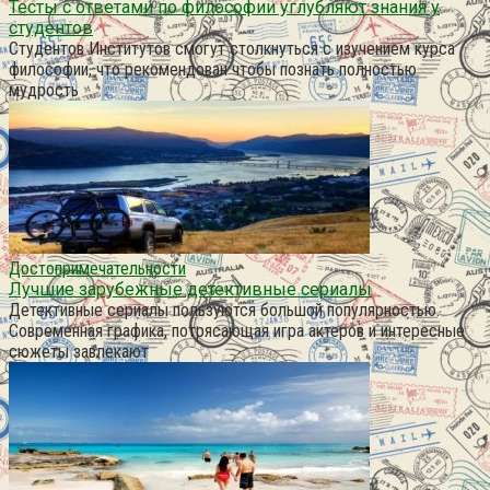
Тесты с ответами по философии углубляют знания у
студентов
Студентов Институтов смогут столкнуться с изучением курса
философии, что рекомендован чтобы познать полностью
мудрость
Достопримечательности
Лучшие зарубежные детективные сериалы
Детективные сериалы пользуются большой популярностью.
Современная графика, потрясающая игра актеров и интересные
сюжеты завлекают