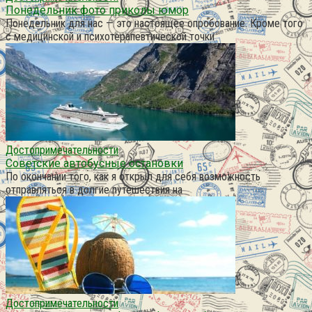
Понедельник фото приколы юмор
Понедельник для нас — это настоящее опробование. Кроме того
с медицинской и психотерапевтической точки
Достопримечательности
Советские автобусные остановки
По окончании того, как я открыл для себя возможность
отправляться в долгие путешествия на
Достопримечательности