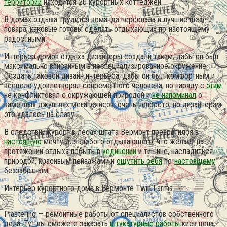
территории
находится 20 курортных коттеджей.
В домах отдыха трудится команда персонала и лучшие шеф-
повара, каковые готовы сделать отдыхающих по-настоящему
радостными.
Интерьер домов отдыха дизайнеры создали таким, дабы он был
максимально вписанным в неспециализированное окружение.
Создать таковой дизайн интерьера, дабы он был комфортным и
всецело удовлетворял современного человека, но наряду с
этим
не конфликтовал с окружающей природой и
не напоминал
о
каменных джунглях мегаполисов, очень непросто, но дизайнерам
это удалось на славу.
В следствии курорт в лесах штата Вермонт превратился в
настоящую
мечту для любого отдыхающего, что желает на
протяжении отдыха побыть в
уединении
и тишине, насладиться
природой, красивым пейзажами и
ощутить себя
по-
настоящему
беззаботным.
Интерьер курортного дома в Вермонте Twin Farms
Plastering — ремонтные работы от специалистов собственного
дела. Тут вы сможете заказать
штукатурные работы
киев цена