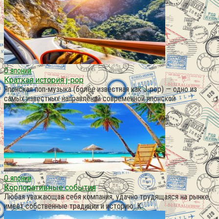
О японии
Краткая история j-pop
Японская поп-музыка (более известная как J-pop) — одно из
самых известных направлений современной японской
О японии
Корпоративные события
Любая уважающая себя компания, удачно трудящаяся на рынке,
имеет собственные традиции и историю. К