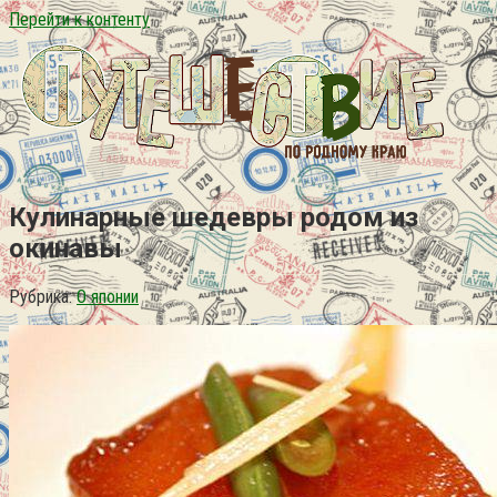
Перейти к контенту
Кулинарные шедевры родом из
окинавы
Рубрика:
О японии