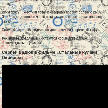
понзу.
Сукугарасу – жёсткий тофу, к которому подают соленую рыбу.
Это блюдо довольно часто заказывают в качестве закуски под
сакэ.
Соленый вкус рыбы идеально дополняет пара пресный тофу.
Как видите, довольными останутся кроме того самые
привередливые гурманы.
Сергей Бадюк в фильме «Стальные кулаки
Окинавы»