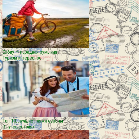
Сибиу — парадная румыния
Туризм интересное
Топ-10: лучшие пляжи европы
О путешествиях