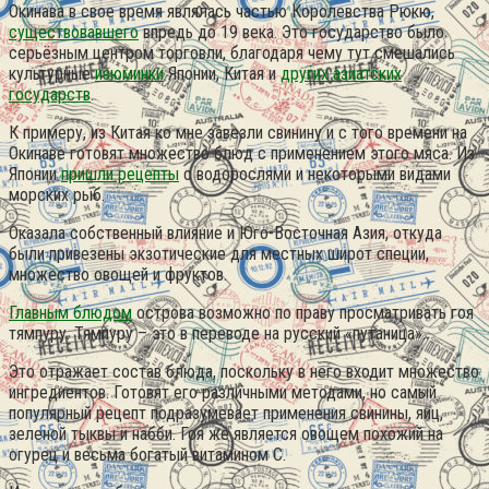
Окинава в свое время являлась частью Королевства Рюкю,
существовавшего
впредь до 19 века.
Это государство было
серьёзным центром торговли, благодаря чему тут смешались
культурные
изюминки
Японии, Китая и
других азиатских
государств
.
К примеру, из Китая ко мне завезли свинину и с того времени на
Окинаве готовят множество блюд с применением этого мяса. Из
Японии
пришли рецепты
с водорослями и некоторыми видами
морских рыб.
Оказала собственный влияние и Юго-Восточная Азия, откуда
были привезены экзотические для местных широт специи,
множество овощей и фруктов.
Главным блюдом
острова возможно по праву просматривать гоя
тямпуру. Тямпуру – это в переводе на русский «путаница».
Это отражает состав блюда, поскольку в него входит множество
ингредиентов. Готовят его различными методами, но самый
популярный рецепт подразумевает применения свинины, яиц,
зеленой тыквы и набби. Гоя же является овощем похожий на
огурец и весьма богатый витамином С.