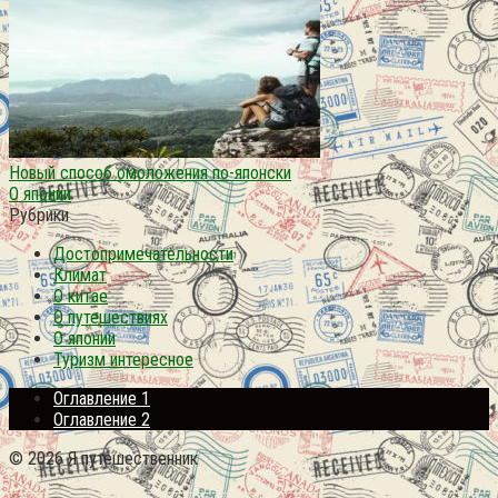
Новый способ омоложения по-японски
О японии
Рубрики
Достопримечательности
Климат
О китае
О путешествиях
О японии
Туризм интересное
Оглавление 1
Оглавление 2
© 2026 Я путешественник