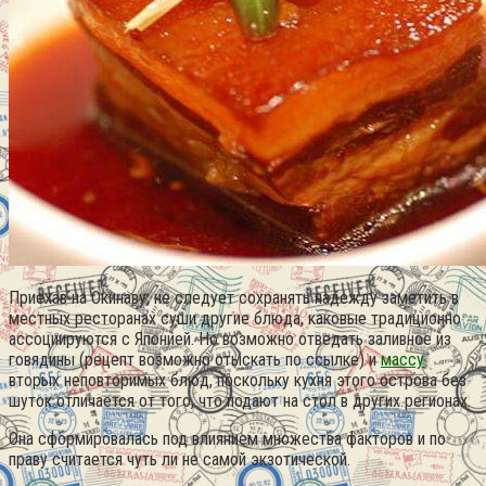
Приехав на Окинаву, не следует сохранять надежду заметить в
местных ресторанах суши другие блюда, каковые традиционно
ассоциируются с Японией. Но возможно отведать заливное из
говядины (рецепт возможно отыскать по ссылке) и
массу
вторых неповторимых блюд, поскольку кухня этого острова без
шуток отличается от того, что подают на стол в других регионах.
Она сформировалась под влиянием множества факторов и по
праву считается чуть ли не самой экзотической.