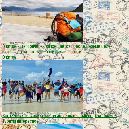
В китае категорически запрещается преследование целей
наживы в ходе религиозной деятельности
О китае
Коста-рика: восхождение на ареналь и сплав по реке бальса
Туризм интересное