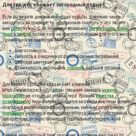
Для тех, кто обожает загородный отдых
Если вы ведете деятельный образ судьбы, довольно часто
находитесь на природе, то одноразовая скатерть – это то, что
вам
легко
нужно.
С ее помощью возможно
организовать прием
пищи
в
любом
, кроме того не приспособленном для этого места.
Преимущества скатертей MIRPACK:
Влагостойкость.
Легкость в очищении от разнообразных загрязнений.
Широкая цветовая гамма.
Возможность небольшой,
средней
, большой оптовой
приобретения.
Для вашего удобства создан сайт компании
https://www.mirpack.ru/, где вы сможете заказать
нужную
продукцию
, не отходя от компьютера. Уровень
качества
создаваемого
полиэтилена находится на самом высоком уровне
благодаря высококвалифицированным, умелым сотрудникам,
новейшему
наличию и импортному оборудованию собственной
лаборатории, осуществляющей тщательный контроль всей
деятельности.
Личный транспортный парк разрешит доставить ваш заказ по