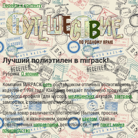
Перейти к контенту
Лучший полиэтилен в mirpack!
Рубрика:
О японии
Компания MIRPACK
есть
поставщиком отличных полиэтиленовых
изделий с 1998 года. Компания создаёт пленочную продукцию
широкого профиля (для мусора,
медицинских
отходов,
завтрака
,
заморозки, строительного мусора).
Целый товар различается плотностью (бытовая, простая,
усиленная), и назначением, размером и
цветом
. Одно из
ответственных
направлений
деятельности – это
пакет майка
производство
.