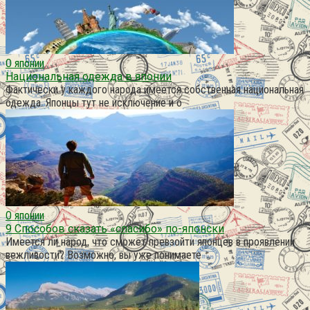
О японии
Национальная одежда в японии
Фактически у каждого народа имеется собственная национальная
одежда. Японцы тут не исключение и о
О японии
9 Способов сказать «спасибо» по-японски
Имеется ли народ, что сможет превзойти японцев в проявлении
вежливости? Возможно, вы уже понимаете