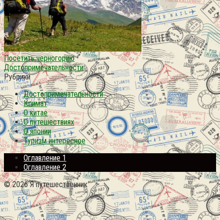
Посетить черногорию
Достопримечательности
Рубрики
Достопримечательности
Климат
О китае
О путешествиях
О японии
Туризм интересное
Оглавление 1
Оглавление 2
© 2026 Я путешественник