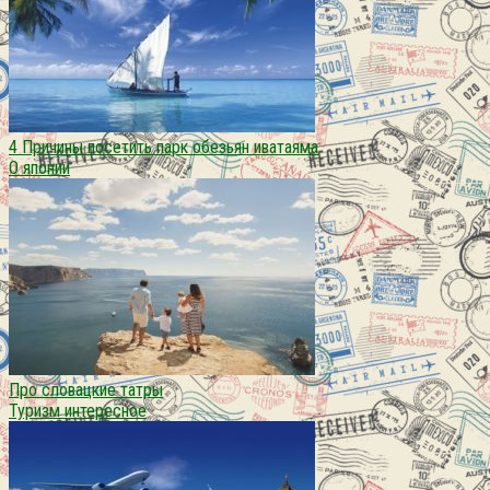
4 Причины посетить парк обезьян иватаяма
О японии
Про словацкие татры
Туризм интересное