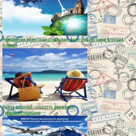
Наводнения вбангладеш и&индии: фото со&спутника &терра&
Климат
Reima sunproof: «радость движения»
Туризм интересное