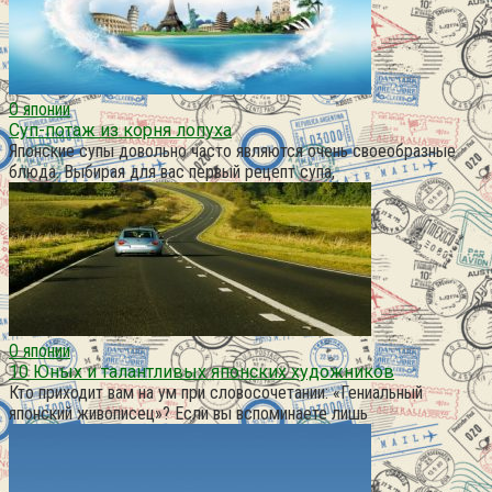
О японии
Суп-потаж из корня лопуха
Японские супы довольно часто являются очень своеобразные
блюда. Выбирая для вас первый рецепт супа,
О японии
10 Юных и талантливых японских художников
Кто приходит вам на ум при словосочетании: «Гениальный
японский живописец»? Если вы вспоминаете лишь