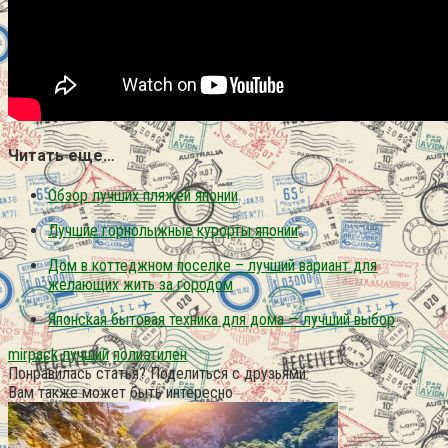
Читать еще…
Обзор лучших пляжей японии
Лучшие горнолыжные курорты японии
Дом в коттеджном поселке – лучший вариант для
желающих жить за городом
Японская бытовая техника для дома — лучший выбор
mirpack
лучший
полиэтилен
Понравилась статья? Поделиться с друзьями:
Вам также может быть интересно