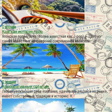
О японии
Краткая история j-pop
Японская поп-музыка (более известная как J-pop) — одно из
самых известных направлений современной японской
О японии
Корпоративные события
Любая уважающая себя компания, удачно трудящаяся на рынке,
имеет собственные традиции и историю. К