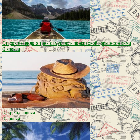
Старая легенда о трех самураях и прекрасной принцессе кими
О японии
Секреты японии
О японии