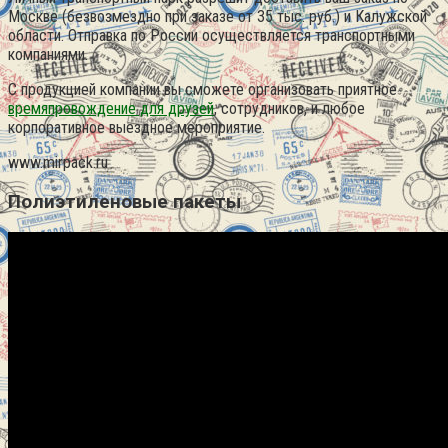
Москве (безвозмездно при заказе от 35 тыс. руб.) и Калужской
области. Отправка по России осуществляется транспортными
компаниями.
С продукцией компании вы сможете организовать приятное
времяпровождение для друзей
, сотрудников, и любое
корпоративное выездное мероприятие.
www.mirpack.ru
Полиэтиленовые пакеты