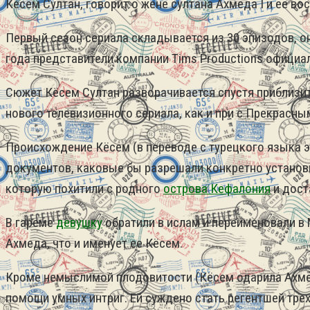
Кёсем Султан, говорит о жене султана Ахмеда I и ее в
Первый сезон сериала складывается из 30 эпизодов, 
года представители компании Tims Productions официа
Сюжет Кёсем Султан разворачивается спустя приблизите
нового телевизионного сериала, как и при с Прекрасн
Происхождение Кёсем (в переводе с турецкого языка э
документов, каковые бы разрешали конкретно установ
которую похитили с родного
острова Кефалония
и дост
В гареме
девушку
обратили в ислам и переименовали в
Ахмеда, что и именует ее Кёсем.
Кроме немыслимой плодовитости (Кёсем одарила Ахме
помощи умных интриг. Ей суждено стать регентшей тре