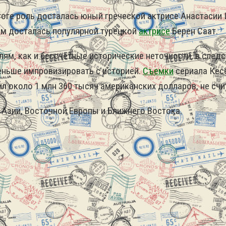
тоге роль досталась юный греческой актрисе Анастасии 
сем досталась популярной турецкой
актрисе
Берен Саат.
лям, как и бессчётные исторические неточности, в сле
еньше импровизировать с историей.
Съемки
сериала Кёс
ил около 1 млн 360 тысяч американских долларов, не сч
Азии, Восточной Европы и Ближнего Востока.