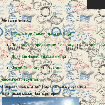
Читать еще…
Бесстыжие 7 сезон дата выхода
Последнее королевство 2 сезон дата выхода сери
Древние 4 сезон дата выхода
Изгой 2 сезон дата выхода
кёсем
сезон
султан
Понравилась статья? Поделиться с друзьями:
Вам также может быть интересно