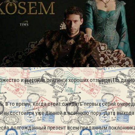
ожество и высокие рейтинги хороших отзывов. По данно
ь, в то время, когда стоит ожидать первых серий очер
лтан состоится уже данной в осеннюю пору. Дата выхода 
днесла долгожданный презент всем преданным поклонник