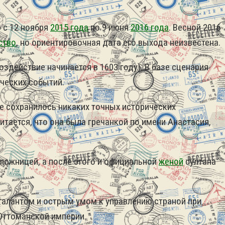
 с 12 ноября
2015 года
по 9 июня
2016 года
. Весной 2016
ство
, но ориентировочная дата его выхода неизвестена.
здействие начинается в 1603 году). В базе сценария
ических событий.
е сохранилось никаких точных исторических
тается, что она была гречанкой по имени Анастасия,
ложницей, а после этого и официальной
женой
султана
алантом и острым умом к управлению страной при
 Оттоманской империи.