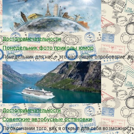
Достопримечательности
Понедельник фото приколы юмор
Понедельник для нас — это настоящее опробование. Кр
Достопримечательности
Советские автобусные остановки
По окончании того, как я открыл для себя возможность