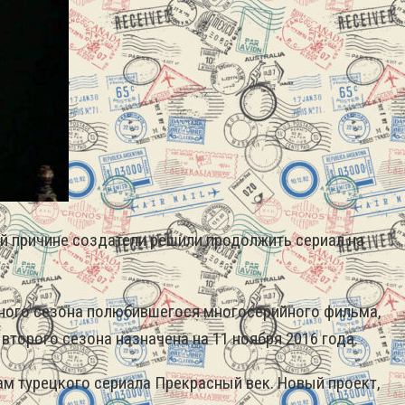
й причине создатели решили продолжить сериал на
едного сезона полюбившегося многосерийного фильма,
второго сезона назначена на 11 ноября 2016 года.
ам турецкого сериала Прекрасный век.
Новый проект,