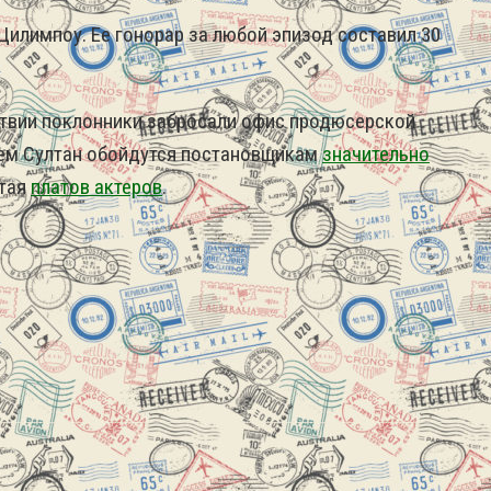
Цилимпоу. Ее гонорар за любой эпизод составил 30
дствии поклонники забросали офис продюсерской
ем Султан обойдутся постановщикам
значительно
итая
платов актеров
.