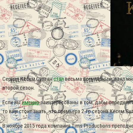
Сериал Кёсем Султан
стал
весьма популярным, взял мн
второй сезон.
Если вы
именно
заинтересованы в том, дабы определит
то вам стоит знать, что премьера 2-го сезона Кёсем Су
В ноябре 2015 года компания Tims Productions препо