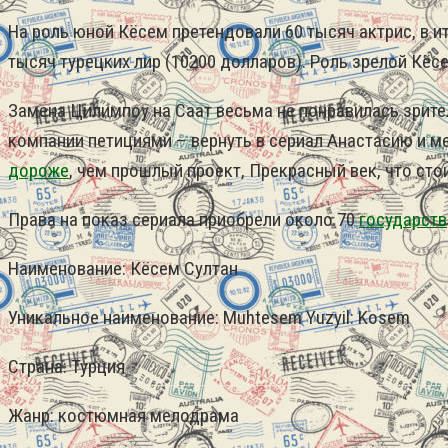
На роль юной Кёсем претендовали 60 тысяч актрис, в и
тысяч турецких лир (10200 долларов). Роль зрелой Кё
Замена Цилимпоу на Саат весьма не понравилась зрите
компании петициями – вернуть в сериал Анастасию и м
дороже
, чем прошлый проект, Прекрасный век, что сто
Права на показ сериала приобрели около 70
государств
Наименование: Кёсем Султан
Уникальное наименование: Muhtesem Yuzyil: Kosem
Страна: Турция
Жанр: костюмная мелодрама