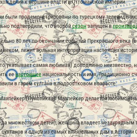
осхождении к вершине власти в Оттоманской империи.
они были продемонстрированы по турецкому телевидению
льно подтвердили, что второй
сезон
запущен в
производ
льно 80 лет по окончании событий Прекрасного века (во
ым веком, лежит вольная интерпретация настоящих истор
то указывает самая любимая) доподлинно неизвестно, н
ить ее
настоящее
национальность и имя. Традиционно счи
авили в гарем султана в подростковом возрасте.
 Махпейкер (Луноликая). Махпейкер делается любимой на
да множеством детей), женщина владеет незаурядным т
х султанов и одной из самых влиятельных дам в истории