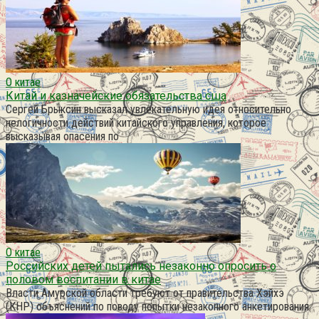
О китае
Китай и казначейские обязательства сша
Сергей Брыксин высказал увлекательную идея относительно
нелогичности действий китайского управления, которое
высказывая опасения по
О китае
Российских детей пытались незаконно опросить о
половом воспитании в китае
Власти Амурской области требуют от правительства Хэйхэ
(КНР) объяснений по поводу попытки незаконного анкетирования