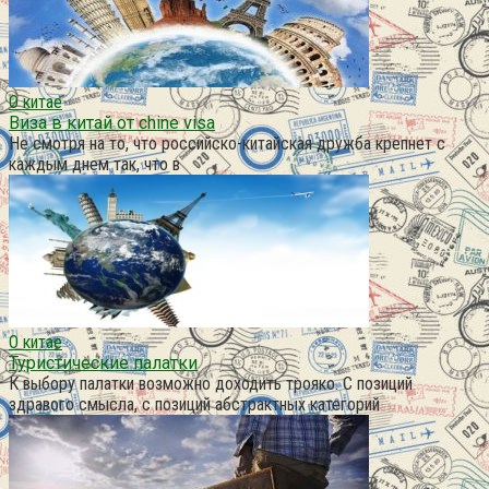
О китае
Виза в китай от chine visa
Не смотря на то, что российско-китайская дружба крепнет с
каждым днем так, что в
О китае
Туристические палатки
К выбору палатки возможно доходить трояко. С позиций
здравого смысла, с позиций абстрактных категорий