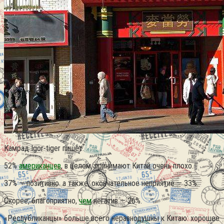
Камрад Igor-tiger пишет:
52%
американцев
, в целом, принимают Китай очень плохо.
37% — позитивно. а также, окончательное неприятие — 33%.
Скорее, благоприятно,
чем
негатив — 26%.
«Республиканцы» больше всего неравнодушны к Китаю: хорошее