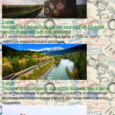
О китае
Банковской тайны больше нет: сша и китай с 1 июля
начнут обмениваться информацией
С 1 июля неплательщики налогов в Китае и США не смогут
запрятать индивидуальные квитанции
О китае
Процент голодающих в сша втрое больше, чем в китае
Число американцев, испытывающих сложности в обеспечении
медицинским обеспечением и пищей, достигло самого низкого
показателя