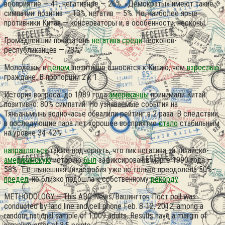
восприятие — 41, негативное — 26%. «Демократы» имеют такие
симпатии: позитив — 13%, негатив — 5%. Но, наиболее ярые
противники Китая — консерваторы и, в особенности, неоконы.
Громаднейший показатель
негатива среди
неоконов-
республиканцев — 73%.
Молодёжь, в
целом
, позитивно относится к Китаю, чем
взрослые
граждане.
В пропорции 2 к 1.
История вопроса: до 1989 года
американцы
принимали Китай
позитивно: 80% симпатий. Но узнаваемые события на
Тяньаньмынь водночасье обвалили рейтинг в 2 раза. В следствии,
в последующие пара лет хорошее восприятие
стало
стабильным
на уровне 34-42%.
направляться
также подчернуть, что пик негатива за китайско-
американскую
историю
был
зафиксирован в марте 1990 года —
58%. Т.е. нынешняя китаефобия уже не только преодолела 50%-
предел
, но близко подошла к собственному
рекорду
.
METHODOLOGY – This ABC News/Вашингтон Пост poll was
conducted by land line and cell phone Feb. 8-12, 2012, among a
random national sample of 1,009 adults. Results have a margin of