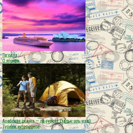
Гагодзэ
О японии
Арабская сказка — ла-гулетт (хальк-эль-уэд)
Туризм интересное