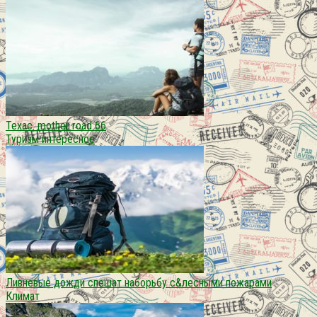
Техас. mother road 66
Туризм интересное
Ливневые дожди спешат наборьбу с&лесными пожарами
Климат