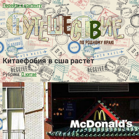
Перейти к контенту
Китаефобия в сша растёт
Рубрика:
О китае