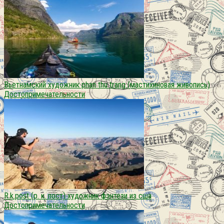
Вьетнамский художник phan thu trang (мастихиновая живопись)
Достопримечательности
R.k.post (р. к. пост) художник фэнтези из сша
Достопримечательности