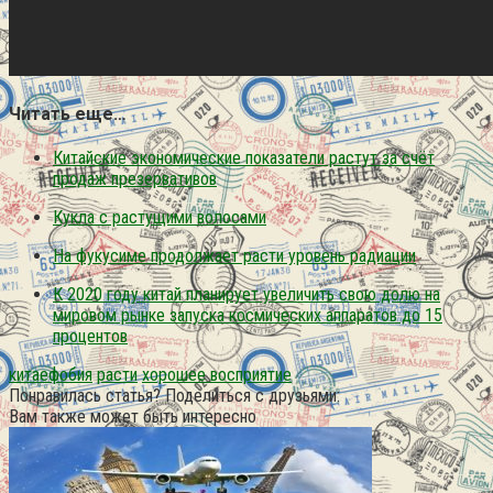
Читать еще…
Китайские экономические показатели растут за счёт
продаж презервативов
Кукла с растущими волосами
На фукусиме продолжает расти уровень радиации
К 2020 году китай планирует увеличить свою долю на
мировом рынке запуска космических аппаратов до 15
процентов
китаефобия
расти
хорошее восприятие
Понравилась статья? Поделиться с друзьями:
Вам также может быть интересно