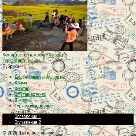
Какой хостел в москве выбрать
Туризм интересное
Рубрики
Достопримечательности
Климат
О китае
О путешествиях
О японии
Туризм интересное
Оглавление 1
Оглавление 2
© 2026 Я путешественник