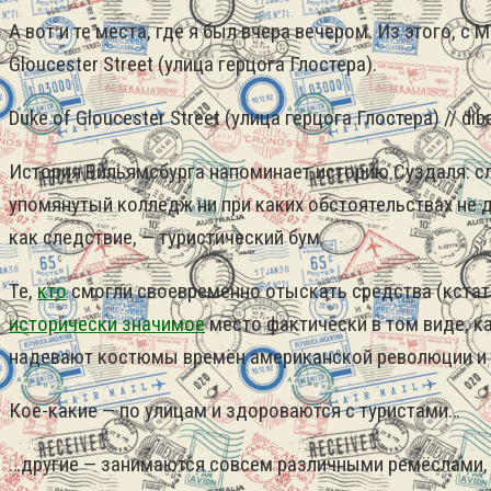
А вот и те места, где я был вчера вечером. Из этого, с
Gloucester Street (улица герцога Глостера).
Duke of Gloucester Street (улица герцога Глостера) // dibaz
История Вильямсбурга напоминает историю Суздаля: сл
упомянутый колледж ни при каких обстоятельствах не д
как следствие, — туристический бум.
Те,
кто
смогли своевременно отыскать средства (кстат
исторически значимое
место фактически в том виде, ка
надевают костюмы времён американской революции и ж
Кое-какие — по улицам и здороваются с туристами…
…другие — занимаются совсем различными ремёслами, 