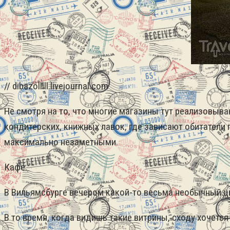
// dibazolllll.livejournal.com
Не смотря на то, что многие магазины тут реализовыв
кондитерских, книжных лавок, где зависают обитатели 
максимально незаметными.
Кафе.
В Вильямсбурге вечером какой-то весьма необычный цве
В то время, когда видишь такие витрины, сходу хочется