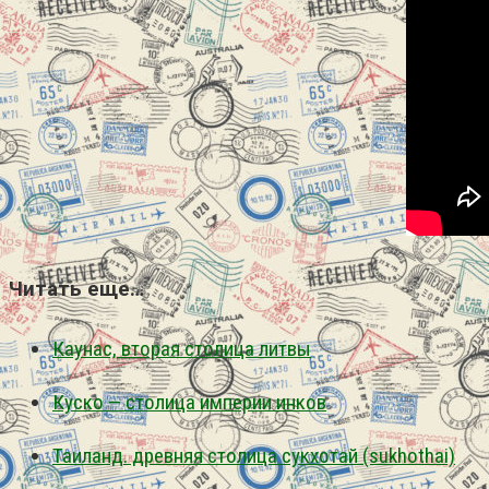
Читать еще…
Каунас, вторая столица литвы
Куско — столица империи инков
Таиланд. древняя столица сукхотай (sukhothai)