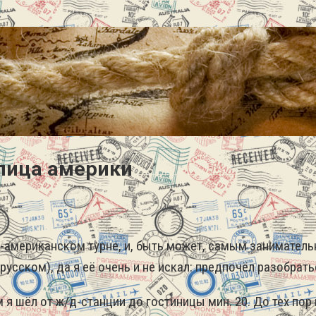
лица америки
американском турне, и, быть может, самым занимательн
русском), да я её очень и не искал: предпочёл разобрать
я шёл от ж/д-станции до гостиницы мин. 20. До тех пор