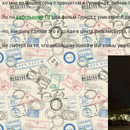
ко мне из Вашингтона с транзитом в Ричмонде, ливень 
Но по
кабельному ТВ
шёл фильм Турист с уникальной оз
Но, наконец сделав это и дойдя в центр Вильямсбурга, я
Не смотря на то, что небольшие лавки и магазины уже 