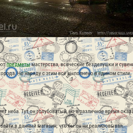
ают
предметы
мастерства, всяческие безделушки и сувен
города. Но наряду с этим всё выполнено в едином стиле
т неба. Тут он голубоватый, но в различное время оказ
 зайти в данный магазин, что бы он ни реализовывал.