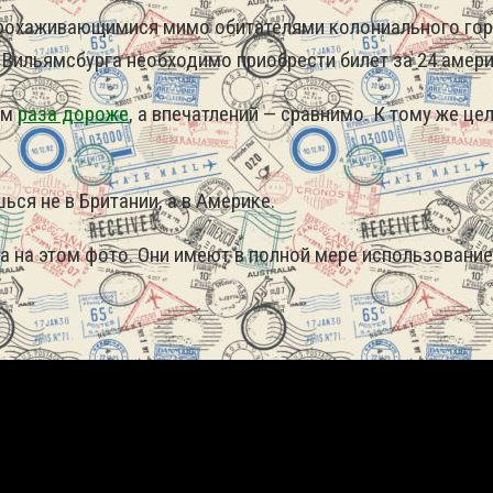
 прохаживающимися мимо обитателями колониального го
Вильямсбурга необходимо приобрести билет за 24 амери
им
раза дороже
, а впечатлений — сравнимо. К тому же 
ься не в Британии, а в Америке.
ава на этом фото. Они имеют в полной мере использовани