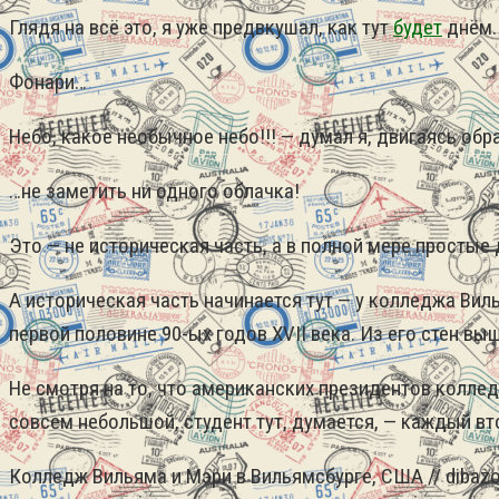
Глядя на всё это, я уже предвкушал, как тут
будет
днём. 
Фонари…
Небо, какое необычное небо!!! — думал я, двигаясь о
…не заметить ни одного облачка!
Это — не историческая часть, а в полной мере простые
А историческая часть начинается тут — у колледжа Ви
первой половине 90-ых годов XVII века. Из его стен 
Не смотря на то, что американских президентов коллед
совсем небольшой, студент тут, думается, — каждый вт
Колледж Вильяма и Мэри в Вильямсбурге, США // dibazolll