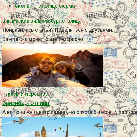
Скопье — столица бюрма
английский
вильямсбург
столица
Понравилась статья? Поделиться с друзьями:
Вам также может быть интересно
Туризм интересное
Занзибар. отливы
А вот они же (центр кадра), но спустя 5 часов. // sam-pl