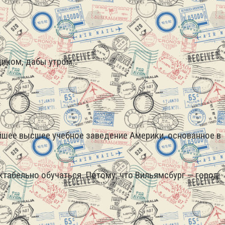
ждиком, дабы утром…
айшее высшее учебное заведение Америки, основанное в
ктабельно обучаться. Потому, что Вильямсбург — город