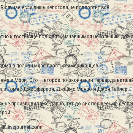
В случае если лишь непогода не подпортит всё…
братно к гостинице под опять начавшимся небольшим до
 дома в полной мере простых американцев.
льяма и Мэри. Это — второе по окончании Гарварда ветш
вышли Томас Джефферсон, Джеймс Монро и Джон Тайлер.
ж не производил уже давно, тут до сих пор весьма респе
орой.
ll.livejournal.com