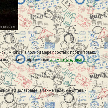
иры, много и в полной мере простых: продуктовых,
, и всяческие современные
элементы сделаны
ались и фиолетовые, а также зелёные оттенки.