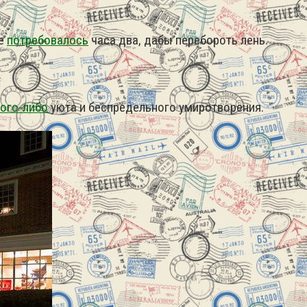
е
потребовалось
часа два, дабы перебороть лень.
ого-либо
уюта и беспредельного умиротворения.