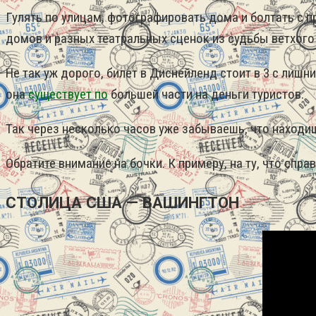
Гулять по улицам, фотографировать дома и болтать с
домов и разных театральных сценок из судьбы ветхого 
Не так уж дорого, билет в Диснейленд стоит в 3 с лишн
она
существует по
большей части на деньги туристов.
Так через несколько часов уже забываешь, что находиш
Обратите внимание на бочки. К примеру, на ту, что спр
СТОЛИЦА США — ВАШИНГТОН