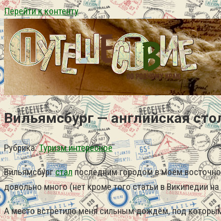
Перейти к контенту
Вильямсбург — английская сто
Рубрика:
Туризм интересное
Вильямсбург
стал
последним городом в моём восточно-
довольно много (нет кроме того статьи в Википедии на 
А место встретило меня сильным дождём, под которым 