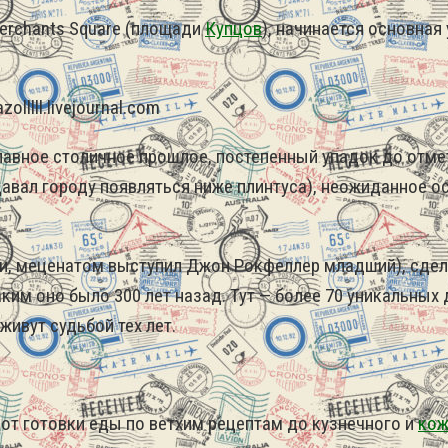
 Merchants Square (площади
Купцов
), начинается основная
olllll.livejournal.com
авное столичное прошлое, постепенный упадок до отмет
авал городу появляться ниже плинтуса), неожиданное ос
и, меценатом выступил Джон Рокфеллер младший), сдел
ким оно было 300 лет назад. Тут — более 70 уникальных 
ивут судьбой тех лет.
от готовки еды по ветхим рецептам до кузнечного и
кож