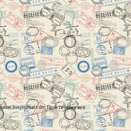
ahotin.livejournal.com Практически все