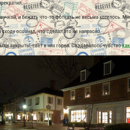
прекратил.
вучкой, и бежать что-то фоткать не весьма хотелось.
Мн
 сходу осознал, что сделал это не напрасно.
были закрыты, свет в них горел. Создавалось чувство
как