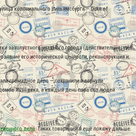
 улица колониального Вильямсбурга — Duke of
ки захолустного уездного города (действительно, уже
ознание его исторической ценности, реконструкция и,
али громадное дело — сохранили и вернули
домов XVIII века, а каждый день пара сот людей
евенного дела
. Таких товарищей я ещё покажу дальше.