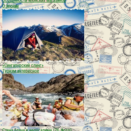
Особенности японских магазинов
О японии
«Сингапурский слинг»
Туризм интересное
Стена плача в иерусалиме (26 фото)