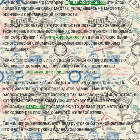
без использования растворов.
При землетрясении
эти блоки
просто плясали на своих местах, укладываясь на место по
окончании сейсмической активности.
Японцы используют в строительстве разные современные
технологии, которые постоянно совершенствуются. Например,
при сооружении 17-ти
этажного жилого
здания в Токио были
использованы сейсмические амортизаторы на роликовых
подшипниках.
Также при строительстве зданий японцы активно используют
различные демпферы, призванные гасить инерционные
колебания,
возникающие при
землетрясениях.
Большое внимание японские строители уделяют прочности
материала, из которого возводится здание. Наиболее
распространенным тут является так называемый “фибробетон”, в
котором в качестве арматуры используется множество
небольших
стальных
проволочек, что делает этот материал в
несколько раз прочнее обычного железобетона.
Также широко используется подгрунтовка битумной эмульсией,
что делает конструкции более долговечными.