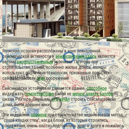
Японские острова расположены в зоне повышенной
сейсмической активности и
землетрясения здесь
являются
весьма
распространенным
явлением. Поэтому при
строительстве зданий, особенно жилых домов, японцы
используют различные технологии, призванные повысить
сейсмостойкость
этих
сооружений.
Сейсмически устойчивым считается здание,
способное
выдержать
землетрясение
силой не
менее
девяти баллов
по
шкале Рихтера. Первыми,
кто
начал
строить сейсмостойкие
дома, были древние инки.
Эти индейские
племена
при строительстве использовали метод
“сухой кладки стен”, когда блоки, из которых строились
сооружения, очень плотно подгонялись друг к другу и ложились