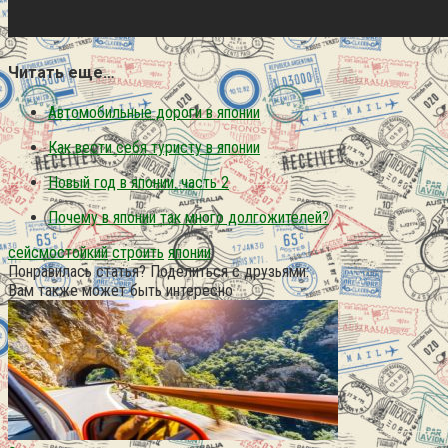
Читать еще…
Автомобильные дороги в японии
Как вести себя туристу в японии
Новый год в японии. часть 2
Почему в японии так много долгожителей?
сейсмостойкий
строить
японии
Понравилась статья? Поделиться с друзьями:
Вам также может быть интересно