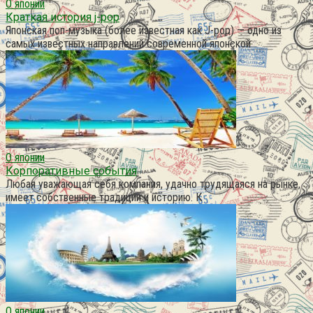
О японии
Краткая история j-pop
Японская поп-музыка (более известная как J-pop) — одно из
самых известных направлений современной японской
О японии
Корпоративные события
Любая уважающая себя компания, удачно трудящаяся на рынке,
имеет собственные традиции и историю. К
О японии