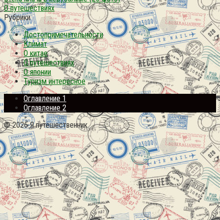
О путешествиях
Рубрики
Достопримечательности
Климат
О китае
О путешествиях
О японии
Туризм интересное
Оглавление 1
Оглавление 2
© 2026 Я путешественник