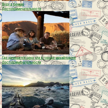
Вуду в бенине
Достопримечательности
Где начинается река чла в городе михайловске
Достопримечательности