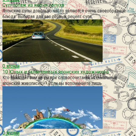
Суп-потаж из корня лопуха
Японские супы довольно часто являются очень своеобразные
блюда. Выбирая для вас первый рецепт супа,
О японии
10 Юных и талантливых японских художников
Кто приходит вам на ум при словосочетании: «Гениальный
японский живописец»? Если вы вспоминаете лишь
О японии