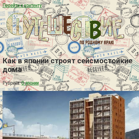
Перейти к контенту
Как в японии строят сейсмостойкие
дома
Рубрика:
О японии