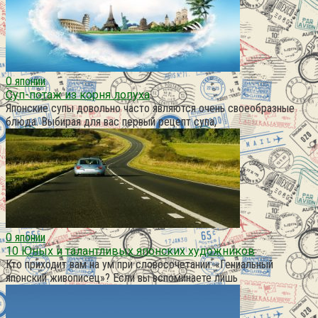
О японии
Суп-потаж из корня лопуха
Японские супы довольно часто являются очень своеобразные
блюда. Выбирая для вас первый рецепт супа,
О японии
10 Юных и талантливых японских художников
Кто приходит вам на ум при словосочетании: «Гениальный
японский живописец»? Если вы вспоминаете лишь