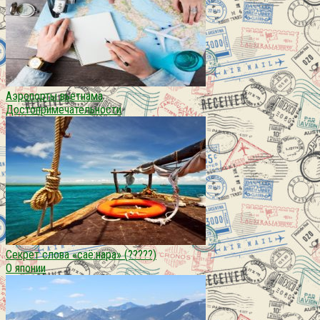
Аэропорты вьетнама
Достопримечательности
Секрет слова «саё:нара» (?????)
О японии