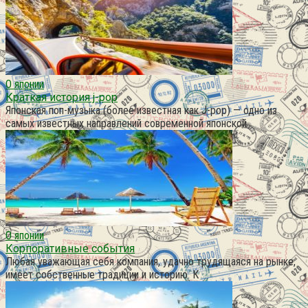
О японии
Краткая история j-pop
Японская поп-музыка (более известная как J-pop) — одно из
самых известных направлений современной японской
О японии
Корпоративные события
Любая уважающая себя компания, удачно трудящаяся на рынке,
имеет собственные традиции и историю. К