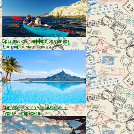
Бразильское граффити os gemeos
Достопримечательности
Марокко, фес: по улицам медины
Туризм интересное