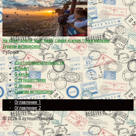
На краю земли. мыс пиай, самая южная точка евразии
Туризм интересное
Рубрики
Достопримечательности
Климат
О китае
О путешествиях
О японии
Туризм интересное
Оглавление 1
Оглавление 2
© 2026 Я путешественник