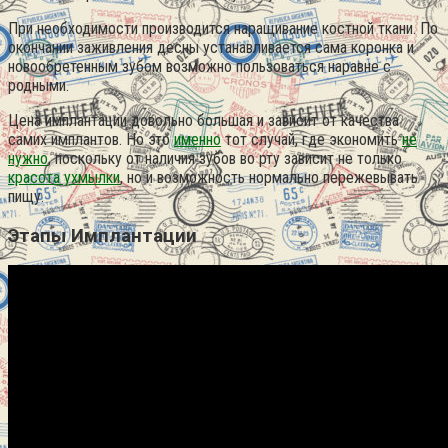
При необходимости производится наращивание костной ткани. По
окончании заживления десны устанавливается сама коронка и
новообретенным зубом возможно пользоваться наравне с
родными.
Цена имплантации довольно большая и зависит от качества
самих имплантов. Но это
именно
тот случай, где экономить
не
нужно
, поскольку от наличия зубов во рту зависит не только
красота ухмылки
, но и возможность нормально пережевывать
пищу.
Этапы Имплантации