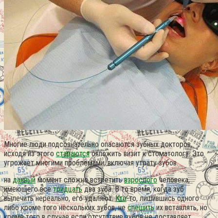
Многие люди подсознательно опасаются зубных докторов,
исходя из этого
стараются
отложить визит к стоматологу. Это
угрожает многими проблемами, включая утрату зубов.
на
данный
момент сложно встретить
взрослого
человека,
имеющего все
тридцать
два зуба. В то время, когда зуб
вылечить нереально, его удаляют.
Кто
-то, лишившись одного
либо кроме того нескольких зубов, не
спешить
их вставлять, но
кроме того в случае если отсутствие зубов не доставляет