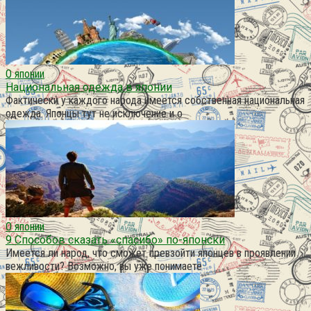
О японии
Национальная одежда в японии
Фактически у каждого народа имеется собственная национальная
одежда. Японцы тут не исключение и о
О японии
9 Способов сказать «спасибо» по-японски
Имеется ли народ, что сможет превзойти японцев в проявлении
вежливости? Возможно, вы уже понимаете