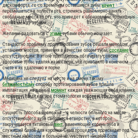
дискомфорта, то со временем оставшиеся зубы
начнут
перемешаться в полости рта, стремясь равномерно занять
свободные места во рту, что приведет к образованию громадных
щелей между зубами.
Желание радоваться с
этими
зубами обычно исчезает.
Стандартно проблему протезирования зубов решали методом
установки мостов, применяя в качестве опоры зубы,
соседние
с
отсутствующим. В итоге приходилось обтачивать совсем
здоровые зубы, удаляя из них нерв, что приводило в конечном
счете к их удалению и порче.
Медицина не следует на месте и на смену такому
безжалостному
способу протезирования зубов пришла
имплантация. на данный
момент
каждая уважающая себя клиника,
к примеру, такая как эра стоматология воронеж, предлагает эту
услугу.
Сущность способа несложна – в челюсти больного на месте
отсутствующего зуба сверлится отверстие, в которое
закручивается титановый
винт
, заменяющий корень зуба и
служащий базой для коронки. Сама процедура происходит под
местным наркозом и больной не чувствует никакой боли.