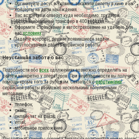
Организуйте досуг в Украине: закажите билеты в кино и на
концерты на даты нахождения.
Вас встретят и отвезут куда необходимо: трудится
интернациональный трансфер в 400 городах.
Оформите страхование и автострахование на удачных для
вас
условиях
.
Задайте вопросы, решите появившиеся задачи:
круглосуточная работа сервисной работы.
Неустанная забота о вас
Подробности обо
всех
одолжениях возможно определить на
сайте и конкретно у операторов. При необходимости вы получите
помощь кроме того за рубежом. Связаться с
работниками
сервисной работы возможно несколькими популярными
методами:
телефон;
скайп;
онлайн-чат на сайте;
email;
мобильное приложение.
Постоянные клиенты сервиса Tickets.ua пользуются кроме этого