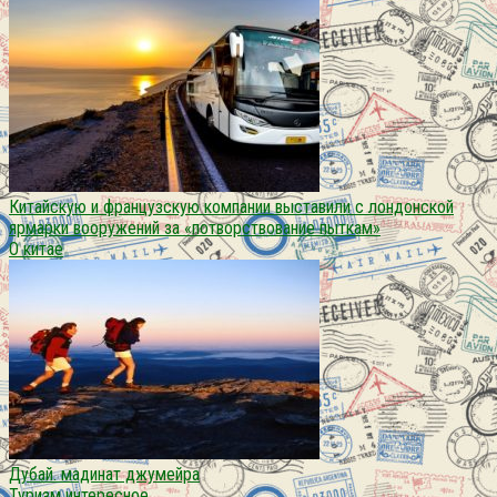
Китайскую и французскую компании выставили с лондонской
ярмарки вооружений за «потворствование пыткам»
О китае
Дубай. мадинат джумейра
Туризм интересное