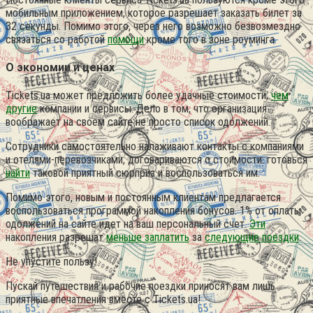
мобильным приложением, которое разрешает заказать билет за
32 секунды. Помимо этого, через него возможно безвозмездно
связаться со работой
помощи
кроме того в зоне роуминга.
О экономии и ценах
Tickets.ua может предложить более удачные стоимости,
чем
другие
компании и сервисы. Дело в том, что организация
воображает на своем сайте не просто список одолжений.
Сотрудники самостоятельно налаживают контакты с компаниями
и отелями-перевозчиками, договариваются о стоимости. готовься
найти
таковой приятный сюрприз и воспользоваться им.
Помимо этого, новым и постоянным клиентам предлагается
воспользоваться программой накопления бонусов. 1% от оплаты
одолжений на сайте идет на ваш персональный счет.
Эти
накопления разрешат
меньше заплатить
за
следующие поездки
.
Не упустите пользу!
Пускай путешествия и рабочие поездки приносят вам лишь
приятные впечатления вместе с Tickets.ua!