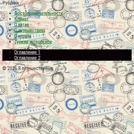
Рубрики
Достопримечательности
Климат
О китае
О путешествиях
О японии
Туризм интересное
Оглавление 1
Оглавление 2
© 2026 Я путешественник