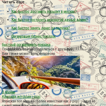
Читать еще…
Как быстро доставить посылку в москве?
Как быстро построить недорогой дачный домик?
Как быстро занять денег до получки?
Организация бизнес поездок
быстрый
организовать
поездка
Понравилась статья? Поделиться с друзьями:
Вам также может быть интересно
О японии
Краткая история j-pop
Японская поп-музыка (более известная как J-pop) — одно из
самых известных направлений современной японской