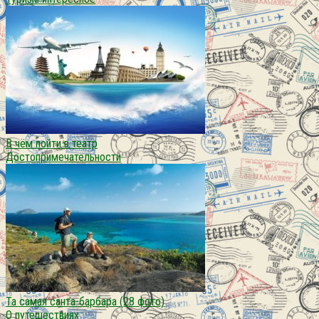
В чём пойти в театр
Достопримечательности
Та самая санта-барбара (28 фото)
О путешествиях