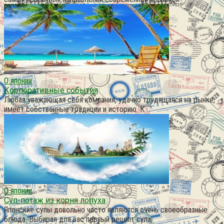
О японии
Корпоративные события
Любая уважающая себя компания, удачно трудящаяся на рынке,
имеет собственные традиции и историю. К
О японии
Суп-потаж из корня лопуха
Японские супы довольно часто являются очень своеобразные
блюда. Выбирая для вас первый рецепт супа,