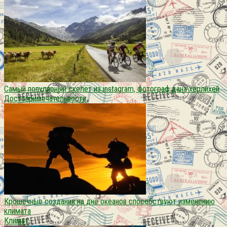
Самый популярный скелет из instagram, фотограф дана херлихей
Достопримечательности
Крошечные создания на дне океанов способствуют изменению
климата
Климат