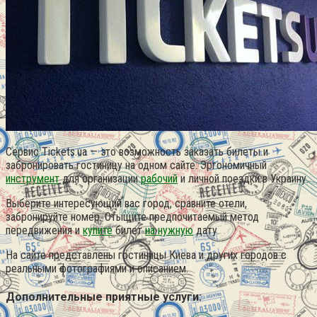
Сервис Tickets.ua — это возможность заказать билеты и
забронировать гостиницу на одном сайте. Эргономичный
инструмент
для организации
рабочий
и личной поездки в Украину.
Выберите интересующий вас город, сравните отели,
забронируйте номер. Отыщите предпочитаемый метод
передвижения и
купите
билет
на нужную
дату.
На сайте представлены гостиницы Киева и других городов с
реальными фотографиями и описанием.
Дополнительные приятные услуги: