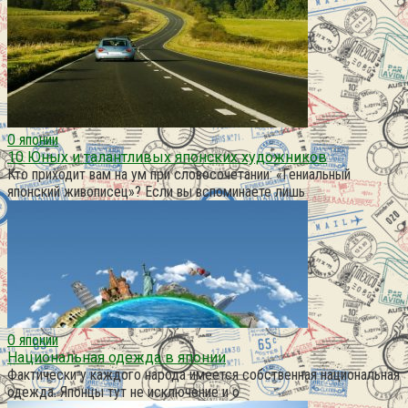
О японии
10 Юных и талантливых японских художников
Кто приходит вам на ум при словосочетании: «Гениальный
японский живописец»? Если вы вспоминаете лишь
О японии
Национальная одежда в японии
Фактически у каждого народа имеется собственная национальная
одежда. Японцы тут не исключение и о