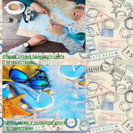
Италия: страна ласкового снега
О путешествиях
Горные лыжи: у полярного круга
О путешествиях