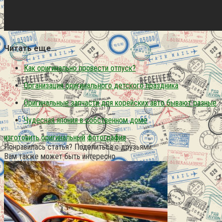
Читать еще…
Как оригинально провести отпуск?
Организация оригинального детского праздника
Оригинальные запчасти для корейских авто бывают разные
Чудесная япония в собственном доме
изготовить
оригинальный
фотография
Понравилась статья? Поделиться с друзьями:
Вам также может быть интересно