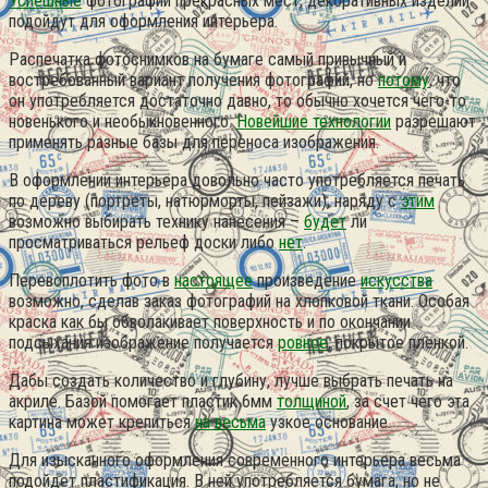
Успешные
фотографии прекрасных мест, декоративных изделий
подойдут для оформления интерьера.
Распечатка фотоснимков на бумаге самый привычный и
востребованный вариант получения фотографий, но
потому
, что
он употребляется достаточно давно, то обычно хочется чего-то
новенького и необыкновенного.
Новейшие технологии
разрешают
применять разные базы для переноса изображения.
В оформлении интерьера довольно часто употребляется печать
по дереву (портреты, натюрморты, пейзажи), наряду с
этим
возможно выбирать технику нанесения –
будет
ли
просматриваться рельеф доски либо
нет
.
Перевоплотить фото в
настоящее
произведение
искусства
возможно, сделав заказ фотографий на хлопковой ткани. Особая
краска как бы обволакивает поверхность и по окончании
подсыхания изображение получается
ровное
, покрытое пленкой.
Дабы создать количество и глубину, лучше выбрать печать на
акриле. Базой помогает пластик 6мм
толщиной
, за счет чего эта
картина может крепиться
на весьма
узкое основание.
Для изысканного оформления современного интерьера весьма
подойдет пластификация. В ней употребляется бумага, но не