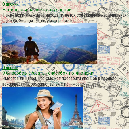
О японии
Национальная одежда в японии
Фактически у каждого народа имеется собственная национальная
одежда. Японцы тут не исключение и о
О японии
9 Способов сказать «спасибо» по-японски
Имеется ли народ, что сможет превзойти японцев в проявлении
вежливости? Возможно, вы уже понимаете