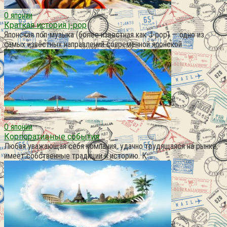
О японии
Краткая история j-pop
Японская поп-музыка (более известная как J-pop) — одно из
самых известных направлений современной японской
О японии
Корпоративные события
Любая уважающая себя компания, удачно трудящаяся на рынке,
имеет собственные традиции и историю. К