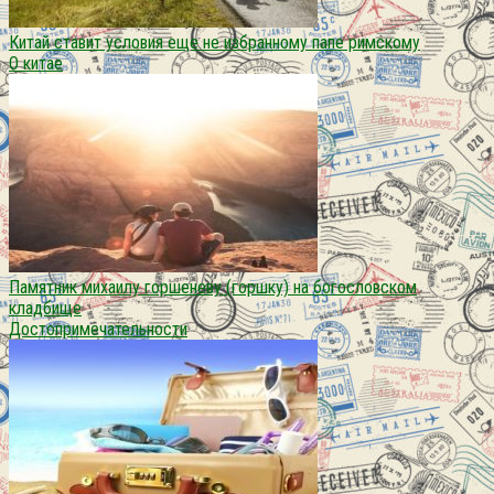
Китай ставит условия еще не избранному папе римскому
О китае
Памятник михаилу горшеневу (горшку) на богословском
кладбище
Достопримечательности