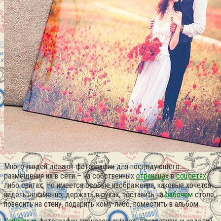
Много людей делают фотографии для последующего
размещения их в сети – на собственных
страницах
в
соцсетях
либо сайтах. Но имеется особые изображения, каковые хочется
видеть неизменно, держать в руках, поставить на
рабочем
столе,
повесить на стену, подарить кому-либо, поместить в альбом.