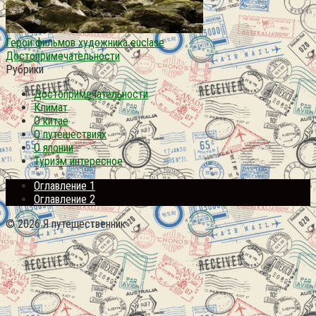
Герои фильмов художника euclase
Достопримечательности
Рубрики
Достопримечательности
Климат
О китае
О путешествиях
О японии
Туризм интересное
Оглавление 1
Оглавление 2
© 2026 Я путешественник