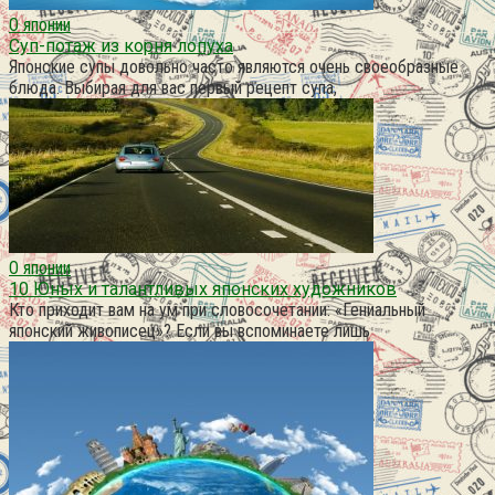
О японии
Суп-потаж из корня лопуха
Японские супы довольно часто являются очень своеобразные
блюда. Выбирая для вас первый рецепт супа,
О японии
10 Юных и талантливых японских художников
Кто приходит вам на ум при словосочетании: «Гениальный
японский живописец»? Если вы вспоминаете лишь