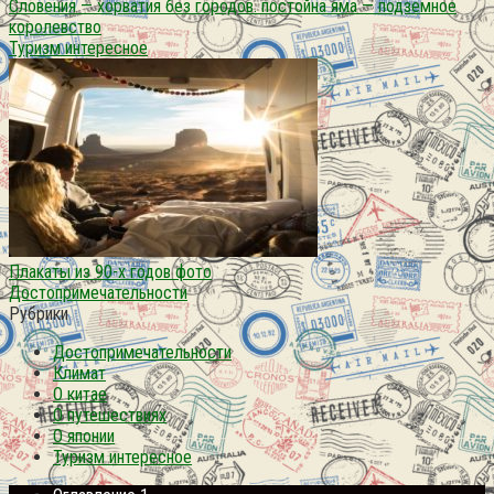
Словения — хорватия без городов. постойна яма — подземное
королевство
Туризм интересное
Плакаты из 90-х годов фото
Достопримечательности
Рубрики
Достопримечательности
Климат
О китае
О путешествиях
О японии
Туризм интересное