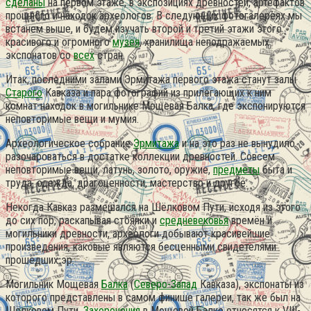
сделаны
на первом этаже, в экспозициях древностей, артефактов
прошлого и находок археологов. В следующих фотогалереях мы
встанем выше, и будем изучать второй и третий этажи этого
красивого и огромного
музея
, хранилища неподражаемых
экспонатов со
всех
стран.
Итак, последними залами Эрмитажа первого этажа станут залы
Старого
Кавказа и пара фотографий из прилегающих к ним
комнат находок в могильнике Мощевая Балка, где экспонируются
неповторимые вещи и мумия.
Археологическое собрание
Эрмитажа
и на это раз не вынудило
разочароваться в достатке коллекции древностей. Совсем
неповторимые вещи, латунь, золото, оружие,
предметы
быта и
труда, одежда, драгоценности, мастерство и другое.
Некогда Кавказ размешался на Шёлковом Пути, исходя из этого
до сих пор, раскапывая стоянки и
средневековья
времён и
могильники древности, археологи добывают красивейшие
произведения, каковые являются бесценными свидетелями
прошедших эр.
Могильник Мощевая
Балка
(
Северо-Запад
Кавказа), экспонаты из
которого представлены в самом финише галереи, так же был на
Шёлковом Пути.
Захоронения
в Мощевой Балке относятся к VIII-