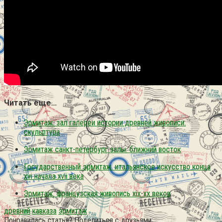
Читать еще…
Эрмитаж. зал галереи истории древней живописи.
скульптура
Эрмитаж санкт-петербург залы. ближний восток
Государственный эрмитаж. итальянское искусство конца
xvi начала xvii века
Эрмитаж. французская живопись xix-xx веков
древний
кавказа
эрмитаж
Понравилась статья? Поделиться с друзьями: