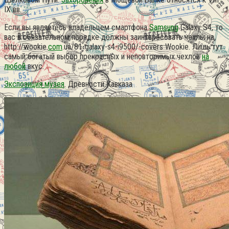
IX вв.
Если вы являетесь владельцем смартфона
Samsung
Galaxy S4, то
вас в обязательном порядке должны заинтересовать чехлы на
http://wookie.
com
.ua/81-galaxy-s4-i9500/-covers Wookie. Лишь тут
самый богатый выбор прекрасных и неповторимых чехлов
на
любой
вкус.
Экспозиция музея
. Древности Кавказа