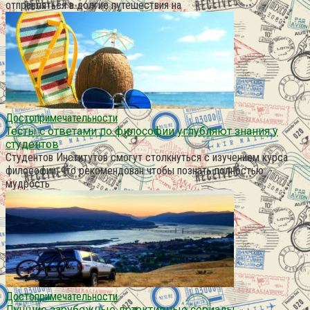
отправляться в долгие путешествия на
Достопримечательности
Тесты с ответами по философии углубляют знания у
студентов
Студентов Институтов смогут столкнуться с изучением курса
философии, что рекомендован чтобы познать полностью
мудрость
Достопримечательности
Лучшие зарубежные детективные сериалы