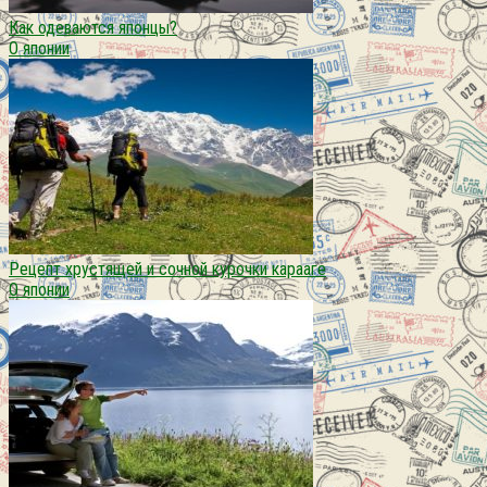
Как одеваются японцы?
О японии
Рецепт хрустящей и сочной курочки карааге
О японии