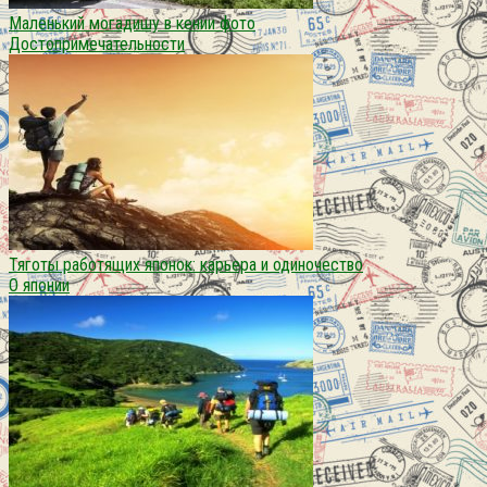
Маленький могадишу в кении фото
Достопримечательности
Тяготы работящих японок: карьера и одиночество
О японии