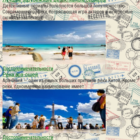
Детективные сериалы пользуются большой популярностью.
Современная графика, потрясающая игра актеров и интересные
сюжеты завлекают
Достопримечательности
Река ара-ошей
Ара-Ошей — один из самых больших притоков реки Китой. Кроме
реки, одноименное наименование имеет
Достопримечательности