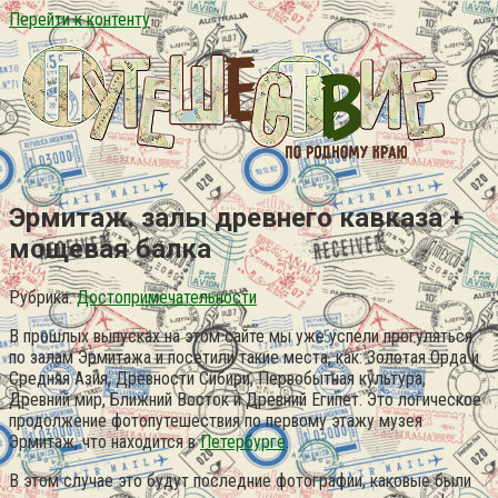
Перейти к контенту
Эрмитаж. залы древнего кавказа +
мощевая балка
Рубрика:
Достопримечательности
В прошлых выпусках на этом сайте мы уже успели прогуляться
по залам Эрмитажа и посетили такие места, как: Золотая Орда и
Средняя Азия, Древности Сибири, Первобытная культура,
Древний мир, Ближний Восток и Древний Египет. Это логическое
продолжение фотопутешествия по первому этажу музея
Эрмитаж, что находится в
Петербурге
.
В этом случае это будут последние фотографии, каковые были