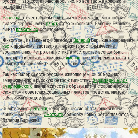
русски — это достаточно необычно, но всё так же красиво и
радостно.
Ранее на
отечественном сайте вы уже имели возможность
видеть первую часть
работ
этого живописца: Валерий Барыкин
пин-ап
плакаты по
-советски.
Живописец из Нижнего Новгорода
Валерий
Барыкин возвращает
нас
к прошлому, заставляет пережить ностальгические
воспоминания. Ретро стилистика в мастерстве всегда была
популярна и сейчас, возможно,
именно
пришло время отыскать в
памяти таковой забытый жанр, как пин-ап.
Так как Валерий есть русским живописцем, он объединил
американскую и русскую ретро-стилистику.
Характерные для
американского
пин-ап искусства образы вкупе с характером и
сюжетами советских социальных плакатов представляются
забавными и радостными.
Обаятельные
девушки
, юмористические обстановки и всем
привычные истории.
Смотрите
подборку новых ретро плакатов
Валерия Барыкина.