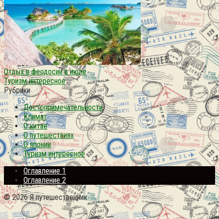
Отдых в феодосии в июле
Туризм интересное
Рубрики
Достопримечательности
Климат
О китае
О путешествиях
О японии
Туризм интересное
Оглавление 1
Оглавление 2
© 2026 Я путешественник