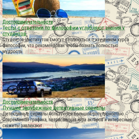
Достопримечательности
Тесты с ответами по философии углубляют знания у
студентов
Студентов Институтов смогут столкнуться с изучением курса
философии, что рекомендован чтобы познать полностью
мудрость
Достопримечательности
Лучшие зарубежные детективные сериалы
Детективные сериалы пользуются большой популярностью.
Современная графика, потрясающая игра актеров и интересные
сюжеты завлекают