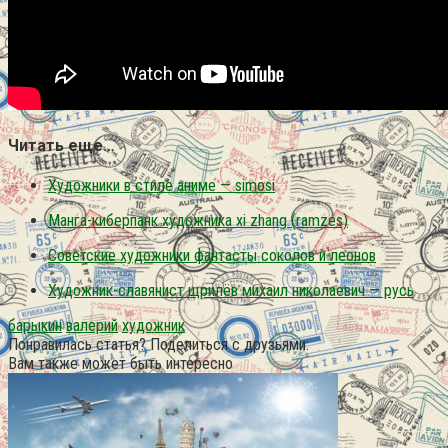
Читать еще…
Художники в стиле аниме — simosi
Манга-киберпанк художника xi zhang (ramzes)
Советские художники фантасты соколов и леонов
Художник-славянист щрилёв михаил николаевич — русь
барыкин
валерий
художник
Понравилась статья? Поделиться с друзьями:
Вам также может быть интересно