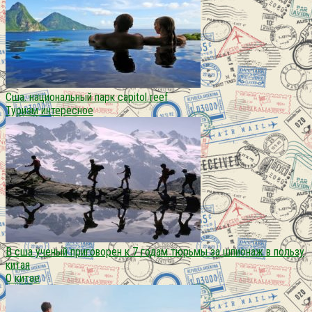
Сша. национальный парк capitol reef
Туризм интересное
В сша ученый приговорен к 7 годам тюрьмы за шпионаж в пользу
китая
О китае