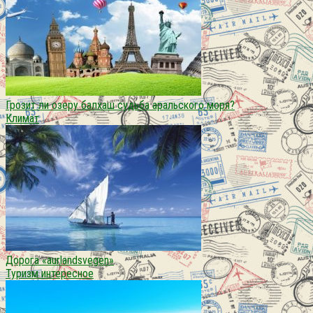
Грозит ли озеру балхаш судьба аральского моря?
Климат
Дорога «aurlandsvegen»
Туризм интересное