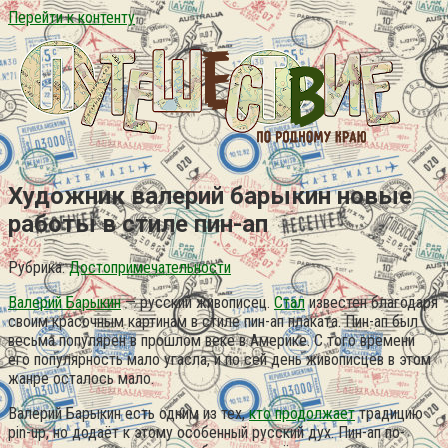
Перейти к контенту
Художник валерий барыкин новые
работы в стиле пин-ап
Рубрика:
Достопримечательности
Валерий Барыкин
— русский живописец.
Стал
известен благодаря
своим красочным картинам в стиле пин-ап плаката. Пин-ап был
весьма популярен в прошлом веке в Америке. С того времени
его популярность мало угасла, и по сей день живописцев в этом
жанре осталось мало.
Валерий Барыкин есть одним из тех,
кто продолжает
традицию
pin-up, но додаёт к этому особенный русский дух. Пин-ап по-