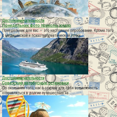
Достопримечательности
Понедельник фото приколы юмор
Понедельник для нас — это настоящее опробование. Кроме того
с медицинской и психотерапевтической точки
Достопримечательности
Советские автобусные остановки
По окончании того, как я открыл для себя возможность
отправляться в долгие путешествия на