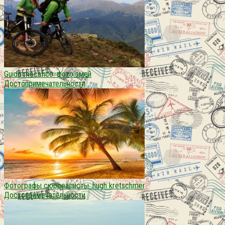
Guido mocafico. фото змей
Достопримечательности
Фотографы сюрреалисты. hugh kretschmer
Достопримечательности