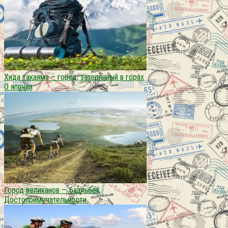
Хида такаяма – город, затерянный в горах
О японии
Город великанов — баальбек
Достопримечательности