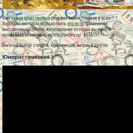
Вам
нужна
качественная
реклама ваших товаров и услуг?
Хорошим методом осуществить
это есть
применение
выставочных стендов, изготовление которых вы имеете
возможность заказать на http://avdes.ru/.
Богатый выбор стендов, конструкций, витрин и другое.
Юмористические \