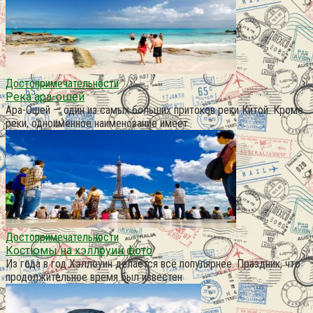
Достопримечательности
Река ара-ошей
Ара-Ошей — один из самых больших притоков реки Китой. Кроме
реки, одноименное наименование имеет
Достопримечательности
Костюмы на хэллоуин фото
Из года в год Хэллоуин делается всё популярнее. Праздник, что
продолжительное время был известен