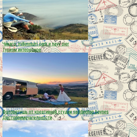
Чикаго. millennium park и navy pier
Туризм интересное
Фоторетушь от креативной студии saddington baynes
Достопримечательности