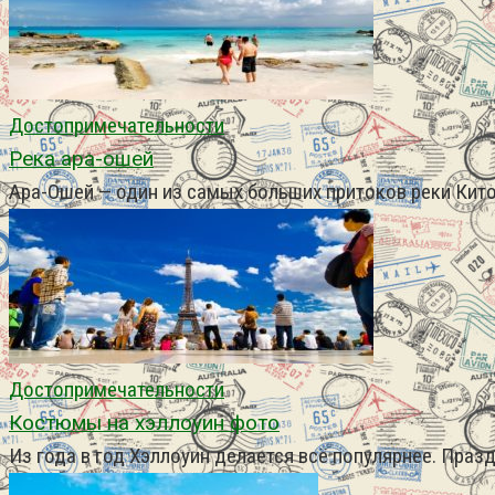
Достопримечательности
Река ара-ошей
Ара-Ошей — один из самых больших притоков реки Кит
Достопримечательности
Костюмы на хэллоуин фото
Из года в год Хэллоуин делается всё популярнее. Праз