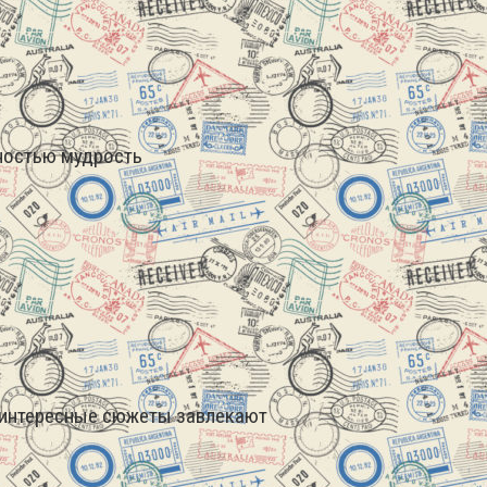
лностью мудрость
 интересные сюжеты завлекают