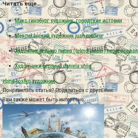
Читать еще…
Макс гинзбург художник. городские истории
Мексиканский художник juan medina
Художник тельмо пипер (telmo pieper) перерисовал
Художники берлина daniela uhlig
ebine
toshio
художник
Понравилась статья? Поделиться с друзьями:
Вам также может быть интересно