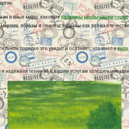
артин.
агия в иные миры, каковые
населены необычными
сущес
мирами, образы и сюжеты забраны как раз из отечестве
ельном порядке это увидит и осознает, что имел в
виду
я
и надёжная техника? К вашим услугам холодильник эле