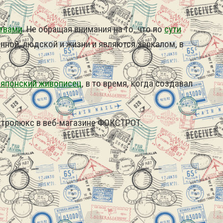
твами
.
Не обращая внимания на то, что по
сути
нной, людской и жизни и являются зеркалом, в
 японский живописец
, в то время, когда создавал
ктролюкс в веб-магазине ФОКСТРОТ.