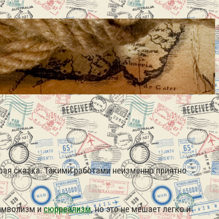
рая сказка. Такими работами неизменно приятно
символизм и
сюрреализм
, но это не мешает легко и