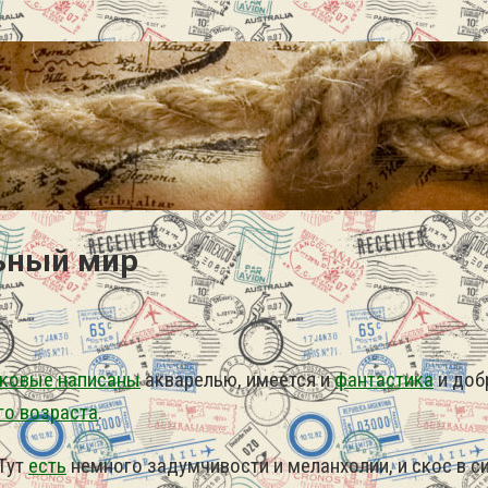
льный мир
ковые написаны
акварелью, имеется и
фантастика
и доб
го возраста
.
 Тут
есть
немного задумчивости и меланхолии, и скос в 