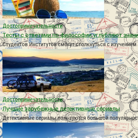
Достопримечательности
Тесты с ответами по философии углубляют знани
Студентов Институтов смогут столкнуться с изучение
Достопримечательности
Лучшие зарубежные детективные сериалы
Детективные сериалы пользуются большой популярност