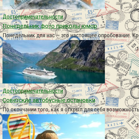
Достопримечательности
Понедельник фото приколы юмор
Понедельник для нас — это настоящее опробование. Кр
Достопримечательности
Советские автобусные остановки
По окончании того, как я открыл для себя возможность