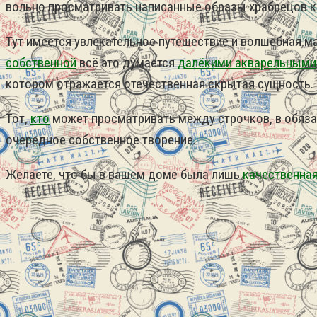
вольно просматривать написанные образы храбрецов к
Тут имеется увлекательное путешествие и волшебная м
собственной
всё это думается
далёкими акварельными
котором отражается отечественная скрытая сущность.
Тот,
кто
может просматривать между строчков, в обязат
очередное собственное творение.
Желаете, что бы в вашем доме была лишь
качественна