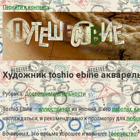
Перейти к контенту
Художник toshio ebine акваре
Рубрика:
Достопримечательности
Toshio Ebine —
иллюстратор
из Японии. В его
работах
,
ка
наслаждаться, и рекомендовано к просмотру для
любо
Во-первых, это весьма хорошее и хорошее
творчество
.