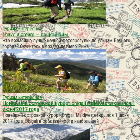
Туризм интересное
I have a dream — ночной рим
Что возможно лучше ночной фотопрогулки по улицам Вечного
города? Окунитесь в воздух летнего Рима
Туризм интересное
Новейший островной курорт dhigali maldives открылся 1
июня 2017 года
Новейший островной курорт Dhigali Maldives открылся 1 июня
2017 года. Dhigali в собственности наибольшей