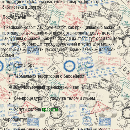
коллекцией эксклюзивных гольф-товаров, бильярдная,
библиотека и другое.
Досуг детей
В Radisson Resort Zavidovo знают, как принципиально важно на
протяжении домашнего отдыха организовать досуг детей
наилучшим образом. Как раз исходя из этого тут создали целый
комплекс особых детских развлечений и услуг для мелких
гостей, дабы сделать нахождение незабываемым для всей
семьи
Crystal Spa
Термальная территория с бассейном
Круглосуточный тренажерный зал
Спа-процедуры по уходу за телом и лицом
Услуги салона
красоты
Мероприятия
Один из наибольших объектов в регионе, Radisson Resort