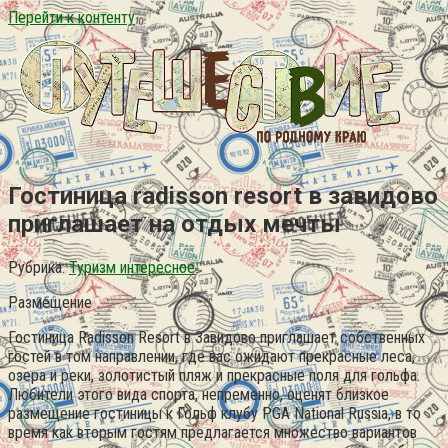
Перейти к контенту
Гостиница radisson resort в завидово
приглашает на отдых мечты
Рубрика:
Туризм интересное
Размещение
Гостиница Radisson Resort в Завидово приглашает собственных
гостей в том направлении, где вас ожидают прекрасные леса,
озера и реки, золотистый пляж и прекрасные поля для гольфа.
Любители этого вида спорта, непременно, оценят близкое
размещение гостиницы к Гольф клубу PGA National Russia, в то
время как вторым гостям предлагается множество вариантов