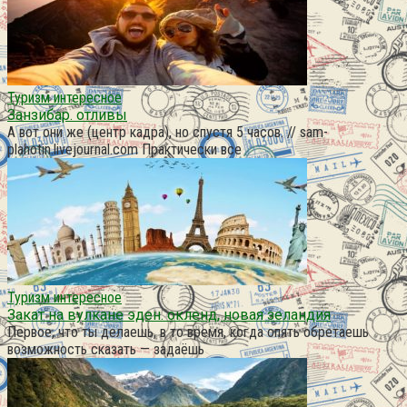
Туризм интересное
Занзибар. отливы
А вот они же (центр кадра), но спустя 5 часов. // sam-
plahotin.livejournal.com Практически все
Туризм интересное
Закат на вулкане эден. окленд, новая зеландия
Первое, что ты делаешь, в то время, когда опять обретаешь
возможность сказать — задаёшь