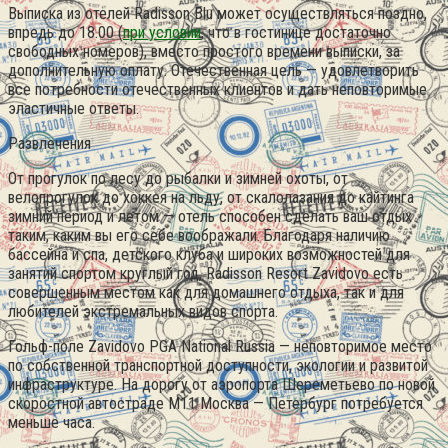
Выписка из отелей Radisson Blu может осуществляться поздно,
впредь до 18.00 (
при условии
, что в гостинице достаточно
свободных номеров), вместо простого времени выписки, за
дополнительную оплату. Отечественная цель — удовлетворить
все потребности отечественных клиентов и дать неповторимые
эластичные ответы.
Развлечения
От прогулок по лесу до рыбалки и зимней охоты, от
велопрогулок до хоккея на льду, от скалолазания до кайтинга
зимний период и летом — отель способен сделать ваш отдых
таким, каким вы его себе воображали. Благодаря наличию
бассейна и спа, детского клубa и широких возможностей для
занятий спортом круглый год, Radisson Resort Zavidovo есть
совершенным местом как для домашнего отдыха, так и для
любителей экстремальных видов спорта.
Гольф-поле Zavidovo PGA National Russia — неповторимое место
по собственной транспортной доступности, экологии и развитой
инфраструктуре. На дорогу от аэропорта Шереметьево по новой
скоростной автостраде М11 Москва — Петербург потребуется
меньше часа.