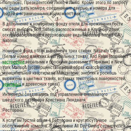
Полулюкс, Президентский Люкс и Люкс. Кроме этого по запросу
мы рады дать номера, соединенные дверью, и номера для
людей с ограниченными возможностями.
В дополнение к номерному фонду отеля для проживания гости
смогут выбрать Golf Suites, расположенные в Клубном доме,
откуда раскрываются потрясающие виды на гольф-поле PGA
National.
Номерной фонд отеля выполнен в трех стилях: Naturally Cool
(белый номер в мягких и натуральных тонах), And Relax (поднимет
настроение
весёлыми и броскими розовыми оттенками) и New
York Mansion (усовершенствованный образ классической
муниципальный квартиры на Манхэттене: энергия и роскошь
выражены в цветных тканях, вставках текстурных поверхностей,
земляных
и древесных тонах).
Интерьеры создавались под управлением знаменитого
шведского дизайнера Кристиана Люндваля.
Рестораны
К услугам гостей отеля 4 ресторана и круглосуточное
обслуживание номеров. В ресторане All Day Dining сервируются