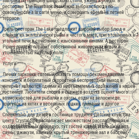
завтраки по принципу шведского стола, ужины и обеды. В
ресторане The Riverbank возможно выбрать блюда по
совокупности a la carte меню, и совершить время на летней
террасе.
Гриль-ресторан The Lake предложит широкий выбор блюд и
стейков из экологически рыбы и чистого мяса, приготовленных в
угольной печи в сочетании с изысканными винами. А ресторан
Pipers приятно поразит собственной живописным видом и
утончённостью на гольф-поле.
Услуги
Личная парковка, готовый оказать помощь рекомендациями
консьерж и бесплатный скоростной беспроводной выход в
интернет являются одними из неотъемлемых одолжений в нашей
гостинице. Любители спорта и свежего воздуха оценят много
возможностей для рыбалки и охоты, езды на велосипеде,
прогулок на яхтах и весельных лодках, плавание и другое.
Специально для детей в гостинице трудится Детский клуб. Спа-
центр Crystal Spa располагает множеством расслабляющих и
оздоровительных процедур, тут гостей кроме этого ожидают
сауны, джакузи, хаммам, крытый тренажерный зал и бассейн.