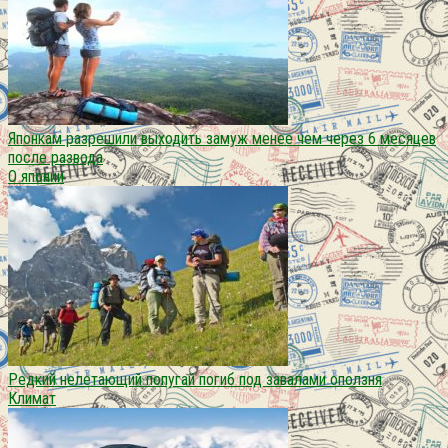
Японкам разрешили выходить замуж менее чем через 6 месяцев
после развода
О японии
Редкий нелетающий попугай погиб под завалами оползня
Климат