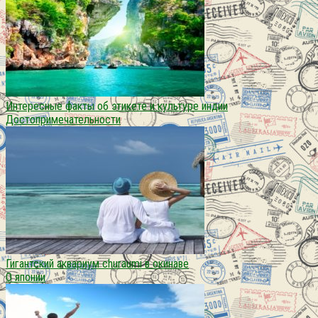
Интересные факты об этикете и культуре индии
Достопримечательности
Гигантский аквариум churaumi в окинаве
О японии