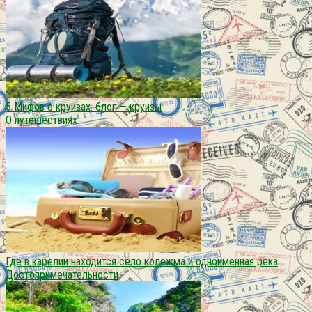
5 Мифов о круизах. блог — круизы
О путешествиях
Где в карелии находится село колежма и одноименная река
Достопримечательности