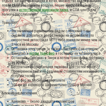
отдыха: катание на лошадях и яхтах, множество видов и рыбная
ловля спорта на свежем воздухе, пешие и велосипедные
прогулки в
естественном природном парке
, и СПА-центр для
полного расслабления.
Транспорт:
Эргономичное размещение рядом с Москвой — вы
сможете добраться до гостиницы на автомобиле (по
скоростной автостраде M11) либо поездом менее чем за
2 часа из Москвы
Остановка электричек (а также «Ласточек») на станции
Завидово и
потом трансфер
в гостиницу за четверть часа
Остановка «Сапсана» в Твери и потом трансфер в гостиницу
за 50 мин.
Бесплатная автомобильная парковка для гостей отеля
Проверенное такси по разумным стоимостям неизменно к
услугам гостей
Трансфер из Москвы на вертолете
100 км до аэропорта Шереметьево (SVO) в Москве
Ближайшие поселения:
Конаково — около двадцати километров
Тверь — около 50 км