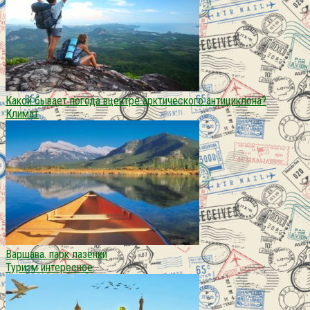
Какой бывает погода вцентре арктического антициклона?
Климат
Варшава. парк лазенки
Туризм интересное