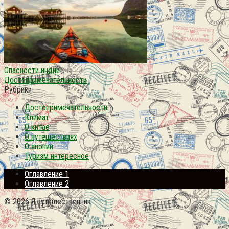
Опасности индии
Достопримечательности
Рубрики
Достопримечательности
Климат
О китае
О путешествиях
О японии
Туризм интересное
Оглавление 1
Оглавление 2
© 2026 Я путешественник