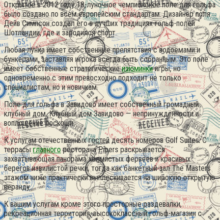
Открытое в 2012 году 18-луночное чемпионское поле для гольфа
было создано по всем европейским стандартам. Дизайнер поля
Дейв Симпсон создал его в лучших традициях гольф-полей
Шотландии, где и зародился спорт.
Любая лунка имеет собственные препятствия с водоёмами и
бункерами, заставляя игрока всегда быть собранным. Это поле
имеет собственные стратегические
изюминки
игры, но
одновременно с этим превосходно подходит не только
специалистам, но и новичкам.
Поле для гольфа в Завидово имеет собственный громадный
клубный дом. Клубный дом Завидово — непринуждённости и
воплощение роскоши.
К услугам отечественных гостей десять номеров Golf Suites. С
террасы
главного
ресторана Pipers раскрывается
захватывающая панорама холмистых фервеев и красивых
берегов извилистой речки, тогда как банкетный зал The Masters
этажом ниже практически выплескивается на широкую открытую
веранду.
К вашим услугам кроме этого просторные раздевалки,
рекреационная территория, высококлассный гольф-магазин с