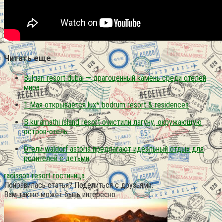
Читать еще…
Bulgari resort dubai — драгоценный камень среди отелей
мира
1 Мая открывается lux* bodrum resort & residences
В kuramathi island resort очистили лагуну, окружающую
остров-отель
Отели waldorf astoria предлагают идеальный отдых для
родителей с детьми
radisson
resort
гостиница
Понравилась статья? Поделиться с друзьями:
Вам также может быть интересно