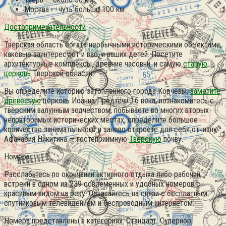
Москва — чуть больше 100 км
Достопримечательности
Тверская область богата необычными историческими объектами,
каковые заинтересуют и вас, и ваших детей. Посетите
архитектурные комплексы, древние часовни, и самую
старую
церковь
Тверской области.
Вы определите историю затопленного города Корчевы,
заметите
древесную
церковь Иоанна Предтечи 16 века, познакомитесь с
тверским валунным зодчеством, побываете во многих вторых
неповторимых исторических местах, определите большое
количество занимательного и заново откроете для себя отчизну
Афанасия Никитина — гостеприимную
Тверскую
почву.
Номера
Расслабьтесь по окончании активного отдыха либо рабочий
встречи в одном из 239 современных и удобных номеров с
красивым видом на реку. Оставайтесь на связи с бесплатным
спутниковым телевидением и беспроводным интернетом.
Номера представлены в категориях: Стандарт, Супериор,