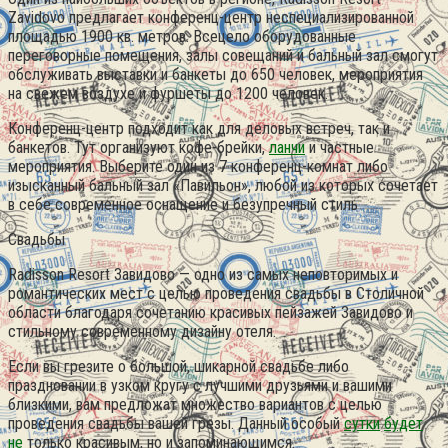
Zavidovo предлагает конференц-центр неспециализированной
площадью 1900 кв. метров. Всецело оборудованные
переговорные помещения, залы совещаний и бальный зал смогут
обслуживать выставки и банкеты до 650 человек, мероприятия
на свежем воздухе и фуршеты до 1200 человек.
Конференц-центр подходит как для деловых встреч, так и
банкетов. Тут организуют кофе-брейки,
ланчи
и частные
мероприятия. Выберите один из 7 конференц-комнат либо
изысканный бальный зал «Павильон», любой из которых сочетает
в себе современное оснащение и безупречный стиль
Свадьбы
Radisson Resort Завидово — одно из самых неповторимых и
романтических мест с целью проведения свадьбы в Столичной
области благодаря сочетанию красивых пейзажей Завидово и
стильному современному дизайну отеля.
Если вы грезите о большой, шикарной свадьбе либо
праздновании в узком кругу с лучшими друзьями и вашими
близкими, вам предложат множество вариантов с целью
проведения свадьбы вашей грезы. Данный особый
сутки
будет
не
только красивым, но и запоминающимся.