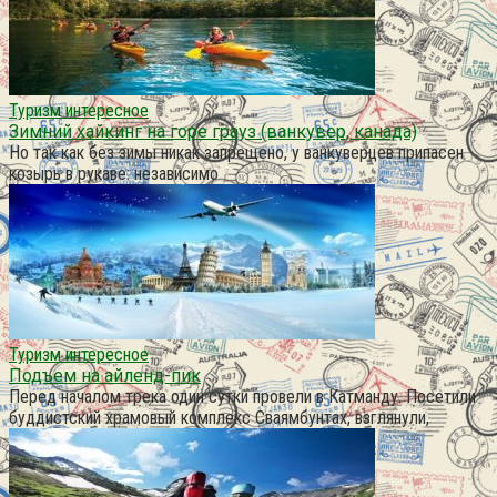
Туризм интересное
Зимний хайкинг на горе грауз (ванкувер, канада)
Но так как без зимы никак запрещено, у ванкуверцев припасен
козырь в рукаве: независимо
Туризм интересное
Подъем на айленд-пик
Перед началом трека один сутки провели в Катманду. Посетили
буддистский храмовый комплекс Сваямбунтах, взглянули,