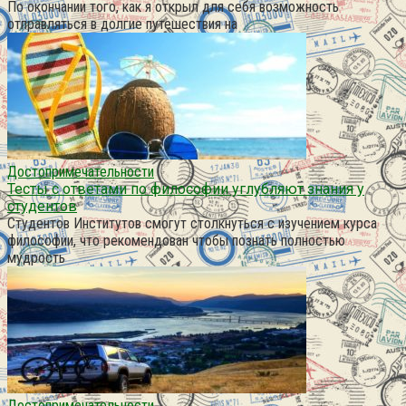
По окончании того, как я открыл для себя возможность
отправляться в долгие путешествия на
Достопримечательности
Тесты с ответами по философии углубляют знания у
студентов
Студентов Институтов смогут столкнуться с изучением курса
философии, что рекомендован чтобы познать полностью
мудрость
Достопримечательности