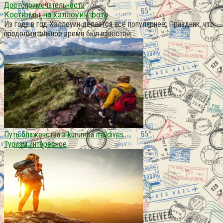
Достопримечательности
Костюмы на хэллоуин фото
Из года в год Хэллоуин делается всё популярнее. Праздник, что
продолжительное время был известен
Путь блаженства в kurumba maldives
Туризм интересное