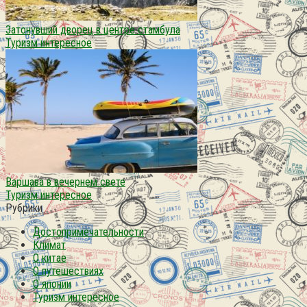
Затонувший дворец в центре стамбула
Туризм интересное
Варшава в вечернем свете
Туризм интересное
Рубрики
Достопримечательности
Климат
О китае
О путешествиях
О японии
Туризм интересное