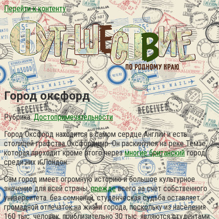
Перейти к контенту
Город оксфорд
Рубрика:
Достопримечательности
Город Оксфорд находится в самом сердце Англии и есть
столицей графства Оксфордшир. Он раскинулся на реке Темзе,
которая проходит кроме этого через
многие британский
город,
среди них и Лондон.
Сам город имеет огромную историю и большое культурное
значение для всей страны,
прежде
всего за счет собственного
университета. без сомнений, студенческая судьба оставляет
громадной отпечаток на жизни города, поскольку из населения
160 тыс. человек, приблизительно 30 тыс. являются студентами