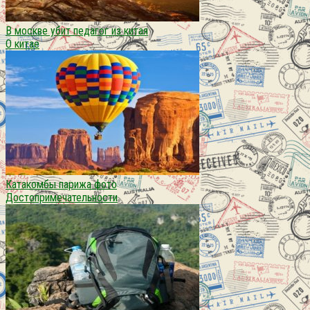
В москве убит педагог из китая
О китае
Катакомбы парижа фото
Достопримечательности