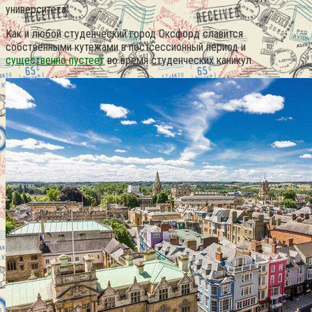
университета.
Как и любой студенческий город Оксфорд славится
собственными кутежами в постсессионный период и
существенно пустеет
во время студенческих каникул.