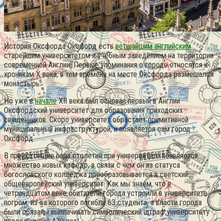
История Оксфорда Оксфорд есть
ветшайшим английским
старейшим университетом и учебным заведением на территории
современной Англии. Первые упоминания о городе относятся к
хроникам X века, в тем времена на месте Оксфорда размешался
монастырь.
Но уже в
начале
XII века был основан первый в Англии
Оксфордский университет для образования приходских
священников. Скоро университет обрастает примитивной
муниципальный инфраструктурой, и появляется сам город
Оксфорд.
В предстоящие пара столетий при университете появляется
множество новых кафедр, в связи с чем он из статуса
богословского колледжа преобразовывается в светский
общеевропейский университет. Как мы знаем, что в
четрандцатом веке обитатели города устроили в университете
погром, из-за которого погибли 63 студента, а власти города
были обязаны выплачивать символический штраф университету