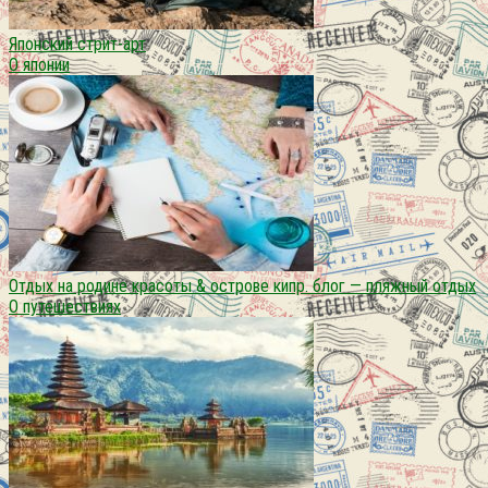
Японский стрит-арт
О японии
Отдых на родине красоты & острове кипр. блог — пляжный отдых
О путешествиях