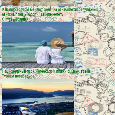
Как лоукостеры меняют цены на авиабилеты регулярных
авиакомпаний?. блог — авиаперелеты
О путешествиях
Национальный парк халеакала и пляжи о. мауи, гавайи
Туризм интересное