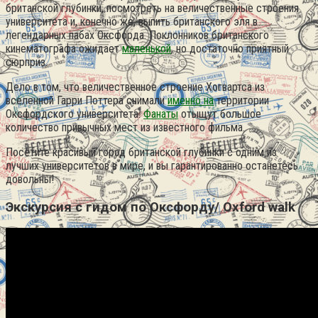
британской глубинки, посмотреть на величественные строения
университета и, конечно же, выпить британского эля в
легендарных пабах Оксфорда. Поклонников британского
кинематографа ожидает
маленькой
, но достаточно приятный
сюрприз.
Дело в том, что величественное строение Хогвартса из
вселенной Гарри Поттера снимали
именно на
территории
Оксфордского университета.
Фанаты
отыщут большое
количество привычных мест из известного фильма.
Посетите красивый город британской глубинки с одним из
лучших университетов в мире, и вы гарантированно останетесь
довольны!
Экскурсия с гидом по Оксфорду/ Oxford walk