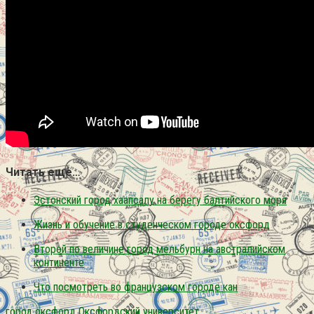
Читать еще…
Эстонский город хаапсалу на берегу балтийского моря
Жизнь и обучение в студенческом городе оксфорд
Второй по величине город мельбурн на австралийском
континенте
Что посмотреть во французском городе кан
город
оксфорд
Оксфордский университет