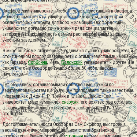
последующие 470 лет!
Оксфордский университет Любой турист, приехавший в Оксфорд,
может посмотреть на университетские корпуса, территория
около которых открыта для всех желающих. Оксфордский
университет согласно точке зрения ряда специалистов и
авторитетных изданий есть самым респектабельным высшим
учебным заведением.
В мире он кроме этого признан одним из лучших университетов и
стоит в одном последовательности с этими известными именами
как Гарвард,
Сорбонна
, Йель,
Болонский
университет и другие. Не
секрет, что из Оксфорда вышло более 50 нобелевских
лауреатов.
Тут обучались, организовывали собственные кружки по
заинтересованностям и в будущем преподавали такие известные
писатели как Джон Р. Р. Толкин и Клайв С. Льюис. Сам
университет мало изменился
снаружи
, его архитектура осталась
фактически неизменно готической, какой он был в XIV-XV
столетиях.
Достопримечательности Оксфорда Сам Оксфорд выстроен в
весьма аутентичном, провинциальном стиле британской
архитектуры. Университетские
строения
весьма гармонично