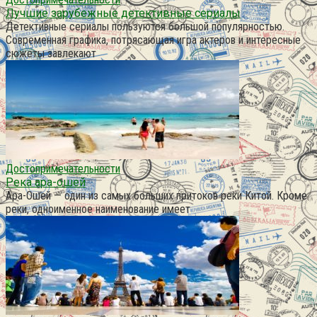
Лучшие зарубежные детективные сериалы
Детективные сериалы пользуются большой популярностью.
Современная графика, потрясающая игра актеров и интересные
сюжеты завлекают
Достопримечательности
Река ара-ошей
Ара-Ошей — один из самых больших притоков реки Китой. Кроме
реки, одноименное наименование имеет