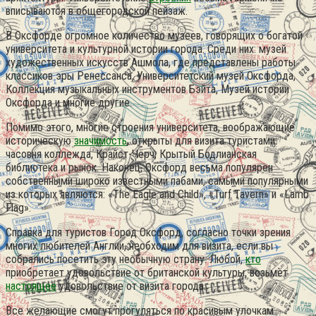
вписываются в общегородской пейзаж.
В Оксфорде огромное количество музеев, говорящих о богатой
университета и культурной истории города. Среди них: музей
художественных искусств Ашмола, где представлены работы
классиков эры Ренессанса, Университетский музей Оксфорда,
Коллекция музыкальных инструментов Бэйта, Музей истории
Оксфорда и многие другие.
Помимо этого, многие строения университета, воображающие
историческую
значимость
, открыты для визита туристами:
часовня коллежда, Крайст-Чёрч, Крытый Бодлианская
библиотека и рынок. Наконец, Оксфорд весьма популярен
собственными широко известными пабами, самыми популярными
из которых являются: «The Eagle and Child», «Turf Tavern» и «Lamb
Flag».
Справка для туристов Город Оксфорд, согласно точки зрения
многих любителей Англии, необходим для визита, если вы
собрались посетить эту необычную страну. Любой,
кто
приобретает удовольствие от британской культуры, возьмёт
настоящее
удовольствие от визита города.
Все желающие смогут прогуляться по красивым улочкам