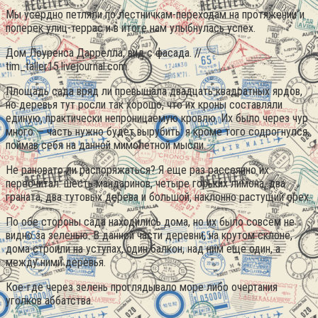
Мы усердно петляли по лестничкам-переходам на протяжении и
поперек улиц-террас и в итоге нам улыбнулась успех.
Дом Лоуренса Даррелла, вид с фасада. //
tim_taller15.livejournal.com
Площадь сада вряд ли превышала двадцать квадратных ярдов,
но деревья тут росли так хорошо, что их кроны составляли
единую, практически непроницаемую кровлю. Их было через чур
много — часть нужно будет вырубить: я кроме того содрогнулся,
поймав себя на данной мимолетной мысли.
Не рановато ли распоряжаться? Я еще раз рассеянно их
пересчитал: шесть мандаринов, четыре горьких лимона, два
граната, два тутовых дерева и большой, наклонно растущий орех.
По обе стороны сада находились дома, но их было совсем не
видно за зеленью. В данной части деревни, на крутом склоне,
дома строили на уступах, один балкон, над ним еще один, а
между ними деревья.
Кое-где через зелень проглядывало море либо очертания
уголков аббатства.