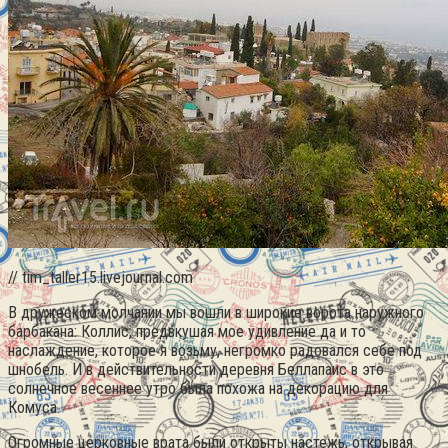
// tim_taller15.livejournal.com
В дружеском молчании мы вошли в широкие ворота наружного
барбакана: Коллис, предвкушая мое удивление да и то
наслаждение, которое я возьму, негромко радовался себе под
шнобель. И в действительности деревня Беллапаис в это
солнечное весеннее утро была похожа на декорацию для
Комуса.
Огромные церковные врата были открыты настежь, открывая