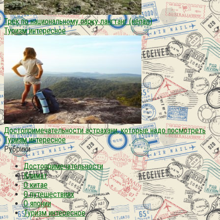
Трек по национальному парку лангтанг (непал)
Туризм интересное
Достопримечательности астрахани, которые надо посмотреть
Туризм интересное
Рубрики
Достопримечательности
Климат
О китае
О путешествиях
О японии
Туризм интересное