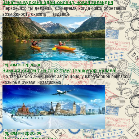
Закат на вулкане эден. окленд, новая зеландия
Первое, что ты делаешь, в то время, когда опять обретаешь
возможность сказать — задаёшь
Туризм интересное
Зимний хайкинг на горе грауз (ванкувер, канада)
Но так как без зимы никак запрещено, у ванкуверцев припасен
козырь в рукаве: независимо
Туризм интересное
Подъем на айленд-пик