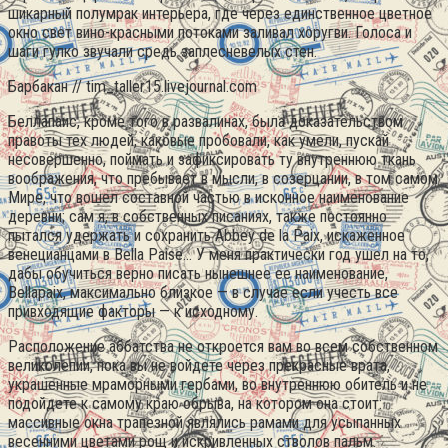
шикарный полумрак интерьера, где через единственное цветное
окно свет вино-красными потоками заливал хоругви. Голоса и
шаги гулко звучали средь заплесневелых стен.
Барбакан // tim_taller15.livejournal.com
Беллапаис, кроме того в развалинах, была доказательством
правоты тех людей, каковые пробовали, как умели, пускай
несовершенно, поймать и зафиксировать ту внутреннюю ткань
воображения, что пребывает в мысли, в созерцании, в том самом
Мире, что вошел составной частью в исконное наименование
деревни; сам я, в собственных писаниях, также постоянно
пытался удержать и сохранить Abbey de la Paix, искаженное
венецианцами в Bella Paise… У меня практически год ушел на то,
дабы обучиться верно писать нынешнее ее наименование,
Bellapaix, максимально близкое — в случае если учесть все
привходящие факторы — к исходному.
Расположение аббатства не откроется вам во всем собственном
великолепии, пока вы не войдете через прекрасные врата,
украшенные мраморными гербами, во внутреннюю обитель и не
подойдете к самому краю обрыва, на котором она стоит:
массивные окна трапезной являлись рамами для усыпанных
весенними цветами рощ и искривленных стволов пальм.