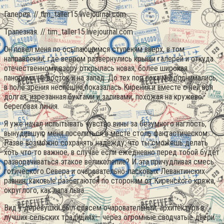
Галерея. // tim_taller15.livejournal.com
Трапезная. // tim_taller15.livejournal.com
Он повел меня по осыпающимся ступеням вверх, в том
направлении, где веером развернулись крыши галерей и откуда
отечественному взору открылась новая, более широкая
панорама, на восток и на запад. До тех пор пока мы поднимались,
в поле зрения неспешно показалась Кирения и вместе с ней вся
долгая, изрезанная бухтами и заливами, похожая на кружево
береговая линия.
Я уже начал испытывать чувство вины за безумного наглость,
вынудившую меня поселиться в месте столь фантастическом.
Разве возможно сохранять надежду, что ты сможешь делать
хоть что-то важное, в случае если ежедневно перед тобой будет
разворачиваться этакое великолепие? И эта причудливая смесь
готического Севера и очаровательно-ласковых Левантинских
равнин, каковые разбегаются по сторонам от Киренского кряжа,
округлого, как лапа льва…
Вид у деревушки был совсем очаровательный; архитектура в
лучших сельских традициях— через огромные сводчатые двери