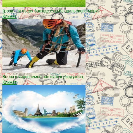
Грозит ли озеру балхаш судьба аральского моря?
Климат
Весна в черноземье застыла в раздумьях
Климат