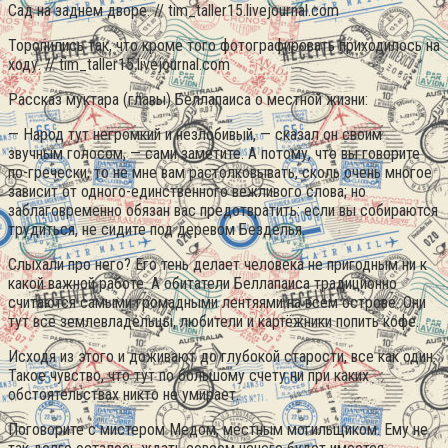
Сад на заднем дворе. // tim_taller15.livejournal.com
Торопились так, что кроме того фотографировать приходилось на
ходу. // tim_taller15.livejournal.com
Рассказ муктара (главы) Беллапаиса о местной жизни:
— Народ тут негромкий и незлобивый, — сказал он своим
звучным голосом, — сами заметите. А потому, что вы говорите
по-гречески, то не мне вам растолковывать, сколь очень многое
зависит от одного-единственного вежливого слова; но
заблаговременно обязан вас предотвратить: если вы собираются
трудиться, не сидите под деревом Безделья.
Слыхали про него? Его тень делает человека не пригодным ни к
какой важной работе. А обитатели Беллапаиса традиционно
считаются самыми громадными лентяями на всем острове. Они
тут все землевладельцы, любители и картёжники попить кофе.
Исходя из этого и доживают до глубокой старости, все как один.
Такое чувство, что тут по большому счету ни при каких
обстоятельствах никто не умирает.
Поговорите с мистером Медом, местным могильщиком. Ему не