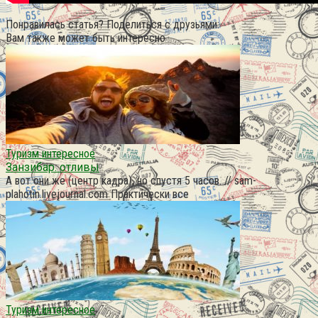
Понравилась статья? Поделиться с друзьями:
Вам также может быть интересно
Туризм интересное
Занзибар. отливы
А вот они же (центр кадра), но спустя 5 часов. // sam-
plahotin.livejournal.com Практически все
Туризм интересное