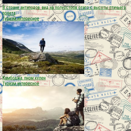
В стране антиподов. вид на полуостров отаго с высоты птичьего
полета
Туризм интересное
Камбоджа. пном кулен
Туризм интересное