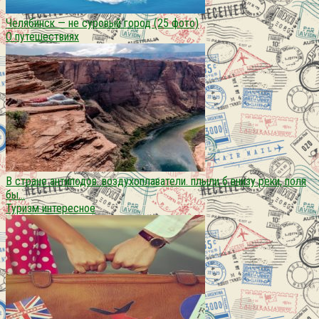
Челябинск — не суровый город (25 фото)
О путешествиях
В стране антиподов. воздухоплаватели. плыли б внизу реки, поля
бы…
Туризм интересное