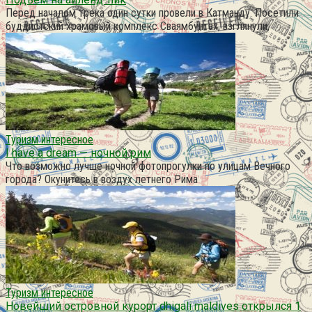
Перед началом трека один сутки провели в Катманду. Посетили
буддистский храмовый комплекс Сваямбунтах, взглянули,
Туризм интересное
I have a dream — ночной рим
Что возможно лучше ночной фотопрогулки по улицам Вечного
города? Окунитесь в воздух летнего Рима
Туризм интересное
Новейший островной курорт dhigali maldives открылся 1