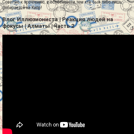
Советую к прочтению, в особенности тем кто был либо лишь
собирается на Кипр!
Влог Иллюзиониста | Реакция людей на
фокусы | Алматы | часть 2