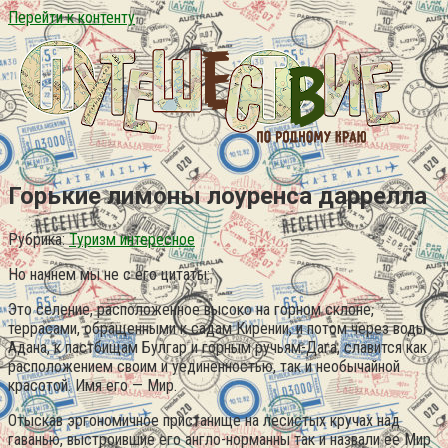
Перейти к контенту
Горькие лимоны лоуренса даррелла
Рубрика:
Туризм интересное
Но начнем мы не с его цитаты:
Это селение, расположенное высоко на горном склоне,
террасами, обращенными к садам Кирении, и потом через воды
Адана, к пастбищам Булгар и горным ручьям-Дага, славится как
расположением своим и уединенностью, так и необычайной
красотой. Имя его — Мир.
Отыскав эргономичное пристанище на лесистых кручах над
гаванью, выстроившие его англо-норманны так и назвали ее Мир