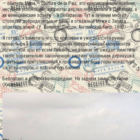
— обитель Мира — Clolture de la Paix; это красивое наименование,
несущее успокоение, киприоты дерзко переделали в Делапаис, а
их венецианские хозяев — в Bellapaese.
Тут в течении многих
столетий добродетельные дамы и отважные мужи с Запада
обретали покой. /У. Хепворт Диксон, Английский Кипр, 1887/
Я готовься заметить что-то красивое и уже знал, что руины
монастыря в Беллапаис — один из прекраснейших монументов
готической эры во всем Леванте, но я никак не ожидал заметить
такую поразительно законченную картину: маленькая деревушка
охватывала притулившийся к прохладному боку горы монастырь
со всех сторон, с опаской его баюкая.
Беллапаис и аббатство посредине. На заднем замысле Гирне
(Кирения).