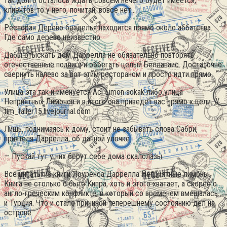
так долго осталось ждать совсем нечего будет имеется,
клиентов-то у него, почитай, вовсе нет…
Ресторан Дерево безделья находится прямо около аббатства.
Где само дерево неизвестно.
Дабы отыскать дом Даррелла не обязательно повторять
отечественные подвиги и оббегать целый Беллапаис. Достаточно
свернуть налево за вот этим рестораном и просто идти прямо.
Улица эта так и именуется Aci Limon sokak либо улица
Неприятных Лимонов и в итоге она приведет вас прямо к цели. //
tim_taller15.livejournal.com
Лишь, поднимаясь к дому, стоит не забывать слова Сабри,
приятеля Даррелла, об данной улочке:
— Пускай тут у них берут себе дома скалолазы.
Все цитаты из книги Лоуренса Даррелла Неприятные лимоны.
Книга не столько о быте Кипра, хоть и этого хватает, а скорее о
англо-греческим конфликте, в который со временем вмешалась
и Турция. Что и стало причиной теперешнему состоянию дел на
острове.