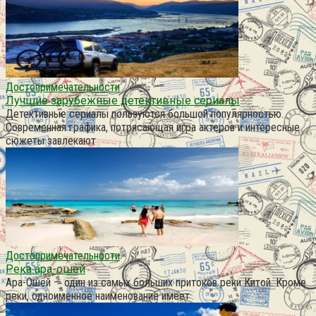
Достопримечательности
Лучшие зарубежные детективные сериалы
Детективные сериалы пользуются большой популярностью.
Современная графика, потрясающая игра актеров и интересные
сюжеты завлекают
Достопримечательности
Река ара-ошей
Ара-Ошей — один из самых больших притоков реки Китой. Кроме
реки, одноименное наименование имеет