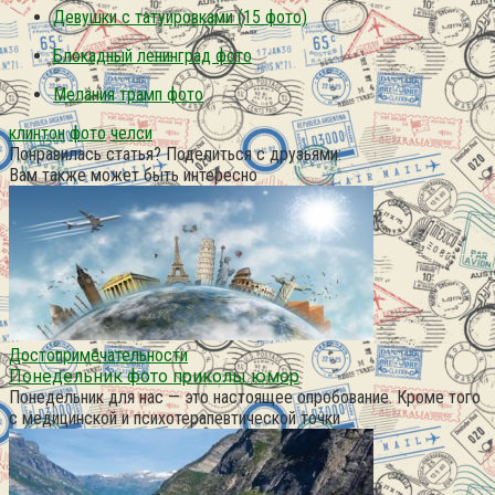
Девушки с татуировками (15 фото)
Блокадный ленинград фото
Мелания трамп фото
клинтон
фото
челси
Понравилась статья? Поделиться с друзьями:
Вам также может быть интересно
Достопримечательности
Понедельник фото приколы юмор
Понедельник для нас — это настоящее опробование. Кроме того
с медицинской и психотерапевтической точки