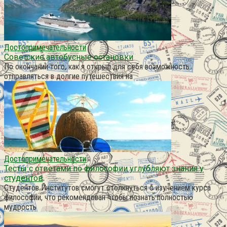
Достопримечательности
Советские автобусные остановки
По окончании того, как я открыл для себя возможность
отправляться в долгие путешествия на
Достопримечательности
Тесты с ответами по философии углубляют знания у
студентов
Студентов Институтов смогут столкнуться с изучением курса
философии, что рекомендован чтобы познать полностью
мудрость