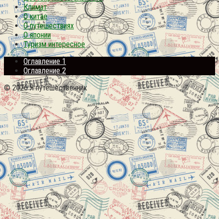
Климат
О китае
О путешествиях
О японии
Туризм интересное
Оглавление 1
Оглавление 2
© 2026 Я путешественник