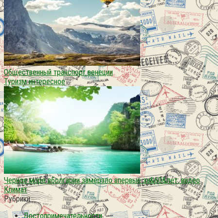
Общественный транспорт венеции
Туризм интересное
Черное море вболгарии замерзло впервые за&60&лет: видео
Климат
Рубрики
Достопримечательности