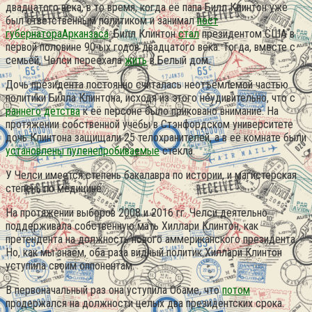
двадцатого века, в то время, когда её папа Билл Клинтон уже
был ответственным политиком и занимал
пост
губернатораАрканзаса
.
Билл Клинтон
стал
президентом США в
первой половине 90-ых годов двадцатого века. Тогда, вместе с
семьёй, Челси переехала
жить
в Белый дом.
Дочь президента постоянно считалась неотъемлемой частью
политики Билла Клинтона, исходя из этого неудивительно, что с
раннего
детства
к её персоне было приковано внимание. На
протяжении собственной учёбы в Стэнфордском университете
дочь Клинтона защищали 25 телохранителей, а в её комнате были
установлены пуленепробиваемые
стёкла.
У Челси имеется степень бакалавра по истории, и магистерская
степень по медицине.
На протяжении выборов 2008 и 2016 гг. Челси деятельно
поддерживала собственную мать Хиллари Клинтон, как
претендента на должность нового аммериканского президента.
Но, как мы знаем, оба раза видный политик Хиллари Клинтон
уступила своим оппонентам.
В первоначальный раз она уступила Обаме, что
потом
продержался на должности целых два президентских срока.