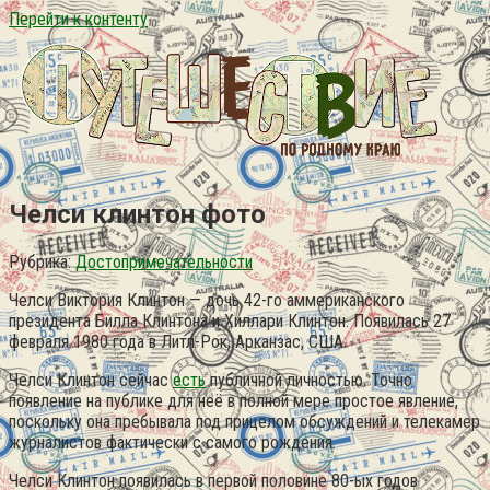
Перейти к контенту
Челси клинтон фото
Рубрика:
Достопримечательности
Челси Виктория Клинтон — дочь 42-го аммериканского
президента Билла Клинтона и Хиллари Клинтон. Появилась 27
февраля 1980 года в Литл-Рок, Арканзас, США.
Челси Клинтон сейчас
есть
публичной личностью. Точно
появление на публике для неё в полной мере простое явление,
поскольку она пребывала под прицелом обсуждений и телекамер
журналистов фактически с самого рождения.
Челси Клинтон появилась в первой половине 80-ых годов