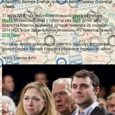
Второй раз Хиллари Клинтон проиграла республиканцу Дональду
Трампу.
31 июля 2010 года Челси Клинтон вышла
замуж
на банкира
Марка
Мезвински. Сейчас у супругов уже
двое
детей: дочь
Шарлотта Клинтон Мезвински, которая появилась 26 сентября
2014 года, и сын Эйдан Клинтон Мезвински, что появился 18 июня
2016 года
.
Потом вы имеете возможность заметить подборку фотографий
дочери Билла и Хиллари Клинтон в различные периоды её жизни.
Челси Клинтон фото