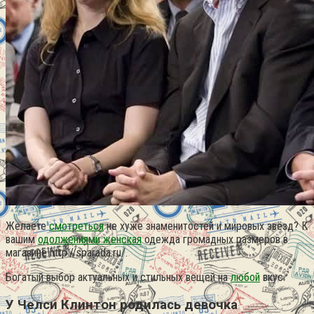
Желаете
смотреться
не хуже знаменитостей и мировых звёзд? К
вашим
одолжениями женская
одежда громадных размеров в
магазине http://sparada.ru/.
Богатый выбор актуальных и стильных вещей на
любой
вкус.
У Челси Клинтон родилась девочка