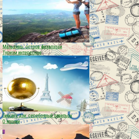
Мальдивы. остров фихалхохи
Туризм интересное
Гинкаку-дзи: серебряный павильон
О японии