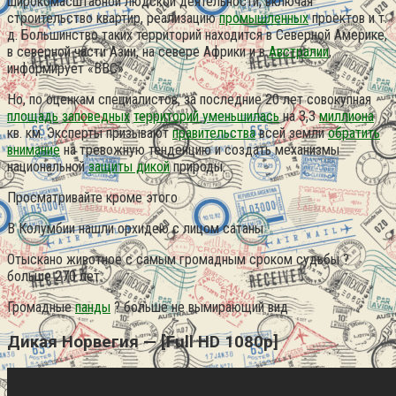
широкомасштабной людской деятельности, включая
строительство квартир, реализацию
промышленных
проектов и т.
д. Большинство таких территорий находится в Северной Америке,
в северной части Азии, на севере Африки и в
Австралии
,
информирует «BBC».
Но, по оценкам специалистов, за последние 20 лет совокупная
площадь
заповедных
территорий уменьшилась
на 3,3
миллиона
кв. км. Эксперты призывают
правительства
всей земли
обратить
внимание
на тревожную тенденцию и создать механизмы
национальной
защиты дикой
природы.
Просматривайте кроме этого
В Колумбии нашли орхидею с лицом сатаны
Отыскано животное с самым громадным сроком судьбы ?
больше 270 лет
Громадные
панды
? больше не вымирающий вид
Дикая Норвегия — [Full HD 1080p]