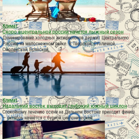
Климат
Скоро вцентральной россии начется лыжный сезон
Доминирование холодных антициклонов держит Центральную
Россию на малоснежном пайке. В Тверской, Столичной,
Смоленской, Брянской,
Климат
Надальний восток выходит глубокий южный циклон
Спокойному течению осени на Дальнем Востоке приходит финиш
— октябрь начнётся с бурной циклонической