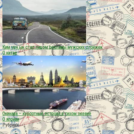
Ким чен ын стал лицом рекламы мужских стрижек
О китае
Окинава – курортные острова в тихом океане
О японии
Рубрики