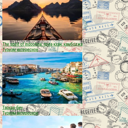
The spirit of indochina: преа-кхан, камбоджа
Туризм интересное
Тарква-бич
Туризм интересное