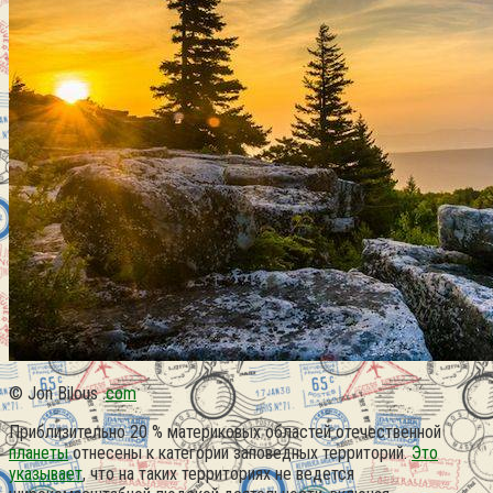
© Jon Bilous .
com
Приблизительно 20 % материковых областей отечественной
планеты
отнесены к категории заповедных территорий.
Это
указывает
, что на таких территориях не ведется