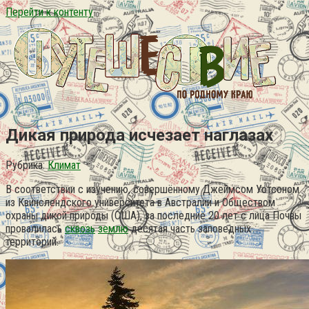
Перейти к контенту
Дикая природа исчезает наглазах
Рубрика:
Климат
В соответствии с изучению, совершённому Джеймсом Уотсоном
из Квинслендского университета в Австралии и Обществом
охраны дикой природы (США), за последние 20 лет с лица Почвы
провалилась
сквозь
землю
десятая часть заповедных
территорий.