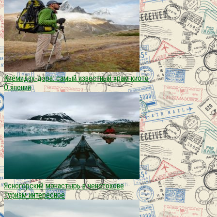
Киёмидзу-дэра: самый известный храм киото
О японии
Ясногорский монастырь в ченстохове
Туризм интересное