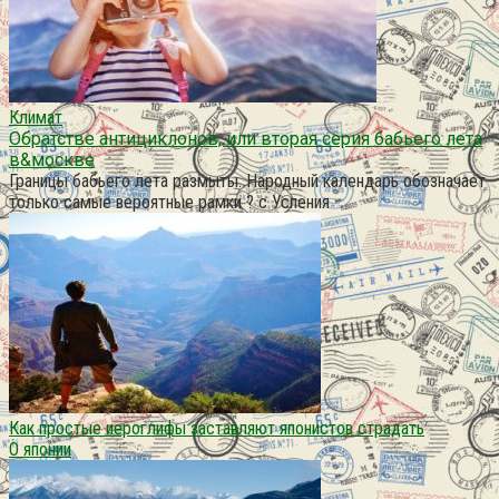
Климат
Обратстве антициклонов, или вторая серия бабьего лета
в&москве
Границы бабьего лета размыты. Народный календарь обозначает
только самые вероятные рамки ? с Успения
Как простые иероглифы заставляют японистов страдать
О японии