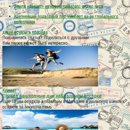
Земля «дышит» на новом таймлапс-видео наса
Крупнейший подводный лес умирает из-за глобального
потепления
дикий
исчезать
природа
Понравилась статья? Поделиться с друзьями:
Вам также может быть интересно
Климат
Погода ввыходные дни на&дальнем востоке
Ещё 18 мм осадков добавлены в Магадане в июльскую копилку
осадков за текущую семь