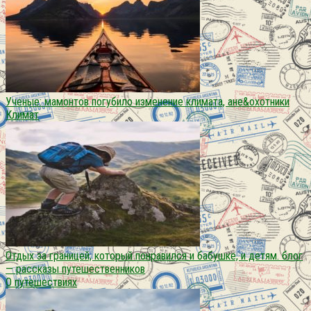
Ученые: мамонтов погубило изменение климата, ане&охотники
Климат
Отдых за границей, который понравился и бабушке, и детям. блог
— рассказы путешественников
О путешествиях