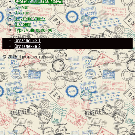
Достопримечательности
Климат
О китае
О путешествиях
О японии
Туризм интересное
Оглавление 1
Оглавление 2
© 2026 Я путешественник