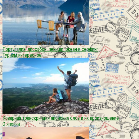
Португалия. лиссабон. пениши. океан и серфинг
Туризм интересное
Коварная транскрипция японских слов и их произношение
О японии