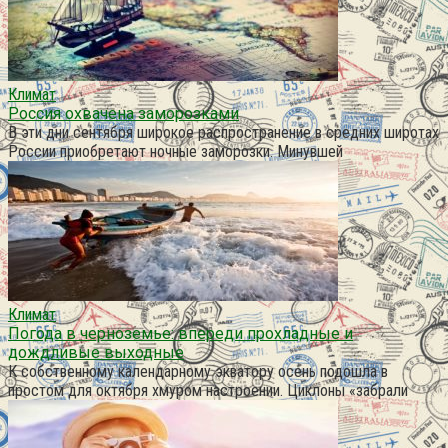
Климат
Россия охвачена заморозками
В эти дни сентября широкое распространение в средних широтах
России приобретают ночные заморозки. Минувшей
Климат
Погода в черноземье: впереди прохладные и
дождливые выходные
К собственному календарному экватору осень подошла в
простом для октября хмуром настроении. Циклоны «забрали