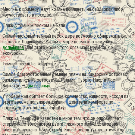
Многие, к примеру, едут ко мне поплавать на байдарках либо
поучаствовать в походах.
Пляж с тёмным песком на Бали
Самый ласковый тёмный песок дере возможно обнаружить Бали,
на пляже Ловина Бич. Утром в море возможно замечать
дельфинов
, для этого кроме того организованы особые
экскурсии.
Тёмный песок на Тенерифе
Самые благоустроенные тёмные пляжи на Канарских островах
разместились на острове Ла Пальма. Пуэрто Наос и Лос
Канкахос —
два главных
.
У побережья обитает большое количество живности, исходя из
этого весьма популярен дайвинг. Ценители комфорта по
преимуществу оценят отдых тут.
Пляж на Тенерифе известен в мире тем, что он опровергает
стереотип о золотистом цвете пляжного песка. Благодаря
близости вулкана Тейде, прибрежный песок тут экзотичного,