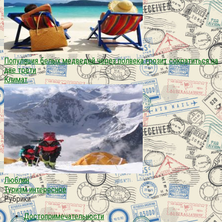
Популяция белых медведей через полвека грозит сократиться на
две трети
Климат
Люблин
Туризм интересное
Рубрики
Достопримечательности