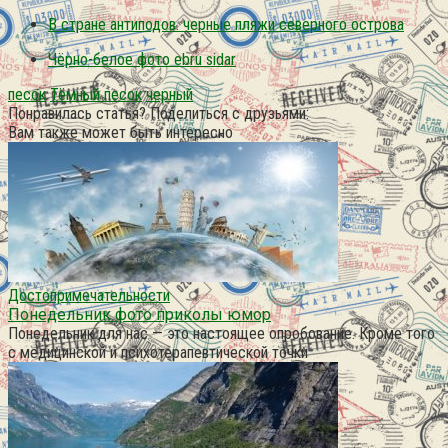
В стране антиподов. черные пляжи северного острова
Чёрно-белое фото ebru sidar
песок
Тёмный песок
черный
Понравилась статья? Поделиться с друзьями:
Вам также может быть интересно
Достопримечательности
Понедельник фото приколы юмор
Понедельник для нас — это настоящее опробование. Кроме того
с медицинской и психотерапевтической точки