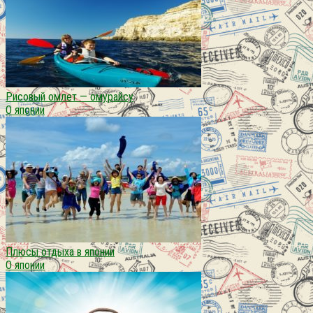
Рисовый омлет — омурайсу
О японии
Плюсы отдыха в японии
О японии