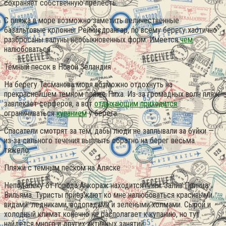
сохраняет собственную прелесть.
С пляжа в море возможно заметить величественные
базальтовые колонны Рейнисдрангар, по всему берегу хаотично
разбросаны валуны необыкновенных форм. Имеется
чем
налюбоваться.
Тёмный песок в Новой Зеландия
На берегу Тасманова моря возможно отдохнуть на
прекраснейшем тёмном пляже Пиха. Из-за громадных волн пляж
завлекает серферов, а вот
отдыхающим приходится
ограничиваться
купанием
у берега.
Спасатели смотрят за тем, дабы люди не заплывали за буйки —
из-за сильного течения выплыть обратно на берег весьма
тяжело.
Пляжи с тёмным песком на Аляске
Неподалеку от города Анкораж находится пляж Залив Принца
Вильяма. Туристы приезжают ко мне налюбоваться красивыми
видами: ледниками, водопадами и зелёными холмами. Сырой и
холодный климат конечно не располагает к купанию, но тут
найдётся много и других активных занятий.