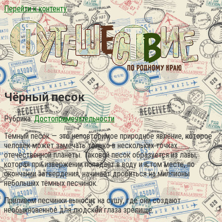
Перейти к контенту
Чёрный песок
Рубрика:
Достопримечательности
Тёмный песок — это неповторимое природное явление, которое
человек может замечать только в нескольких точках
отечественной планеты. Таковой песок образуется из лавы,
которая при извержении попадает в воду и в том месте, по
окончании затвердения, начинает дробиться на миллионы
небольших тёмных песчинок.
Приливом песчинки выносит на сушу, где они создают
необыкновенное для людской глаза зрелище.