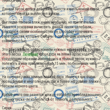
тёмного цвета.
Данный песок есть в действительности измельченной лавой,
которую некогда выплеснул вулкан.
Выглядит таковой пляж очень необычно, но притягательно.
Имеется основания вычислять данный песок целебным,
благодаря своим особенностям он способен излечивать
расстройства, которые связаны с опорно-двигательной
совокупностью.
Это обусловлено содержанием нужных минералов в составе
этого песка.
Лечебная
процедура на пляже происходит
следующим образом: закопавшись в тёмный песок, нужно
полежать в нем приблизительно 15 мин., по окончании чего
искупаться.
На острове таких тёмных пляжей пара. Имеется как очень
посещаемые и многолюдные, так и более негромкие пляжи с
песком чёрного цвета.
Кроме этого они разнятся между собой по преобладающему
оттенку песка: он колеблется от тёмного до пепельного.
Сирия