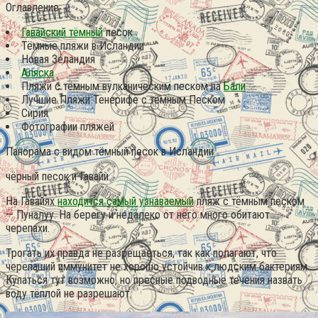
Оглавление:
Гавайский тёмный
песок
Тёмные пляжи в Исландии
Новая Зеландия
Аляска
Пляжи с тёмным вулканическим песком на
Бали
Лучшие Пляжи Тенерифе с тёмным Песком
Сирия
Фотографии пляжей
Панорама с видом тёмный песок в Исландии
чёрный песок и Гавайи
На Гавайях
находится самый узнаваемый
пляж с тёмным песком
— Пуналуу. На берегу и недалеко от него много обитают
черепахи.
Трогать их правда не разрещаеться, так как полагают, что
черепаший иммунитет не хорошо устойчив к людским бактериям.
Купаться тут возможно, но пресные подводные течения назвать
воду тёплой не разрешают.