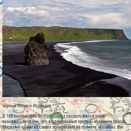
чёрные пески и Исландия
В 180 километрах от
Рейкьявика
расположился пляж
называющиеся Вик, что в один раз был признан изданием Islands
Magazine одним из самых прекрасных на планете. И сейчас Вик