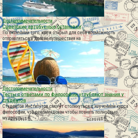
Достопримечательности
Советские автобусные остановки
По окончании того, как я открыл для себя возможность
отправляться в долгие путешествия на
Достопримечательности
Тесты с ответами по философии углубляют знания у
студентов
Студентов Институтов смогут столкнуться с изучением курса
философии, что рекомендован чтобы познать полностью
мудрость