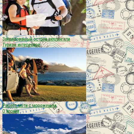
Заколдованный остров виллингили
Туризм интересное
Рецепт моти с мороженым
О японии