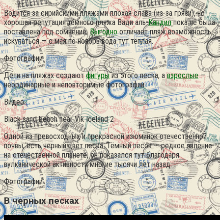
Водится за сирийскими пляжами плохая слава (из-за грязи), но
хорошая репутация тёмного пляжа Вади аль-
Кандил
пока не была
поставлена под сомнение.
Выгодно
отличает пляж возможность
искупаться — с мая по ноябрь вода тут тёплая.
Фотографии
Дети на пляжах создают
фигуры
из этого песка, а
взрослые
—
неординарные и неповторимые фотографии.
Видео
Black sand beach near Vik Iceland 2
Одной из превосходных и прекрасной изюминок отечественной
почвы, есть черный цвет песка. Тёмный песок — редкое явление
на отечественной планете, он показался тут благодаря
вулканической активности многие тысячи лет назад.
Фотографии
В черных песках