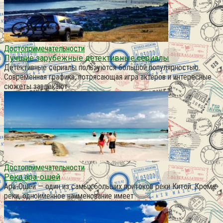
Достопримечательности
Лучшие зарубежные детективные сериалы
Детективные сериалы пользуются большой популярностью.
Современная графика, потрясающая игра актеров и интересные
сюжеты завлекают
Достопримечательности
Река ара-ошей
Ара-Ошей — один из самых больших притоков реки Китой. Кроме
реки, одноименное наименование имеет