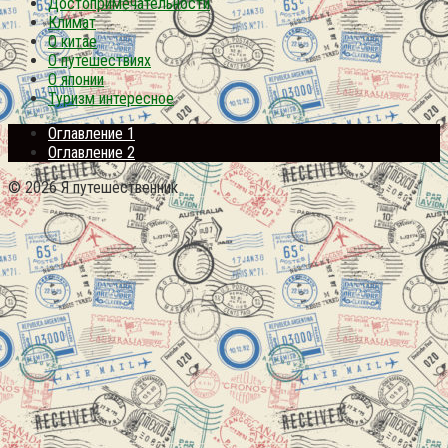
Достопримечательности
Климат
О китае
О путешествиях
О японии
Туризм интересное
Оглавление 1
Оглавление 2
© 2026 Я путешественник