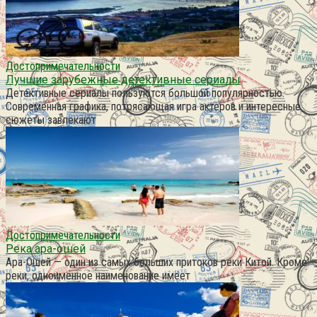
Достопримечательности
Лучшие зарубежные детективные сериалы
Детективные сериалы пользуются большой популярностью.
Современная графика, потрясающая игра актеров и интересные
сюжеты завлекают
Достопримечательности
Река ара-ошей
Ара-Ошей — один из самых больших притоков реки Китой. Кроме
реки, одноименное наименование имеет