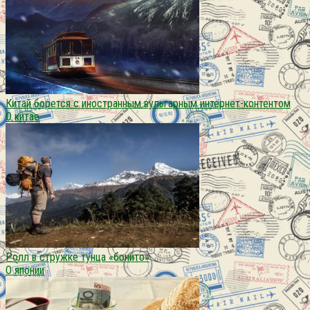
Китай борется с иностранным вульгарным интернет-контентом
О китае
Ролл в стружке тунца «бонито»
О японии