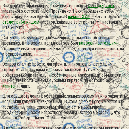
Воздействие фильма разворачивается около
легендарного
пиратского острова Нью-Провиденс. Нью-Провиденс есть
известным Багамских островов. В
начале XVIII
века это место
стало прибежищем
пиратов, каковые выстроили тут настоящий
штаб-центр.
События фильма в художественной форме говорят о тех
временах, в то время, когда остров был
населён настоящими
головорезами, каковые нападали на суда, загруженные золотом
и сокровищами.
Остров стал не просто лагерем для пиратов, а настоящим
городом со правилами и своими законами. Тут имеется и
собственный правитель, и собственные храбрецы, и обыватели, и
низкие личности. Самым суровым пиратом на острове есть
капитан
Флинт.
Для осуществления собственных замыслов ему нужно захватить
испанский галеон Урка-де-Лима. В этом деле у него имеется как
ассистенты, так и соперники. Фильм есть необычной
предысторией всем известного романа Остров Сокровищ, что
написал Роберт Льюис Стивенсон.
В романе описывается некоторый остров, на котором капитан