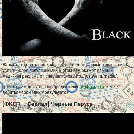
Желаете сделать собственный сайт, собственные товары либо
услуги более популярными? В этом вам окажет помощь
медийная реклама от специалистов http://justwe.ru/media/.
Грамотное и действенное продвижение
для тех
,
кто
желает
добиться громадных результатов.
[ФКСП — Сериал] Черные Паруса