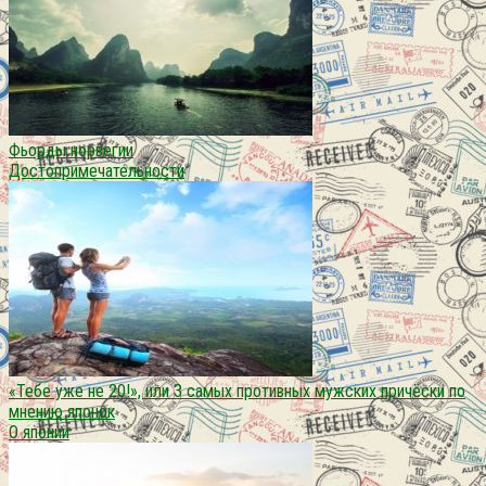
Фьорды норвегии
Достопримечательности
«Тебе уже не 20!», или 3 самых противных мужских причёски по
мнению японок
О японии