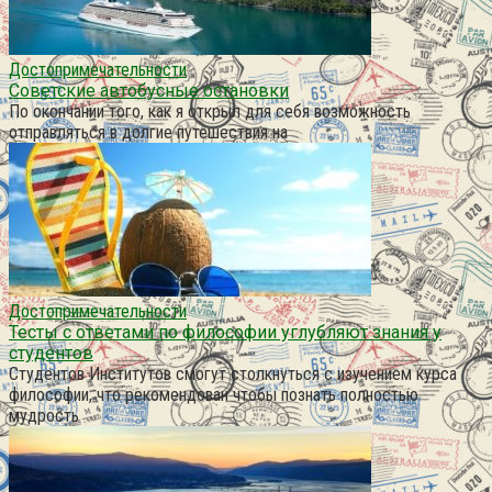
Достопримечательности
Советские автобусные остановки
По окончании того, как я открыл для себя возможность
отправляться в долгие путешествия на
Достопримечательности
Тесты с ответами по философии углубляют знания у
студентов
Студентов Институтов смогут столкнуться с изучением курса
философии, что рекомендован чтобы познать полностью
мудрость