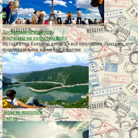
Достопримечательности
Костюмы на хэллоуин фото
Из года в год Хэллоуин делается всё популярнее. Праздник, что
продолжительное время был известен
Черви не проползли
О китае