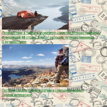
Путешествие в тайланд и сингапур (заметки путешественницы,
повидавшей 48 стран). блог — рассказы путешественников
О путешествиях
Пустыня сахара: планета татуин и «звездные войны»
Туризм интересное
Рубрики