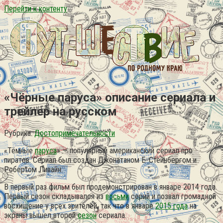
Перейти к контенту
«Чёрные паруса» описание сериала и
трейлер на русском
Рубрика:
Достопримечательности
«Тёмные
паруса
» — популярный американский сериал про
пиратов. Сериал был создан Джонатаном Е. Стейнбергом и
Робертом Ливайн.
В первый раз фильм был продемонстрирован в январе 2014 года.
Первый сезон складывался из
восьми
серий и позвал громадной
восхищение у всех зрителей, так что в январе
2015 года
на
экраны вышел второй
сезон
сериала.