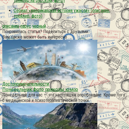
трейлер на русском, фото)
Сериал «американская история ужасов» (описание,
трейлер, фото)
описание
парус
черный
Понравилась статья? Поделиться с друзьями:
Вам также может быть интересно
Достопримечательности
Понедельник фото приколы юмор
Понедельник для нас — это настоящее опробование. Кроме того
с медицинской и психотерапевтической точки