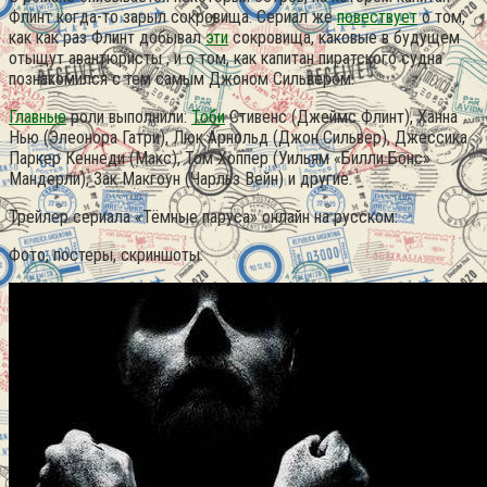
Флинт когда-то зарыл сокровища. Сериал же
повествует
о том,
как как раз Флинт добывал
эти
сокровища, каковые в будущем
отыщут авантюристы , и о том, как капитан пиратского судна
познакомился с тем самым Джоном Сильвером.
Главные
роли выполнили:
Тоби
Стивенс (Джеймс Флинт), Ханна
Нью (Элеонора Гатри), Люк Арнольд (Джон Сильвер), Джессика
Паркер Кеннеди (Макс), Том Хоппер (Уильям «Билли Бонс»
Мандерли), Зак Макгоун (Чарльз Вейн) и другие.
Трейлер сериала «Тёмные паруса» онлайн на русском:
Фото, постеры, скриншоты: