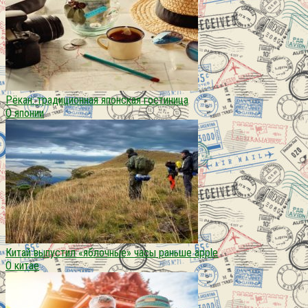
Рёкан: традиционная японская гостиница
О японии
Китай выпустил «яблочные» часы раньше apple
О китае