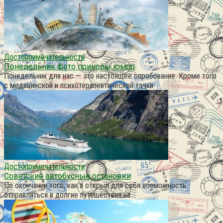
Достопримечательности
Понедельник фото приколы юмор
Понедельник для нас — это настоящее опробование. Кроме того
с медицинской и психотерапевтической точки
Достопримечательности
Советские автобусные остановки
По окончании того, как я открыл для себя возможность
отправляться в долгие путешествия на