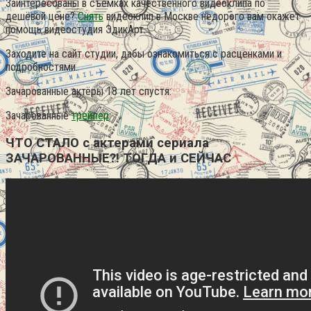
Заинтересованы в съёмках качественного видеоклипа по
дешёвой цене?
Снять
видеоклип в Москве недорого вам окажет
помощь видеостудия ЭдикАрт.
Заходите на сайт студии, дабы ознакомиться с расценками и
подробностями.
Зачарованные актёры 18 лет спустя:
Зачарованные
трейлер
:
ЧТО СТАЛО с актерами сериала
ЗАЧАРОВАННЫЕ?! ТОГДА и СЕЙЧАС