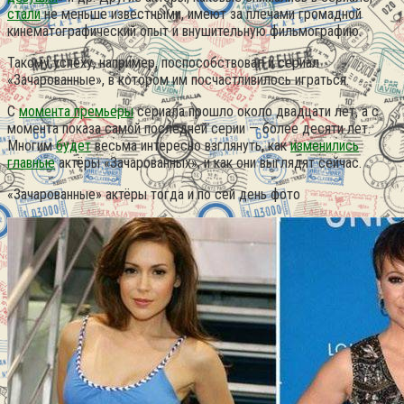
стали
не меньше известными, имеют за плечами громадной
кинематографический опыт и внушительную фильмографию.
Такому успеху, например, поспособствовал и сериал
«Зачарованные», в котором им посчастливилось играться.
С
момента премьеры
сериала прошло около двадцати лет, а с
момента показа самой последней серии — более десяти лет.
Многим
будет
весьма интересно взглянуть, как
изменились
главные
актёры «Зачарованных», и как они выглядят сейчас.
«Зачарованные» актёры тогда и по сей день фото