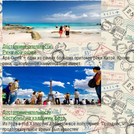
Достопримечательности
Река ара-ошей
Ара-Ошей — один из самых больших притоков реки Китой. Кроме
реки, одноименное наименование имеет
Достопримечательности
Костюмы на хэллоуин фото
Из года в год Хэллоуин делается всё популярнее. Праздник, что
продолжительное время был известен