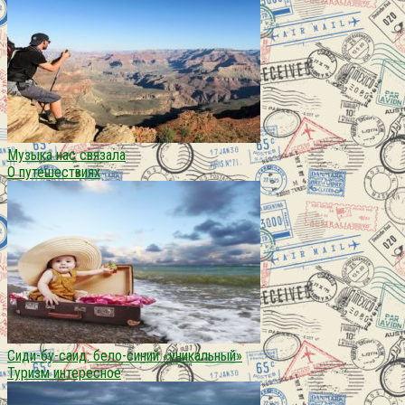
Музыка нас связала
О путешествиях
Сиди-бу-саид: бело-синий «уникальный»
Туризм интересное