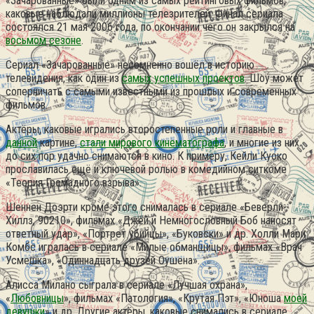
«Зачарованные» были одним из самых рейтинговых фильмов,
каковые наблюдали миллионы телезрителей. Финал сериала
состоялся 21 мая 2006 года, по окончании чего он закрылся на
восьмом
сезоне
.
Сериал «Зачарованные» несомненно вошёл в историю
телевидения, как один из
самых успешных проектов
.
Шоу может
соперничать с самыми известными из прошлых и современных
фильмов.
Актёры, каковые игрались второстепенные роли и главные в
данной
картине,
стали мирового кинематографа
, и многие из них
до сих пор удачно снимаются в кино. К примеру, Кейли Куоко
прославилась ещё и ключевой ролью в комедийном ситкоме
«Теория Громадного взрыва».
Шеннен Доэрти кроме этого снималась в сериале «Беверли-
Хиллз, 90210», фильмах «Джей и Немногословный Боб наносят
ответный удар», «Портрет убийцы», «Буковски» и др. Холли Мари
Комбс игралась в сериале «Милые обманщицы», фильмах «Врач
Усмешка», «Одиннадцать друзей Оушена».
Алисса Милано сыграла в сериале «Лучшая охрана»,
«
Любовницы
», фильмах «Патология», «Крутая Пэт», «Юноша
моей
девушки
» и др. Другие актёры, каковые снимались в сериале,