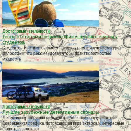
Достопримечательности
Тесты с ответами по философии углубляют знания у
студентов
Студентов Институтов смогут столкнуться с изучением курса
философии, что рекомендован чтобы познать полностью
мудрость
Достопримечательности
Лучшие зарубежные детективные сериалы
Детективные сериалы пользуются большой популярностью.
Современная графика, потрясающая игра актеров и интересные
сюжеты завлекают