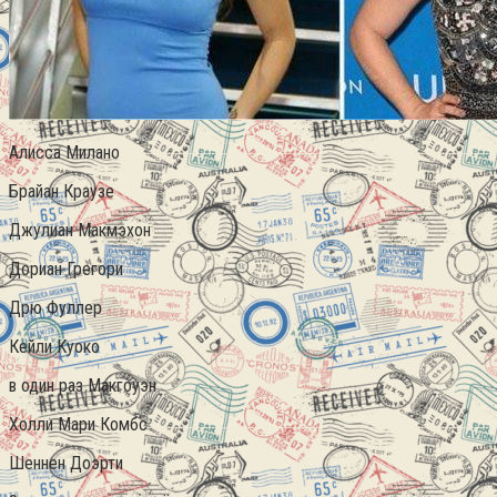
Алисса Милано
Брайан Краузе
Джулиан Макмэхон
Дориан Грегори
Дрю Фуллер
Кейли Куоко
в один раз Макгоуэн
Холли Мари Комбс
Шеннен Доэрти