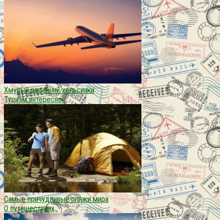
Хмурый весенний хельсинки
Туризм интересное
Самые причудливые пляжи мира
О путешествиях