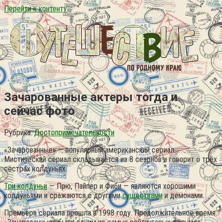
Перейти к контенту
Зачарованные актеры тогда и
сейчас фото
Рубрика:
Достопримечательности
«Зачарованные» — популярный американский сериал.
Мистический сериал складывается из 8 сезонов и говорит о трёх
сёстрах колдуньях.
Три колдуньи
— Прю, Пайпер и Фиби — являются хорошими
колдуньями и сражаются с другими
существами
и демонами.
Премьера сериала прошла в 1998 году. Продолжительное время