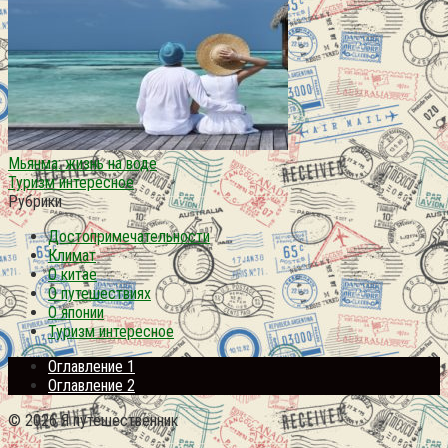
Мьянма: жизнь на воде
Туризм интересное
Рубрики
Достопримечательности
Климат
О китае
О путешествиях
О японии
Туризм интересное
Оглавление 1
Оглавление 2
© 2026 Я путешественник