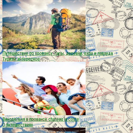
Путешествие по провансу. папы, деревни, охра и лаванда
Туризм интересное
Винодельня в провансе chateau la coste
О путешествиях