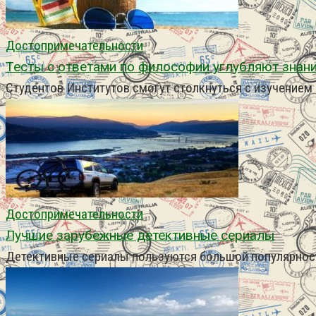
Достопримечательности
Тесты с ответами по философии углубляют знани
Студентов Институтов смогут столкнуться с изучение
Достопримечательности
Лучшие зарубежные детективные сериалы
Детективные сериалы пользуются большой популярност