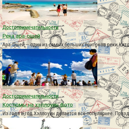
Достопримечательности
Река ара-ошей
Ара-Ошей — один из самых больших притоков реки Кит
Достопримечательности
Костюмы на хэллоуин фото
Из года в год Хэллоуин делается всё популярнее. Праз