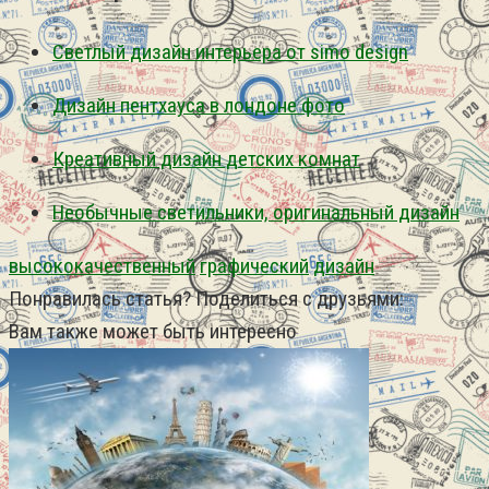
Светлый дизайн интерьера от simo design
Дизайн пентхауса в лондоне фото
Креативный дизайн детских комнат
Необычные светильники, оригинальный дизайн
высококачественный
графический
дизайн
Понравилась статья? Поделиться с друзьями:
Вам также может быть интересно