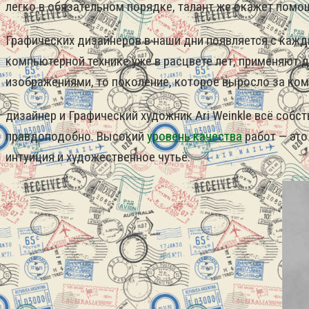
легко в обязательном порядке, талант же окажет пом
Графических дизайнеров в наши дни появляется с кажд
компьютерной технике уже в расцвете лет, применяют
изображениями, то поколение, которое выросло за ко
дизайнер и Графический художник Ari Weinkle всё собс
правдоподобно. Высокий
уровень качества
работ — это
интуиция и художественное чутьё.