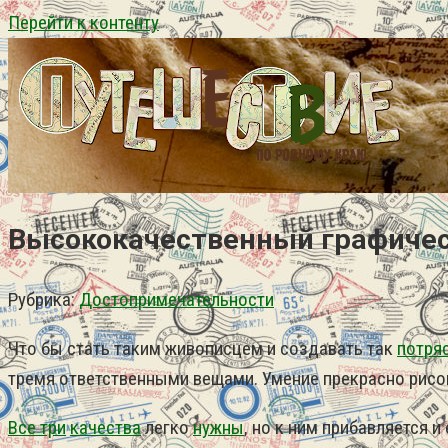
Перейти к контенту
Высококачественный графическ
Рубрика:
Достопримечательности
Что бы стать таким живописцем и создавать так
потря
тремя ответственными вещами. Умение прекрасно рисова
Все три
качества
легко
нужны
, но к ним прибавляется 