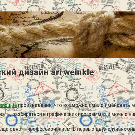
ий дизайн ari weinkle
сающие
произведения, что возможно смело именовать ма
ть, разбираться в графических программах и мочь с ним
и ещё одно — профессионализм. В первых двух случаях о