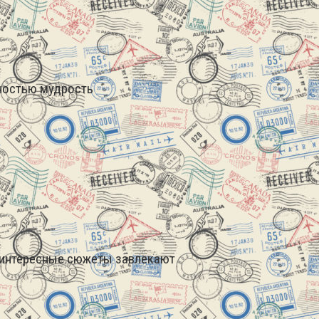
лностью мудрость
 интересные сюжеты завлекают