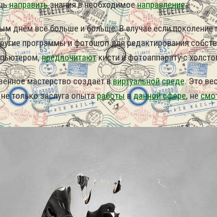
ощь
направить
знания в необходимое
направление
.
ым днём всё больше и больше. В случае если поколение
 другие программы и фотошоп для редактирования собст
мпьютером,
предпочитают
кисти и фотоаппарату с холст
твенное мастерство создаёт в
виртуальной
среде
. Это ве
 не только заслуга опыта
работы
в
данной сфере
, не
смо