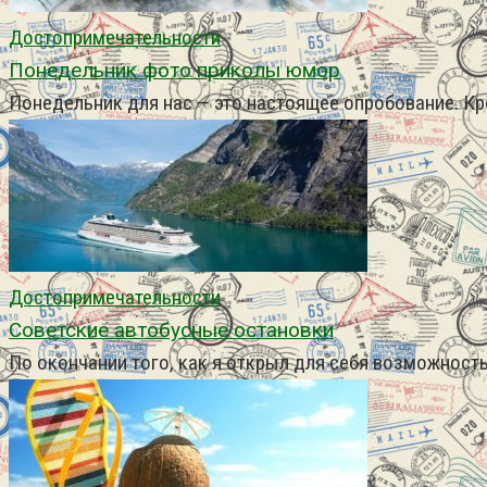
Достопримечательности
Понедельник фото приколы юмор
Понедельник для нас — это настоящее опробование. Кр
Достопримечательности
Советские автобусные остановки
По окончании того, как я открыл для себя возможность