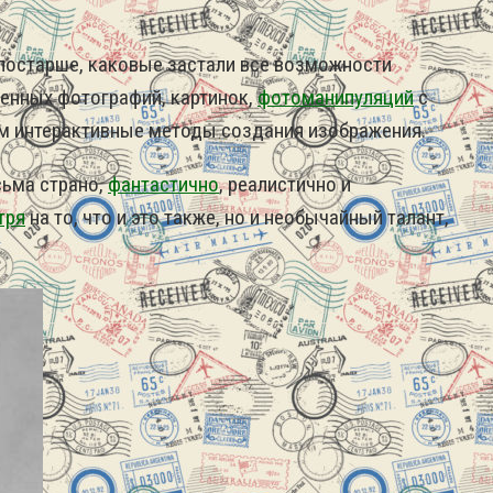
 постарше, каковые застали все возможности
венных фотографий, картинок,
фотоманипуляций
с
ом интерактивные методы создания изображения.
сьма страно,
фантастично
, реалистично и
тря
на то, что и это также, но и необычайный талант,