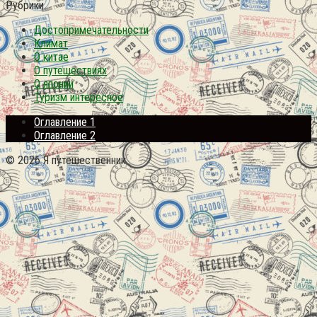
Рубрики
Достопримечательности
Климат
О китае
О путешествиях
О японии
Туризм интересное
Оглавление 1
Оглавление 2
© 2026 Я путешественник