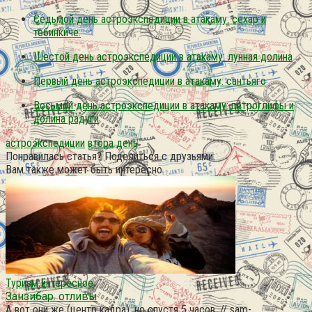
Седьмой день астроэкспедиции в атакаму: сехар и
тебинкиче.
Шестой день астроэкспедиции в атакаму: лунная долина
Первый день астроэкспедиции в атакаму: сантьяго
Восьмой день астроэкспедиции в атакаму: петроглифы и
долина радуги
астроэкспедиции
втора
день
Понравилась статья? Поделиться с друзьями:
Вам также может быть интересно
Туризм интересное
Занзибар. отливы
А вот они же (центр кадра), но спустя 5 часов. // sam-