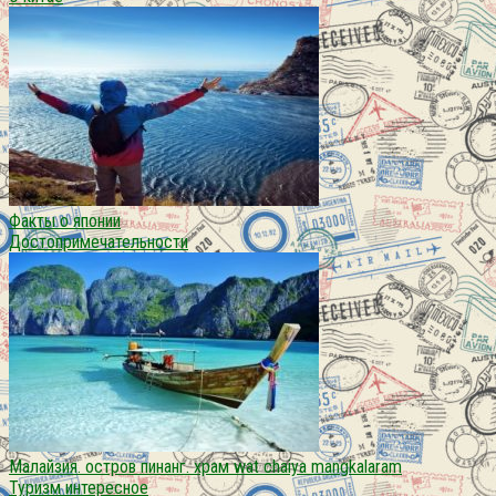
Факты о японии
Достопримечательности
Малайзия. остров пинанг. храм wat chaiya mangkalaram
Туризм интересное