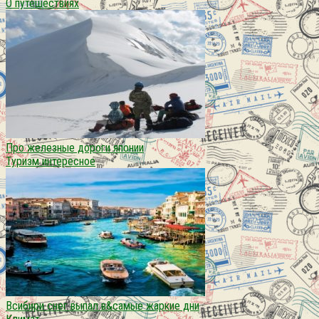
О путешествиях
Про железные дороги японии
Туризм интересное
Всибири снег выпал в&самые жаркие дни