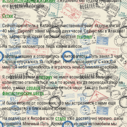
астроэкспедицию в Атакаму
. Ежедневно мы будем публиковать
его отчеты из поездки.
Сутки
2
Сейчас прилетели в Каламу. Отечественный рейс задержали на
40 мин.. Перелёт занял меньше двух часов. Сейчас мы в Атакаме!
Ну, здравствуй, сухая багряная мёртвая
пустыня
!
На тысячи километров лишь камни и песок.
Забрали машину и отправились в Антофагасту. Путь занял 3 часа.
Солнце опускалось за горизонт. Необычные цвета! С каждой
минутой небо изменялось и игралось немыслимыми красками.
Я сидел за рулём и
потому
не имел возможности большое
количество отвлекаться, но в то время, когда переводил взор на
небо, у меня
сердце
начинало биться чаще. Так это были
фантастические цвета
.
И было весело от осознания, что мы встретимся с ними ещё
неоднократно в ближайшее время.
На подъезде к Антофагасте
стало
уже достаточно мрачно, дабы
проявился Млечный Путь. Кроме того из окна автомобили мы