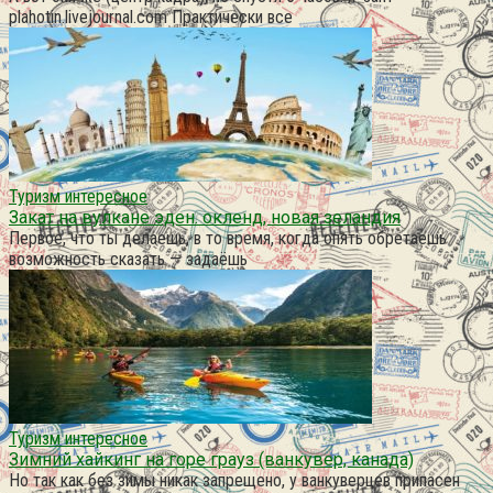
plahotin.livejournal.com Практически все
Туризм интересное
Закат на вулкане эден. окленд, новая зеландия
Первое, что ты делаешь, в то время, когда опять обретаешь
возможность сказать — задаёшь
Туризм интересное
Зимний хайкинг на горе грауз (ванкувер, канада)
Но так как без зимы никак запрещено, у ванкуверцев припасен