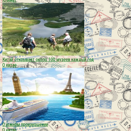
Климат
Китай открывает около 100 музеев каждый год
О китае
О южном произношении
О китае