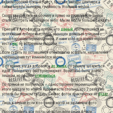
видели броский Южный Крест, броские звёзды Центавра а
также чёрную пылевую туманность Угольный мешок.
Скоро мы съехали на обочину и прямо на оживлённом шоссе
стали смотреть на звёздное небо. Мы не могли больше ожидать!
Приехав в Антофагасту поняли, что
данный
, протянувшийся на
протяжении побережья город, насыщен донельзя улицами с
односторонним перемещением. И навигатор все время норовит
вести
нас
по встречным полосам.
Если судить по оставшимся отметкам на асфальте, направления
перемещения тут изменяются часто.
В то время, когда добрались
до жилья
, то решили затариться
едой. Неподалеку был супермаркет. Возможно было дойти
пешком, но решили
отправиться
.
По прямой не получилось – одностороннее перемещение. В
итоге плутали по ночной Антофагасте столько, что 2 раза уже
успели бы пешком сходить. Сейчас фоток практически не
будет
.
Лишь в случае если я со свиной ногой на заглавном фото.
Просматривать все посты об астроэкспедиции в Чили