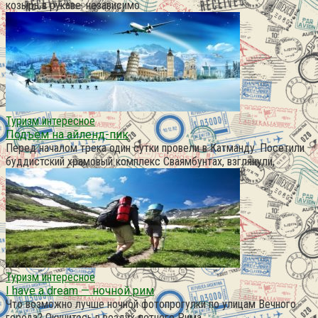
козырь в рукаве: независимо
Туризм интересное
Подъем на айленд-пик
Перед началом трека один сутки провели в Катманду. Посетили
буддистский храмовый комплекс Сваямбунтах, взглянули,
Туризм интересное
I have a dream — ночной рим
Что возможно лучше ночной фотопрогулки по улицам Вечного
города? Окунитесь в воздух летнего Рима