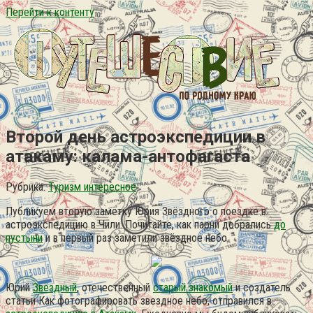
Перейти к контенту
Второй день астроэкспедиции в
атакаму: калама-антофагаста
Рубрика:
Туризм интересное
Публикуем вторую заметку Юрия Звёздного о поездке в
астроэкспедицию в Чили. Почитайте, как парни добрались
до
пустыни
и в первый раз заметили звёздное небо.
Юрий
Звёздный
, отечественный
старый знакомый
и создатель
статьи Как фотографировать звездное небо, отправился в