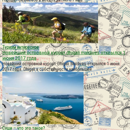
Туризм интересное
Новейший островной курорт dhigali maldives открылся 1
июня 2017 года
Новейший островной курорт Dhigali Maldives открылся 1 июня
2017 года. Dhigali в собственности наибольшей
Суши – что это такое?