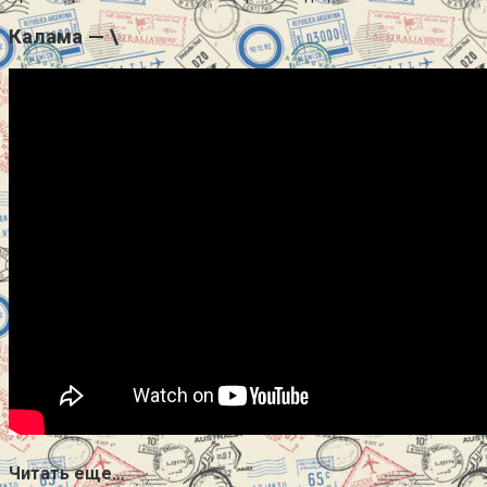
Калама — \
Читать еще…