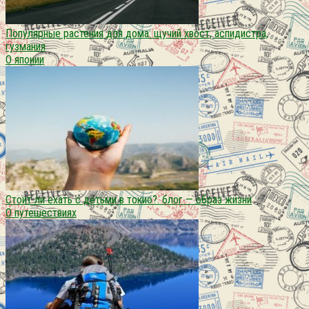
Популярные растения для дома: щучий хвост, аспидистра,
гузмания
О японии
Стоит ли ехать с детьми в токио?. блог — образ жизни
О путешествиях