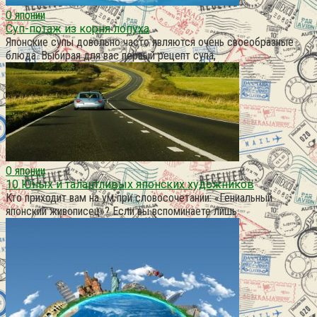
О японии
Суп-потаж из корня лопуха
Японские супы довольно часто являются очень своеобразные
блюда. Выбирая для вас первый рецепт супа,
О японии
10 Юных и талантливых японских художников
Кто приходит вам на ум при словосочетании: «Гениальный
японский живописец»? Если вы вспоминаете лишь