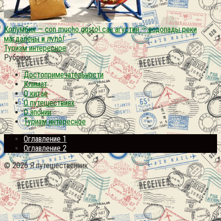
Колумбия — con mucho gusto! сан агустин — водопады реки
магдалены и луло!
Туризм интересное
Рубрики
Достопримечательности
Климат
О китае
О путешествиях
О японии
Туризм интересное
Оглавление 1
Оглавление 2
© 2026 Я путешественник