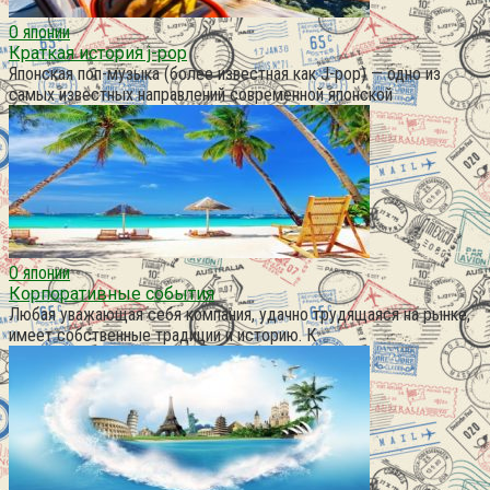
О японии
Краткая история j-pop
Японская поп-музыка (более известная как J-pop) — одно из
самых известных направлений современной японской
О японии
Корпоративные события
Любая уважающая себя компания, удачно трудящаяся на рынке,
имеет собственные традиции и историю. К