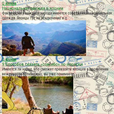
О японии
Национальная одежда в японии
Фактически у каждого народа имеется собственная национальная
одежда. Японцы тут не исключение и о
О японии
9 Способов сказать «спасибо» по-японски
Имеется ли народ, что сможет превзойти японцев в проявлении
вежливости? Возможно, вы уже понимаете