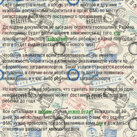
сети самостоятельно, а после этого с анкетой и другими
нужными документами обратиться в орган ФМС по месту
регистрации либо месту постоянного проживания.
До подачи документов не забудьте оплатить госпошлину. Размер
госпошлины будет различаться в зависимости от того,
кто
приобретает паспорт (
взрослый
либо ребенок) и какой паспорт в
итоге будет выдан (ветхого либо нового типа).
Чтобы не заниматься всем самостоятельно, вы имеете
возможность обратиться в компанию оказывающую услуги по
оформлению загранпаспортов. Такие услуги становятся особенно
актуальны, в случае если необходимость поездки появилась
неожиданно, а у вас либо ребенка нет загранпаспорта.
Но направляться не забывать, что сделать загранпаспорт за один
невозможно. Исключение может составить лишь паспорт для
ребенка до года.
Все остальным в
любом
случае
нужно будет
выжидать от 10
дней, до нескольких месяцев. Это связано с тем, что отделу
ФМС нужно проверить предоставленные вами
эти
и дождаться
ответов на запросы от многих органов.