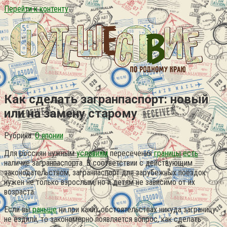
Перейти к контенту
Как сделать загранпаспорт: новый
или на замену старому
Рубрика:
О японии
Для россиян нужным
условиям
пересечения
границы
есть
наличие загранпаспорта. В соответствии с действующим
законодательством, загранпаспорт для зарубежных поездок
нужен не только взрослым, но и детям не зависимо от их
возраста.
Если вы
раньше
ни при каких обстоятельствах никуда заграницу
не ездили, то закономерно появляется вопрос, как сделать