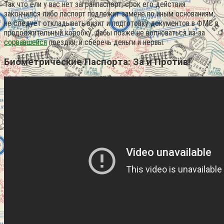
Так что ели у вас нет загранпаспорт, срок его действия
закончился либо паспорт подлежит замене по иным основаниям,
не следует откладывать визит и подготовку документов в ФМС в
продолжительный коробку, дабы позже не волноваться из-за
сорвавшейся
поездки, и сберечь деньги и нервы.
Биометрические Паспорта: За и Против!