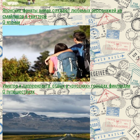
Японские фанаты аниме создают любимых персонажей из
смайликов в твиттере
О японии
Иматра и лаппеенранта: отдых в «русских» городах финляндии
О путешествиях