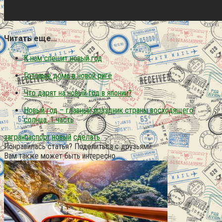
Читать еще…
К нам спешит новый год
Готовые дома в новой риге
Что дарят на новый год в японии?
Новый год – главный праздник страны восходящего
солнца. 1 часть
загранпаспорт
новый
сделать
Понравилась статья? Поделиться с друзьями:
Вам также может быть интересно