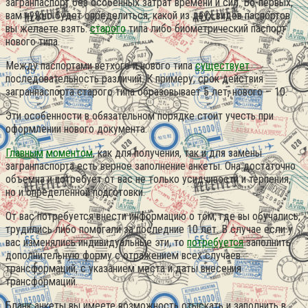
загранпаспорт без особенных затрат времени и сил. Во-первых,
вам нужно будет определиться, какой из двух видов паспортов
вы желаете взять:
старого
типа либо биометрический паспорт
нового типа.
Между паспортами ветхого и нового типа
существует
последовательность различий. К примеру, срок действия
загранпаспорта старого типа образовывает 5 лет, нового – 10.
Эти особенности в обязательном порядке стоит учесть при
оформлении нового документа.
Главным
моментом
, как для получения, так и для замены
загранпаспорта есть верное заполнение анкеты. Она достаточно
объемна и потребует от вас не только усидчивости и терпения,
но и определенной подготовки.
От вас потребуется внести информацию о том, где вы обучались,
трудились либо помогали за последние 10 лет. В случае если у
вас изменялись индивидуальные эти, то
потребуется
заполнить
дополнительную форму с отражением всех случаев
трансформаций, с указанием места и даты внесения
трансформаций.
Бланк анкеты вы имеете возможность отыскать и заполнить в