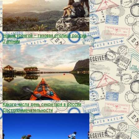
Новый уренгой – газовая столица россии
О японии
Какого числа день секретаря в россии
Достопримечательности