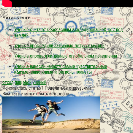
Читать еще…
Ученые считают безопасным &складирование& co2 под
землей
Ученые проследили зажизнью летучих мышей
Ученые опровергли данные оглобальном потеплении
Ученые нанесли накарту самые чувствительные
к&изменению климата регионы планеты
отход
пищевой
ученый
Понравилась статья? Поделиться с друзьями:
Вам также может быть интересно