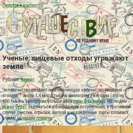
Перейти к контенту
Ученые: пищевые отходы угрожают
земле
Рубрика:
Климат
Человечество создаёт ошеломляющее количество пищевых
отходов ? около 1,4 млрд тысячь киллограм ежегодно (это на
400 тысячь киллограм больше веса
горы Фудзияма
). Но людям
нужно
будет
задуматься о сокращении потребления, в противном
случае очистки, огрызки, шелуха и недоеденные торты сломают
климат на
нашем планете
.