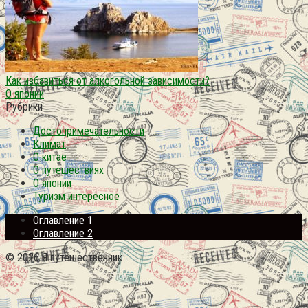
Как избавиться от алкогольной зависимости?
О японии
Рубрики
Достопримечательности
Климат
О китае
О путешествиях
О японии
Туризм интересное
Оглавление 1
Оглавление 2
© 2026 Я путешественник