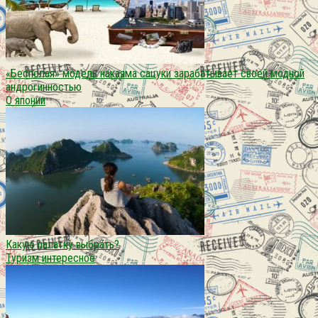
«Бесполая» модель накаяма сацуки зарабатывает своей модной
андрогинностью
О японии
Какую палатку выбрать?
Туризм интересное