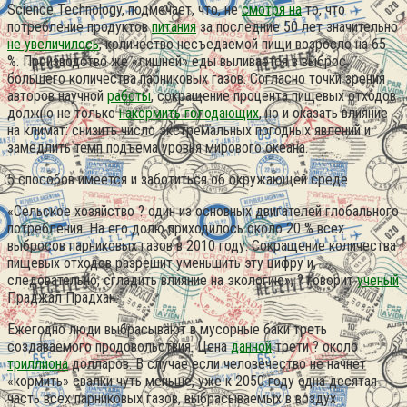
Science Technology, подмечает, что, не
смотря на
то, что
потребление продуктов
питания
за последние 50 лет значительно
не увеличилось
, количество несъедаемой пищи возросло на 65
%.
Производство же «лишней» еды выливается в выброс
большего количества парниковых газов. Согласно точки зрения
авторов научной
работы
, сокращение процента пищевых отходов
должно не только
накормить голодающих
, но и оказать влияние
на климат: снизить число экстремальных погодных явлений и
замедлить темп подъема уровня мирового океана.
5 способов имеется и заботиться об окружающей среде
«Сельское хозяйство ? один из основных двигателей глобального
потребления. На его долю приходилось около 20 % всех
выбросов парниковых газов в 2010 году. Сокращение количества
пищевых отходов разрешит уменьшить эту цифру и,
следовательно, сгладить влияние на экологию», ? говорит
ученый
Праджал Прадхан.
Ежегодно люди выбрасывают в мусорные баки треть
создаваемого продовольствия. Цена
данной
трети ? около
триллиона
долларов. В случае если человечество не начнет
«кормить» свалки чуть меньше, уже к 2050 году одна десятая
часть всех парниковых газов, выбрасываемых в воздух