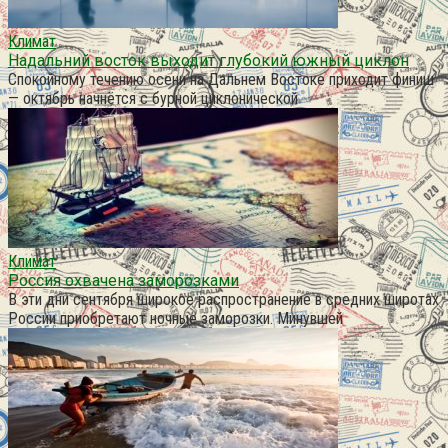
Климат
Надальний восток выходит глубокий южный циклон
Спокойному течению осени на Дальнем Востоке приходит финиш
— октябрь начнётся с бурной циклонической
Климат
Россия охвачена заморозками
В эти дни сентября широкое распространение в средних широтах
России приобретают ночные заморозки. Минувшей