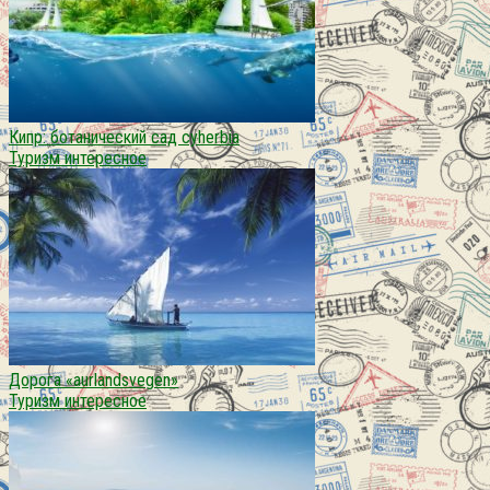
Кипр: ботанический сад cyherbia
Туризм интересное
Дорога «aurlandsvegen»
Туризм интересное