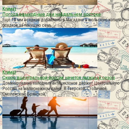
Климат
Погода ввыходные дни на&дальнем востоке
Ещё 18 мм осадков добавлены в Магадане в июльскую копилку
осадков за текущую семь
Климат
Скоро вцентральной россии начется лыжный сезон
Доминирование холодных антициклонов держит Центральную
Россию на малоснежном пайке. В Тверской, Столичной,
Смоленской, Брянской,