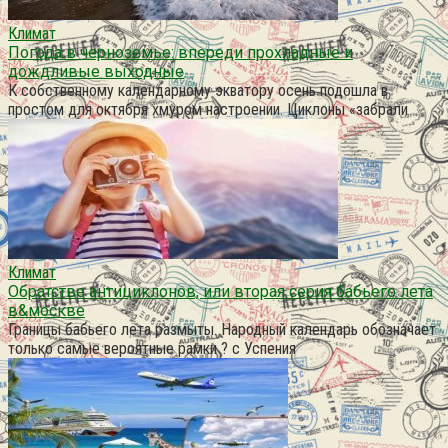
Климат
Погода в черноземье: впереди прохладные и
дождливые выходные
К собственному календарному экватору осень подошла в
простом для октября хмуром настроении. Циклоны «забрали
Климат
Обратстве антициклонов, или вторая серия бабьего лета
в&москве
Границы бабьего лета размыты. Народный календарь обозначает
только самые вероятные рамки ? с Успения