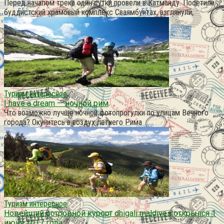
Перед началом трека один сутки провели в Катманду. Посетили
буддистский храмовый комплекс Сваямбунтах, взглянули,
Туризм интересное
I have a dream — ночной рим
Что возможно лучше ночной фотопрогулки по улицам Вечного
города? Окунитесь в воздух летнего Рима
Туризм интересное
Новейший островной курорт dhigali maldives открылся 1
июня 2017 года