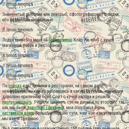
// timon-timonich
Знаменитый рыболев или леворыб, сфотографировал с лодки,
ибо толпы там нереальные.
// timon-timonich
Лодка привезла меня на
набережную
Клар-Ки, зону с кучей
магазинов, пабов и ресторанов.
// timon-timonich
// timon-timonich
// timon-timonich
По
поводу
еды: ценники в ресторанах, на самом деле,
немаленькие, но как-то забравшись в какую-то глушь, мы нашли
довольно приличный Food Court с кучей народа и решили
протестировать
. Решили заказать суп на двоих и по второму, так
как мы были
довольно голодные
, моя попутчица очень
настаивала взять
большую порцию супа, я её кое-как уговорил, и
мы взяли среднюю.
За 6 сингапурских долларов (около 150 рублей ) мы получили