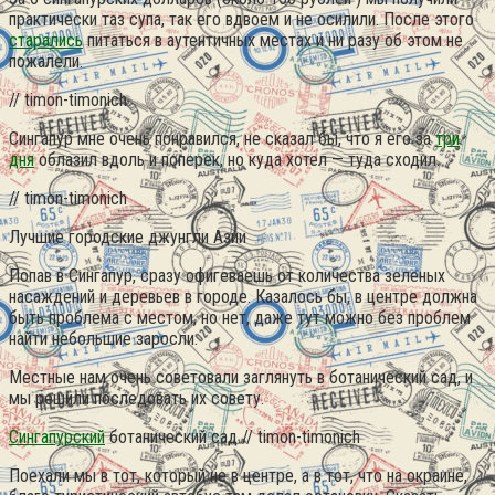
практически таз супа, так его вдвоем и не осилили. После этого
старались
питаться в аутентичных местах и ни разу об этом не
пожалели.
// timon-timonich
Сингапур мне очень понравился, не сказал бы, что я его за
три
дня
облазил вдоль и поперек, но куда хотел — туда сходил.
// timon-timonich
Лучшие городские джунгли Азии
Попав в Сингапур, сразу офигеваешь от количества зеленых
насаждений и деревьев в городе. Казалось бы, в центре должна
быть проблема с местом, но нет, даже тут можно без проблем
найти небольшие заросли.
Местные нам очень советовали заглянуть в ботанический сад, и
мы решили последовать их совету.
Сингапурский
ботанический сад // timon-timonich
Поехали мы в тот, который не в центре, а в тот, что на окраине,