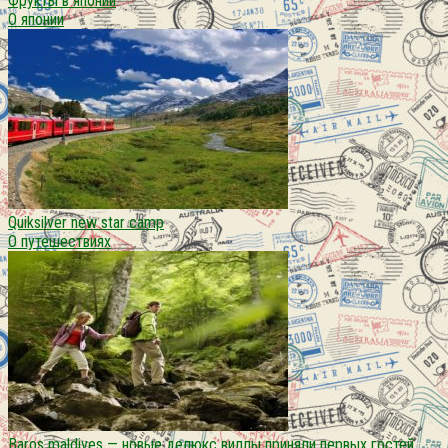
Фрукты в японии
О японии
Quiksilver new star camp
О путешествиях
Baros maldives — новые делюкс виллы приняли первых гостей