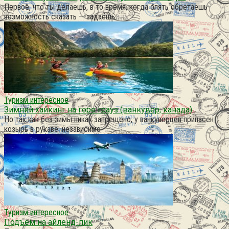
Первое, что ты делаешь, в то время, когда опять обретаешь
возможность сказать — задаёшь
Туризм интересное
Зимний хайкинг на горе грауз (ванкувер, канада)
Но так как без зимы никак запрещено, у ванкуверцев припасен
козырь в рукаве: независимо
Туризм интересное
Подъем на айленд-пик