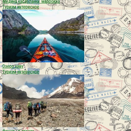
Медина касабланки. маррокко
Туризм интересное
Озеро киву
Туризм интересное