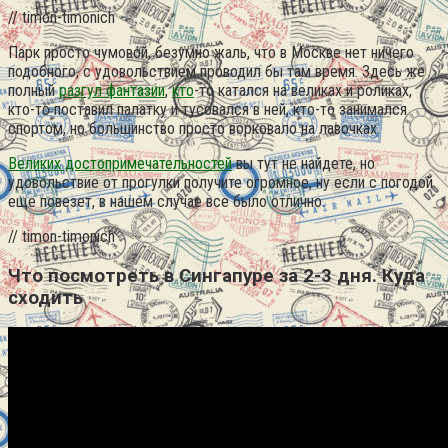
// timon-timonich
Парк просто чумовой, безумно жаль, что в Москве нет ничего
подобного, с удовольствием проводил бы там время. Здесь же
полный
разгул фантазии
,
кто
-то катался на великах и роликах,
кто-то поставил палатку и тусовался в ней, кто-то занимался
спортом, но большинство просто ворковало на лавочках.
Великих достопримечательностей
вы тут не найдете, но
удовольствие от прогулки получите огромное, ну если с погодой
еще повезет, в нашем случае все было отлично.
// timon-timonich
Что посмотреть в Сингапуре за 2-3 дня. Куда
сходить