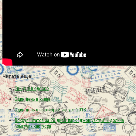
Читать еще…
Три дня в одессе
Один день в киеве
Один день в нью-йорке. август 2013
Вокруг штатов за 20 дней: парк "джошуа-три" и долина
прыгучих кактусов