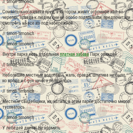
// timon-timonich
Сомнительного цвета пруд, в котором живет огромное кол-во
черепах, правда к людям они не особо подплывали, предпочитали
смотреть на все из-под набережной.
// timon-timonich
// timon-timonich
Внутри парка есть отдельная
платная забава
Парк орхидей.
// timon-timonich
Небольшие местные водопады, жаль, правда, штатива не было,
но вроде и с рук ничего получилось.
// timon-timonich
Местные свадебщики, их, кстати, в этом парке достаточно много
тусовалось.
// timon-timonich
У лебедей диета! Не кормить.