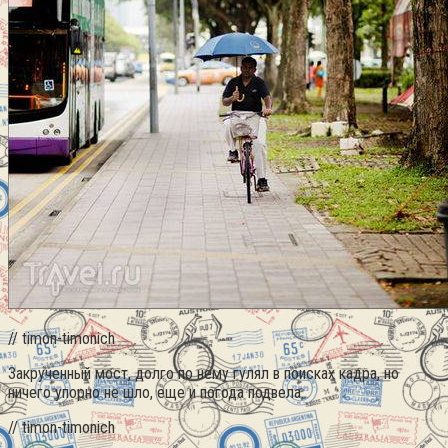
// timon-timonich
Закрученный мост, долго по нему гулял в поисках кадра, но
ничего упорно не шло, еще и погода подвела.
// timon-timonich