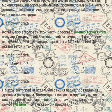
благо туристический автобус там делал остановку. Сказать
можно сразу, он огромный, мы там провели примерно 4 часа,
довольно активно изучая все закоулки парка, но так полностью
его и не посмотрели.
// timon-timonich
Кстати, про заголовок этой части рассказа:
именно такой титул
получил Сингапурский ботанический от журнала Time, также
парку присудили три звезды в рейтинге Michelin Green Guidе,
оказывается и такой есть.
// timon-timonich
Людей нет вообще.
// timon-timonich
// timon-timonich
На этой фотографии отдельная секция парка, посвященная
древним растениям. Воссоздают какую-то эру, какую точно, к
сожалению, не запомнил, но, кстати, там довольно приятно и что
самое
главное
— очень свежо и прохладно.