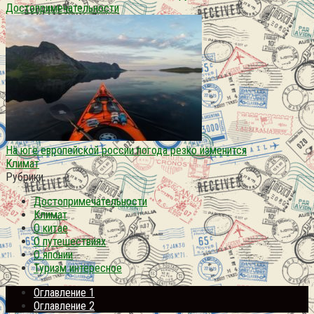
Достопримечательности
На юге европейской россии погода резко изменится
Климат
Рубрики
Достопримечательности
Климат
О китае
О путешествиях
О японии
Туризм интересное
Оглавление 1
Оглавление 2