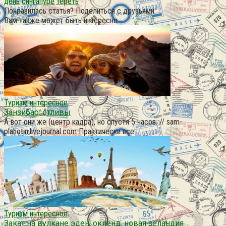
день
сингапуре
тереть
Понравилась статья? Поделиться с друзьями:
Вам также может быть интересно
Туризм интересное
Занзибар. отливы
А вот они же (центр кадра), но спустя 5 часов. // sam-
plahotin.livejournal.com Практически все
Туризм интересное
Закат на вулкане эден. окленд, новая зеландия