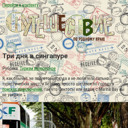
Перейти к контенту
Три дня в сингапуре
Рубрика:
Туризм интересное
Я, как обычно, не подготовился, да и не любитель сильно
туристических мест, и поэтому просто шатался по городу в
поисках приключений
, так что Сентосы или видов с Marina Bay вы
не увидите.