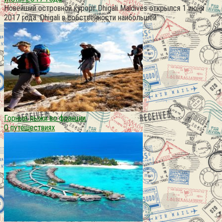
Новейший островной курорт Dhigali Maldives открылся 1 июня
2017 года. Dhigali в собственности наибольшей
Горные лыжи во франции
О путешествиях