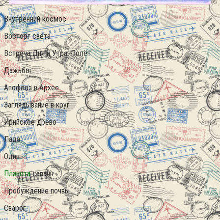
Внутренний космос
Восторг света
Встреча Дня и Утра. Полёт
Дажьбог
Апофеоз в Архее
Заглядывание в круг
Ирийское древо
Лада
Один
Планета
саванн
Пробуждение почвы
Сварог