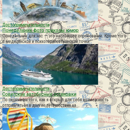
Достопримечательности
Понедельник фото приколы юмор
Понедельник для нас — это настоящее опробование. Кроме того
с медицинской и психотерапевтической точки
Достопримечательности
Советские автобусные остановки
По окончании того, как я открыл для себя возможность
отправляться в долгие путешествия на