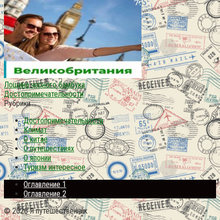
Лощина черного бамбука
Достопримечательности
Рубрики
Достопримечательности
Климат
О китае
О путешествиях
О японии
Туризм интересное
Оглавление 1
Оглавление 2
© 2026 Я путешественник