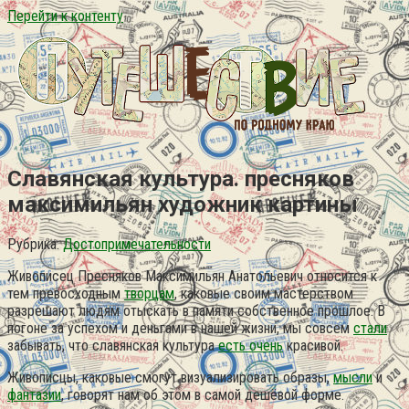
Перейти к контенту
Славянская культура. пресняков
максимильян художник картины
Рубрика:
Достопримечательности
Живописец Пресняков Максимильян Анатольевич относится к
тем превосходным
творцам
, каковые своим мастерством
разрешают людям отыскать в памяти собственное прошлое. В
погоне за успехом и деньгами в нашей жизни, мы совсем
стали
забывать, что славянская культура
есть очень
красивой.
Живописцы, каковые смогут визуализировать образы,
мысли
и
фантазии
, говорят нам об этом в самой дешёвой форме.