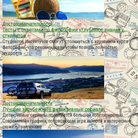
Достопримечательности
Тесты с ответами по философии углубляют знания у
студентов
Студентов Институтов смогут столкнуться с изучением курса
философии, что рекомендован чтобы познать полностью
мудрость
Достопримечательности
Лучшие зарубежные детективные сериалы
Детективные сериалы пользуются большой популярностью.
Современная графика, потрясающая игра актеров и интересные
сюжеты завлекают