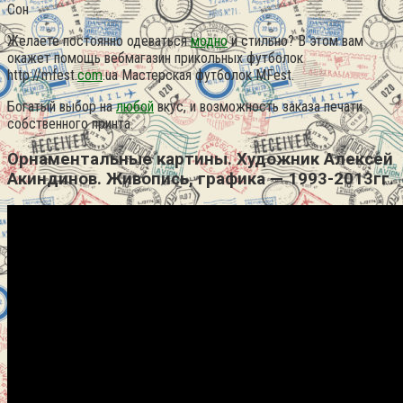
Сон
Желаете постоянно одеваться
модно
и стильно? В этом вам
окажет помощь вебмагазин прикольных футболок
http://mfest.
com
.ua Мастерская футболок MFest.
Богатый выбор на
любой
вкус, и возможность заказа печати
собственного принта.
Орнаментальные картины. Художник Алексей
Акиндинов. Живопись, графика — 1993-2013гг.