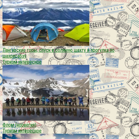
Лангарские горы, спуск в соляную шахту и прогулка по
шахрисабзу
Туризм интересное
Флом (норвегия)
Туризм интересное