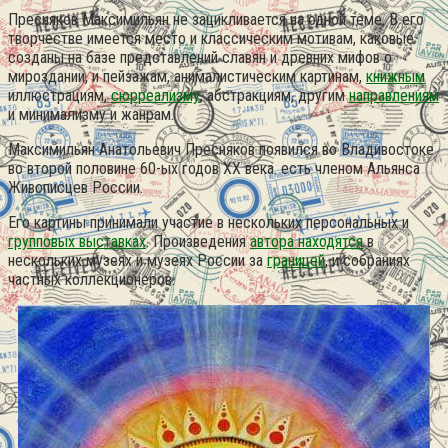
Пресняков Максимильян не зацикливается на одной теме. В его
творчестве имеется место и классическим мотивам, каковые
созданы на базе представлений славян и древних мифов о
мироздании, и пейзажам, анималистическим картинам,
книжным
иллюстрациям,
сюрреализму
, абстракциям, другим
направлениям
и минимализму и жанрам.
Максимильян Анатольевич Пресняков появился во Владивостоке
во второй половине 60-ых годов XX века. есть членом Альянса
Живописцев России.
Его картины принимали участие в нескольких персональных и
групповых выставках
. Произведения
автора находятся
в
нескольких музеях и музеях России за
границей
, и собраниях
частных коллекционеров.