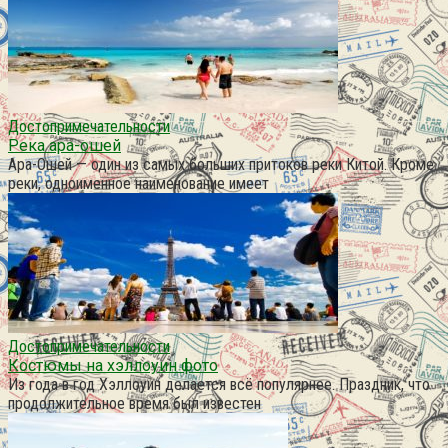
Достопримечательности
Река ара-ошей
Ара-Ошей — один из самых больших притоков реки Китой. Кроме
реки, одноименное наименование имеет
Достопримечательности
Костюмы на хэллоуин фото
Из года в год Хэллоуин делается всё популярнее. Праздник, что
продолжительное время был известен