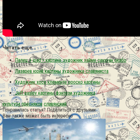
Читать еще…
Палец + ipad = картина. художник хайме санхуан окабо
Лазарев юрий картины художника-славяниста
Художник хосе клементе ороско картины
Jeff easley картины фэнтези художника
культура
пресняков
славянский
Понравилась статья? Поделиться с друзьями:
Вам также может быть интересно