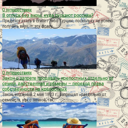
О путешествиях
В отпуск без визы: куда пускают россиян?
Придется ехать в Египет либо Турцию, поскольку не успею
получить визу, — эту фразу
О путешествиях
Закон о запрете продавать крепостных отдельно от
семей. дарственная и обмены – переход права
собственности на крепостных
Закон, изданный 2 мая 1833 г., запрещал «раздельно от
семейств, как с почвой, так