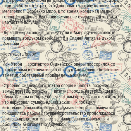
Да и расположены они на улицах с заглавиями типа Оксфорд-
стрит либо Бонд-стрит, что довершает картину колониального
мегаполиса. Особенно мило, в то время, когда над медной
головой королевы Виктории летают не очевидные голуби, а
цветастые попугаи.
Образно выражаясь, в случае если в Америку отправляются
подышать воздухом свободы, то в Сидней летят за духом
Империи.
Послушать оперу
Йон Утсон — архитектор Сиднейской оперы поссорился со
строителями и окончательно покинул Австралию. Он так и не
заметил собственный произведение живьем.
Строение Сиднейского театра оперы и балета, похожее на
замысловатую ракушку, — визитка города. Австралийцы в
обязательном порядке поведают вам про датского архитектора,
что нарисовал сумасшедший эскиз — и победил
интернациональный конкурс, так мысль соригинальничать
понравилась рабочей группе.Строительство продолжалось
намного продолжительнее запланированного времени и
обошлось многократно дороже.