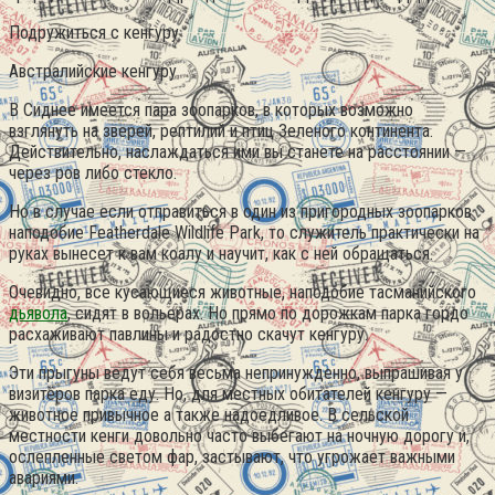
Подружиться с кенгуру
Австралийские кенгуру
В Сиднее имеется пара зоопарков, в которых возможно
взглянуть на зверей, рептилий и птиц Зеленого континента.
Действительно, наслаждаться ими вы станете на расстоянии —
через ров либо стекло.
Но в случае если отправиться в один из пригородных зоопарков
наподобие Featherdale Wildlife Park, то служитель практически на
руках вынесет к вам коалу и научит, как с ней обращаться.
Очевидно, все кусающиеся животные, наподобие тасманийского
дьявола
, сидят в вольерах. Но прямо по дорожкам парка гордо
расхаживают павлины и радостно скачут кенгуру.
Эти прыгуны ведут себя весьма непринужденно, выпрашивая у
визитёров парка еду. Но, для местных обитателей кенгуру —
животное привычное а также надоедливое. В сельской
местности кенги довольно часто выбегают на ночную дорогу и,
ослепленные светом фар, застывают, что угрожает важными
авариями.