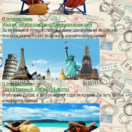
О путешествиях
Индия: на поезде по стране махараждей
За недельное путешествие в самом шикарном из индийских
поездов нужно будет выложить внушительную сумму.
О путешествиях
Такой разный, дубай (23 фото)
Я обожаю Дубай, в любое время года он красив. Он чуть более
комфортен зимний