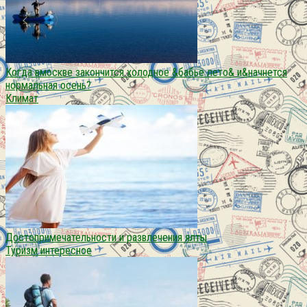
Когда вмоскве закончится холодное &бабье лето& и&начнется
нормальная осень?
Климат
Достопримечательности и развлечения ялты
Туризм интересное