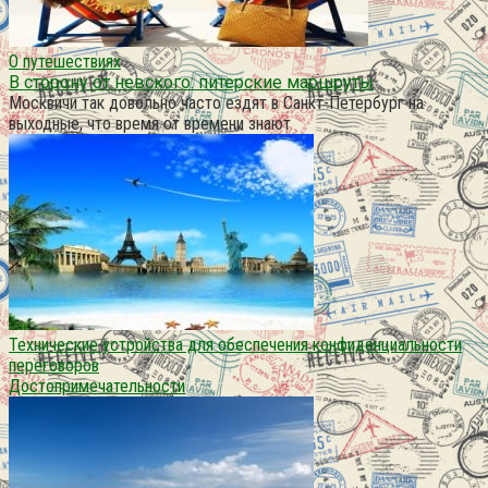
О путешествиях
В сторону от невского: питерские маршруты
Москвичи так довольно часто ездят в Санкт-Петербург на
выходные, что время от времени знают
Технические устройства для обеспечения конфиденциальности
переговоров
Достопримечательности