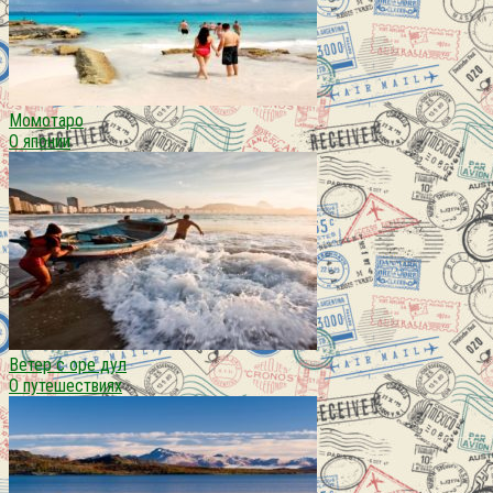
Момотаро
О японии
Ветер с оре дул
О путешествиях