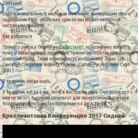
Девушки!
Будьте внимательны к молодым мужчинам, выпивающим пиво в
сиднейском баре, поскольку один из них может оказаться
настоящим принцем!
Как добраться
Прямого рейса в Сидней не
существует
, но возможно выбрать
пункт и авиакомпанию пересадки, транзитом посетив прекрасный
азиатский город. Такие возможности воображают Токио (JAL),
Сингапур (Singapore airlines), Гонконг (Cathay Pacific) либо Сеул
(KAL).
В то время, когда ехать
В то время, когда у нас лето, в Австралии зима. Считается, что с
мая по август — лучший результат для экскурсионной поездки.
Воздушное пространство прогревается до + 16–20 °С
Бриллиантовая Конференция 2017 Сидней