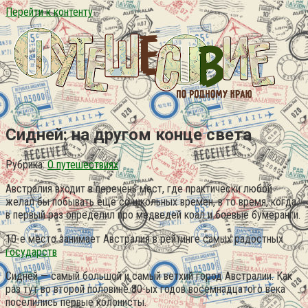
Перейти к контенту
Сидней: на другом конце света
Рубрика:
О путешествиях
Австралия входит в перечень мест, где практически любой
желал бы побывать еще со школьных времен, в то время, когда
в первый раз определил про медведей коал и боевые бумеранги.
10-е место занимает Австралия в рейтинге самых радостных
государств
Сидней — самый большой и самый ветхий город Австралии. Как
раз тут во второй половине 80-ых годов восемнадцатого века
поселились первые колонисты.