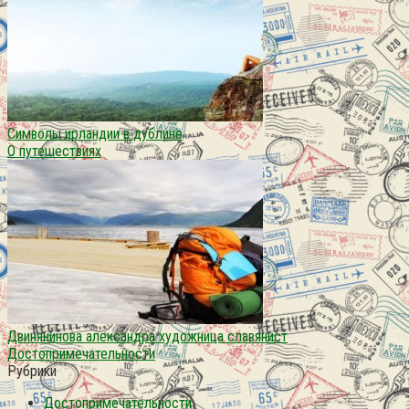
Символы ирландии в дублине
О путешествиях
Двинянинова александра художница славянист
Достопримечательности
Рубрики
Достопримечательности