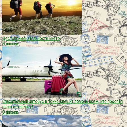
Достопримечательности киото
О японии
Спасательный автобус в токио спешит помочь всем, кто проспал
свою остановку!
О японии