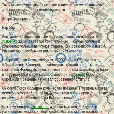
Так что «кенгурятник» на машине в Австралии устанавливают не
для красоты, а в силу необходимости.
Встретить принца
Бар Slip
Австралия славится не только своим вином, но и пивом. В
условиях
жары делается ясно, что пиво — самый логичный
слабоалкогольный напиток в Сиднее. Как раз с пабом и пивом
связана одна необычная романтическая история.
На протяжении Олимпийских игр 2002 года в Сиднее Его
Королевское Высочество, наследник датского престола
кронпринц Фредерик выпивал пиво в простом сиднейском баре…
и познакомился в том месте с местной
девушкой
Мэри.
Скромный Фредерик не назвал собственного титула.
Он согласился большое количество позднее, в то время, когда
осознал, что влюблен. И да, Мэри стала
женой
принца и сейчас
именуется Ее Королевским Высочеством.
История совсем
настоящая
, а в память о ней на баре Slip
установлена мемориальная доска. Мораль сказки несложна.