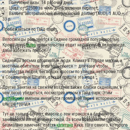
Получение визы: 14 рабочих дней;
Цена: от $2500 за чемь дней, включая перелет;
Валюта: австралийский американский доллар (AUD), 1 AUD =
33 р.
Пробежайться по Гайд-парку
Велосипеды пользуются в Сиднее громадной популярностью.
Кроме того
глава
правительства ездит на работу на велосипеде,
дабы избежать пробок.
Сиднейцы весьма спортивные люди. Климат в городе мягкий, и
местные обитатели этим пользуются — для того чтобы
количества людей, бегающих кроссы по улицам, нет кроме того
в Соединенных Штатах, откуда пришла эта мода.
Другие занятия на свежем воздухе также близки сиднейцам, в
чем легко убедиться, посмотрев утром в Гайд-парк. Этим
английским
именем именуется громадной парк в историческом
центре города.
Тут не только бегают, вместе с тем играются в бадминтон,
занимаются йогой и гимнастикой. За всем праздником судьбы
безмолвно замечает статуя
капитана
Кука, того самого, которого