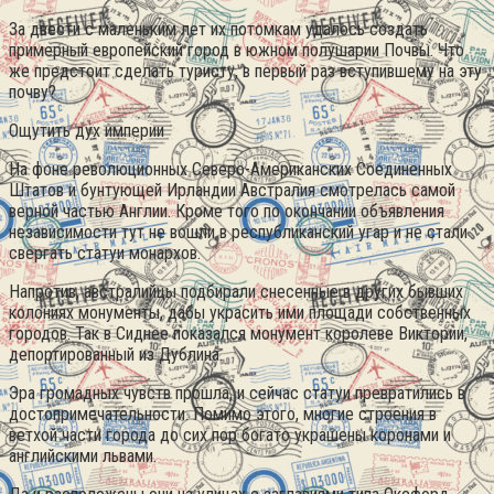
За двести с маленьким лет их потомкам удалось создать
примерный европейский город в южном полушарии Почвы. Что
же предстоит сделать туристу, в первый раз вступившему на эту
почву?
Ощутить дух империи
На фоне революционных Северо-Американских Соединенных
Штатов и бунтующей Ирландии Австралия смотрелась самой
верной частью Англии. Кроме того по окончании объявления
независимости тут не вошли в республиканский угар и не стали
свергать статуи монархов.
Напротив, австралийцы подбирали снесенные в других бывших
колониях монументы, дабы украсить ими площади собственных
городов. Так в Сиднее показался монумент королеве Виктории,
депортированный из Дублина.
Эра громадных чувств прошла, и сейчас статуи превратились в
достопримечательности. Помимо этого, многие строения в
ветхой части города до сих пор богато украшены коронами и
английскими львами.