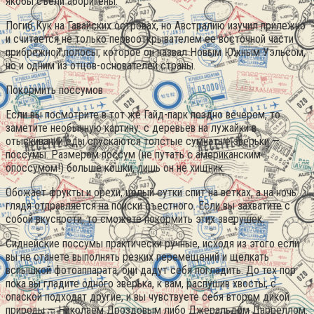
якобы съели аборигены.
Погиб Кук на Гавайских островах, но Австралию изучил прилежно
и считается не только первооткрывателем ее восточной части
прибрежной полосы, которое он назвал Новым Южным Уэльсом,
но и одним из отцов-основателей страны.
Покормить поссумов
Если вы посмотрите в тот же Гайд-парк поздно вечером, то
заметите необычную картину: с деревьев на лужайки в
отыскивании еды спускаются толстые сумчатые зверьки —
поссумы. Размером поссум (не путать с американским
опоссумом!) больше кошки, лишь он не хищник.
Обожает фрукты и орехи, целый сутки спит на ветках, а на ночь
глядя отправляется на поиски съестного. Если вы захватите с
собой вкусности, то сможете покормить этих зверушек.
Сиднейские поссумы практически ручные, исходя из этого если
вы не станете выполнять резких перемещений и щелкать
вспышкой фотоаппарата, они дадут себя погладить. До тех пор
пока вы гладите одного зверька, к вам, распушив хвосты, с
опаской подходят другие, и вы чувствуете себя втором дикой
природы — Николаем Дроздовым либо Джеральдом Дарреллом.