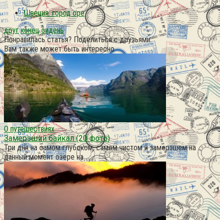
Швеция: город оре
друг
конец
сидень
Понравилась статья? Поделиться с друзьями:
Вам также может быть интересно
О путешествиях
Замерзший байкал (20 фото)
Три дня на самом глубоком, самом чистом и замерзшем на
данный момент озере на