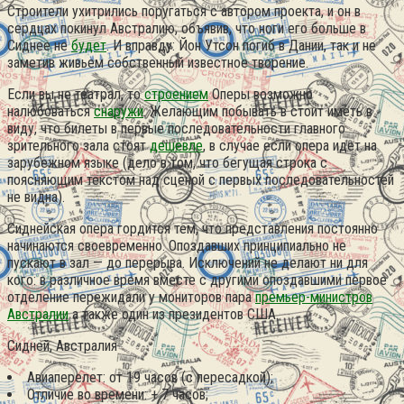
Строители ухитрились поругаться с автором проекта, и он в
сердцах покинул Австралию, объявив, что ноги его больше в
Сиднее не
будет
. И вправду: Йон Утсон погиб в Дании, так и не
заметив живьем собственный известное творение.
Если вы не театрал, то
строением
Оперы возможно
налюбоваться
снаружи
. Желающим побывать в стоит иметь в
виду, что билеты в первые последовательности главного
зрительного зала стоят
дешевле
, в случае если опера идет на
зарубежном языке (дело в том, что бегущая строка с
поясняющим текстом над сценой с первых последовательностей
не видна).
Сиднейская опера гордится тем, что представления постоянно
начинаются своевременно. Опоздавших принципиально не
пускают в зал — до перерыва. Исключений не делают ни для
кого: в различное время вместе с другими опоздавшими первое
отделение пережидали у мониторов пара
премьер-министров
Австралии
а также один из президентов США.
Сидней, Австралия
Авиаперелет: от 19 часов (с пересадкой);
Отличие во времени: + 7 часов;