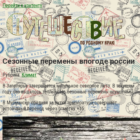
Перейти к контенту
Сезонные перемены впогоде россии
Рубрика:
Климат
В Заполярье завершается маленькое северное лето. В текущем
году оно выдалось теплым. Но сезонные перемены неумолимы.
В Мурманске средняя за сутки температура совершает
устойчивый переход через отметку +15.