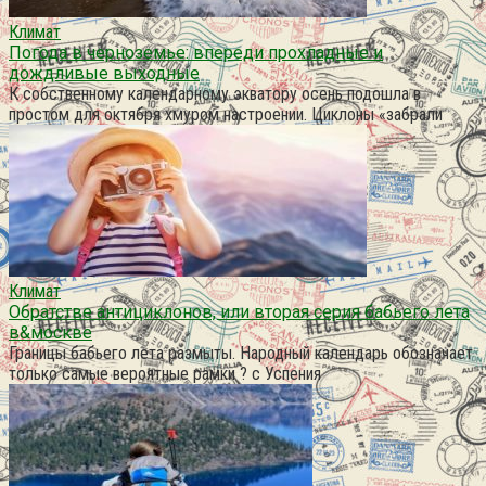
Климат
Погода в черноземье: впереди прохладные и
дождливые выходные
К собственному календарному экватору осень подошла в
простом для октября хмуром настроении. Циклоны «забрали
Климат
Обратстве антициклонов, или вторая серия бабьего лета
в&москве
Границы бабьего лета размыты. Народный календарь обозначает
только самые вероятные рамки ? с Успения