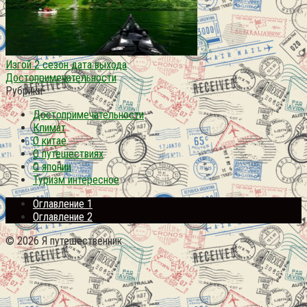
Изгой 2 сезон дата выхода
Достопримечательности
Рубрики
Достопримечательности
Климат
О китае
О путешествиях
О японии
Туризм интересное
Оглавление 1
Оглавление 2
© 2026 Я путешественник