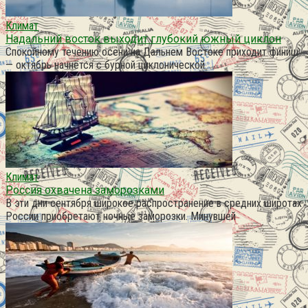
Климат
Надальний восток выходит глубокий южный циклон
Спокойному течению осени на Дальнем Востоке приходит финиш
— октябрь начнётся с бурной циклонической
Климат
Россия охвачена заморозками
В эти дни сентября широкое распространение в средних широтах
России приобретают ночные заморозки. Минувшей