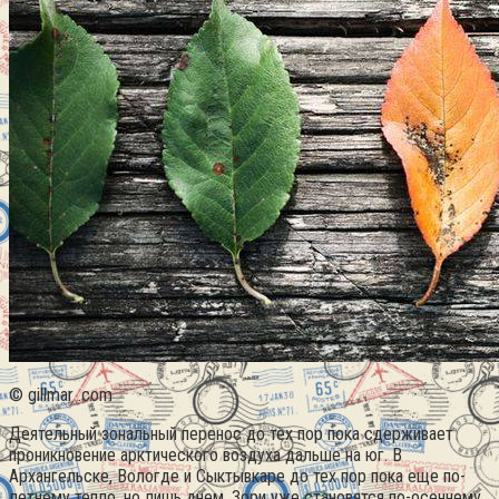
© gillmar .com
Деятельный зональный перенос до тех пор пока сдерживает
проникновение арктического воздуха дальше на юг. В
Архангельске, Вологде и Сыктывкаре до тех пор пока еще по-
летнему тепло, но лишь днем. Зори уже становятся по-осеннему