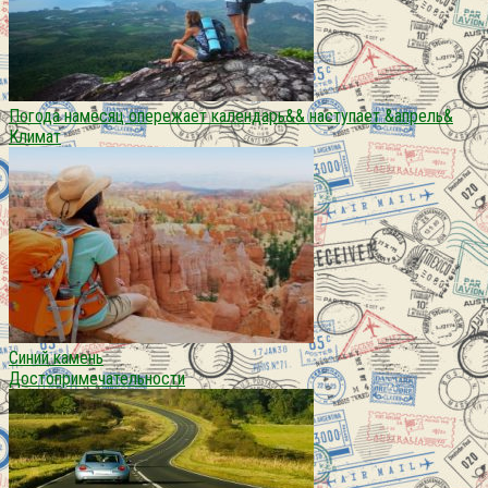
Погода намесяц опережает календарь&& наступает &апрель&
Климат
Синий камень
Достопримечательности