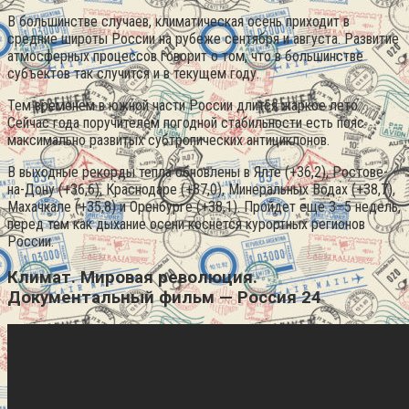
В большинстве случаев, климатическая осень приходит в
средние широты России на рубеже сентября и августа. Развитие
атмосферных процессов говорит о том, что в большинстве
субъектов так случится и в текущем году.
Тем временем в южной части России длится жаркое лето.
Сейчас года поручителем погодной стабильности есть пояс
максимально развитых субтропических антициклонов.
В выходные рекорды тепла обновлены в Ялте (+36,2), Ростове-
на-Дону (+36,6), Краснодаре (+37,0), Минеральных Водах (+38,7),
Махачкале (+35,8) и Оренбурге (+38,1). Пройдет еще 3–5 недель,
перед тем как дыхание осени коснется курортных регионов
России.
Климат. Мировая революция.
Документальный фильм — Россия 24