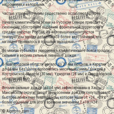
негромкими и холодными.
Частые утренние туманы существенно ослабляют прогрев.
Начало климатической осени на Русском Севере приводит к
сезонному обострению высотной фронтальной территории в
средних широтах России. Из-за повышения контрастов
температуры погода делается все более неустойчивой, что
наглядно проявилось в прошлые выходные.
Во многих субъектах умеренного климатического пояса прошли
сильные и весьма сильные ливневые дожди.
В Новгородской области выпало до 27 мм осадков, и Карелии ?
до 34 мм. Без шуток пополнились месячные суммы дождей в
Костромской области (30 мм), Удмуртии (28 мм) и Свердловской
области (40 мм).
Весьма сильные дожди (до 64 мм) зафиксированы в Ханты-
Мансийском округе. Везде предосенним дождям сопутствовало
быстрое понижение температуры, которая ушла от +24…+29 к
более обычным для этого времени значениям ? +19…+24.
© Algefoto .com