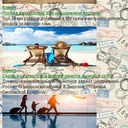
Климат
Погода ввыходные дни на&дальнем востоке
Ещё 18 мм осадков добавлены в Магадане в июльскую копилку
осадков за текущую семь
Климат
Скоро вцентральной россии начется лыжный сезон
Доминирование холодных антициклонов держит Центральную
Россию на малоснежном пайке. В Тверской, Столичной,
Смоленской, Брянской,