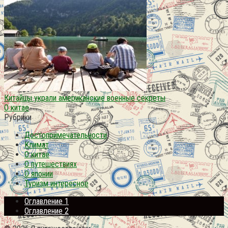
Китайцы украли американские военные секреты
О китае
Рубрики
Достопримечательности
Климат
О китае
О путешествиях
О японии
Туризм интересное
Оглавление 1
Оглавление 2