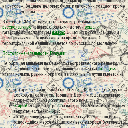
языки. В образовательных учреждениях преподают, в основном
на русском. Ведение деловых бумаг в автономии создают кроме
этого на русском.
В области СМИ кроме этого превалируют каналы и
русскоязычные
издания, с равными долями
вещания
на
гагаузском и молдавском
языках
. Общение с организациями и
предприятиями, находящимися за пределами данной
территориальной единицы ведется по-русски и по-молдавски.
Достопримечательности Гагаузии
Не обращая внимания на бедность географического рельефа,
представляющего собой чередование выжженных
солнцем
низких холмов, равнин и оврагов, взглянуть в Гагаузии имеется на
что:
это христианские собор св. Иоанна в Комрате, церковь св.
церковь и Георгия св. Троицы в Дезгинже, датированные
второй половиной девятнадцатого века;
старый
монумент «Троянов вал», причисляемый к третьему
веку отечественной эры;
исторический монумент, посвященный Кагульской битве,
относящийся к восемнадцатому веку в городе Вулканешты
;