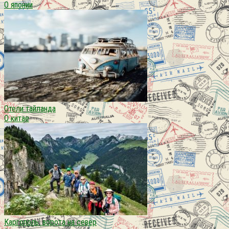
О японии
Отели тайланда
О китае
Каргополь: ворота на север