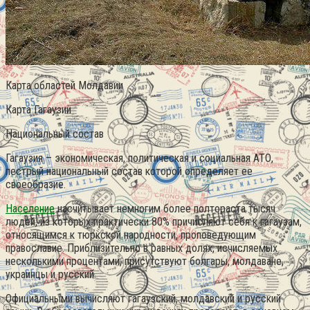
Карта областей Молдавии
Карта Гагаузии
Национальный состав
Гагаузия – экономическая, политическая и социальная АТО,
пестрый национальный состав которой определяет ее
своеобразие.
Население
насчитывает немногим более полтораста тысяч
людей, из которых практически 80% причисляют себя к гагаузам,
относящимся к тюркской народности, проповедующим
православие. Приблизительно в равных долях, исчисляемых
несколькими процентами, присутствуют болгары, молдаване,
украинцы и русский.
Официальными вычисляют гагаузский, молдавский и русский