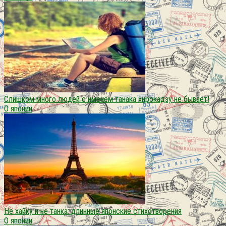
Слишком много людей с именем танака хирокадзу не бывает!
О японии
Не хайку и не танка: длинные японские стихотворения
О японии