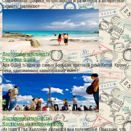
Современная графика, потрясающая игра актеров и интересные
сюжеты завлекают
Достопримечательности
Река ара-ошей
Ара-Ошей — один из самых больших притоков реки Китой. Кроме
реки, одноименное наименование имеет
Достопримечательности
Костюмы на хэллоуин фото
Из года в год Хэллоуин делается всё популярнее. Праздник, что