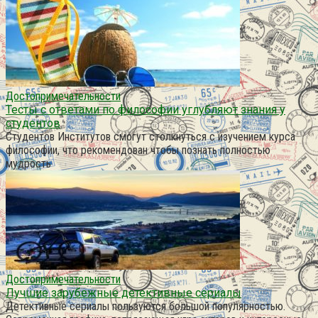
Достопримечательности
Тесты с ответами по философии углубляют знания у
студентов
Студентов Институтов смогут столкнуться с изучением курса
философии, что рекомендован чтобы познать полностью
мудрость
Достопримечательности
Лучшие зарубежные детективные сериалы
Детективные сериалы пользуются большой популярностью.