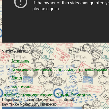
Читать еще…
Мачу-пикчу
Какие достопримечательности посмотреть в александрове
Глазго
Бру-на-бойн
гагаузия
Достопримечательности Гагаузии
Кроме этого
Понравилась статья? Поделиться с друзьями:
Вам также может быть интересно