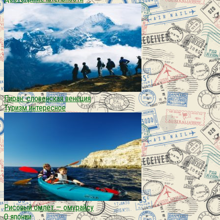
Пиран: словенская венеция
Туризм интересное
Рисовый омлет — омурайсу
О японии