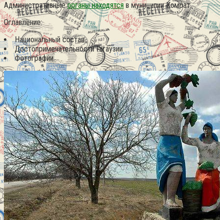
Административные
органы находятся
в муниципии Комрат.
Оглавление:
Национальный состав
Достопримечательности Гагаузии
Фотографии