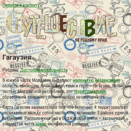
Перейти к контенту
Гагаузия
Рубрика:
Достопримечательности
В южной части Молдавии выделяют
маленькую
независимую
область, имеющую личный флаг, гимн и герб – Гагаузию. Являясь
частью Молдавской республики, это
территориальное
образование сохраняет политическую независимость.
Карта Гагаузии занимательна тем, что включает 4 территориально
несвязанные между собой части, составляющие 3 района единой
автономии. Расположена она в Буджакской степи – засушливой
холмистой части
южно
-молдавской равнины.