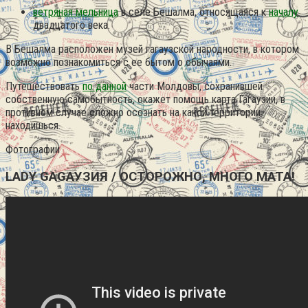
ветряная мельница
в селе Бешалма, относящаяся к
началу
двадцатого века.
В Бешалма расположен музей гагаузской народности, в котором
возможно познакомиться с ее бытом о обычаями.
Путешествовать
по данной
части Молдовы, сохранившей
собственную самобытность, окажет помощь карта Гагаузии, в
противном случае сложно осознать на какой территории
находишься.
Фотографии
LADY GAGAУЗИЯ / ОСТОРОЖНО, МНОГО МАТА!