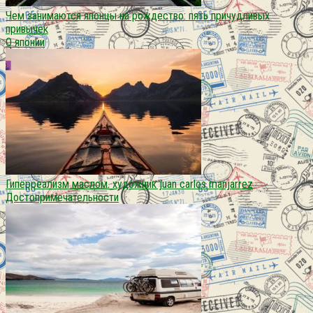
Чем занимаются японцы на рождество: пять причудливых
привычек
О японии
Гиперреализм маслом. художник juan carlos manjarrez
Достопримечательности