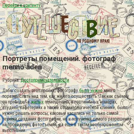
Перейти к контенту
Портреты помещений. фотограф
menno aden
Рубрика:
Достопримечательности
Дабы создать этот проект, фотографу
было нужно
много
поразмыслить над тем, как же его осуществить. Так как съёмку
он проводил в
жилых
помещениях, в гостиничных номерах,
студиях, кафетериях а также стоматологической клинике, было
нужно решать вопросы, каковые касались не только самой
техники создания фотографии, но и получения самого разрешения
на проведение фотосъемки, да ещё в таком необыкновенном
выполнении.