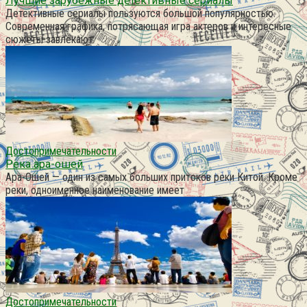
Лучшие зарубежные детективные сериалы
Детективные сериалы пользуются большой популярностью.
Современная графика, потрясающая игра актеров и интересные
сюжеты завлекают
Достопримечательности
Река ара-ошей
Ара-Ошей — один из самых больших притоков реки Китой. Кроме
реки, одноименное наименование имеет
Достопримечательности