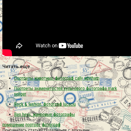
Читать еще…
Портреты животных. фотограф cally whitham
Портреты знаменитостей культового фотографа mark
seliger
Rock & fashion. фотограф lucaciu
Ben heys. жанровые фотографы
помещение
портрет
фотограф
Понравилась статья? Поделиться с друзьями: