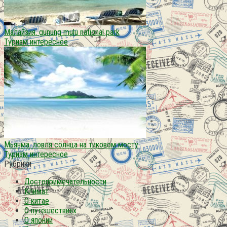
Малайзия. gunung mulu national park
Туризм интересное
Мьянма. ловля солнца на тиковом мосту
Туризм интересное
Рубрики
Достопримечательности
Климат
О китае
О путешествиях
О японии