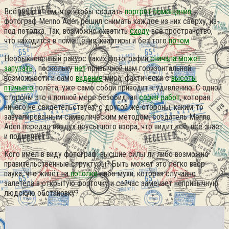
Всё дело в том, что чтобы создать
портрет помещения
,
фотограф Menno Aden решил снимать каждое из них сверху, из-
под потолка.
Так, возможно охватить
сходу
всё пространство,
что находится в помещения, квартиры и без того
потом
.
Необыкновенный ракурс таких фотографий
сначала
может
запутать
, поскольку
нет
привычной нам горизонтальной
возможности и само
видение
мира, фактически с
высоты
птичьего
полёта, уже само собой приводит к удивлению. С одной
стороны это в полной мере безобидная
серия работ
, которая
ничего не свидетельствует, с другой же стороны, каким-то
завуалированным символическим методом, создатель Menno
Aden передал воздух неусыпного взора, что видит всё, всё знает
и подмечает.
Кого имел в виду фотограф: высшие силы ли либо возможно
правительственные структуры? Быть может это легко взор
паука, что живёт на
потолке
либо мухи, которая случайно
залетела в открытую форточку и сейчас замечает непривычную
людскую обстановку?