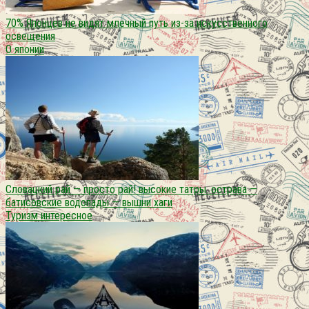
70% Японцев не видят млечный путь из-за искусственного
освещения
О японии
Словацкий рай — просто рай! высокие татры. острава —
батисовские водопады — вышни хаги
Туризм интересное