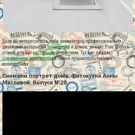
Если вы интересуетесь либо занимаетесь профессионально
дизайнами интерьеров
помещений
и домов, то сайт Pоle Zreniya
станет для вас
настоящим
открытием. Тут вас ожидает
современная архитектура
в самых лучших собственных
воплощениях.
Снимаем портрет дома. Фотокухня Анны
Масловой. Выпуск №20