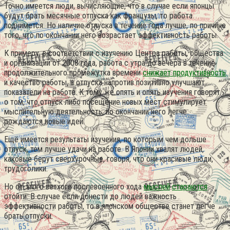
Точно имеется люди, вычисляющие, что в случае если японцы
будут брать месячные отпуска как французы, то работа
поднимется. Но наличие отпуска в течение года лучше, по причине
того, что по окончании него возрастает эффективность работы.
К примеру, в соответствии с изучению Центра работы, общества
и организации от 2008 года, работа с утра до вечера в течение
продолжительного промежутка времени
снижает продуктивность
и качество работы, а отпуска напротив позитивно улучшают
показатели на работе. К тому же опять и опять изучения говорят
о том, что отпуск либо посещение новых мест стимулирует
мыслительную деятельность, по окончании него легче
рождаются новые идеи.
Ещё имеется результаты изучения, по которым чем дольше
отпуск, тем лучше удачи на работе. В Японии хвалят людей,
каковые берут сверхурочные, говоря, что они красивые люди,
трудоголики.
Но от этого ветхого послевоенного хода
мыслей
стараются
отойти. В случае если донести до людей важность
эффективности работы, то в японском обществе станет легче
брать отпуски.