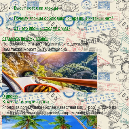
Высыпаются ли японцы
Почему японцы соблюдают очереди, а китайцы нет?
От чего японцы сходят с ума?
отдыхать
почему
японец
Понравилась статья? Поделиться с друзьями:
Вам также может быть интересно
О японии
Краткая история j-pop
Японская поп-музыка (более известная как J-pop) — одно из
самых известных направлений современной японской