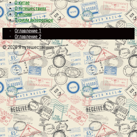
О китае
О путешествиях
О японии
Туризм интересное
Оглавление 1
Оглавление 2
© 2026 Я путешественник