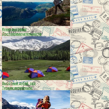
Кухня вьетнама
Достопримечательности
Высотный дубай. оаэ
Туризм интересное