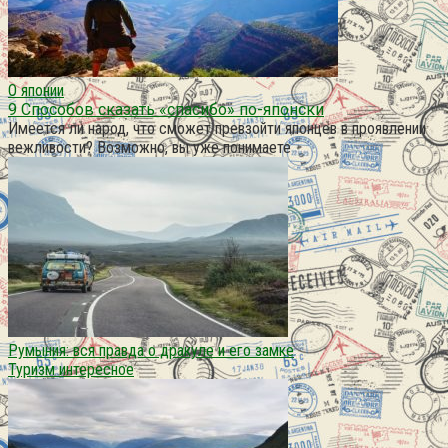
О японии
9 Способов сказать «спасибо» по-японски
Имеется ли народ, что сможет превзойти японцев в проявлении
вежливости? Возможно, вы уже понимаете
Румыния: вся правда о дракуле и его замке
Туризм интересное