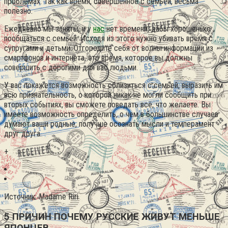
проблемах. Так как время, совершённое с семьей, весьма
полезно.
Ежедневно мы заняты, и у
нас
нет времени, дабы хорошенько
пообщаться с семьей. Исходя из этого нужно убивать время с
супругами и детьми. Отгородите себя от волны информации из
смартфонов и интернета, это время, которое вы должны
совершить с дорогими для вас людьми.
У вас покажется возможность сблизиться с семьей, выразить им
всю признательность, о которой никак не могли сообщить при
вторых событиях, вы сможете поведать всё, что желаете. Вы
имеете возможность определить, о чем в большинстве случаев
думают ваши родные, получше осознать мысли и темперамент
друг друга.
+
Источник: Madame Riri
5 ПРИЧИН ПОЧЕМУ РУССКИЕ ЖИВУТ МЕНЬШЕ
ЯПОНЦЕВ.