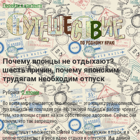
Перейти к контенту
Почему японцы не отдыхают?
шесть причин, почему японским
трудягам необходим отпуск
Рубрика:
О японии
Во всем мире считается, что японцы — это нация трудоголиков,
трудящихся не покладая рук. Но таковой подход к работе чреват
тем, что японцы ставят на кон собственное здоровье. Сейчас они
поняли, что так запрещено.
Японцы пишут множество статей о том, чем нужен отпуск, и в
целом продвигают в веса идею отдыха и отпусков. И в данной