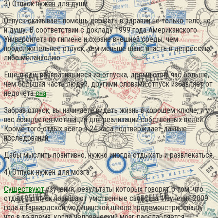
3) Отпуск нужен для души
Отпуск оказывает помощь держать в здравии не только тело, но
и душу. В соответствии с докладу 1999 года Американского
Университета по гигиене и охране внешней среды, чем
продолжительнее отпуск, тем меньше шанс впасть в депрессию
либо меланхолию.
Ещё люди, возвратившиеся из отпуска, дремлют на час больше,
чем большая часть людей, другими словами отпуск избавляет от
недочёта
сна
.
Забрав отпуск, вы начинаете видеть жизнь в хорошем ключе, и у
вас появляется мотивация для реализации собственных целей.
Кроме того отдых всего в 24 часа подтверждает данные
исследований.
Дабы мыслить позитивно, нужно иногда отдыхать и развлекаться.
4) Отпуск нужен для мозга
Существуют
изучения, результаты которых говорят о том, что
отдых и отпуск повышают умственные свойства. Изучения 2009
года в Гарвардской медицинской школе продемонстрировали,
что в то время, когда человеческий мозг расслабляется,