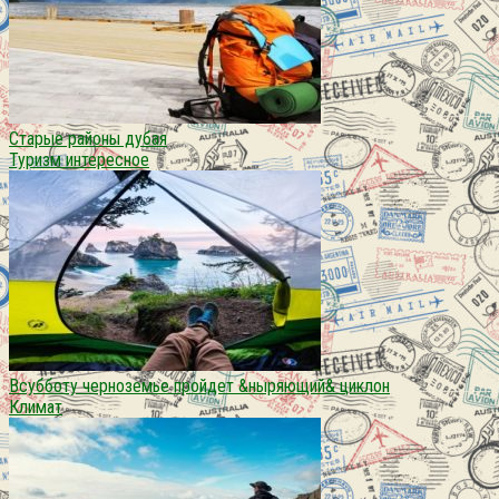
Старые районы дубая
Туризм интересное
Всубботу черноземье пройдет &ныряющий& циклон
Климат