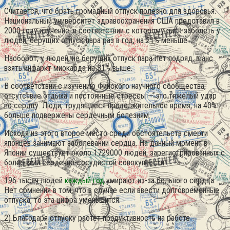
Считается, что брать громадный отпуск полезно для здоровья.
Национальный университет здравоохранения США представил в
2000 году изучение, в соответствии с которому риск заболеть у
людей, берущих отпуск пара раз в год, на 21% меньше.
Наоборот, у людей, не берущих отпуск пара лет подряд, шанс
взять инфаркт миокарда на 31% выше.
В соответствии с изучению Финского научного сообщества,
отсутствие отдыха и постоянные стрессы — это тяжелый удар
по сердцу. Люди, трудящиеся продолжительное время, на 40%
больше подвержены сердечным болезням.
Исходя из этого второе место среди обстоятельств смерти
японцев занимают заболевании сердца. На данный момент в
Японии существует около 1729000 людей, зарегистрированных с
болезнями сердечно-сосудистой совокупности.
196 тысяч людей
каждый год
умирают из-за больного сердца.
Нет сомнения в том, что в случае если ввести долговременные
отпуска, то эта цифра уменьшится.
2) Благодаря отпуску растёт продуктивность на работе