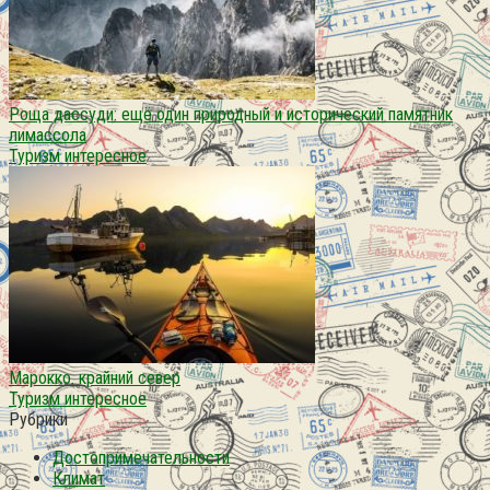
Роща дассуди: ещё один природный и исторический памятник
лимассола
Туризм интересное
Марокко. крайний север
Туризм интересное
Рубрики
Достопримечательности
Климат