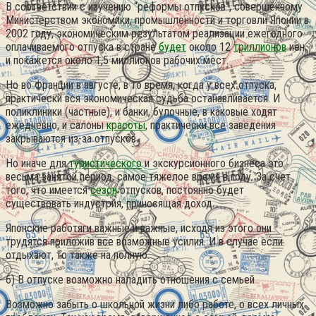
В соответствии с изучению “реформы отпусков”, совершённому
Министерством экономики, промышленности и торговли Японии в
2002 году, экономическим результатом реализации ежегодного
оплачиваемого отпуска в стране
будет
около 12
триллионов
иен,
и покажется около 1,5 миллионов рабочих мест.
Но во Франции в августе, в то время, когда у всех отпуска,
практически вся экономическая судьба останавливается. И
поликлиники (частные), и банки, булочные, в каковые ходят
ежедневно, и салоны
красоты
, практически все заведения
закрываются из-за отпусков.
Но иначе для
туристического
и экскурсионного бизнеса это
весьма занятой период, самое тяжелое время в году. За счет
того, что имеется
сезон
отпусков, постоянно будет
существовать индустрия, приносящая доход.
Японские работяги важные и важные, исходя из этого они
трудятся приложив все возможные усилия. И в случае если
отдыхают, то также на полную.
6) В отпуске возможно наладить отношения с семьей
Возможно забыть о школьной жизни либо работе, о всех личных