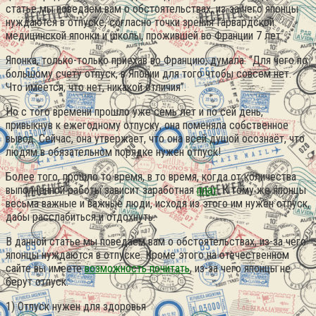
статье мы поведаем вам о обстоятельствах, из-за чего японцы
нуждаются в отпуске, согласно точки зрения Гарвардской
медицинской японки и школы, прожившей во Франции 7 лет.
Японка, только-только приехав во Францию, думала: “Для чего по
большому счету отпуск, в Японии для того чтобы совсем нет.
Что имеется, что нет, никакой отличия”.
Но с того времени прошло уже семь лет и по сей день,
привыкнув к ежегодному отпуску, она поменяла собственное
вывод. Сейчас, она утвержает, что она всей душой осознаёт, что
людям в обязательном порядке нужен отпуск!
Более того, прошло то время, в то время, когда от количества
выполненной работы зависит заработная
плат
. К тому же японцы
весьма важные и важные люди, исходя из этого им нужен отпуск,
дабы расслабиться и отдохнуть.
В данной статье мы поведаем вам о обстоятельствах, из-за чего
японцы нуждаются в отпуске. Кроме этого на отечественном
сайте вы имеете
возможность почитать
, из-за чего японцы не
берут отпуск.
1) Отпуск нужен для здоровья