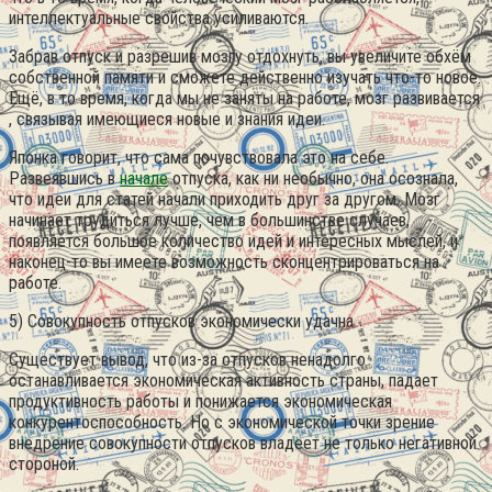
интеллектуальные свойства усиливаются.
Забрав отпуск и разрешив мозгу отдохнуть, вы увеличите обхём
собственной памяти и сможете действенно изучать что-то новое.
Ещё, в то время, когда мы не заняты на работе, мозг развивается
, связывая имеющиеся новые и знания идеи.
Японка говорит, что сама почувствовала это на себе.
Развеявшись в
начале
отпуска, как ни необычно, она осознала,
что идеи для статей начали приходить друг за другом. Мозг
начинает трудиться лучше, чем в большинстве случаев,
появляется большое количество идей и интересных мыслей, и
наконец-то вы имеете возможность сконцентрироваться на
работе.
5) Совокупность отпусков экономически удачна
Существует вывод, что из-за отпусков ненадолго
останавливается экономическая активность страны, падает
продуктивность работы и понижается экономическая
конкурентоспособность. Но с экономической точки зрение
внедрение совокупности отпусков владеет не только негативной
стороной.