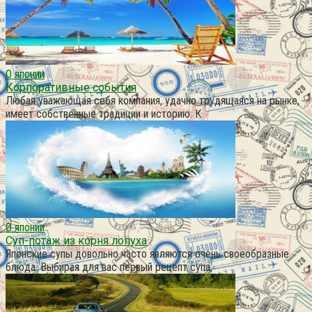
О японии
Корпоративные события
Любая уважающая себя компания, удачно трудящаяся на рынке,
имеет собственные традиции и историю. К
О японии
Суп-потаж из корня лопуха
Японские супы довольно часто являются очень своеобразные
блюда. Выбирая для вас первый рецепт супа,