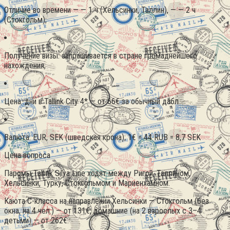
Отличие во времени — — 1 ч (Хельсинки, Таллин), — — 2 ч
(Стокгольм);
Получение визы: запрашивается в стране громаднейшего
нахождения;
Цена: дни в Tallink City 4* — от 66€ за обычный дабл
Валюта: EUR, SEK (шведская крона); 1€ = 44 RUB = 8,7 SEK
Цена вопроса
Паромы Tallink Silya Line ходят между Ригой, Таллином,
Хельсинки, Турку, Стокгольмом и Мариенхамном.
Каюта С-класса на направлении Хельсинки — Стокгольм (без
окна, на 4 чел.) — от 131€, домашние (на 2 взрослых с 3–4
детьми) — от 262€.