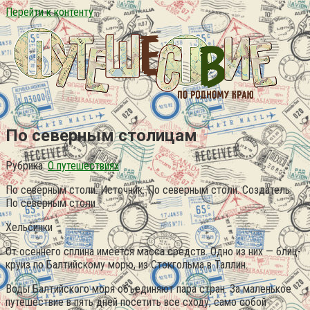
Перейти к контенту
По северным столицам
Рубрика:
О путешествиях
По северным столи. Источник: По северным столи. Создатель:
По северным столи
Хельсинки
От осеннего сплина имеется масса средств. Одно из них — блиц-
круиз по Балтийскому морю, из Стокгольма в Таллин.
Воды Балтийского моря объединяют пара стран. За маленькое
путешествие в пять дней посетить все сходу, само собой