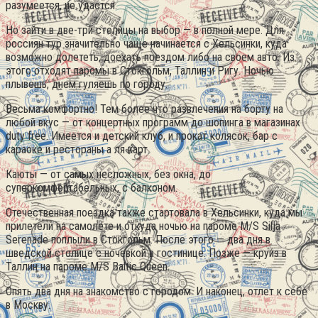
разумеется, не удастся.
Но зайти в две-три столицы на выбор — в полной мере. Для
россиян тур значительно чаще начинается c Хельсинки, куда
возможно долететь, доехать поездом либо на своем авто.
Из
этого отходят паромы в Стокгольм, Таллин и Ригу. Ночью
плывешь, днем гуляешь по городу.
Весьма комфортно! Тем более что развлечения на борту на
любой вкус — от концертных программ до шопинга в магазинах
duty free. Имеется и детский клуб, и прокат колясок, бар с
караоке и рестораны а ля карт.
Каюты — от самых несложных, без окна, до
суперкомфортабельных, с балконом.
Отечественная поездка также стартовала в Хельсинки, куда мы
прилетели на самолете и откуда ночью на пароме M/S Silja
Serenade поплыли в Стокгольм. После этого — два дня в
шведской столице с ночевкой в гостинице. Позже — круиз в
Таллин на пароме M/S Baltic Queen.
Опять два дня на знакомство с городом. И наконец, отлет к себе
в Москву.