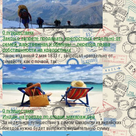
О путешествиях
Закон о запрете продавать крепостных отдельно от
семей. дарственная и обмены – переход права
собственности на крепостных
Закон, изданный 2 мая 1833 г., запрещал «раздельно от
семейств, как с почвой, так
О путешествиях
Индия: на поезде по стране махараждей
За недельное путешествие в самом шикарном из индийских
поездов нужно будет выложить внушительную сумму.