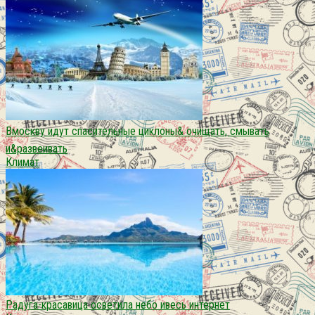
Вмоскву идут спасительные циклоны& очищать, смывать
и&развеивать
Климат
Радуга-красавица осветила небо ивесь интернет