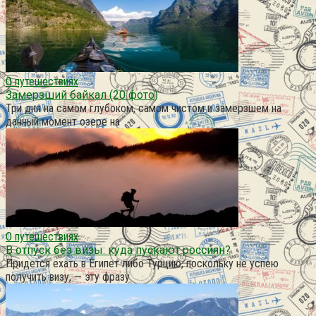
О путешествиях
Замерзший байкал (20 фото)
Три дня на самом глубоком, самом чистом и замерзшем на
данный момент озере на
О путешествиях
В отпуск без визы: куда пускают россиян?
Придется ехать в Египет либо Турцию, поскольку не успею
получить визу, — эту фразу