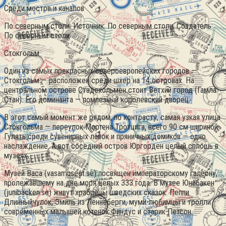
Среди мостов и каналов
По северным столи. Источник: По северным столи. Создатель:
По северным столи
Стокгольм
Один из самых прекрасных североевропейских городов —
Стокгольм — расположен среди шхер на 14 островах. На
центральном острове Стадсхольмен стоит Ветхий город (Гамла
Стан). Его доминанта — помпезный королевский дворец.
В этот самый момент же рядом, по контрасту, самая узкая улица
Стокгольма — переулок Мортена Тротцига, всего 90 см шириной.
Гулять среди сувенирных лавок и пряничных домиков — одно
наслаждение. А вот соседний остров Юргорден целый сплошь в
музеях.
Музей Васа (vasamuseet.se) посвящен императорскому галеону,
пролежавшему на дне моря целых 333 года. В музее Юнибакен
(junibacken.se) живут храбрецы шведских сказок: Пеппи
Длинныйчулок, Эмиль из Леннеберги, муми-любимцы и тролли
современных малышей котенок Финдус и старик Петсон.