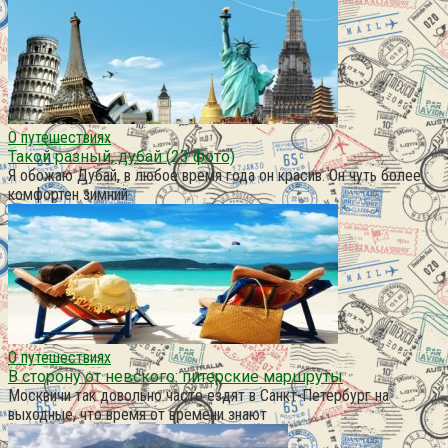
О путешествиях
Такой разный, дубай (23 фото)
Я обожаю Дубай, в любое время года он красив. Он чуть более
комфортен зимний
О путешествиях
В сторону от невского: питерские маршруты
Москвичи так довольно часто ездят в Санкт-Петербург на
выходные, что время от времени знают