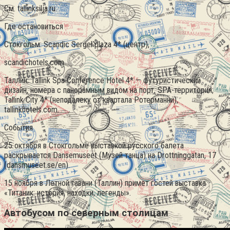
См. tallinksilja.ru.
Где остановиться
Стокгольм: Scandic Sergel plaza 4* (центр),
scandichotels.com.
Таллин: Tallink Spa Conference Hotel 4* — футуристический
дизайн, номера с панорамным видом на порт, SPA-территория;
Tallink City 4* (неподалеку от квартала Ротерманни),
tallinkhotels.com.
События
25 октября в Стокгольме выставкой русского балета
раскрывается Dansemuseet (Музей танца) на Drottninggatan, 17
(dansmuseet.se/en).
15 ноября в Летной гавани (Таллин) примет гостей выставка
«Титаник: история, находки, легенды».
Автобусом по северным столицам