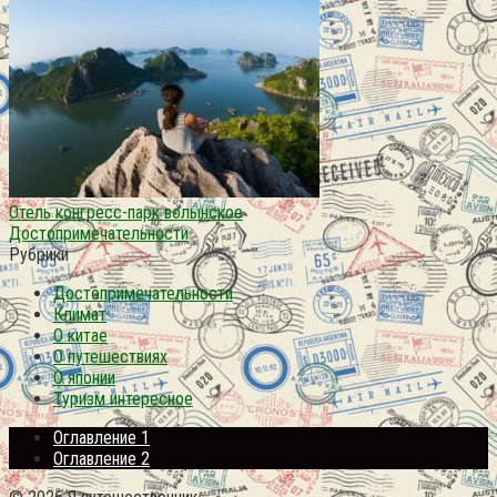
Отель конгресс-парк волынское
Достопримечательности
Рубрики
Достопримечательности
Климат
О китае
О путешествиях
О японии
Туризм интересное
Оглавление 1
Оглавление 2