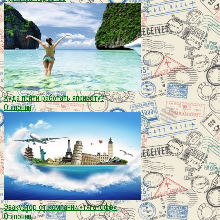
Куда пойти работать японисту?
О японии
Эвакуатор от компании «тягачофф»
О японии