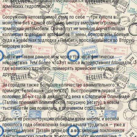
Летная гавань (lennusadam.eu) находится в бывшем ангаре
армейских гидропланов.
Сооружение неповторимое само по себе — три купола в
монолите без единой опоры по центру вмещали огромные
армейские автомобили. Сейчас тут не меньше впечатляющая
коллекция подводных артефактов — мины, боеприпасы, боевые
суда и известная подлодка «Лембит», прославившаяся во Вторую
мировую войну.
Выйти из Гавани раньше чем через три часа фактически
невозможно. Тем более что тут масса интерактивных площадок,
где возможно стрелять, примерять армейские мундиры и
другое.
За городом также большое количество занимательного. К
примеру, Телебашня (teletorn.ee). Выстроенная в первой
половине 80-ых годов двадцатого века к Столичной Олимпиаде
(Таллин принимал олимпийскую парусную регату), в новом
тысячелетии она появилась в плачевном состоянии.
Деньги на реконструкцию собирали всем миром, и весной
прошлого года обновленная башня начала трудиться — уже в
качестве музея. Дизайн приведет в восхищение поклонников
фантастических романов: по потолку ходят инопланетяне,