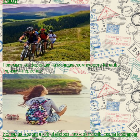
Климат
Приемы и конференции на мальдивском курорте kurumba
Туризм интересное
Исландия. водопад kirkjufellsfoss. пляж skardsvik. cкалы londrangar