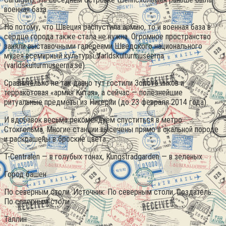
военная база.
Но потому, что Швеция распустила армию, то и военная база в
сердце города также стала не нужна. Огромное пространство
заняли выставочными галереями Шведского национального
музея всемирный культуры Varldskulturmuseerna
(varldskulturmuseerna.se).
Сравнительно не так давно тут гостили Золото инков и
терракотовая «армия Китая», а сейчас — полезнейшие
ритуальные предметы из Нигерии (до 23 февраля 2014 года).
И вдобавок весьма рекомендуем спуститься в метро
Стокгольма. Многие станции высечены прямо в скальной породе
и раскрашены в броские цвета.
T-Centralen — в голубых тонах, Kungstradgarden — в зеленых.
Город башен
По северным столи. Источник: По северным столи. Создатель:
По северным столи
Таллин