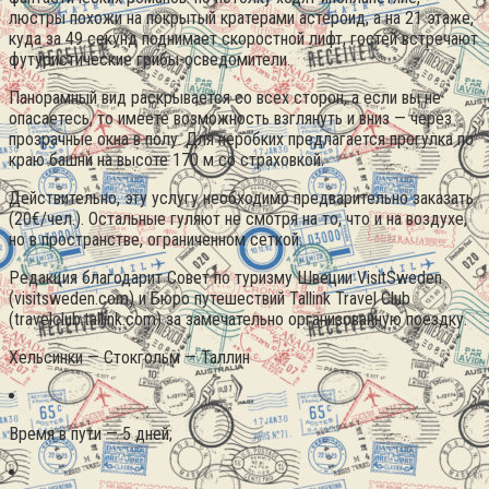
люстры похожи на покрытый кратерами астероид, а на 21 этаже,
куда за 49 секунд поднимает скоростной лифт, гостей встречают
футуристические грибы-осведомители.
Панорамный вид раскрывается со всех сторон, а если вы не
опасаетесь, то имеете возможность взглянуть и вниз — через
прозрачные окна в полу. Для неробких предлагается прогулка по
краю башни на высоте 170 м со страховкой.
Действительно, эту услугу необходимо предварительно заказать
(20€/чел.). Остальные гуляют не смотря на то, что и на воздухе,
но в пространстве, ограниченном сеткой.
Редакция благодарит Совет по туризму Швеции VisitSweden
(visitsweden.com) и Бюро путешествий Tallink Travel Club
(travelclub.tallink.com) за замечательно организованную поездку.
Хельсинки — Стокгольм — Таллин
Время в пути — 5 дней;