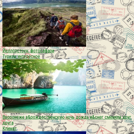
Йеллоустоун: фотосафари
Туризм интересное
Вворонеже в&рождественскую ночь дождь и&снег сменяли друг
друга
Климат