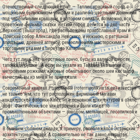
Отечественный следующий пункт — Таллин, красивый город с
мощеными булыжником улицами и различно-цветными домиками
под черепичными крышами, в котором снимали, возможно, все
советские фильмы-сказки. Ветхий город делится на две части —
Верхнюю (Вышгород), где расположены православный храм и
Домский собор Александра Невского, и нижнюю, с ратушной
площадью, древней аптекой, ремесленными мастерскими и
торговыми рядами в переулке Катарины.
Чего тут лишь нет: шерстяные пончо, бусы из валяной шерсти,
тапочки, игрушки… А если вы уехали из Таллина без шапки с
метровыми рожками, каковые обматывают около шеи как шарф,
вычисляй, вы ко мне и не приезжали.
Современный квартал Ротерманни (rotermannikvartal.ee) известен
не только тем, что тут расположен фирменный магазин
кондитерской фабрики Kalev, но в основном архитектурой в стиле
лофт. Фактически, все эти строения и были когда-то
промышленными объектами — заводом, мельницей, лесопилкой и
т.д.
В бывшем соляном складе, к примеру, расположился Эстонский
архитектурный музей. А сравнительно не так давно открытая