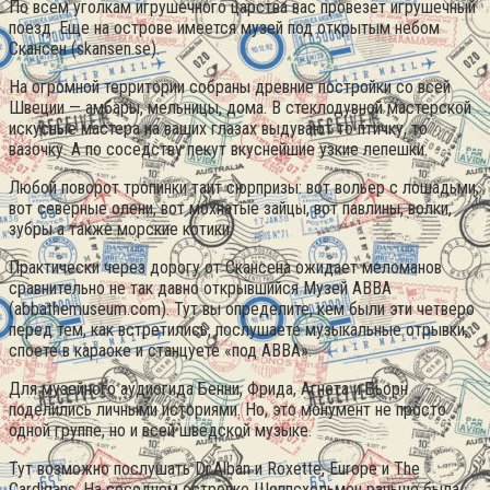
По всем уголкам игрушечного царства вас провезет игрушечный
поезд. Еще на острове имеется музей под открытым небом
Скансен (skansen.se).
На огромной территории собраны древние постройки со всей
Швеции — амбары, мельницы, дома. В стеклодувной мастерской
искусные мастера на ваших глазах выдувают то птичку, то
вазочку. А по соседству пекут вкуснейшие узкие лепешки.
Любой поворот тропинки таит сюрпризы: вот вольер с лошадьми,
вот северные олени, вот мохнатые зайцы, вот павлины, волки,
зубры а также морские котики.
Практически через дорогу от Скансена ожидает меломанов
сравнительно не так давно открывшийся Музей ABBA
(abbathemuseum.com). Тут вы определите, кем были эти четверо
перед тем, как встретились, послушаете музыкальные отрывки,
споете в караоке и станцуете «под ABBA».
Для музейного аудиогида Бенни, Фрида, Агнета и Бьорн
поделились личными историями. Но, это монумент не просто
одной группе, но и всей шведской музыке.
Тут возможно послушать Dr.Alban и Roxette, Europe и The
Cardigans. На соседнем островке Шеппсхольмен раньше была