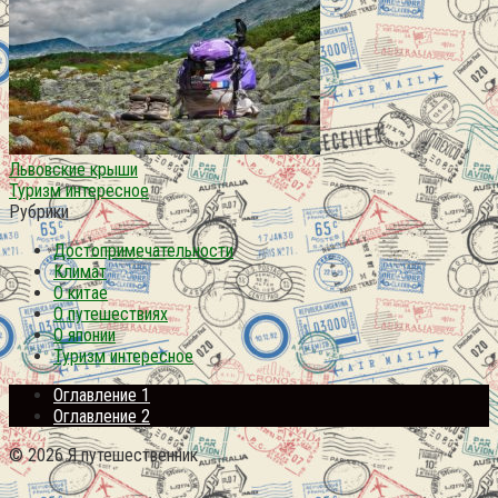
Львовские крыши
Туризм интересное
Рубрики
Достопримечательности
Климат
О китае
О путешествиях
О японии
Туризм интересное
Оглавление 1
Оглавление 2
© 2026 Я путешественник