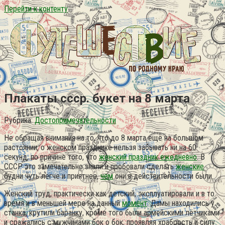
Перейти к контенту
Плакаты ссср. букет на 8 марта
Рубрика:
Достопримечательности
Не обращая внимания на то, что до 8 марта ещё на большом
растоянии, о женском празднике нельзя забывать ни на 60
секунд, по причине того, что
женский праздник ежедневно
. В
СССР это замечательно знали и пробовали сделать
женские
будни чуть легче и приятнее,
чем
они в действительности были.
Женский труд, практически как детский, эксплуатировали и в то
время и в меньшей мере на данный
момент
. Дамы находились у
станка, крутили баранку, кроме того были армейскими лётчиками
и сражались с мужчинами бок о бок, проявляя храбрость и силу