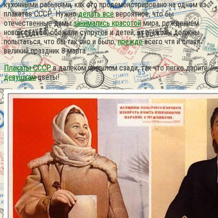
кухонными рабынями, как это продемонстрировано на одном из
плакатов СССР. Нужно
делать всё
вероятное, что бы
отечественные дамы
занимались красотой
мира, рождением
новой судьбе, обожали супругов и детей, ну а уж мы должны
попытаться, что бы так оно и было,
прежде
всего чтя и славя
великий праздник 8 марта.
Плакаты СССР
в далеком прошлом сзади, так что легко дарите
девушкам
цветы!