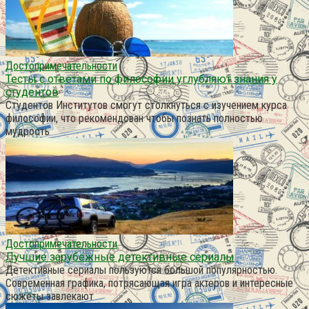
Достопримечательности
Тесты с ответами по философии углубляют знания у
студентов
Студентов Институтов смогут столкнуться с изучением курса
философии, что рекомендован чтобы познать полностью
мудрость
Достопримечательности
Лучшие зарубежные детективные сериалы
Детективные сериалы пользуются большой популярностью.
Современная графика, потрясающая игра актеров и интересные
сюжеты завлекают