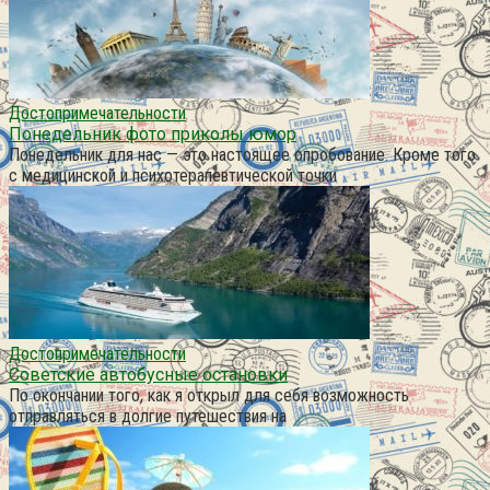
Достопримечательности
Понедельник фото приколы юмор
Понедельник для нас — это настоящее опробование. Кроме того
с медицинской и психотерапевтической точки
Достопримечательности
Советские автобусные остановки
По окончании того, как я открыл для себя возможность
отправляться в долгие путешествия на