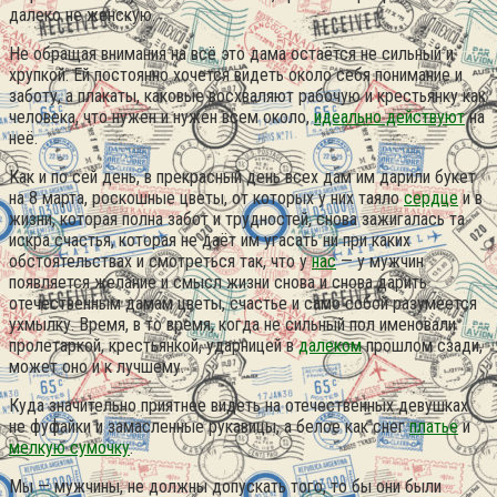
далеко не женскую.
Не обращая внимания на всё это дама остаётся не сильный и
хрупкой. Ей постоянно хочется видеть около себя понимание и
заботу, а плакаты, каковые восхваляют рабочую и крестьянку как
человека, что нужен и нужен всем около,
идеально действуют
на
неё.
Как и по сей день, в прекрасный день всех дам им дарили букет
на 8 марта, роскошные цветы, от которых у них таяло
сердце
и в
жизни, которая полна забот и трудностей, снова зажигалась та
искра счастья, которая не даёт им угасать ни при каких
обстоятельствах и смотреться так, что у
нас
— у мужчин
появляется желание и смысл жизни снова и снова дарить
отечественным дамам цветы, счастье и само собой разумеется
ухмылку. Время, в то время, когда не сильный пол именовали
пролетаркой, крестьянкой, ударницей в
далеком
прошлом сзади,
может оно и к лучшему.
Куда значительно приятнее видеть на отечественных девушках
не фуфайки и замасленные рукавицы, а белое как снег
платье
и
мелкую сумочку
.
Мы — мужчины, не должны допускать того, то бы они были