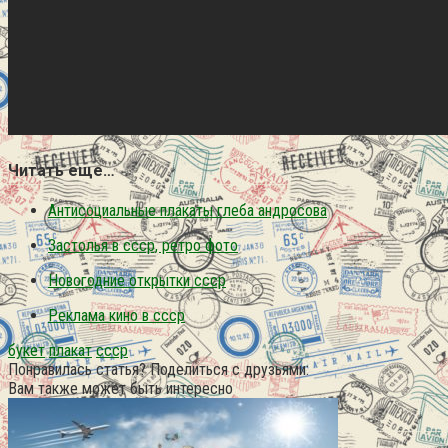
Читать еще…
Антисоциальные плакаты глеба андросова
Застолья в ссср, ретро фото
Новогодние открытки ссср
Реклама кино в ссср
букет
плакат
ссср
Понравилась статья? Поделиться с друзьями:
Вам также может быть интересно