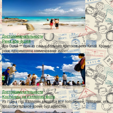
Достопримечательности
Река ара-ошей
Ара-Ошей — один из самых больших притоков реки Китой. Кроме
реки, одноименное наименование имеет
Достопримечательности
Костюмы на хэллоуин фото
Из года в год Хэллоуин делается всё популярнее. Праздник, что
продолжительное время был известен