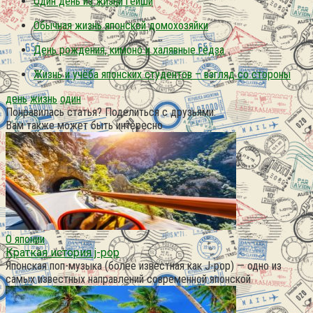
Один день из жизни гейши
Обычная жизнь японской домохозяйки
День рождения, кимоно и халявные гёдза
Жизнь и учёба японских студентов – взгляд со стороны
день
жизнь
один
Понравилась статья? Поделиться с друзьями:
Вам также может быть интересно
О японии
Краткая история j-pop
Японская поп-музыка (более известная как J-pop) — одно из
самых известных направлений современной японской