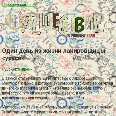
Перейти к контенту
Один день из жизни лакировщицы
«уруси»
Рубрика:
О японии
В данной статье вы отыщете интервью с лакировщицей
Масумура Мамико, в котором она говорит о том, что такое уруси,
из чего он изготавливается, и из-за чего она выбрала такую
профессию, что ей нравится больше всего, и чем она
вдохновляется при создании собственных работ.
Мастерская у 31-летней Масумура Мамико находится в спальне.
Живёт она вместе с родителями, спит на диване в гостиной.