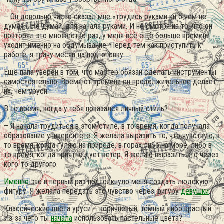
– Он довольно часто сказал мне «трудись руками ни о чем не
думая». Не думай, для начала руками. И не смотря на то, что он
повторял это множество раз, у меня всё ещё больше времени
уходит именно на обдумывание. Перед тем как приступить к
работе, я трачу месяц на подготовку.
Ещё папа уверен в том, что мастер обязан сделать инструменты
самостоятельно. Время от времени он продолжительнее делает
их, чем уруси.
В то время, когда у тебя показался личный стиль?
– Я начала трудиться в этом стиле, в то время, когда получала
образование университете. Я желала выразить то, что чувствую, в
то время, когда гуляю на природе, в горах либо на море, либо в
то время, когда приятно дует ветер. Я желаю выразить это через
кого-то другого.
Именно
это в первый раз подтолкнуло меня создать людскую
фигуру. Я желала передать это чувство через фигуру
девушки
.
Классические цвета уруси – коричневый, тёмный либо красный.
Из-за чего ты
начала
использовать пастельные цвета?