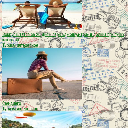
Вокруг штатов за 20 дней: парк «джошуа-три» и долина прыгучих
кактусов
Туризм интересное
Сан-диего
Туризм интересное