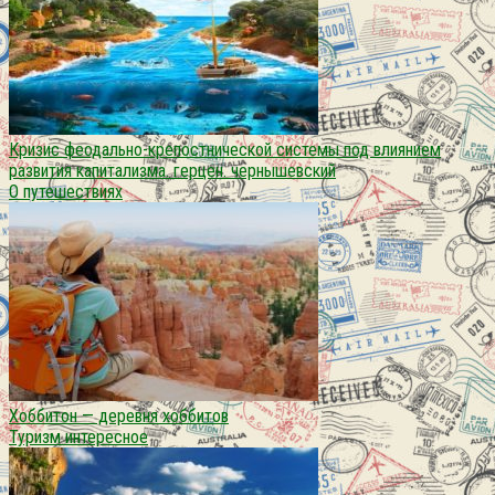
Кризис феодально-крепостнической системы под влиянием
развития капитализма. герцен. чернышевский
О путешествиях
Хоббитон — деревня хоббитов
Туризм интересное