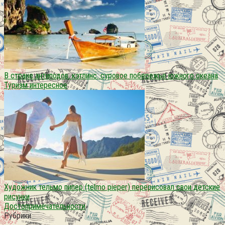
В стране антиподов. кэтлинс. суровое побережье южного океана
Туризм интересное
Художник тельмо пипер (telmo pieper) перерисовал свои детские
рисунки
Достопримечательности
Рубрики