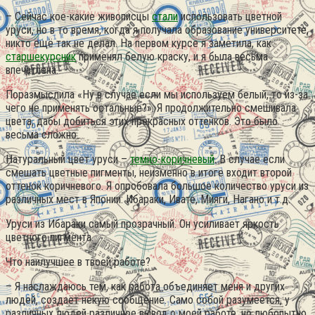
– Сейчас кое-какие живописцы
стали
использовать цветной
уруси, но в то время, когда я получала образование университете,
никто ещё так не делал. На первом курсе я заметила, как
старшекурсник
применял белую краску, и я была весьма
впечатлена.
Поразмыслила «Ну в случае если мы используем белый, то из-за
чего не применять остальные?». Я продолжительно смешивала
цвета, дабы добиться этих прекрасных оттенков. Это было
весьма сложно.
Натуральный цвет уруси –
темно-коричневый
. В случае если
смешать цветные пигменты, неизменно в итоге входит второй
оттенок коричневого. Я опробовала большое количество уруси из
различных мест в Японии: Ибараки, Ивате, Мияги, Нагано и т.д.
Уруси из Ибараки самый прозрачный. Он усиливает яркость
цветного пигмента.
Что наилучшее в твоей работе?
– Я наслаждаюсь тем, как работа объединяет меня и других
людей, создаёт некую сообщение. Само собой разумеется, у
различных людей различное вывод о моей работе, но любопытно,