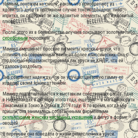
тёмным, похожим на смолу, лаком, что приобретают из
ядовитого дуба (в противном случае токсикодендрон, либо
ипритка, он содержит те же ядовитые элементы, что и ядовитый
плющ).
После этого их в большинстве случаев покрывают золотым либо
серебряным
порошком.
Мамико смешивает броские пигменты краски с уруси, что
отличает её современный стиль от более классических. Она с
гордостью продемонстрировала лак уруси из КНДР, что ей
удалось раздобыть.
Она сохраняет надежду, что он улучшит цветовую гамму её
изделий своим ярким оттенком.
Мамико подготавливается к выставкам собственных работ: одна
в Нидерландах в октябре этого года, ещё две – в магазинах сети
Такасимая в Токио и Осака в 2019 году. В то время, когда мы
пришли, она занималась собственными фирменными
скульптурами женских
настенных украшений
и фигур в форме
овощей.
В перерыве она поведала о жизни ремесленника-уруси.