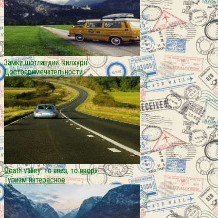
Замки шотландии. килхурн
Достопримечательности
Death valley: то вниз, то вверх
Туризм интересное