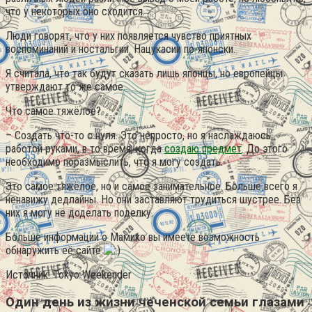
что у некоторых оно сходится.
Люди говорят, что у них появляется чувство приятных
воспоминаний и ностальгии. Нацукасии по-японски.
Я считала, что так будут сказать лишь японцы, но европейцы
утверждают то же самое.
Что самое тяжёлое?
– Создать что-то с нуля. Это непросто, но я наслаждаюсь
работой руками, в то время, когда
создаю предмет
. До этого
необходимо поразмыслить, что я могу создать.
Это самое тяжёлое, но и самое занимательное. Больше всего я
ненавижу дедлайны. Но они заставляют трудиться шустрее. Без
них я могу не доделать поделку.
Больше информации о Мамико вы имеете возможность
обнаружить её сайте
Источник: Tokyo Weekender
Один день из жизни чеченской семьи глазами