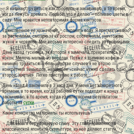
– Я начинаю трудиться, как проснусь, и заканчиваю, в то время,
когда ложусь дремать. Первое, что я делаю – поливаю цветы в
саду. Мне нравится неповторимая форма кактусов.
Единственное её назначение – сохранять воду. Я присматриваю
за растениями, смотрю за их ростом, состоянием, уничтожаю
жуков и червяков. Мне весьма интересно следить за гусеницами.
День назад гусеница, за которой я замечала, превратилась в
кокон. Мелочь малый, но весёлая. Позже я выпиваю кофе и
начинаю трудиться. В большинстве случаев я не строю
конкретных замыслов, наподобие «сейчас нужно сделать одно,
второе, третье». Легко приступаю к работе.
День назад я закончила в 3 часа дня. У меня нет конкретного
времени, в то время, когда рабочий сутки подходит к концу. Я
заканчиваю, в то время, когда удовлетворена результатом
работы за
сутки
.
Какие конкретно материалы ты используешь?
– Для базы я беру грязевую глину. Эту глину применяют в
классической японской скульптуре, из неё делают статуи,