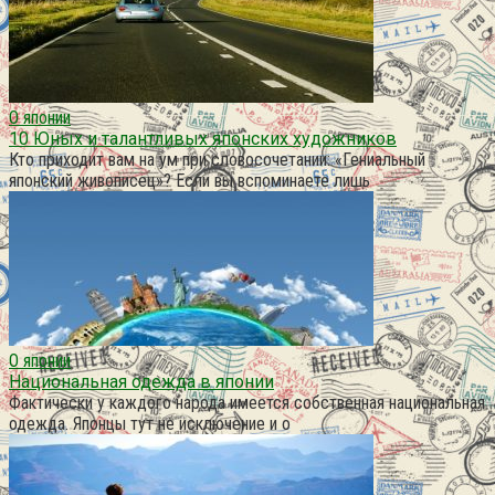
О японии
10 Юных и талантливых японских художников
Кто приходит вам на ум при словосочетании: «Гениальный
японский живописец»? Если вы вспоминаете лишь
О японии
Национальная одежда в японии
Фактически у каждого народа имеется собственная национальная
одежда. Японцы тут не исключение и о