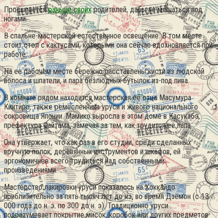
Просыпается
раньше своих
родителей, дабы не мешаться под
ногами.
В спальне-мастерской естественное освещение. В том месте
стоит стол с кактусами, которыми она сейчас вдохновляется при
работе.
На ее рабочем месте бережно расставлены кисти из людской
волоса и шпатели, и пара безлюдных бутылок из-под пива.
В комнате рядом находится мастерская её отца Масумура
Киитиро, также ремесленника уруси и живого национального
сокровища Японии. Мамико выросла в этом доме в Касукабэ,
префектура Сайтама, замечая за тем, как трудится её папа.
Она утвержает, что как раз в его студии, среди сделанных
вручную полок, деревянных инструментов и шкафов, ей
эргономичнее всего трудиться над собственными
произведениями.
Мастерство лакировки уруси показалось на Хоккайдо
приблизительно за пять тысяч лет до нэ, во время Дзёмон (с 13
000 года до н. э. по 300 до н. э). Традиционно уруси
подразумевает покрытие мисок, коробок или других предметов