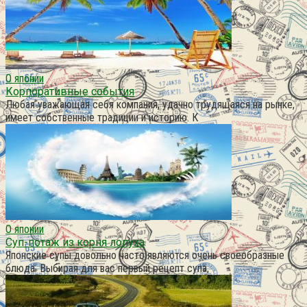
О японии
Корпоративные события
Любая уважающая себя компания, удачно трудящаяся на рынке,
имеет собственные традиции и историю. К
О японии
Суп-потаж из корня лопуха
Японские супы довольно часто являются очень своеобразные
блюда. Выбирая для вас первый рецепт супа,