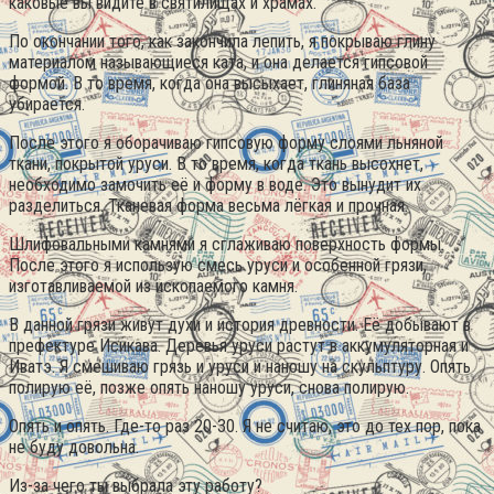
каковые вы видите в святилищах и храмах.
По окончании того, как закончила лепить, я покрываю глину
материалом называющиеся ката, и она делается гипсовой
формой. В то время, когда она высыхает, глиняная база
убирается.
После этого я оборачиваю гипсовую форму слоями льняной
ткани, покрытой уруси. В то время, когда ткань высохнет,
необходимо замочить её и форму в воде. Это вынудит их
разделиться. Тканевая форма весьма лёгкая и прочная.
Шлифовальными камнями я сглаживаю поверхность формы.
После этого я использую смесь уруси и особенной грязи,
изготавливаемой из ископаемого камня.
В данной грязи живут духи и история древности. Её добывают в
префектуре Исикава. Деревья уруси растут в аккумуляторная и
Иватэ. Я смешиваю грязь и уруси и наношу на скульптуру. Опять
полирую её, позже опять наношу уруси, снова полирую.
Опять и опять. Где-то раз 20-30. Я не считаю, это до тех пор, пока
не буду довольна.
Из-за чего ты выбрала эту работу?