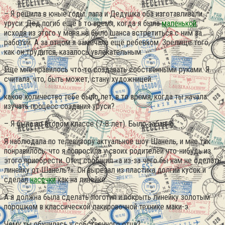
– Я решила в юные годы. папа и Дедушка оба изготавливали
уруси. Дед погиб ещё в то время, когда я была
маленькой
,
исходя из этого у меня не было шанса встретиться с ним за
работой. А за отцом я замечала ещё ребенком. Зрелище того,
как он трудится, казалось увлекательным.
Ещё мне нравилось что-то создавать собственными руками. Я
считала, что, быть может, стану художницей.
какое количество тебе было лет, в то время, когда ты начала
изучать процесс создания уруси?
– Я была во втором классе (7-8 лет). Было забавно.
Я наблюдала по телевизору актуальное шоу Шанель, и мне так
понравилось, что я попросила у своих родителей что-нибудь из
этого приобрести. Отец сообщил «а из-за чего бы нам не сделать
линейку от Шанель?». Он вырезал из пластика долгий кусок и
сделал
насечки
как на линейке.
А я должна была сделать логотип и покрыть линейку золотым
порошком в классической лакировочной технике маки-э.
Чему ты обучилась у собственного отца?