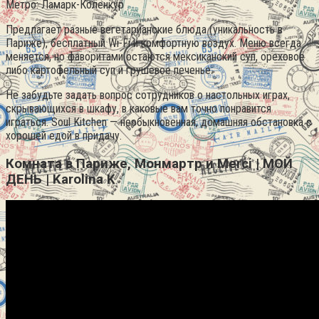
Метро: Ламарк-Коленкур
Предлагает разные вегетарианские блюда (уникальность в
Париже), бесплатный Wi-Fi и комфортную воздух. Меню всегда
меняется, но фаворитами остаются мексиканский суп, ореховое
либо картофельный суп и грушевое печенье.
Не забудьте задать вопрос сотрудников о настольных играх,
скрывающихся в шкафу, в каковые вам точно понравится
играться. Soul Kitchen — необыкновенная, домашняя обстановка с
хорошей едой в придачу.
Комната в Париже, Монмартр и Merci | МОЙ
ДЕНЬ | Karolina K