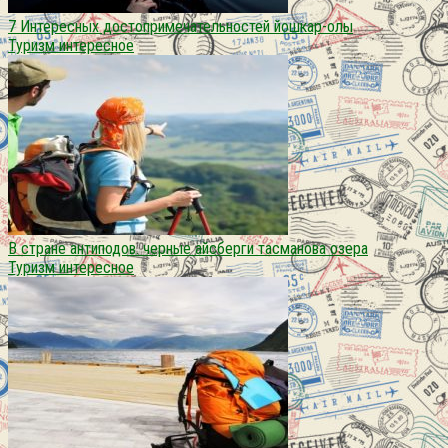
7 Интересных достопримечательностей йошкар-олы
Туризм интересное
В стране антиподов. черные айсберги тасманова озера
Туризм интересное