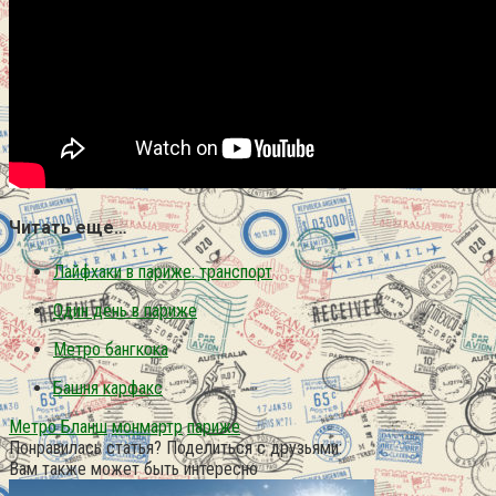
Читать еще…
Лайфхаки в париже: транспорт
Один день в париже
Метро бангкока
Башня карфакс
Метро Бланш
монмартр
париже
Понравилась статья? Поделиться с друзьями:
Вам также может быть интересно