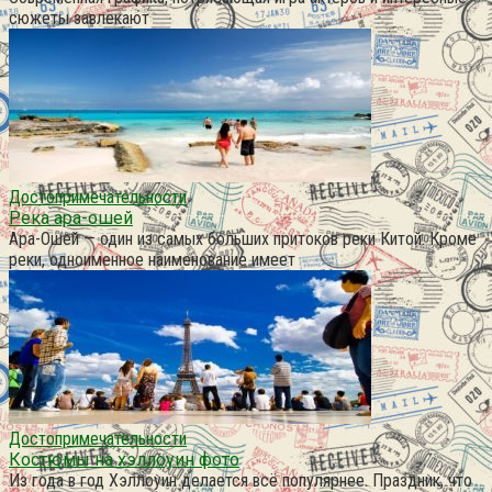
сюжеты завлекают
Достопримечательности
Река ара-ошей
Ара-Ошей — один из самых больших притоков реки Китой. Кроме
реки, одноименное наименование имеет
Достопримечательности
Костюмы на хэллоуин фото
Из года в год Хэллоуин делается всё популярнее. Праздник, что