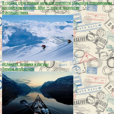
В городе сочи темные ночи или прелести отдыха на современном
российском курорте. блог — туры и экскурсии
О путешествиях
Исландия. ледники и лагуны
Туризм интересное