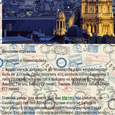
Вечерняя подсветка
транспорт и Ориентировка
С вопросом как добраться до Монмартра у вас неприятностей
быть не должно. Дабы посетить его, воспользуйтесь линиями 2
либо 12 парижского метро и выйдите на любой из остановок:
Анверс, Пигаль, Бланш (2 линия), Ламарк-Коленкур либо Аббесс
(12 линия).
Главные улицы для визита: Rue des
Martyrs
, rue Lamarck, rue
Caulaincourt, rue des Abbesses. Кроме этого не забудьте
прогуляться по маленьким очаровательным улочкам сзади
Сакре-Кер, каковые сохранили необычную деревенскую воздух,