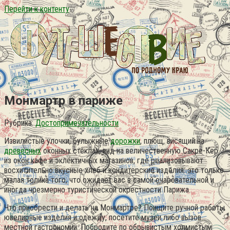
Перейти к контенту
Монмартр в париже
Рубрика:
Достопримечательности
Извилистые улочки, булыжные
дорожки
, плющ, висящий на
древесных
оконных стеклах, вид на величественную Сакре-Кер
из окон кафе и эклектичных магазинов, где реализовывают
восхитительно вкусные хлеб и кондитерские изделия: это только
малая толика того, что ожидает вас в самой очаровательной и
иногда чрезмерно туристической окрестности Парижа.
Что приобрести и делать на Монмартре? Поищите ручной работы
ювелирные изделия и одежду, посетите музеи либо вызов
местной гастрономии. Побродите по обрывистым холмистым