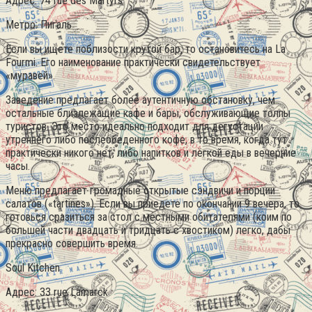
Адрес: 74 rue des Martyrs
Метро: Пигаль
Если вы ищете поблизости крутой бар, то остановитесь на La
Fourmi. Его наименование практически свидетельствует
«муравей».
Заведение предлагает более аутентичную обстановку, чем
остальные близлежащие кафе и бары, обслуживающие толпы
туристов. Это место идеально подходит для дегустации
утреннего либо послеобеденного кофе, в то время, когда тут
практически никого нет, либо напитков и лёгкой еды в вечерние
часы.
Меню предлагает громадные открытые сэндвичи и порции
салатов («tartines»). Если вы приедете по окончании 9 вечера, то
готовься сразиться за стол с местными обитателями (коим по
большей части двадцать и тридцать с хвостиком) легко, дабы
прекрасно совершить время.
Soul Kitchen
Адрес: 33 rue Lamarck