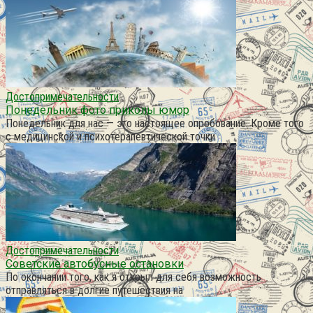
Достопримечательности
Понедельник фото приколы юмор
Понедельник для нас — это настоящее опробование. Кроме того
с медицинской и психотерапевтической точки
Достопримечательности
Советские автобусные остановки
По окончании того, как я открыл для себя возможность
отправляться в долгие путешествия на