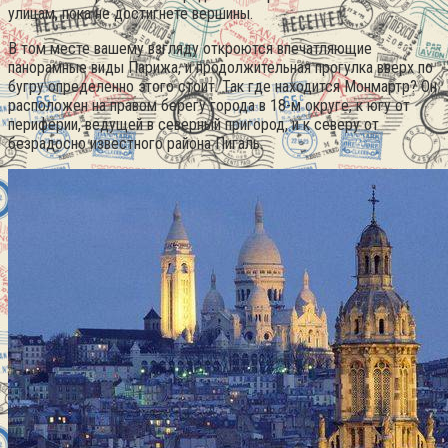
улицам, пока не достигнете вершины.
В том месте вашему взгляду откроются впечатляющие
панорамные виды Парижа, и продолжительная прогулка вверх по
бугру определенно этого стоит. Так где находится Монмартр? Он
расположен на правом берегу города в 18-м округе, к югу от
периферии, ведущей в северный пригород, и к северу от
безрадосно известного района Пигаль.