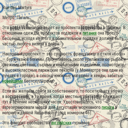
Rue des Martyrs
Метро: Пигаль
Эта улица технически ведет из проспекта Монмартра в Париже. В
отношении одежды, продуктов подарков и
питания
она просто
бесценна, исходя из этого в обязательном порядке должна быть
частью любого визита в район.
Наклонный проспект — это сущность французского стиля «бобо»
— буржуазной богемы. Прогуляйтесь около прилавков со рыбой и
свежими цветами, сырами и колбасными изделиями, посмотрите
в высококлассные парижские пекарни (у Монмартра они одни из
лучших в городе), в секонд-книжные магазины и хенды, забитые
новейшими
бестселлерами.
Если вы желаете сойти за собственного, то посетите эту улочку
в воскресенье, в то время, когда местные обитатели блуждают
тут в течение нескольких часов. Удостоверьтесь, что
зарезервировали место для дегустации морковного
пирога
в
непринужденной Rose Bakery (под номером 46).
Это фаворит сообщества
английских
гурманов.