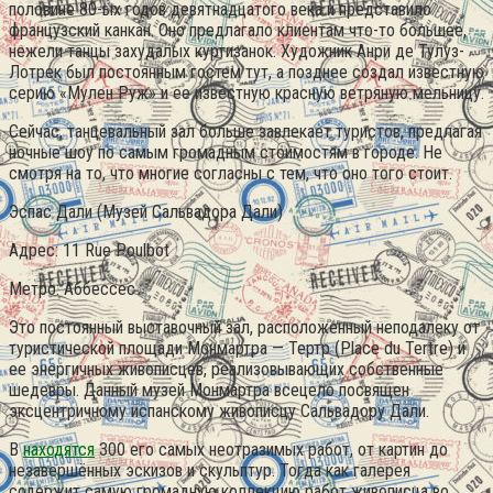
половине 80-ых годов девятнадцатого века и представило
французский канкан. Оно предлагало клиентам что-то большее,
нежели танцы захудалых куртизанок. Художник Анри де Тулуз-
Лотрек был постоянным гостем тут, а позднее создал известную
серию «Мулен Руж» и ее известную красную ветряную мельницу.
Сейчас, танцевальный зал больше завлекает туристов, предлагая
ночные шоу по самым громадным стоимостям в городе. Не
смотря на то, что многие согласны с тем, что оно того стоит.
Эспас Дали (Музей Сальвадора Дали)
Адрес: 11 Rue Poulbot
Метро: Аббессес
Это постоянный выставочный зал, расположенный неподалеку от
туристической площади Монмартра — Тертр (Place du Tertre) и
ее энергичных живописцев, реализовывающих собственные
шедевры. Данный музей Монмартра всецело посвящен
эксцентричному испанскому живописцу Сальвадору Дали.
В
находятся
300 его самых неотразимых работ, от картин до
незавершённых эскизов и скульптур. Тогда как галерея
содержит самую громадную коллекцию работ живописца во