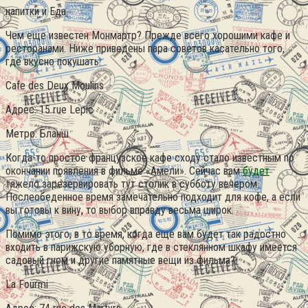
напитки и Еда
Чем еще известен Монмартр? Прежде всего хорошими кафе и
ресторанами. Ниже приведены пара советов касательно того,
где вкусно покушать.
Cafe des Deux Moulins
Адрес: 15 rue Lepic
Метро: Бланш
Когда-то простое французское кафе сходу стало известным по
окончании появления в фильме «Амели». Сейчас вам
будет
тяжело зарезервировать тут столик в субботу вечером.
Послеобеденное время замечательно подходит для кофе, а если
вы готовы к вину, то выбор вправду весьма широк.
Помимо этого, в то время, когда еще вам будет так радостно
входить в парижскую уборную, где в стеклянном шкафу имеется
садовый гном и другие памятные вещи из фильма?
La Fourmi