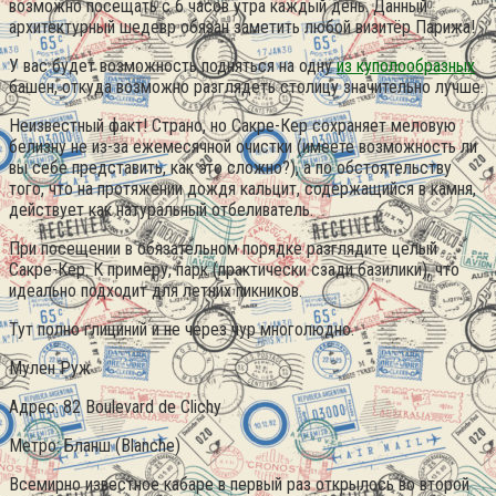
возможно посещать с 6 часов утра каждый день. Данный
архитектурный шедевр обязан заметить любой визитёр Парижа!
У вас будет возможность подняться на одну
из куполообразных
башен, откуда возможно разглядеть столицу значительно лучше.
Неизвестный факт! Страно, но Сакре-Кер сохраняет меловую
белизну не из-за ежемесячной очистки (имеете возможность ли
вы себе представить, как это сложно?), а по обстоятельству
того, что на протяжении дождя кальцит, содержащийся в камня,
действует как натуральный отбеливатель.
При посещении в обязательном порядке разглядите целый
Сакре-Кер. К примеру, парк (практически сзади базилики), что
идеально подходит для летних пикников.
Тут полно глициний и не через чур многолюдно.
Мулен Руж
Адрес: 82 Boulevard de Clichy
Метро: Бланш (Blanche)
Всемирно известное кабаре в первый раз открылось во второй