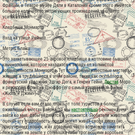
Франции, в Театре-музее Дали в Каталонии кроме этого имеется
большое количество интригующих произведений усопшего
усатого гения.
Кладбище Монмартр
Вход на улице Рейчел
Метро: Бланш
Это захватывающее 25-акровое кладбище в котловине бывшей
каменоломни, которое находится к западу от холмистой
возвышенности Монмартра. Тут похоронены известные мастера,
жившие и трудившиеся в этом районе, такие как скульптор и
французский художник Эдгар Дега, и Генрих Гейне,
Гюстав
Моро
и режиссёр Франсуа Трюффо (его самый узнаваемый фильм
«Жюль и Джим»).
В случае если вам стало плохо от толп туристов в более
оживленных местах района, то мы
настоятельно
рекомендуем
зайти ко мне, дабы уединится и успокоится. Любители животных
оценят эту подробность: среди могил живет свора диких (но
прирученных) кошек, и их довольно часто возможно заметить
лежащими на земле у солнышка либо трогающими воробьев.