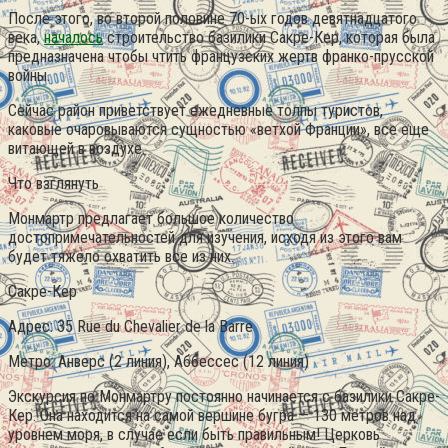
После этого, во второй половине 70-ых годов девятнадцатого
века,
началось
строительство базилики Сакре-Кер, которая была
предназначена чтобы чтить французских жертв франко-прусской
войны.
Сейчас район приветствует ежедневные толпы туристов,
каковые очаровываются сущностью «ветхой Франции», все еще
витающей в воздухе.
Что взглянуть
Монмартр предлагает большое количество
достопримечательностей для изучения, исходя из этого вам
будет тяжело охватить все из них.
Сакре-Кер
Адрес: 35 Rue du Chevalier de la Barre
Метро: Анверс (2 линия), Аббессес (12 линия)
Экскурсия по Монмартру постоянно начинается с базилики Сакре-
Кер. Она находится на самой вершине бугра — 130 метров над
уровнем моря, в случае если быть правильным! Церковь