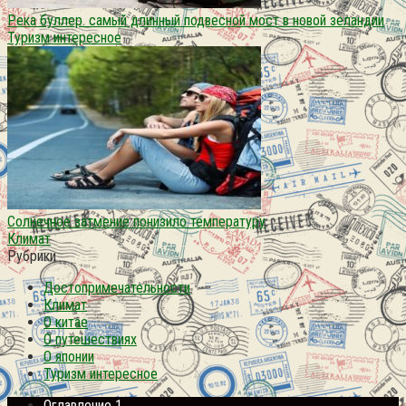
Река буллер. самый длинный подвесной мост в новой зеландии
Туризм интересное
Солнечное затмение понизило температуру
Климат
Рубрики
Достопримечательности
Климат
О китае
О путешествиях
О японии
Туризм интересное
Оглавление 1