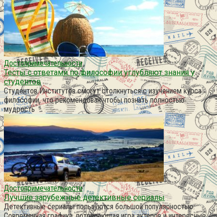
Достопримечательности
Тесты с ответами по философии углубляют знания у
студентов
Студентов Институтов смогут столкнуться с изучением курса
философии, что рекомендован чтобы познать полностью
мудрость
Достопримечательности
Лучшие зарубежные детективные сериалы
Детективные сериалы пользуются большой популярностью.
Современная графика, потрясающая игра актеров и интересные