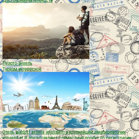
Достопримечательности
Пуэрто-анхель
Туризм интересное
Отель waldorf astoria jerusalem и крупнейший авиаперевозчик
израиля el al представляют совместный проект по регистрации