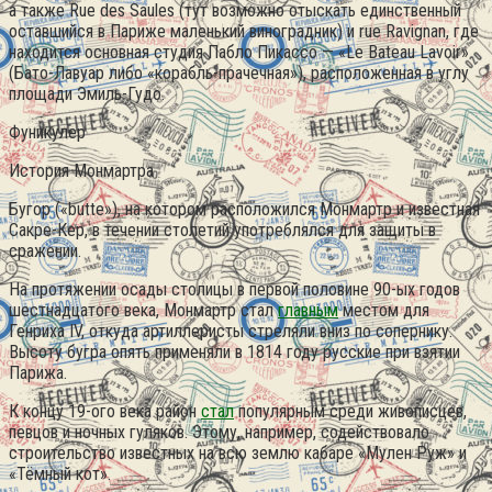
а также Rue des Saules (тут возможно отыскать единственный
оставшийся в Париже маленький виноградник) и rue Ravignan, где
находится основная студия Пабло Пикассо — «Le Bateau Lavoir»
(Бато-Лавуар либо «корабль-прачечная»), расположенная в углу
площади Эмиль-Гудо.
Фуникулер
История Монмартра
Бугор («butte»), на котором расположился Монмартр и известная
Сакре-Кер, в течении столетий употреблялся для защиты в
сражении.
На протяжении осады столицы в первой половине 90-ых годов
шестнадцатого века, Монмартр стал
главным
местом для
Генриха IV, откуда артиллеристы стреляли вниз по сопернику.
Высоту бугра опять применяли в 1814 году русские при взятии
Парижа.
К концу 19-ого века район
стал
популярным среди живописцев,
певцов и ночных гуляков. Этому, например, содействовало
строительство известных на всю землю кабаре «Мулен Руж» и
«Тёмный кот».